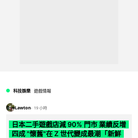
科技娛樂
遊戲情報
Lawton
19 小時
日本二手遊戲店減 90% 門市 業績反增
四成 "懷舊"在 Z 世代變成最潮「新鮮