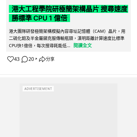
港大工程學院研極簡架構晶片 搜尋速度
勝標準 CPU 1 億倍
港大團隊研發極簡架構模擬內容尋址記憶體（CAM）晶片，用
二硫化鉬及半金屬銻克服傳輸瓶頸，漢明距離計算速度比標準
閱讀全文
CPU快1億倍，每次搜尋耗能低...
43
20
分享
↗
ADVERTISEMENT