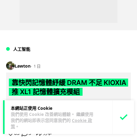
人工智能
Lawton
1 日
靠快閃記憶體紓緩 DRAM 不足 KIOXIA
推 XL1 記憶體擴充模組
KIOXIA 發表全新記憶體擴充模組 XL1 系列，結合低延遲快閃記
本網站正使用 Cookie
憶體 XL-FLASH 與 CXL 介面，將快閃記憶體轉化為記憶體擴充
我們使用 Cookie 改善網站體驗。 繼續使用
閱讀全文
方...
我們的網站即表示您同意我們的
Cookie 政
策
。
85
5
分享
↗