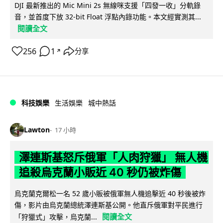
DJI 最新推出的 Mic Mini 2s 無線咪支援「四發一收」分軌錄
音，並首度下放 32-bit Float 浮點內錄功能。本文經實測其...
閱讀全文
256
1
分享
↗
科技娛樂
生活娛樂
城中熱話
Lawton
17 小時
澤連斯基怒斥俄軍「人肉狩獵」 無人機
追殺烏克蘭小販近 40 秒仍被炸傷
烏克蘭克爾松一名 52 歲小販被俄軍無人機追擊近 40 秒後被炸
傷，影片由烏克蘭總統澤連斯基公開。他直斥俄軍對平民進行
閱讀全文
「狩獵式」攻擊，烏克蘭...