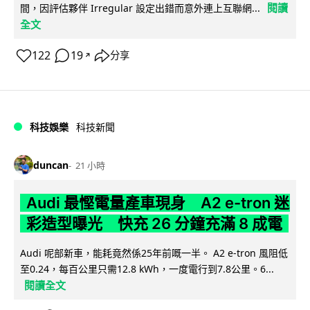
閱讀
間，因評估夥伴 Irregular 設定出錯而意外連上互聯網...
全文
122
19
分享
↗
科技娛樂
科技新聞
duncan
21 小時
Audi 最慳電量產車現身 A2 e-tron 迷
彩造型曝光 快充 26 分鐘充滿 8 成電
Audi 呢部新車，能耗竟然係25年前嘅一半。 A2 e-tron 風阻低
至0.24，每百公里只需12.8 kWh，一度電行到7.8公里。6...
閱讀全文