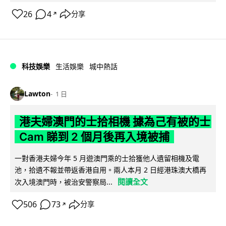
26
4
分享
↗
科技娛樂
生活娛樂
城中熱話
Lawton
1 日
港夫婦澳門的士拾相機 據為己有被的士
Cam 睇到 2 個月後再入境被捕
一對香港夫婦今年 5 月遊澳門乘的士拾獲他人遺留相機及電
池，拾遺不報並帶返香港自用。兩人本月 2 日經港珠澳大橋再
閱讀全文
次入境澳門時，被治安警察局...
506
73
分享
↗