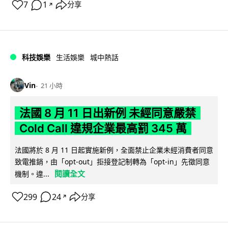
7
1
分享
↗
科技娛樂
生活娛樂
城中熱話
Vin
21 小時
法國 8 月 11 日出新例 未經同意嚴禁
Cold Call 違規企業最高罰 345 萬
法國將於 8 月 11 日起實施新例，全面禁止企業未經消費者同意
致電推銷，由「opt-out」拒接登記制轉為「opt-in」先徵同意
閱讀全文
機制。違...
299
24
分享
↗