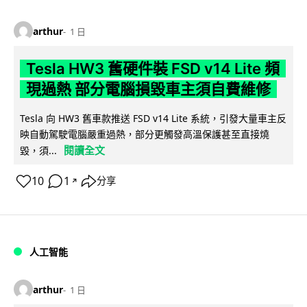
arthur
1 日
Tesla HW3 舊硬件裝 FSD v14 Lite 頻
現過熱 部分電腦損毀車主須自費維修
Tesla 向 HW3 舊車款推送 FSD v14 Lite 系統，引發大量車主反
映自動駕駛電腦嚴重過熱，部分更觸發高溫保護甚至直接燒
閱讀全文
毀，須...
10
1
分享
↗
人工智能
arthur
1 日