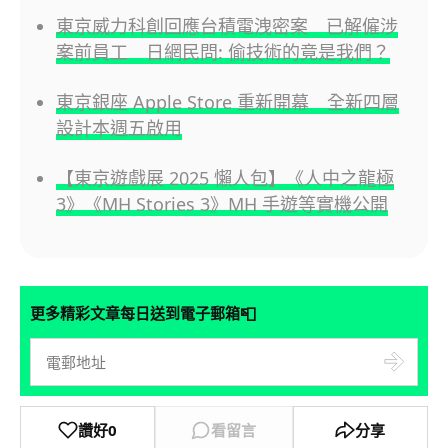
東京威力科創回應台積電洩密案 已解僱涉
案前員工 日網民問: 偷技術的竟是我們？
東京銀座 Apple Store 重新開幕 全新四層
設計本週五啟用
【東京遊戲展 2025 懶人包】《人中之龍極
3》《MH Stories 3》MH 手遊等實機公開
📮
更多精彩文章每日送到電子郵箱
讚好
0
看留言
分享