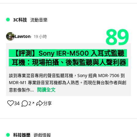
3C科技
流動音樂
89
Lawton
19 小時
【評測】Sony IER-M500 入耳式監聽
耳機：現場拍攝、後製監聽與人聲利器
談到專業混音專用的聲音監聽耳機，Sony 經典 MDR-7506 到
MDR-M1 專業錄音室耳機都為人熟悉。而現在舞台製作者與創
閱讀全文
意影像製作...
34
2
分享
↗
科技娛樂
遊戲情報