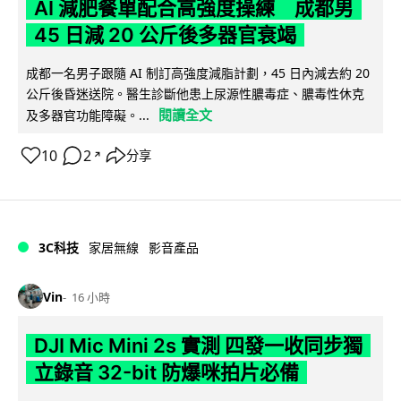
AI 減肥餐單配合高強度操練 成都男
45 日減 20 公斤後多器官衰竭
成都一名男子跟隨 AI 制訂高強度減脂計劃，45 日內減去約 20
公斤後昏迷送院。醫生診斷他患上尿源性膿毒症、膿毒性休克
閱讀全文
及多器官功能障礙。...
10
2
分享
↗
3C科技
家居無線
影音產品
Vin
16 小時
DJI Mic Mini 2s 實測 四發一收同步獨
立錄音 32-bit 防爆咪拍片必備