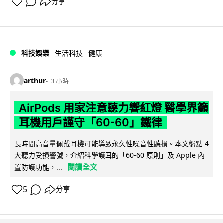
分享
科技娛樂
生活科技
健康
arthur
3 小時
AirPods 用家注意聽力響紅燈 醫學界籲
耳機用戶謹守「60-60」鐵律
長時間高音量佩戴耳機可能導致永久性噪音性聽損。本文盤點 4
大聽力受損警號，介紹科學護耳的「60-60 原則」及 Apple 內
閱讀全文
置防護功能，...
5
分享