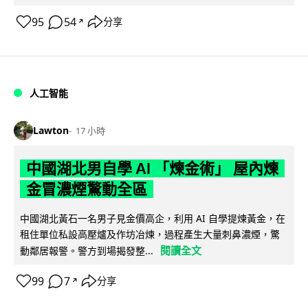
95
54
分享
↗
人工智能
Lawton
17 小時
中國湖北男自學 AI 「煉金術」 屋內煉
金冒濃煙驚動全區
中國湖北黃石一名男子見金價高企，利用 AI 自學提煉黃金，在
租住單位私設高壓爐及作坊冶煉，過程產生大量刺鼻濃煙，驚
閱讀全文
動鄰居報警。警方到場揭發整...
99
7
分享
↗