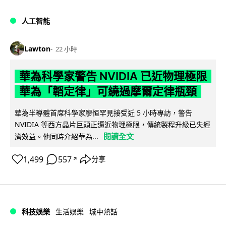
人工智能
Lawton
22 小時
華為科學家警告 NVIDIA 已近物理極限
華為「韜定律」可繞過摩爾定律瓶頸
華為半導體首席科學家廖恒罕見接受近 5 小時專訪，警告
NVIDIA 等西方晶片巨頭正逼近物理極限，傳統製程升級已失經
閱讀全文
濟效益。他同時介紹華為...
1,499
557
分享
↗
科技娛樂
生活娛樂
城中熱話