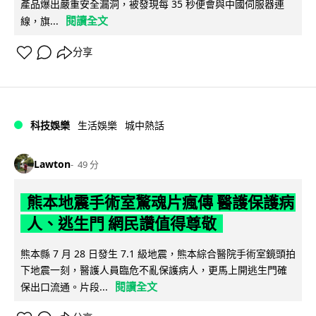
產品爆出嚴重安全漏洞，被發現每 35 秒便會與中國伺服器連
閱讀全文
線，旗...
分享
科技娛樂
生活娛樂
城中熱話
Lawton
49 分
熊本地震手術室驚魂片瘋傳 醫護保護病
人、逃生門 網民讚值得尊敬
熊本縣 7 月 28 日發生 7.1 級地震，熊本綜合醫院手術室鏡頭拍
下地震一刻，醫護人員臨危不亂保護病人，更馬上開逃生門確
閱讀全文
保出口流通。片段...