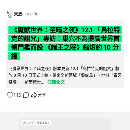
天恩
19 小時
《魔獸世界：至暗之夜》12.1 「烏拉特
克的詛咒」專訪：巢穴不為提高世界首
領門檻而設 《諸王之眠》縮短約 10 分
鐘
《魔獸世界：至暗之夜》版本更新 12.1「烏拉特克的詛咒」將
於 8 月 13 日正式上線，帶來全新區域「盤蛇島」、地城「毒牙
閱讀全文
祭壇」、新型態世...
115
分享
ADVERTISEMENT