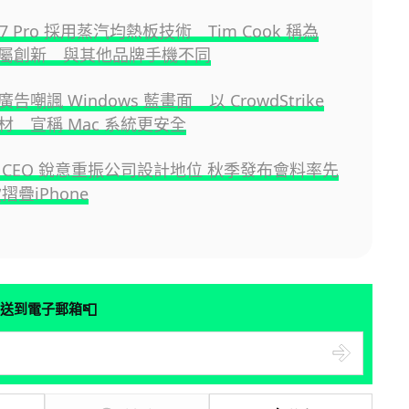
 17 Pro 採用蒸汽均熱板技術 Tim Cook 稱為
e 專屬創新 與其他品牌手機不同
新廣告嘲諷 Windows 藍畫面 以 CrowdStrike
材 宣稱 Mac 系統更安全
 新 CEO 銳意重振公司設計地位 秋季發布會料率先
摺疊iPhone
📮
送到電子郵箱