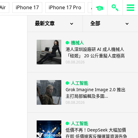
Air
iPhone 17
iPhone 17 Pro
AirPods Pro 3
Ap
最新文章
全部
機械人
港人深圳設廠研 AI 成人機械人
「硅姬」 20 公斤重擬人度極高
08.08.2026
人工智能
Grok Imagine Image 2.0 推出
主打局部編輯及多圖...
08.08.2026
人工智能
低價不再！DeepSeek 大幅加價
在即 低價搶客反釀運算資源告急