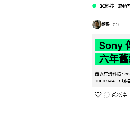
3C科技
流動
藍骨
7 分
Son
六年舊
最近有爆料指 Son
1000XM4C，規格幾
分享