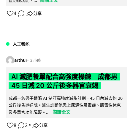
置防護功能，...
4
分享
人工智能
arthur
2 小時
AI 減肥餐單配合高強度操練 成都男
45 日減 20 公斤後多器官衰竭
成都一名男子跟隨 AI 制訂高強度減脂計劃，45 日內減去約 20
公斤後昏迷送院。醫生診斷他患上尿源性膿毒症、膿毒性休克
閱讀全文
及多器官功能障礙。...
8
2
分享
↗