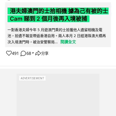
港夫婦澳門的士拾相機 據為己有被的士
Cam 睇到 2 個月後再入境被捕
一對香港夫婦今年 5 月遊澳門乘的士拾獲他人遺留相機及電
池，拾遺不報並帶返香港自用。兩人本月 2 日經港珠澳大橋再
閱讀全文
次入境澳門時，被治安警察局...
491
68
分享
↗
ADVERTISEMENT