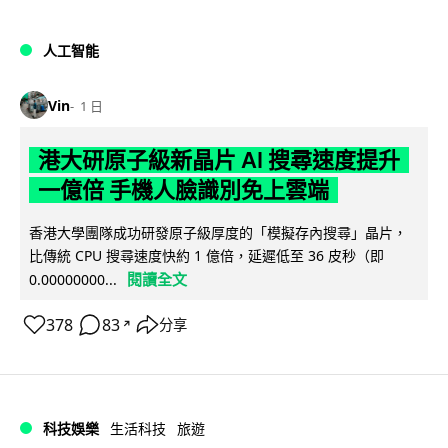
人工智能
Vin
1 日
港大研原子級新晶片 AI 搜尋速度提升
一億倍 手機人臉識別免上雲端
香港大學團隊成功研發原子級厚度的「模擬存內搜尋」晶片，
比傳統 CPU 搜尋速度快約 1 億倍，延遲低至 36 皮秒（即
閱讀全文
0.00000000...
378
83
分享
↗
科技娛樂
生活科技
旅遊