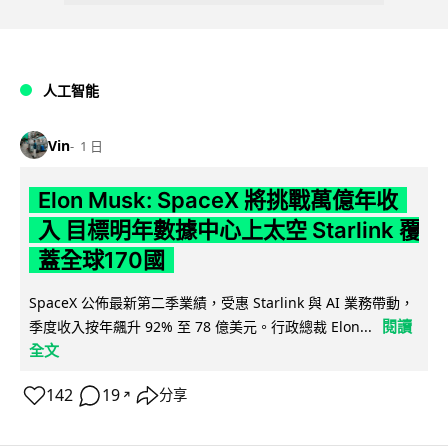
人工智能
Vin
1 日
Elon Musk: SpaceX 將挑戰萬億年收
入 目標明年數據中心上太空 Starlink 覆
蓋全球170國
SpaceX 公佈最新第二季業績，受惠 Starlink 與 AI 業務帶動，
閱讀
季度收入按年飆升 92% 至 78 億美元。行政總裁 Elon...
全文
142
19
分享
↗