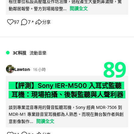
租住單位私設高壓爐及作坊冶煉，過程產生大量刺鼻濃煙，驚
閱讀全文
動鄰居報警。警方到場揭發整...
97
7
分享
↗
3C科技
流動音樂
89
Lawton
16 小時
【評測】Sony IER-M500 入耳式監聽
耳機：現場拍攝、後製監聽與人聲利器
談到專業混音專用的聲音監聽耳機，Sony 經典 MDR-7506 到
MDR-M1 專業錄音室耳機都為人熟悉。而現在舞台製作者與創
閱讀全文
意影像製作...