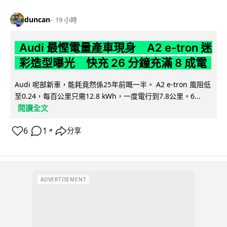
duncan
19 小時
Audi 最慳電量產車現身 A2 e-tron 迷
彩造型曝光 快充 26 分鐘充滿 8 成電
Audi 呢部新車，能耗竟然係25年前嘅一半。 A2 e-tron 風阻低
至0.24，每百公里只需12.8 kWh，一度電行到7.8公里。6...
閱讀全文
6
1
分享
↗
ADVERTISEMENT