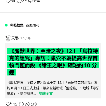
34
2
分享
↗
科技娛樂
遊戲情報
天恩
17 小時
《魔獸世界：至暗之夜》12.1 「烏拉特
克的詛咒」專訪：巢穴不為提高世界首
領門檻而設 《諸王之眠》縮短約 10 分
鐘
《魔獸世界：至暗之夜》版本更新 12.1「烏拉特克的詛咒」將
於 8 月 13 日正式上線，帶來全新區域「盤蛇島」、地城「毒牙
閱讀全文
祭壇」、新型態世...
115
分享