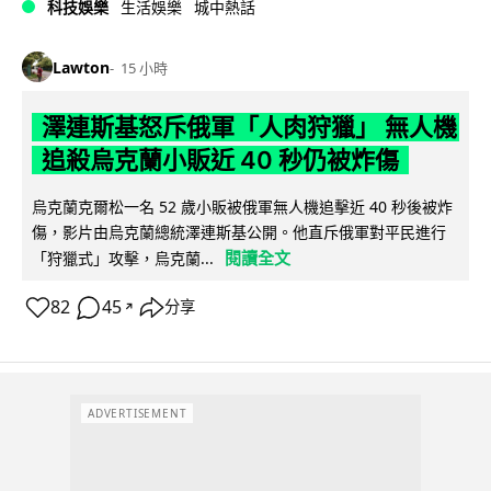
科技娛樂
生活娛樂
城中熱話
Lawton
15 小時
澤連斯基怒斥俄軍「人肉狩獵」 無人機
追殺烏克蘭小販近 40 秒仍被炸傷
烏克蘭克爾松一名 52 歲小販被俄軍無人機追擊近 40 秒後被炸
傷，影片由烏克蘭總統澤連斯基公開。他直斥俄軍對平民進行
閱讀全文
「狩獵式」攻擊，烏克蘭...
82
45
分享
↗
ADVERTISEMENT