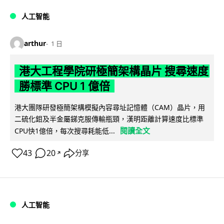
人工智能
arthur
1 日
港大工程學院研極簡架構晶片 搜尋速度
勝標準 CPU 1 億倍
港大團隊研發極簡架構模擬內容尋址記憶體（CAM）晶片，用
二硫化鉬及半金屬銻克服傳輸瓶頸，漢明距離計算速度比標準
閱讀全文
CPU快1億倍，每次搜尋耗能低...
43
20
分享
↗
人工智能