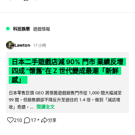
科技娛樂
遊戲情報
Lawton
17 小時
日本二手遊戲店減 90% 門市 業績反增
四成 "懷舊"在 Z 世代變成最潮「新鮮
感」
日本零售巨頭 GEO 將懷舊遊戲銷售門市從 1,000 間大幅減至
99 間，但銷售額卻不降反升至過往的 1.4 倍。做到「減店增
閱讀全文
收」奇蹟，...
210
17
分享
↗