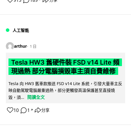
915
189
人工智能
arthur
1 日
Tesla HW3 舊硬件裝 FSD v14 Lite 頻
現過熱 部分電腦損毀車主須自費維修
Tesla 向 HW3 舊車款推送 FSD v14 Lite 系統，引發大量車主反
映自動駕駛電腦嚴重過熱，部分更觸發高溫保護甚至直接燒
閱讀全文
毀，須...
10
1
分享
↗