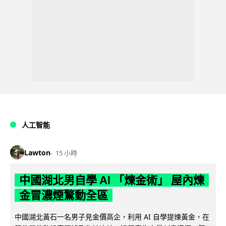
人工智能
Lawton
15 小時
中國湖北男自學 AI 「煉金術」 屋內煉
金冒濃煙驚動全區
中國湖北黃石一名男子見金價高企，利用 AI 自學提煉黃金，在