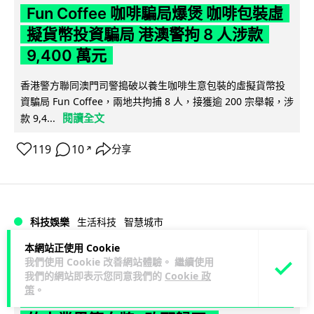
Fun Coffee 咖啡騙局爆煲 咖啡包裝虛
擬貨幣投資騙局 港澳警拘 8 人涉款
9,400 萬元
香港警方聯同澳門司警搗破以養生咖啡生意包裝的虛擬貨幣投
資騙局 Fun Coffee，兩地共拘捕 8 人，接獲逾 200 宗舉報，涉
閱讀全文
款 9,4...
119
10
分享
↗
科技娛樂
生活科技
智慧城市
本網站正使用 Cookie
Lawton
1 日
我們使用 Cookie 改善網站體驗。 繼續使用
我們的網站即表示您同意我們的
Cookie 政
策
。
網約車條例生效 有司機暫時停工避風頭