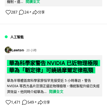
閱讀全文
機制。違...
287
24
分享
↗
人工智能
Lawton
20 小時
華為科學家警告 NVIDIA 已近物理極限
華為「韜定律」可繞過摩爾定律瓶頸
華為半導體首席科學家廖恒罕見接受近 5 小時專訪，警告
NVIDIA 等西方晶片巨頭正逼近物理極限，傳統製程升級已失經
閱讀全文
濟效益。他同時介紹華為...
1,471
549
分享
↗