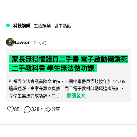
科技娛樂
生活娛樂
城中熱話
Lawton
21 小時
家長無得慳錢買二手書 電子啟動碼鎖死
二手教科書 學生無法做功課
社福界立法會議員陳文宜指，一間中學書單價錢按年加 14.7%
遠超通漲，令家長難以負擔。而且電子教材啟動碼這項設計，
閱讀全文
令學生無法完成功課，二手...
851
328
分享
↗