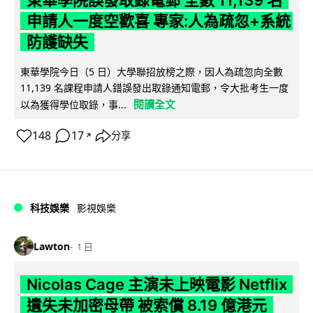
東華學院誤發取錄電郵 全數 11,139 名
申請人一度空歡喜 專家:人為疏忽+系統
防護缺失
東華學院今日（5 日）大學聯招放榜之際，因人為疏忽向全數
11,139 名課程申請人錯誤發出取錄通知電郵，令大批考生一度
閱讀全文
以為獲得學位取錄，事...
148
17
分享
↗
科技娛樂
影視娛樂
Lawton
1 日
Nicolas Cage 主演未上映電影 Netflix
遺失未加密母帶 被索償 8.19 億港元