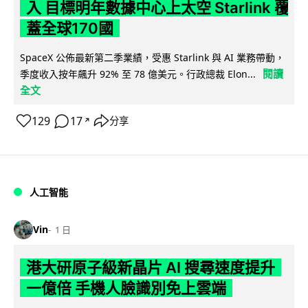
入 目標明年數據中心上太空 Starlink 覆
蓋全球170國
SpaceX 公佈最新第二季業績，受惠 Starlink 與 AI 業務帶動，
閱讀
季度收入按年飆升 92% 至 78 億美元。行政總裁 Elon...
全文
129
17
分享
↗
人工智能
Vin
1 日
港大研原子級新晶片 AI 搜尋速度提升
一億倍 手機人臉識別免上雲端