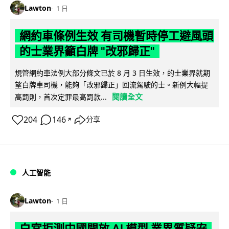
Lawton
1 日
網約車條例生效 有司機暫時停工避風頭
的士業界籲白牌 "改邪歸正"
規管網約車法例大部分條文已於 8 月 3 日生效，的士業界就期
望白牌車司機，能夠「改邪歸正」回流駕駛的士。新例大幅提
閱讀全文
高罰則，首次定罪最高罰款...
204
146
分享
↗
人工智能
Lawton
1 日
白宮拒測中國開放 AI 模型 業界質疑安