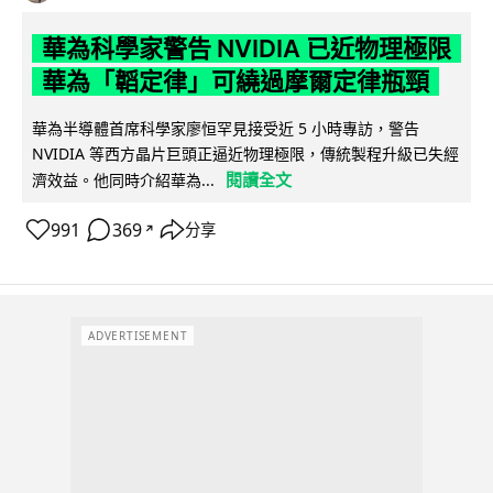
華為科學家警告 NVIDIA 已近物理極限
華為「韜定律」可繞過摩爾定律瓶頸
華為半導體首席科學家廖恒罕見接受近 5 小時專訪，警告
NVIDIA 等西方晶片巨頭正逼近物理極限，傳統製程升級已失經
閱讀全文
濟效益。他同時介紹華為...
991
369
分享
↗
ADVERTISEMENT