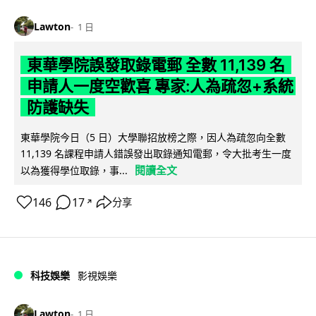
Lawton
1 日
東華學院誤發取錄電郵 全數 11,139 名
申請人一度空歡喜 專家:人為疏忽+系統
防護缺失
東華學院今日（5 日）大學聯招放榜之際，因人為疏忽向全數
11,139 名課程申請人錯誤發出取錄通知電郵，令大批考生一度
閱讀全文
以為獲得學位取錄，事...
146
17
分享
↗
科技娛樂
影視娛樂
Lawton
1 日