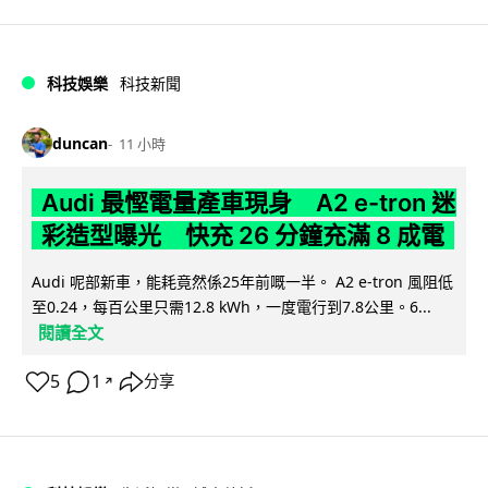
科技娛樂
科技新聞
duncan
11 小時
Audi 最慳電量產車現身 A2 e-tron 迷
彩造型曝光 快充 26 分鐘充滿 8 成電
Audi 呢部新車，能耗竟然係25年前嘅一半。 A2 e-tron 風阻低
至0.24，每百公里只需12.8 kWh，一度電行到7.8公里。6...
閱讀全文
5
1
分享
↗