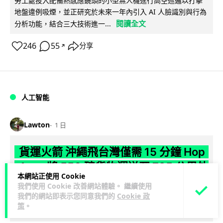
勞工處投入配備熱感應鏡頭的小型無人機進行高空巡邏以打擊
地盤違例吸煙，並正研究於未來一年內引入 AI 人臉識別與行為
閱讀全文
分析功能，結合三大技術進一...
246
55
分享
↗
人工智能
Lawton
1 日
貨運火箭 沖繩飛台灣僅需 15 分鐘 Hop
Aero 將 550 磅貨物運送至 725 公里外
本網站正使用 Cookie
我們使用 Cookie 改善網站體驗。 繼續使用
【真正用火箭送貨】美國初創 Hop Aero 公開自動駕駛貨運火
我們的網站即表示您同意我們的
Cookie 政
箭，聲稱可在 15 分鐘內將 250 公斤物資投送 750 公里外，並
策
。
閱讀全文
以沖繩...