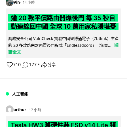
Vin
14 小時
逾 20 款平價路由器爆後門 每 35 秒自
動連線回中國 全球 10 萬用家私隱堪憂
網絡安全公司 VulnCheck 揭發中國智博通電子（Zbtlink）生產
閱
的 20 多款路由器內置後門程式「Endlessdoors」（無盡...
讀全文
710
177
分享
↗
人工智能
arthur
17 小時
Tesla HW3 舊硬件裝 FSD v14 Lite 頻