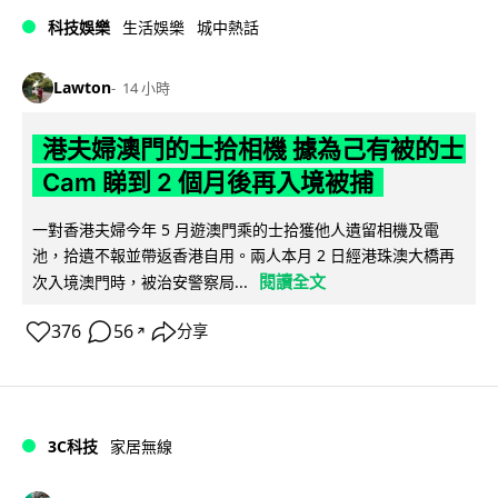
科技娛樂
生活娛樂
城中熱話
Lawton
14 小時
港夫婦澳門的士拾相機 據為己有被的士
Cam 睇到 2 個月後再入境被捕
一對香港夫婦今年 5 月遊澳門乘的士拾獲他人遺留相機及電
池，拾遺不報並帶返香港自用。兩人本月 2 日經港珠澳大橋再
閱讀全文
次入境澳門時，被治安警察局...
376
56
分享
↗
3C科技
家居無線