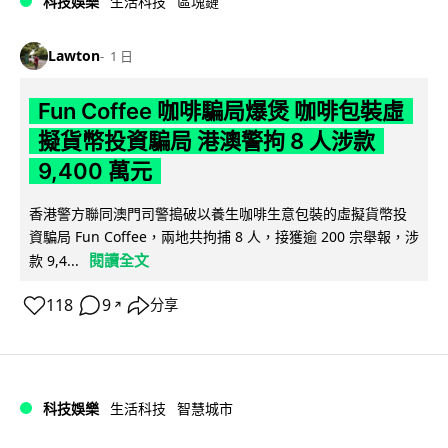
科技娛樂
生活科技
區塊鏈
Lawton
1 日
Fun Coffee 咖啡騙局爆煲 咖啡包裝虛
擬貨幣投資騙局 港澳警拘 8 人涉款
9,400 萬元
香港警方聯同澳門司警搗破以養生咖啡生意包裝的虛擬貨幣投
資騙局 Fun Coffee，兩地共拘捕 8 人，接獲逾 200 宗舉報，涉
閱讀全文
款 9,4...
118
9
分享
↗
科技娛樂
生活科技
智慧城市