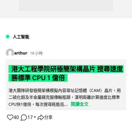
人工智能
arthur
18 小時
港大工程學院研極簡架構晶片 搜尋速度
勝標準 CPU 1 億倍
港大團隊研發極簡架構模擬內容尋址記憶體（CAM）晶片，用
二硫化鉬及半金屬銻克服傳輸瓶頸，漢明距離計算速度比標準
閱讀全文
CPU快1億倍，每次搜尋耗能低...
40
17
分享
↗