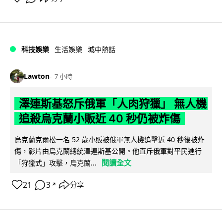
科技娛樂
生活娛樂
城中熱話
Lawton
7 小時
澤連斯基怒斥俄軍「人肉狩獵」 無人機
追殺烏克蘭小販近 40 秒仍被炸傷
烏克蘭克爾松一名 52 歲小販被俄軍無人機追擊近 40 秒後被炸
傷，影片由烏克蘭總統澤連斯基公開。他直斥俄軍對平民進行
閱讀全文
「狩獵式」攻擊，烏克蘭...
21
3
分享
↗