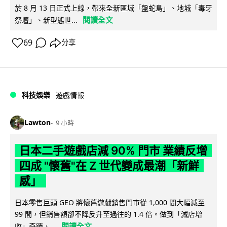
於 8 月 13 日正式上線，帶來全新區域「盤蛇島」、地城「毒牙
閱讀全文
祭壇」、新型態世...
69
分享
科技娛樂
遊戲情報
Lawton
9 小時
日本二手遊戲店減 90% 門市 業績反增
四成 "懷舊"在 Z 世代變成最潮「新鮮
感」
日本零售巨頭 GEO 將懷舊遊戲銷售門市從 1,000 間大幅減至
99 間，但銷售額卻不降反升至過往的 1.4 倍。做到「減店增
閱讀全文
收」奇蹟，...