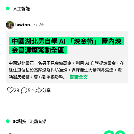
人工智能
Lawton
7 小時
中國湖北男自學 AI 「煉金術」 屋內煉
金冒濃煙驚動全區
中國湖北黃石一名男子見金價高企，利用 AI 自學提煉黃金，在
租住單位私設高壓爐及作坊冶煉，過程產生大量刺鼻濃煙，驚
閱讀全文
動鄰居報警。警方到場揭發整...
28
5
分享
↗
3C科技
流動音樂