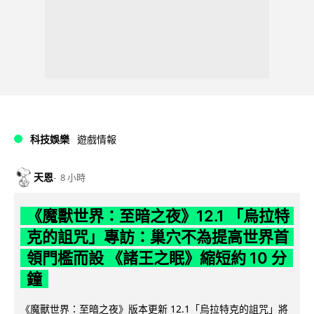
科技娛樂
遊戲情報
天恩
8 小時
《魔獸世界：至暗之夜》12.1 「烏拉特
克的詛咒」專訪：巢穴不為提高世界首
領門檻而設 《諸王之眠》縮短約 10 分
鐘
《魔獸世界：至暗之夜》版本更新 12.1「烏拉特克的詛咒」將