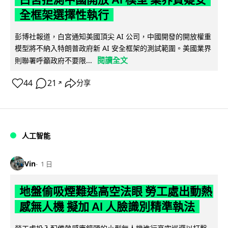
全框架選擇性執行
彭博社報道，白宮通知美國頂尖 AI 公司，中國開發的開放權重
模型將不納入特朗普政府新 AI 安全框架的測試範圍。美國業界
閱讀全文
則聯署呼籲政府不要限...
44
21
分享
↗
人工智能
Vin
1 日
地盤偷吸煙難逃高空法眼 勞工處出動熱
感無人機 擬加 AI 人臉識別精準執法