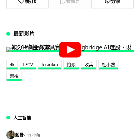
讚好
0
看留言
分享
最新影片
4k
LETV
tosiukiu
娘娘
收兵
杜小喬
樂視
人工智能
藍骨
11 小時