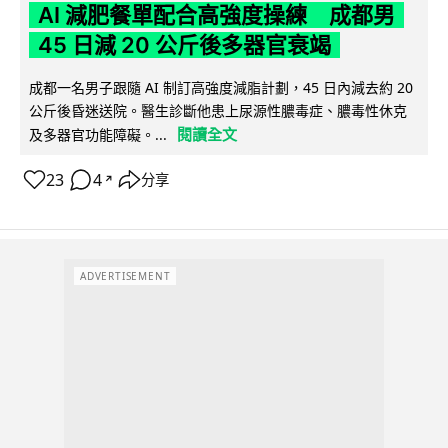
AI 減肥餐單配合高強度操練 成都男
45 日減 20 公斤後多器官衰竭
成都一名男子跟隨 AI 制訂高強度減脂計劃，45 日內減去約 20
公斤後昏迷送院。醫生診斷他患上尿源性膿毒症、膿毒性休克
閱讀全文
及多器官功能障礙。...
23
4
分享
↗
ADVERTISEMENT