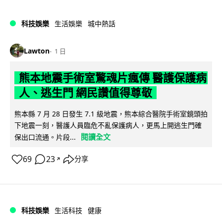
科技娛樂
生活娛樂
城中熱話
Lawton
1 日
熊本地震手術室驚魂片瘋傳 醫護保護病
人、逃生門 網民讚值得尊敬
熊本縣 7 月 28 日發生 7.1 級地震，熊本綜合醫院手術室鏡頭拍
下地震一刻，醫護人員臨危不亂保護病人，更馬上開逃生門確
閱讀全文
保出口流通。片段...
69
23
分享
↗
科技娛樂
生活科技
健康