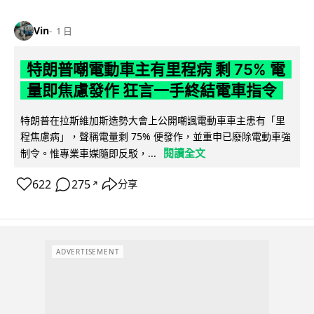
Vin
1 日
特朗普嘲電動車主有里程病 剩 75% 電
量即焦慮發作 狂言一手終結電車指令
特朗普在拉斯維加斯造勢大會上公開嘲諷電動車車主患有「里
程焦慮病」，聲稱電量剩 75% 便發作，並重申已廢除電動車強
閱讀全文
制令。惟專業車媒隨即反駁，...
622
275
分享
↗
ADVERTISEMENT