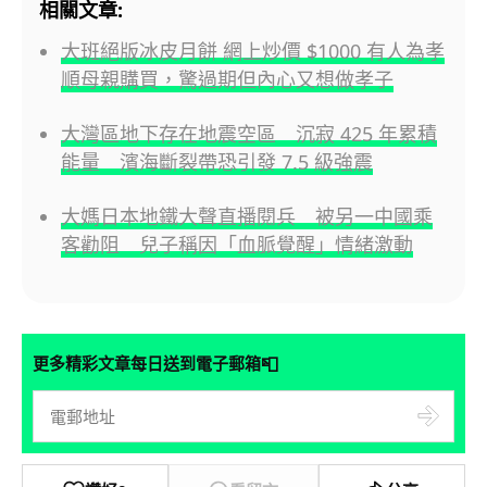
相關文章:
大班絕版冰皮月餅 網上炒價 $1000 有人為孝
順母親購買，驚過期但內心又想做孝子
大灣區地下存在地震空區 沉寂 425 年累積
能量 濱海斷裂帶恐引發 7.5 級強震
大媽日本地鐵大聲直播閱兵 被另一中國乘
客勸阻 兒子稱因「血脈覺醒」情緒激動
📮
更多精彩文章每日送到電子郵箱