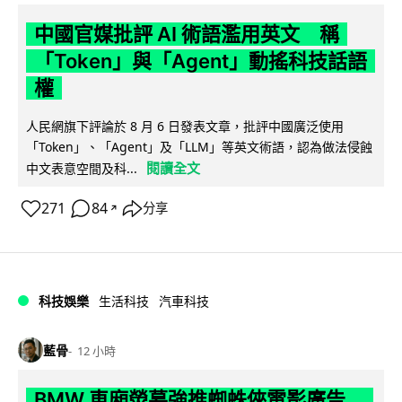
中國官媒批評 AI 術語濫用英文 稱
「Token」與「Agent」動搖科技話語
權
人民網旗下評論於 8 月 6 日發表文章，批評中國廣泛使用
「Token」、「Agent」及「LLM」等英文術語，認為做法侵蝕
閱讀全文
中文表意空間及科...
271
84
分享
↗
科技娛樂
生活科技
汽車科技
藍骨
12 小時
BMW 車廂熒幕強推蜘蛛俠電影廣告