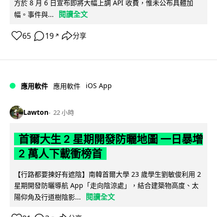
方於 8 月 6 日宣布即將大幅上調 API 收費，惟未公布具體加
閱讀全文
幅。事件與...
65
19
分享
↗
iOS App
應用軟件
應用軟件
Lawton
22 小時
首爾大生 2 星期開發防曬地圖 一日暴增
2 萬人下載衝榜首
【行路都要揀好有遮陰】南韓首爾大學 23 歲學生劉敏俊利用 2
星期開發防曬導航 App「走向陰涼處」，結合建築物高度、太
閱讀全文
陽仰角及行道樹陰影...