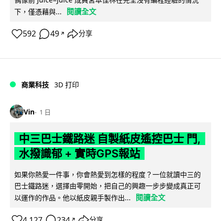
閱讀全文
下，僅憑藉與...
592
49
分享
↗
商業科技
3D 打印
Vin
1 日
中三巴士鐵路迷 自製紙皮遙控巴士 門,
水撥識郁 + 實時GPS報站
如果你熱愛一件事，你會熱愛到怎樣的程度？一位就讀中三的
巴士鐵路迷，選擇由零開始，把自己的興趣一步步變成真正可
閱讀全文
以運作的作品。他以紙皮親手製作出...
4,127
234
分享
↗