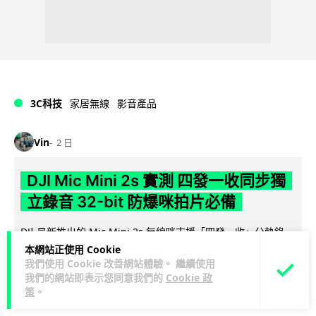
3C科技
家居無線
影音產品
Vin
2 日
DJI Mic Mini 2s 實測 四發一收同步獨
立錄音 32-bit 防爆咪拍片必備
DJI 最新推出的 Mic Mini 2s 無線咪支援「四發一收」分軌錄
音，並首度下放 32-bit Float 浮點內錄功能。本文經實測其...
本網站正使用 Cookie
我們使用 Cookie 改善網站體驗。 繼續使用
閱讀全文
我們的網站即表示您同意我們的
Cookie 政
策
。
253
1
分享
↗