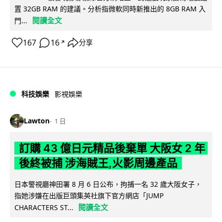
置 32GB RAM 的建議。分析指微軟同時新推出的 8GB RAM 入
閱讀全文
門...
167
16
分享
↗
科技娛樂
影視娛樂
Lawton
1 日
訂購 43 億日元精品後棄單 大阪女 2 年
後終被捕 涉海賊王,火影周邊產品
日本警視廳神田署 8 月 6 日公布，拘捕一名 32 歲大阪女子，
指她涉嫌在出版巨頭集英社旗下官方網店「JUMP
閱讀全文
CHARACTERS ST...