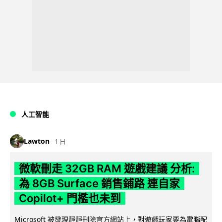
人工智能
Lawton
1 日
微軟刪走 32GB RAM 遊戲建議 分析:
為 8GB Surface 銷售鋪路 連自家
Copilot+ 門檻也未到
Microsoft 被發現靜靜刪除官方網站上，對遊戲玩家要為電腦配