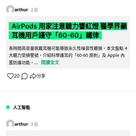
arthur
2 日
AirPods 用家注意聽力響紅燈 醫學界籲
耳機用戶謹守「60-60」鐵律
長時間高音量佩戴耳機可能導致永久性噪音性聽損。本文盤點 4
大聽力受損警號，介紹科學護耳的「60-60 原則」及 Apple 內
閱讀全文
置防護功能，...
20
分享
人工智能
arthur
2 日