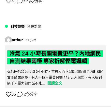
81
3
分享
↗
科技娛樂
科技新聞
arthur
23 小時
冷氣 24 小時長開電費更平？內地網民
自測結果兩極 專家拆解慳電邏輯
你信唔信冷氣長開 24 小時，電費反而平過開開關關？內地網民
實測結果兩極，有人一個月電費只需 118 元人民幣，有人飆到
閱讀全文
過千。電力部門話不能...
36
分享