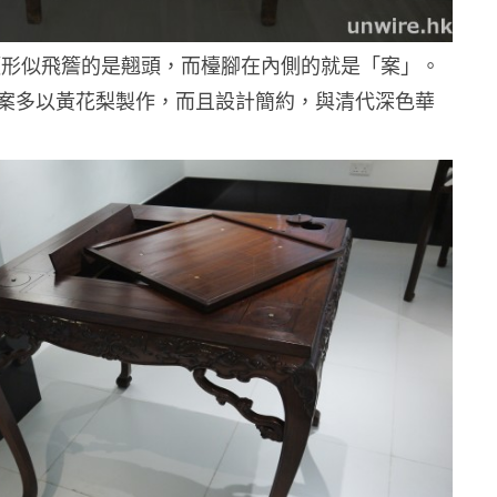
頭形似飛簷的是翹頭，而檯腳在內側的就是「案」。
案多以黃花梨製作，而且設計簡約，與清代深色華