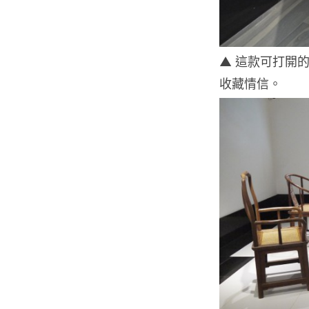
▲ 這款可打開
收藏情信。