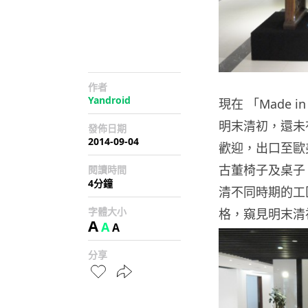
作者
Yandroid
現在 「Made
明末清初，還未有
發佈日期
2014-09-04
歡迎，出口至歐
古董椅子及桌子
閱讀時間
4分鐘
清不同時期的工
字體大小
格，窺見明末清
A
A
A
分享