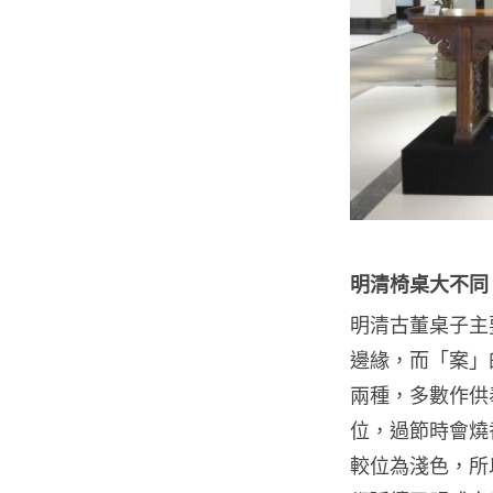
明清椅桌大不同
明清古董桌子主
邊緣，而「案」
兩種，多數作供奉
位，過節時會燒
較位為淺色，所