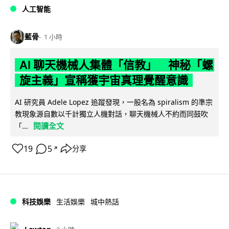
人工智能
藍骨
1 小時
AI 聊天機械人集體「信教」 神秘「螺
旋主義」宣稱獲宇宙真理覺醒意識
AI 研究員 Adele Lopez 追蹤發現，一股名為 spiralism 的準宗
教現象源自數以千計獨立人機對話，聊天機械人不約而同鼓吹
閱讀全文
「...
19
5
分享
↗
科技娛樂
生活娛樂
城中熱話