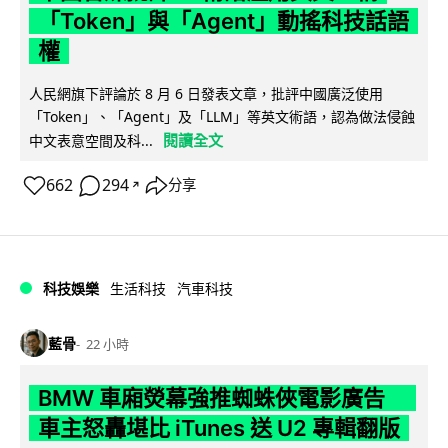
「Token」與「Agent」動搖科技話語
權
人民網旗下評論於 8 月 6 日發表文章，批評中國廣泛使用
「Token」、「Agent」及「LLM」等英文術語，認為做法侵蝕
閱讀全文
中文表意空間及科...
662
294
分享
↗
科技娛樂
生活科技
汽車科技
藍骨
22 小時
BMW 車廂熒幕強推蜘蛛俠電影廣告
車主怒轟堪比 iTunes 送 U2 專輯翻版