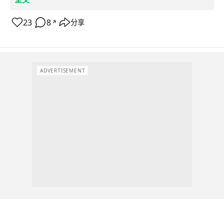
23
8
分享
↗
ADVERTISEMENT