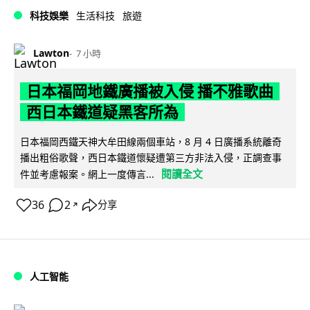
科技娛樂
生活科技
旅遊
Lawton
7 小時
日本福岡地鐵廣播被入侵 播不雅歌曲
西日本鐵道疑黑客所為
日本福岡西鐵天神大牟田線兩個車站，8 月 4 日廣播系統離奇
播出粗俗歌聲，西日本鐵道懷疑遭第三方非法入侵，正調查事
閱讀全文
件並考慮報案。網上一度傳言...
36
2
分享
↗
人工智能