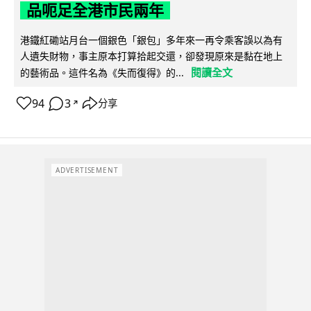
品呃足全港市民兩年
港鐵紅磡站月台一個銀色「銀包」多年來一再令乘客誤以為有
人遺失財物，事主原本打算拾起交還，卻發現原來是黏在地上
閱讀全文
的藝術品。這件名為《失而復得》的...
94
3
分享
↗
ADVERTISEMENT