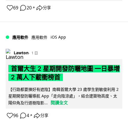
69
20
分享
↗
iOS App
應用軟件
應用軟件
Lawton
1 日
首爾大生 2 星期開發防曬地圖 一日暴增
2 萬人下載衝榜首
【行路都要揀好有遮陰】南韓首爾大學 23 歲學生劉敏俊利用 2
星期開發防曬導航 App「走向陰涼處」，結合建築物高度、太
閱讀全文
陽仰角及行道樹陰影...
96
4
分享
↗