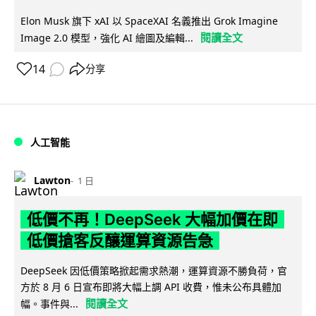
Elon Musk 旗下 xAI 以 SpaceXAI 名義推出 Grok Imagine
閱讀全文
Image 2.0 模型，強化 AI 繪圖及編輯...
14
分享
人工智能
Lawton
1 日
低價不再！DeepSeek 大幅加價在即
低價搶客反釀運算資源告急
DeepSeek 因低價策略掀起需求熱潮，運算資源不勝負荷，官
方於 8 月 6 日宣布即將大幅上調 API 收費，惟未公布具體加
閱讀全文
幅。事件與...