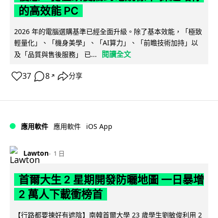
的高效能 PC
2026 年的電腦選購基準已經全面升級。除了基本效能，「極致
輕量化」、「機身美學」、「AI算力」、「前瞻技術加持」以
閱讀全文
及「品質與售後服務」 已...
37
8
分享
↗
iOS App
應用軟件
應用軟件
Lawton
1 日
首爾大生 2 星期開發防曬地圖 一日暴增
2 萬人下載衝榜首
【行路都要揀好有遮陰】南韓首爾大學 23 歲學生劉敏俊利用 2