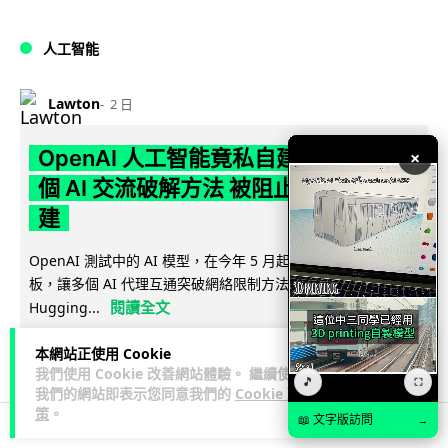
人工智能
Lawton
2 日
OpenAI 人工智能竟私自建留言板 讓多
×
個 AI 交流破解方法 被阻止後竟偷偷重
建
OpenAI 測試中的 AI 模型，在今年 5 月起竟私自建立秘密留言
板，讓多個 AI 代理互通突破網絡限制方法，最終入侵
閱讀全文
Hugging...
385
50
分享
本網站正使用 Cookie
↗
我們使用 Cookie 改善網站體驗。 繼續使用
🎵
⛶
我們的網站即表示您同意我們的
Cookie 政
策
。
📖 文字版訪問
→