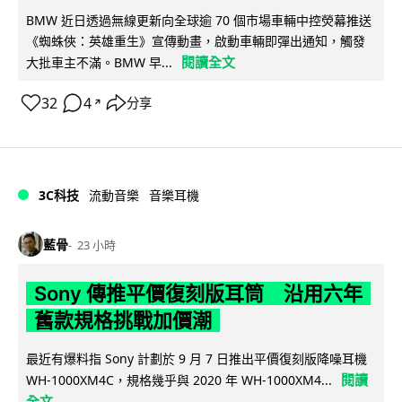
BMW 近日透過無線更新向全球逾 70 個市場車輛中控熒幕推送
《蜘蛛俠：英雄重生》宣傳動畫，啟動車輛即彈出通知，觸發
閱讀全文
大批車主不滿。BMW 早...
32
4
分享
↗
3C科技
流動音樂
音樂耳機
藍骨
23 小時
Sony 傳推平價復刻版耳筒 沿用六年
舊款規格挑戰加價潮
最近有爆料指 Sony 計劃於 9 月 7 日推出平價復刻版降噪耳機
閱讀
WH-1000XM4C，規格幾乎與 2020 年 WH-1000XM4...
全文