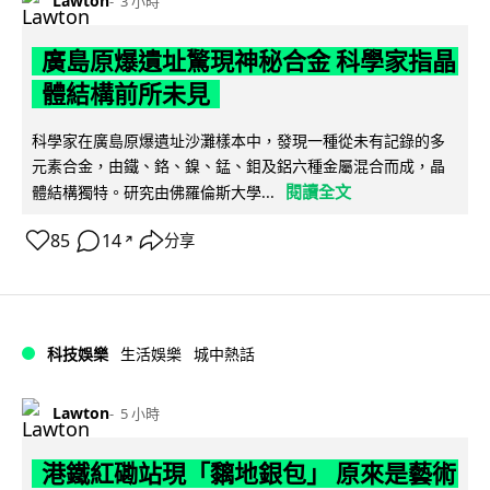
Lawton
3 小時
廣島原爆遺址驚現神秘合金 科學家指晶
體結構前所未見
科學家在廣島原爆遺址沙灘樣本中，發現一種從未有記錄的多
元素合金，由鐵、鉻、鎳、錳、鉬及鋁六種金屬混合而成，晶
閱讀全文
體結構獨特。研究由佛羅倫斯大學...
85
14
分享
↗
科技娛樂
生活娛樂
城中熱話
Lawton
5 小時
港鐵紅磡站現「黐地銀包」 原來是藝術