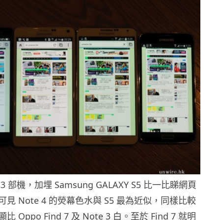
 部機，加埋 Samsung GALAXY S5 比一比睇網頁
見 Note 4 的熒幕色水與 S5 最為近似，同樣比較
ppo Find 7 及 Note 3 白。至於 Find 7 就明