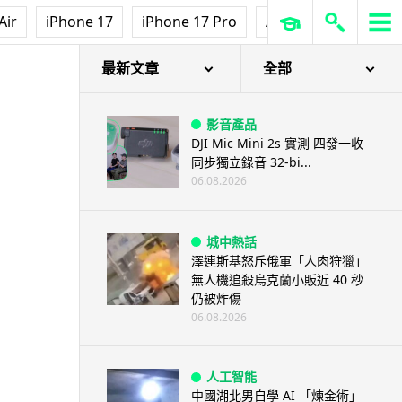
Air
iPhone 17
iPhone 17 Pro
AirPods Pro 3
Ap
最新文章
全部
影音產品
DJI Mic Mini 2s 實測 四發一收
同步獨立錄音 32-bi...
06.08.2026
城中熱話
澤連斯基怒斥俄軍「人肉狩獵」
無人機追殺烏克蘭小販近 40 秒
仍被炸傷
06.08.2026
人工智能
中國湖北男自學 AI 「煉金術」