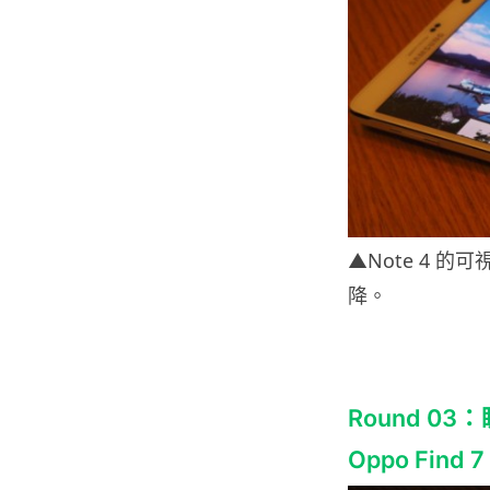
▲Note 4 的
降。
Round 0
Oppo Find 7