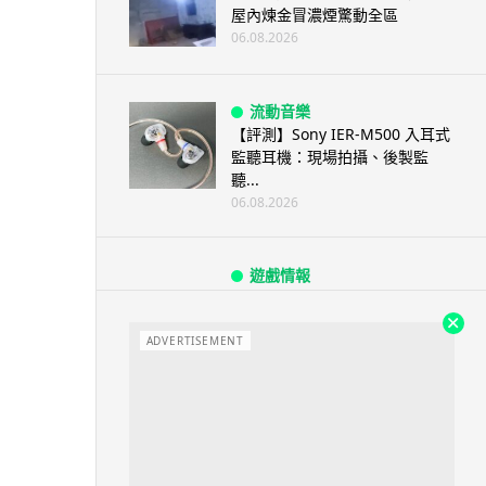
屋內煉金冒濃煙驚動全區
06.08.2026
流動音樂
【評測】Sony IER-M500 入耳式
監聽耳機：現場拍攝、後製監
聽...
06.08.2026
遊戲情報
《魔獸世界：至暗之夜》12.1
「烏拉特克的詛咒」專訪：巢穴
不為提高世...
ADVERTISEMENT
06.08.2026
遊戲情報
日本二手遊戲店減 90% 門市 業
績反增四成 “懷...