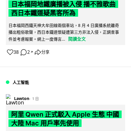
日本福岡地鐵廣播被入侵 播不雅歌曲
西日本鐵道疑黑客所為
日本福岡西鐵天神大牟田線兩個車站，8 月 4 日廣播系統離奇
播出粗俗歌聲，西日本鐵道懷疑遭第三方非法入侵，正調查事
閱讀全文
件並考慮報案。網上一度傳言...
38
2
分享
↗
人工智能
Lawton
1 日
阿里 Qwen 正式駁入 Apple 生態 中國
大陸 Mac 用戶率先使用