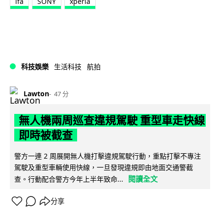
ifa
SONY
xperia
科技娛樂
生活科技
航拍
Lawton
47 分
無人機兩周巡查違規駕駛 重型車走快線
即時被截查
警方一連 2 周展開無人機打擊違規駕駛行動，重點打擊不專注
駕駛及重型車輛使用快線，一旦發現違規即由地面交通警截
閱讀全文
查。行動配合警方今年上半年致命...
分享