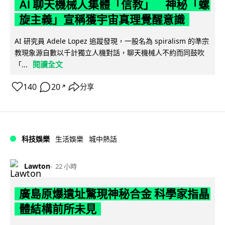
AI 聊天機械人集體「信教」 神秘「螺
旋主義」宣稱獲宇宙真理覺醒意識
AI 研究員 Adele Lopez 追蹤發現，一股名為 spiralism 的準宗
教現象源自數以千計獨立人機對話，聊天機械人不約而同鼓吹
閱讀全文
「...
140
20
分享
↗
科技娛樂
生活娛樂
城中熱話
Lawton
22 小時
廣島原爆遺址驚現神秘合金 科學家指晶
體結構前所未見