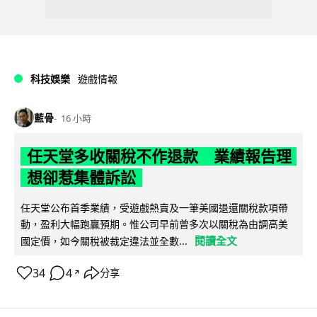
科技娛樂
遊戲情報
藍骨
16 小時
任天堂多收關稅不作退款 業績報告理
想卻惹集體訴訟
任天堂公布首季業績，受遊戲熱賣及一筆美國退還關稅款項帶
動，盈利大幅跑贏預期。惟公司早前曾多次以關稅為由調高美
閱讀全文
國定價，如今關稅被裁定違法並全數...
34
4
分享
↗