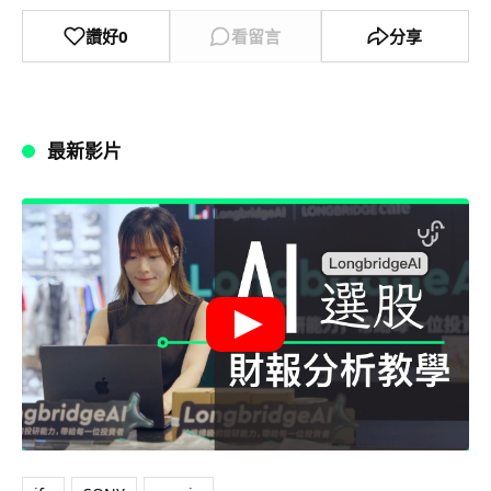
讚好
0
看留言
分享
最新影片