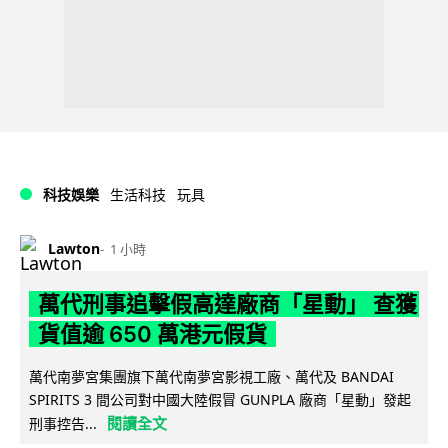
科技娛樂
生活科技
玩具
Lawton
1 小時
萬代刑事追擊假高達廠商「星動」 查獲
貨值逾 650 萬港元假貨
萬代南夢宮集團旗下萬代南夢宮影視工廠、萬代及 BANDAI
SPIRITS 3 間公司對中國大陸假冒 GUNPLA 廠商「星動」發起
閱讀全文
刑事控告...