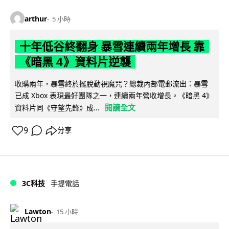
arthur
5 小時
十年低谷終翻身 暴雪連續兩年增長 靠
《暗黑 4》資料片逆襲
收購兩年，暴雪終於擺脫動視魔咒？總裁內部電郵流出：暴雪
已成 Xbox 表現最好團隊之一，連續兩年營收增長。《暗黑 4》
閱讀全文
資料片同《守望先鋒》成...
9
分享
3C科技
手提電話
Lawton
15 小時