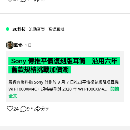
3C科技
流動音樂
音樂耳機
藍骨
1 日
Sony 傳推平價復刻版耳筒 沿用六年
舊款規格挑戰加價潮
最近有爆料指 Sony 計劃於 9 月 7 日推出平價復刻版降噪耳機
閱讀
WH-1000XM4C，規格幾乎與 2020 年 WH-1000XM4...
全文
24
9
分享
↗