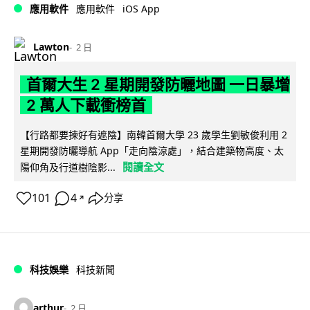
iOS App
應用軟件
應用軟件
Lawton
2 日
首爾大生 2 星期開發防曬地圖 一日暴增
2 萬人下載衝榜首
【行路都要揀好有遮陰】南韓首爾大學 23 歲學生劉敏俊利用 2
星期開發防曬導航 App「走向陰涼處」，結合建築物高度、太
閱讀全文
陽仰角及行道樹陰影...
101
4
分享
↗
科技娛樂
科技新聞
arthur
2 日