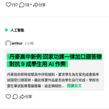
197
18
分享
↗
人工智能
arthur
2 小時
丹麥高中新例:回家功課一律加口頭答辯
對抗 9 成學生用 AI 作弊
丹麥政府即時收緊高中評核規則，要求學生為在家完成書面考
試接受口頭答辯，藉此核實作品是否由學生自行完成。學校亦
閱讀全文
要在筆試監察電腦螢幕、設定網絡防...
分享