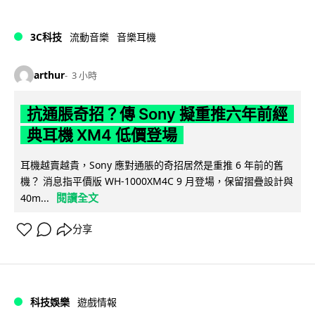
3C科技
流動音樂
音樂耳機
arthur
3 小時
抗通脹奇招？傳 Sony 擬重推六年前經
典耳機 XM4 低價登場
耳機越賣越貴，Sony 應對通脹的奇招居然是重推 6 年前的舊
機？ 消息指平價版 WH-1000XM4C 9 月登場，保留摺疊設計與
閱讀全文
40m...
分享
科技娛樂
遊戲情報