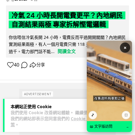
冷氣 24 小時長開電費更平？內地網民
自測結果兩極 專家拆解慳電邏輯
你信唔信冷氣長開 24 小時，電費反而平過開開關關？內地網民
實測結果兩極，有人一個月電費只需 118 元人民幣，有人飆到
×
閱讀全文
過千。電力部門話不能...
40
分享
ADVERTISEMENT
本網站正使用 Cookie
我們使用 Cookie 改善網站體驗。 繼續使用
🎵
⛶
我們的網站即表示您同意我們的
Cookie 政
策
。
📖 文字版訪問
→