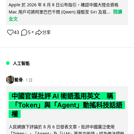
Apple 於 2026 年 8 月 8 日公布指引，確認中國大陸合資格
閱讀
Mac 用戶可將阿里巴巴千問 (Qwen) 接駁至 Siri 及寫...
全文
43
5
分享
↗
人工智能
藍骨
1 日
中國官媒批評 AI 術語濫用英文 稱
「Token」與「Agent」動搖科技話語
權
人民網旗下評論於 8 月 6 日發表文章，批評中國廣泛使用
「Token」、「Agent」及「LLM」等英文術語，認為做法侵蝕