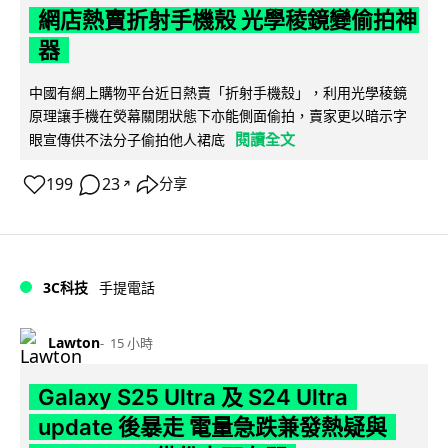
網店熱賣折射手機殼 光學稜鏡變偷拍神
器
中國有網上購物平台近日熱賣「折射手機殼」，利用光學稜鏡
原理讓手機在熒幕關閉狀態下亦能側面偷拍，賣家更以暗示字
閱讀全文
眼宣傳供不法分子偷拍他人裙底
199
23
分享
↗
3C科技
手提電話
Lawton
15 小時
Galaxy S25 Ultra 及 S24 Ultra
update 後暴走 電量急跌兼發熱疑與