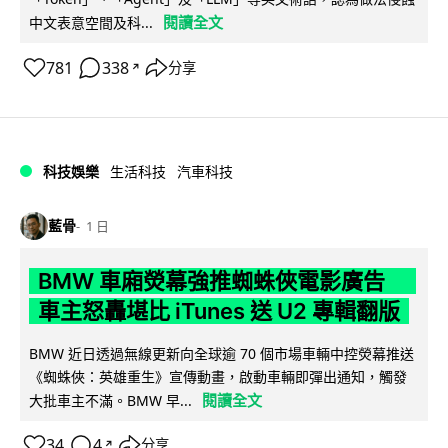
閱讀全文
中文表意空間及科...
781
338
分享
↗
科技娛樂
生活科技
汽車科技
藍骨
1 日
BMW 車廂熒幕強推蜘蛛俠電影廣告
車主怒轟堪比 iTunes 送 U2 專輯翻版
BMW 近日透過無線更新向全球逾 70 個市場車輛中控熒幕推送
《蜘蛛俠：英雄重生》宣傳動畫，啟動車輛即彈出通知，觸發
閱讀全文
大批車主不滿。BMW 早...
34
4
分享
↗