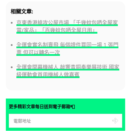
相關文章:
京東香港搶攻公屋市場 「千幾蚊包哂全屋家
電/家品」「百幾蚊包哂全屋日用」
全運會實名制賣飛 每個證件買同一場 1 張門
票 但可以轉名一次
全運會開幕機械人 敲響青銅奏樂展技術 國家
級運動會首用機械人做嘉賓
📮
更多精彩文章每日送到電子郵箱