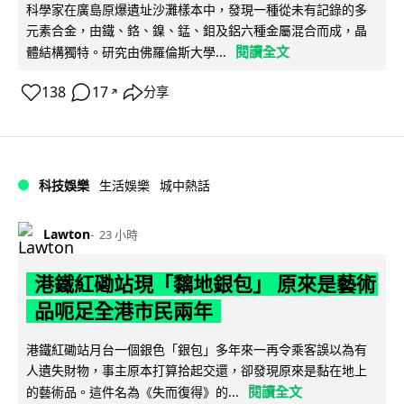
科學家在廣島原爆遺址沙灘樣本中，發現一種從未有記錄的多
元素合金，由鐵、鉻、鎳、錳、鉬及鋁六種金屬混合而成，晶
閱讀全文
體結構獨特。研究由佛羅倫斯大學...
138
17
分享
↗
科技娛樂
生活娛樂
城中熱話
Lawton
23 小時
港鐵紅磡站現「黐地銀包」 原來是藝術
品呃足全港市民兩年
港鐵紅磡站月台一個銀色「銀包」多年來一再令乘客誤以為有
人遺失財物，事主原本打算拾起交還，卻發現原來是黏在地上
閱讀全文
的藝術品。這件名為《失而復得》的...