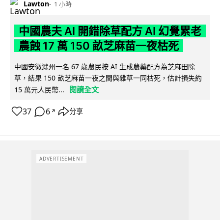
Lawton
1 小時
中國農夫 AI 開錯除草配方 AI 幻覺累老
農蝕 17 萬 150 畝芝麻苗一夜枯死
中國安徽滁州一名 67 歲農民按 AI 生成農藥配方為芝麻田除
草，結果 150 畝芝麻苗一夜之間與雜草一同枯死，估計損失約
閱讀全文
15 萬元人民幣...
37
6
分享
↗
ADVERTISEMENT