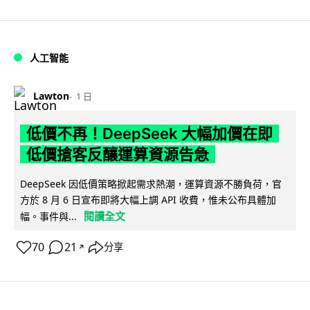
人工智能
Lawton
1 日
低價不再！DeepSeek 大幅加價在即
低價搶客反釀運算資源告急
DeepSeek 因低價策略掀起需求熱潮，運算資源不勝負荷，官
方於 8 月 6 日宣布即將大幅上調 API 收費，惟未公布具體加
閱讀全文
幅。事件與...
70
21
分享
↗