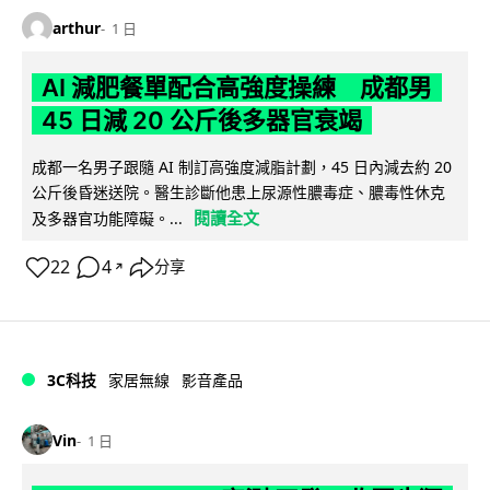
arthur
1 日
AI 減肥餐單配合高強度操練 成都男
45 日減 20 公斤後多器官衰竭
成都一名男子跟隨 AI 制訂高強度減脂計劃，45 日內減去約 20
公斤後昏迷送院。醫生診斷他患上尿源性膿毒症、膿毒性休克
閱讀全文
及多器官功能障礙。...
22
4
分享
↗
3C科技
家居無線
影音產品
Vin
1 日