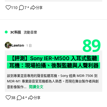
110
7
分享
↗
3C科技
流動音樂
89
Lawton
1 日
【評測】Sony IER-M500 入耳式監聽
耳機：現場拍攝、後製監聽與人聲利器
談到專業混音專用的聲音監聽耳機，Sony 經典 MDR-7506 到
MDR-M1 專業錄音室耳機都為人熟悉。而現在舞台製作者與創
閱讀全文
意影像製作...
38
4
分享
↗