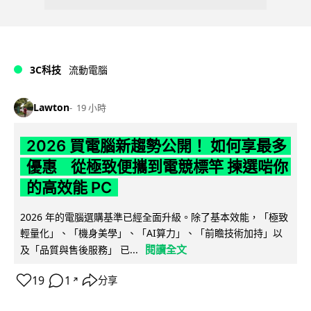
3C科技
流動電腦
Lawton
19 小時
2026 買電腦新趨勢公開！ 如何享最多
優惠 從極致便攜到電競標竿 揀選啱你
的高效能 PC
2026 年的電腦選購基準已經全面升級。除了基本效能，「極致
輕量化」、「機身美學」、「AI算力」、「前瞻技術加持」以
閱讀全文
及「品質與售後服務」 已...
19
1
分享
↗