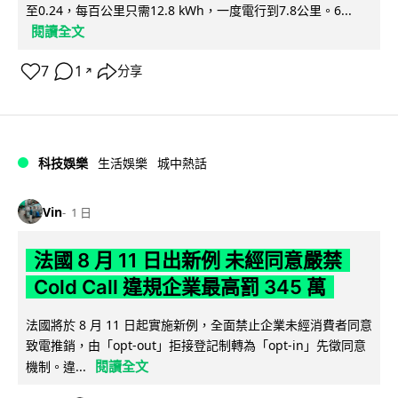
至0.24，每百公里只需12.8 kWh，一度電行到7.8公里。6...
閱讀全文
7
1
分享
↗
科技娛樂
生活娛樂
城中熱話
Vin
1 日
法國 8 月 11 日出新例 未經同意嚴禁
Cold Call 違規企業最高罰 345 萬
法國將於 8 月 11 日起實施新例，全面禁止企業未經消費者同意
致電推銷，由「opt-out」拒接登記制轉為「opt-in」先徵同意
閱讀全文
機制。違...