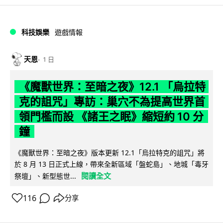
科技娛樂
遊戲情報
天恩
1 日
《魔獸世界：至暗之夜》12.1 「烏拉特
克的詛咒」專訪：巢穴不為提高世界首
領門檻而設 《諸王之眠》縮短約 10 分
鐘
《魔獸世界：至暗之夜》版本更新 12.1「烏拉特克的詛咒」將
於 8 月 13 日正式上線，帶來全新區域「盤蛇島」、地城「毒牙
閱讀全文
祭壇」、新型態世...
116
分享