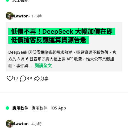
人工智能
Lawton
1 小時
低價不再！DeepSeek 大幅加價在即
低價搶客反釀運算資源告急
DeepSeek 因低價策略掀起需求熱潮，運算資源不勝負荷，官
方於 8 月 6 日宣布即將大幅上調 API 收費，惟未公布具體加
閱讀全文
幅。事件與...
17
3
分享
↗
iOS App
應用軟件
應用軟件
Lawton
4 小時