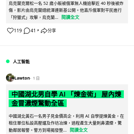
烏克蘭克爾松一名 52 歲小販被俄軍無人機追擊近 40 秒後被炸
傷，影片由烏克蘭總統澤連斯基公開。他直斥俄軍對平民進行
閱讀全文
「狩獵式」攻擊，烏克蘭...
119
41
分享
↗
人工智能
Lawton
1 日
中國湖北男自學 AI 「煉金術」 屋內煉
金冒濃煙驚動全區
中國湖北黃石一名男子見金價高企，利用 AI 自學提煉黃金，在
租住單位私設高壓爐及作坊冶煉，過程產生大量刺鼻濃煙，驚
閱讀全文
動鄰居報警。警方到場揭發整...