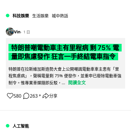
科技娛樂
生活娛樂
城中熱話
Vin
1 日
特朗普嘲電動車主有里程病 剩 75% 電
量即焦慮發作 狂言一手終結電車指令
特朗普在拉斯維加斯造勢大會上公開嘲諷電動車車主患有「里
程焦慮病」，聲稱電量剩 75% 便發作，並重申已廢除電動車強
閱讀全文
制令。惟專業車媒隨即反駁，...
580
263
分享
↗
人工智能