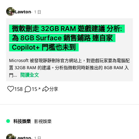
Lawton
1 日
微軟刪走 32GB RAM 遊戲建議 分析:
為 8GB Surface 銷售鋪路 連自家
Copilot+ 門檻也未到
Microsoft 被發現靜靜刪除官方網站上，對遊戲玩家要為電腦配
置 32GB RAM 的建議。分析指微軟同時新推出的 8GB RAM 入
閱讀全文
門...
158
15
分享
↗
科技娛樂
影視娛樂
Lawton
1 日