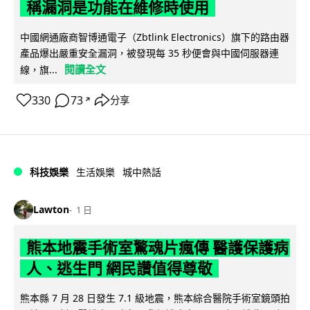
稱漏洞是功能在維修時使用
中國網通廠商智博通電子（Zbtlink Electronics）旗下的路由器
產品爆出嚴重安全漏洞，被發現每 35 秒便會與中國伺服器連
閱讀全文
線，旗...
330
73
分享
↗
科技娛樂
生活娛樂
城中熱話
Lawton
1 日
熊本地震手術室驚魂片瘋傳 醫護保護病
人、逃生門 網民讚值得尊敬
熊本縣 7 月 28 日發生 7.1 級地震，熊本綜合醫院手術室鏡頭拍