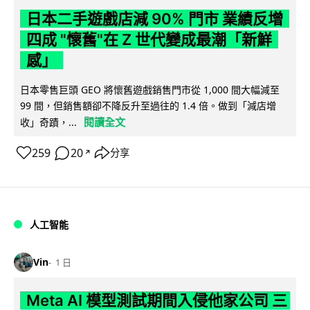
日本二手遊戲店減 90% 門市 業績反增
四成 "懷舊"在 Z 世代變成最潮「新鮮
感」
日本零售巨頭 GEO 將懷舊遊戲銷售門市從 1,000 間大幅減至
99 間，但銷售額卻不降反升至過往的 1.4 倍。做到「減店增
閱讀全文
收」奇蹟，...
259
20
分享
↗
人工智能
Vin
1 日
Meta AI 模型測試期間入侵他家公司 三