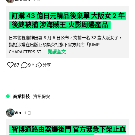
訂購 43 億日元精品後棄單 大阪女 2 年
後終被捕 涉海賊王,火影周邊產品
日本警視廳神田署 8 月 6 日公布，拘捕一名 32 歲大阪女子，
指她涉嫌在出版巨頭集英社旗下官方網店「JUMP
閱讀全文
CHARACTERS ST...
67
9
分享
↗
商業科技
資訊保安
Vin
1 日
智博通路由器爆後門 官方緊急下架止血