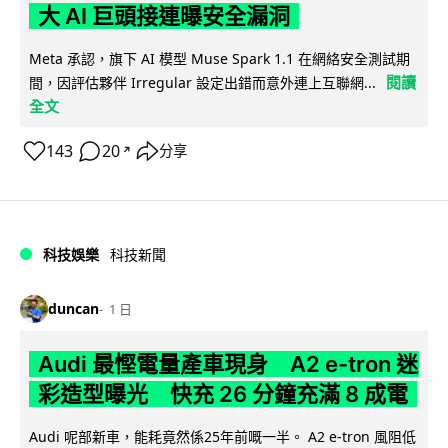
大 AI 巨頭接連曝安全漏洞
Meta 承認，旗下 AI 模型 Muse Spark 1.1 在網絡安全測試期
閱讀
間，因評估夥伴 Irregular 設定出錯而意外連上互聯網...
全文
143
20
分享
↗
科技娛樂
科技新聞
duncan
1 日
Audi 最慳電量產車現身 A2 e-tron 迷
彩造型曝光 快充 26 分鐘充滿 8 成電
Audi 呢部新車，能耗竟然係25年前嘅一半。 A2 e-tron 風阻低