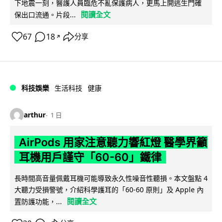
下地震一刻，醫護人員臨危不亂保護病人，更馬上開逃生門確
閱讀全文
保出口流通。片段...
67
18
分享
↗
科技娛樂
生活科技
健康
arthur
1 日
AirPods 用家注意聽力響紅燈 醫學界籲
耳機用戶謹守「60-60」鐵律
長時間高音量佩戴耳機可能導致永久性噪音性聽損。本文盤點 4
大聽力受損警號，介紹科學護耳的「60-60 原則」及 Apple 內
閱讀全文
置防護功能，...