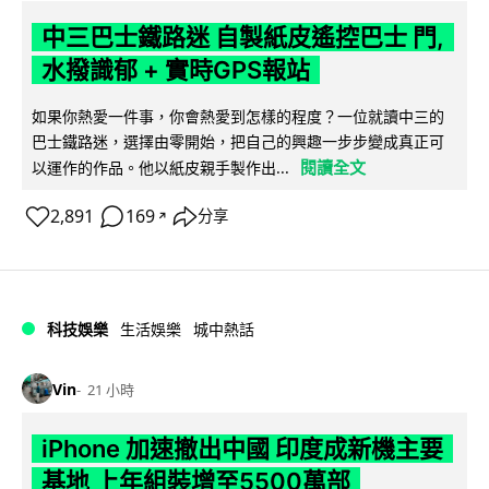
中三巴士鐵路迷 自製紙皮遙控巴士 門,
水撥識郁 + 實時GPS報站
如果你熱愛一件事，你會熱愛到怎樣的程度？一位就讀中三的
巴士鐵路迷，選擇由零開始，把自己的興趣一步步變成真正可
閱讀全文
以運作的作品。他以紙皮親手製作出...
2,891
169
分享
↗
科技娛樂
生活娛樂
城中熱話
Vin
21 小時
iPhone 加速撤出中國 印度成新機主要
基地 上年組裝增至5500萬部