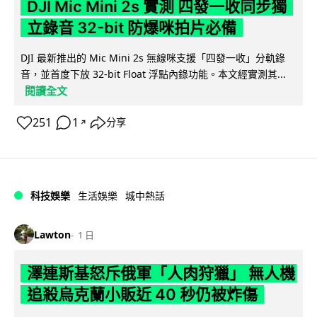
DJI Mic Mini 2s 實測 四發一收同步獨
立錄音 32-bit 防爆咪拍片必備
DJI 最新推出的 Mic Mini 2s 無線咪支援「四發一收」分軌錄
音，並首度下放 32-bit Float 浮點內錄功能。本文經實測其...
閱讀全文
251
1
分享
↗
科技娛樂
生活娛樂
城中熱話
Lawton
1 日
澤連斯基怒斥俄軍「人肉狩獵」 無人機
追殺烏克蘭小販近 40 秒仍被炸傷