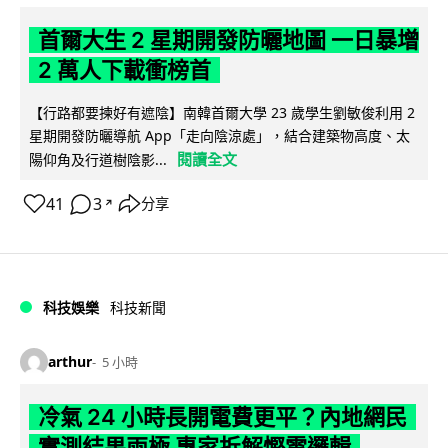
首爾大生 2 星期開發防曬地圖 一日暴增
2 萬人下載衝榜首
【行路都要揀好有遮陰】南韓首爾大學 23 歲學生劉敏俊利用 2
星期開發防曬導航 App「走向陰涼處」，結合建築物高度、太
閱讀全文
陽仰角及行道樹陰影...
41
3
分享
↗
科技娛樂
科技新聞
arthur
5 小時
冷氣 24 小時長開電費更平？內地網民
實測結果兩極 專家拆解慳電邏輯