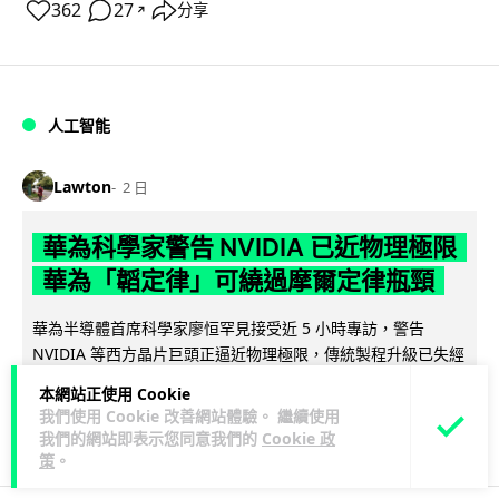
362
27
分享
↗
人工智能
Lawton
2 日
華為科學家警告 NVIDIA 已近物理極限
華為「韜定律」可繞過摩爾定律瓶頸
華為半導體首席科學家廖恒罕見接受近 5 小時專訪，警告
NVIDIA 等西方晶片巨頭正逼近物理極限，傳統製程升級已失經
閱讀全文
濟效益。他同時介紹華為...
本網站正使用 Cookie
我們使用 Cookie 改善網站體驗。 繼續使用
1,593
602
分享
↗
我們的網站即表示您同意我們的
Cookie 政
策
。