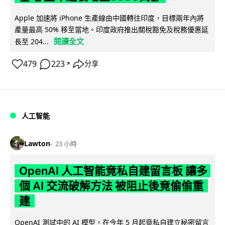
Apple 加速將 iPhone 生產線由中國轉往印度，目標兩年內將
產量最高 50% 移至當地。印度政府推出關稅豁免及稅務優惠延
閱讀全文
長至 204...
479
223
分享
↗
人工智能
Lawton
23 小時
OpenAI 人工智能竟私自建留言板 讓多
個 AI 交流破解方法 被阻止後竟偷偷重
建
OpenAI 測試中的 AI 模型，在今年 5 月起竟私自建立秘密留言