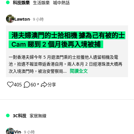
科技娛樂
生活娛樂
城中熱話
Lawton
9 小時
港夫婦澳門的士拾相機 據為己有被的士
Cam 睇到 2 個月後再入境被捕
一對香港夫婦今年 5 月遊澳門乘的士拾獲他人遺留相機及電
池，拾遺不報並帶返香港自用。兩人本月 2 日經港珠澳大橋再
閱讀全文
次入境澳門時，被治安警察局...
405
60
分享
↗
3C科技
家居無線
Vin
9 小時