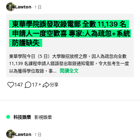
Lawton
1 日
東華學院誤發取錄電郵 全數 11,139 名
申請人一度空歡喜 專家:人為疏忽+系統
防護缺失
東華學院今日（5 日）大學聯招放榜之際，因人為疏忽向全數
11,139 名課程申請人錯誤發出取錄通知電郵，令大批考生一度
閱讀全文
以為獲得學位取錄，事...
147
17
分享
↗
科技娛樂
影視娛樂
Lawton
1 日