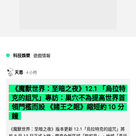
科技娛樂
遊戲情報
天恩
4 小時
《魔獸世界：至暗之夜》12.1 「烏拉特
克的詛咒」專訪：巢穴不為提高世界首
領門檻而設 《諸王之眠》縮短約 10 分
鐘
《魔獸世界：至暗之夜》版本更新 12.1「烏拉特克的詛咒」將
於 8 月 13 日正式上線，帶來全新區域「盤蛇島」、地城「毒牙