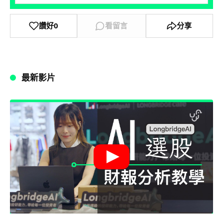
讚好
0
看留言
分享
最新影片