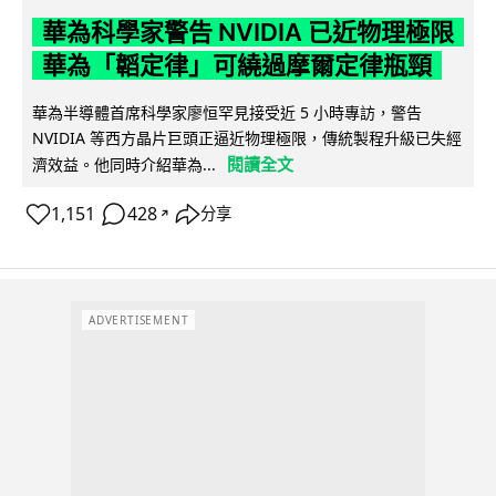
華為科學家警告 NVIDIA 已近物理極限
華為「韜定律」可繞過摩爾定律瓶頸
華為半導體首席科學家廖恒罕見接受近 5 小時專訪，警告
NVIDIA 等西方晶片巨頭正逼近物理極限，傳統製程升級已失經
閱讀全文
濟效益。他同時介紹華為...
1,151
428
分享
↗
ADVERTISEMENT