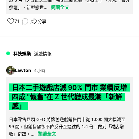
閱讀全文
祭壇」、新型態世...
71
分享
科技娛樂
遊戲情報
Lawton
4 小時
日本二手遊戲店減 90% 門市 業績反增
四成 "懷舊"在 Z 世代變成最潮「新鮮
感」
日本零售巨頭 GEO 將懷舊遊戲銷售門市從 1,000 間大幅減至
99 間，但銷售額卻不降反升至過往的 1.4 倍。做到「減店增
閱讀全文
收」奇蹟，...