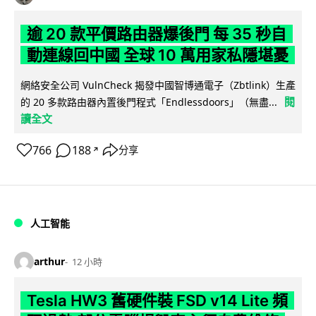
逾 20 款平價路由器爆後門 每 35 秒自
動連線回中國 全球 10 萬用家私隱堪憂
網絡安全公司 VulnCheck 揭發中國智博通電子（Zbtlink）生產
閱
的 20 多款路由器內置後門程式「Endlessdoors」（無盡...
讀全文
766
188
分享
↗
人工智能
arthur
12 小時
Tesla HW3 舊硬件裝 FSD v14 Lite 頻