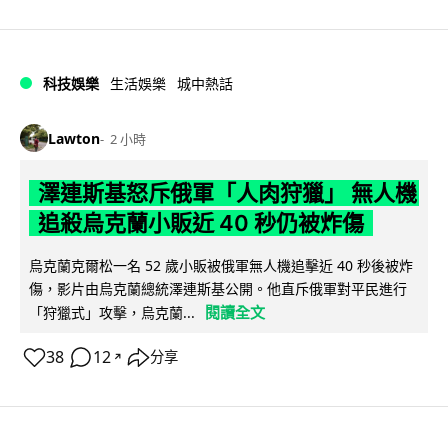
科技娛樂
生活娛樂
城中熱話
Lawton
2 小時
澤連斯基怒斥俄軍「人肉狩獵」 無人機
追殺烏克蘭小販近 40 秒仍被炸傷
烏克蘭克爾松一名 52 歲小販被俄軍無人機追擊近 40 秒後被炸
傷，影片由烏克蘭總統澤連斯基公開。他直斥俄軍對平民進行
閱讀全文
「狩獵式」攻擊，烏克蘭...
38
12
分享
↗