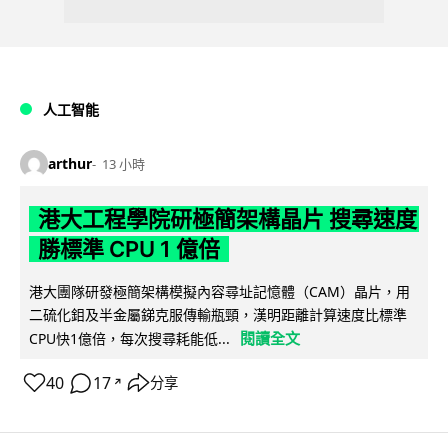
人工智能
arthur
13 小時
港大工程學院研極簡架構晶片 搜尋速度
勝標準 CPU 1 億倍
港大團隊研發極簡架構模擬內容尋址記憶體（CAM）晶片，用
二硫化鉬及半金屬銻克服傳輸瓶頸，漢明距離計算速度比標準
閱讀全文
CPU快1億倍，每次搜尋耗能低...
40
17
分享
↗