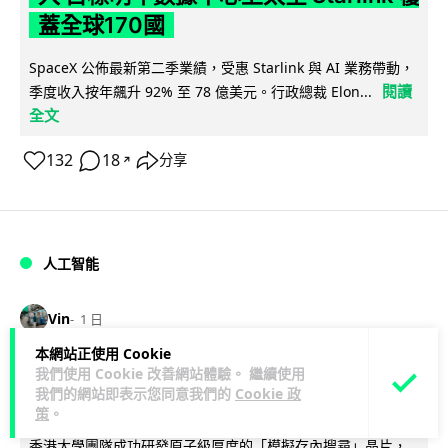
蓋全球170國
SpaceX 公佈最新第二季業績，受惠 Starlink 與 AI 業務帶動，
閱讀
季度收入按年飆升 92% 至 78 億美元。行政總裁 Elon...
全文
132
18
分享
↗
人工智能
Vin
1 日
本網站正使用 Cookie
港大研原子級新晶片 AI 搜尋速度提升
我們使用 Cookie 改善網站體驗。 繼續使用
我們的網站即表示您同意我們的
Cookie 政
一億倍 手機人臉識別免上雲端
策
。
香港大學團隊成功研發原子級厚度的「模擬存內搜尋」晶片，