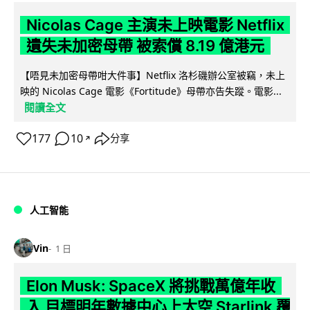
Nicolas Cage 主演未上映電影 Netflix
遺失未加密母帶 被索償 8.19 億港元
【唔見未加密母帶咁大件事】Netflix 洛杉磯辦公室被竊，未上
映的 Nicolas Cage 電影《Fortitude》母帶亦告失蹤。電影...
閱讀全文
177
10
分享
↗
人工智能
Vin
1 日
Elon Musk: SpaceX 將挑戰萬億年收
入 目標明年數據中心上太空 Starlink 覆