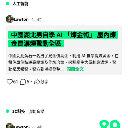
人工智能
Lawton
2 小時
中國湖北男自學 AI 「煉金術」 屋內煉
金冒濃煙驚動全區
中國湖北黃石一名男子見金價高企，利用 AI 自學提煉黃金，在
租住單位私設高壓爐及作坊冶煉，過程產生大量刺鼻濃煙，驚
閱讀全文
動鄰居報警。警方到場揭發整...
61
6
分享
↗
3C科技
流動音樂
89
Lawton
3 小時