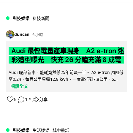
科技娛樂
科技新聞
duncan
6 小時
Audi 最慳電量產車現身 A2 e-tron 迷
彩造型曝光 快充 26 分鐘充滿 8 成電
Audi 呢部新車，能耗竟然係25年前嘅一半。 A2 e-tron 風阻低
至0.24，每百公里只需12.8 kWh，一度電行到7.8公里。6...
閱讀全文
6
1
分享
↗
科技娛樂
生活娛樂
城中熱話