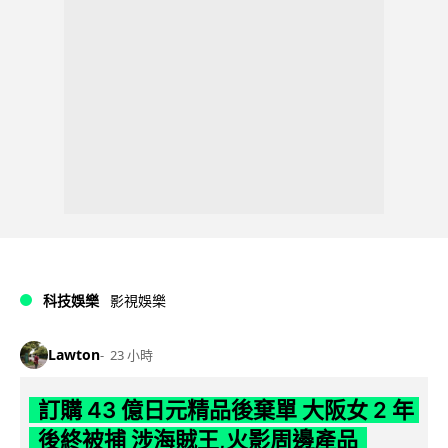
科技娛樂
影視娛樂
Lawton
23 小時
訂購 43 億日元精品後棄單 大阪女 2 年
後終被捕 涉海賊王,火影周邊產品