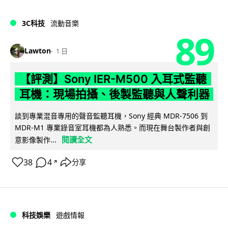
3C科技
流動音樂
89
Lawton
1 日
【評測】Sony IER-M500 入耳式監聽
耳機：現場拍攝、後製監聽與人聲利器
談到專業混音專用的聲音監聽耳機，Sony 經典 MDR-7506 到
MDR-M1 專業錄音室耳機都為人熟悉。而現在舞台製作者與創
閱讀全文
意影像製作...
38
4
分享
↗
科技娛樂
遊戲情報