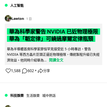
人工智能
Lawton
1 日
華為科學家警告 NVIDIA 已近物理極限
華為「韜定律」可繞過摩爾定律瓶頸
華為半導體首席科學家廖恒罕見接受近 5 小時專訪，警告
NVIDIA 等西方晶片巨頭正逼近物理極限，傳統製程升級已失經
閱讀全文
濟效益。他同時介紹華為...
1,588
602
分享
↗
科技娛樂
生活娛樂
城中熱話