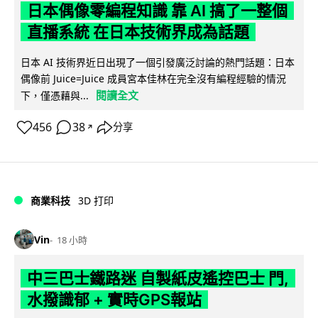
日本偶像零編程知識 靠 AI 搞了一整個
直播系統 在日本技術界成為話題
日本 AI 技術界近日出現了一個引發廣泛討論的熱門話題：日本
偶像前 Juice=Juice 成員宮本佳林在完全沒有編程經驗的情況
閱讀全文
下，僅憑藉與...
456
38
分享
↗
商業科技
3D 打印
Vin
18 小時
中三巴士鐵路迷 自製紙皮遙控巴士 門,
水撥識郁 + 實時GPS報站