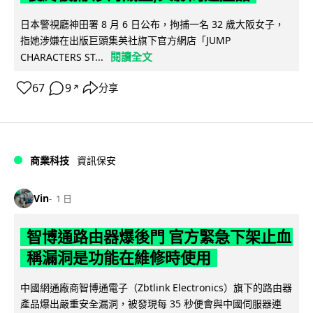
日本警視廳神田署 8 月 6 日公布，拘捕一名 32 歲大阪女子，
指她涉嫌在出版巨頭集英社旗下官方網店「JUMP
閱讀全文
CHARACTERS ST...
67
9
分享
↗
商業科技
資訊保安
Vin
1 日
智博通路由器爆後門 官方緊急下架止血
稱漏洞是功能在維修時使用
中國網通廠商智博通電子（Zbtlink Electronics）旗下的路由器
產品爆出嚴重安全漏洞，被發現每 35 秒便會與中國伺服器連