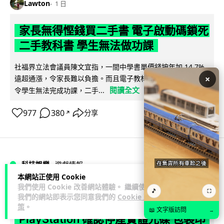
Lawton
1 日
家長無得慳錢買二手書 電子啟動碼鎖死
二手教科書 學生無法做功課
社福界立法會議員陳文宜指，一間中學書單價錢按年加 14.7%
×
遠超通漲，令家長難以負擔。而且電子教材啟動碼這項設計，
閱讀全文
令學生無法完成功課，二手...
977
380
分享
↗
科技娛樂
遊戲情報
本網站正使用 Cookie
我們使用 Cookie 改善網站體驗。 繼續使用
🎵
Lawton
1 日
⛶
我們的網站即表示您同意我們的
Cookie 政
策
。
📖 文字版訪問
→
PlayStation 確認停產實體光碟 包裝印