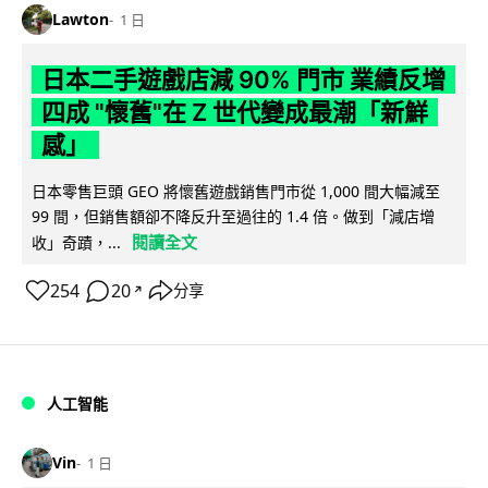
Lawton
1 日
日本二手遊戲店減 90% 門市 業績反增
四成 "懷舊"在 Z 世代變成最潮「新鮮
感」
日本零售巨頭 GEO 將懷舊遊戲銷售門市從 1,000 間大幅減至
99 間，但銷售額卻不降反升至過往的 1.4 倍。做到「減店增
閱讀全文
收」奇蹟，...
254
20
分享
↗
人工智能
Vin
1 日