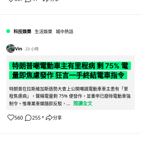
科技娛樂
生活娛樂
城中熱話
Vin
23 小時
特朗普嘲電動車主有里程病 剩 75% 電
量即焦慮發作 狂言一手終結電車指令
特朗普在拉斯維加斯造勢大會上公開嘲諷電動車車主患有「里
程焦慮病」，聲稱電量剩 75% 便發作，並重申已廢除電動車強
閱讀全文
制令。惟專業車媒隨即反駁，...
560
255
分享
↗