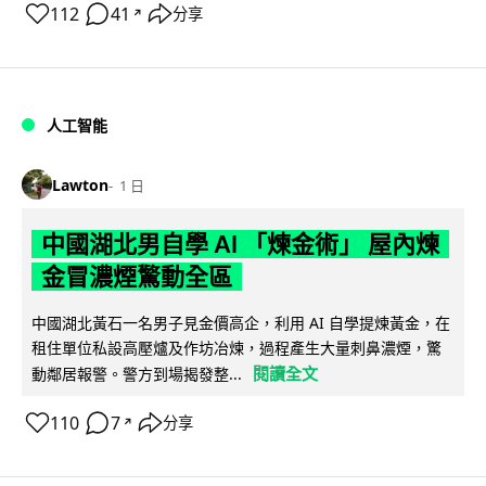
112
41
分享
↗
人工智能
Lawton
1 日
中國湖北男自學 AI 「煉金術」 屋內煉
金冒濃煙驚動全區
中國湖北黃石一名男子見金價高企，利用 AI 自學提煉黃金，在
租住單位私設高壓爐及作坊冶煉，過程產生大量刺鼻濃煙，驚
閱讀全文
動鄰居報警。警方到場揭發整...
110
7
分享
↗