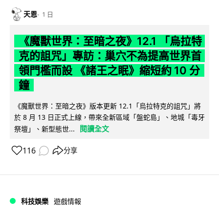
天恩
1 日
《魔獸世界：至暗之夜》12.1 「烏拉特
克的詛咒」專訪：巢穴不為提高世界首
領門檻而設 《諸王之眠》縮短約 10 分
鐘
《魔獸世界：至暗之夜》版本更新 12.1「烏拉特克的詛咒」將
於 8 月 13 日正式上線，帶來全新區域「盤蛇島」、地城「毒牙
閱讀全文
祭壇」、新型態世...
116
分享
科技娛樂
遊戲情報