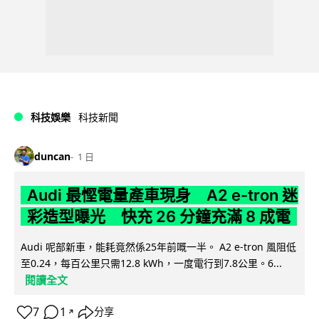
科技娛樂
科技新聞
duncan
1 日
Audi 最慳電量產車現身 A2 e-tron 迷
彩造型曝光 快充 26 分鐘充滿 8 成電
Audi 呢部新車，能耗竟然係25年前嘅一半。 A2 e-tron 風阻低
至0.24，每百公里只需12.8 kWh，一度電行到7.8公里。6...
閱讀全文
7
1
分享
↗