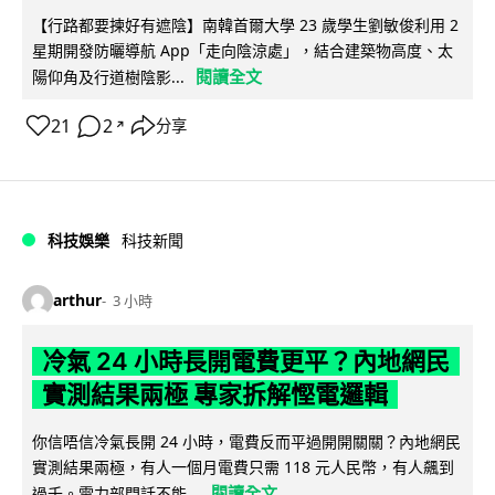
【行路都要揀好有遮陰】南韓首爾大學 23 歲學生劉敏俊利用 2
星期開發防曬導航 App「走向陰涼處」，結合建築物高度、太
閱讀全文
陽仰角及行道樹陰影...
21
2
分享
↗
科技娛樂
科技新聞
arthur
3 小時
冷氣 24 小時長開電費更平？內地網民
實測結果兩極 專家拆解慳電邏輯
你信唔信冷氣長開 24 小時，電費反而平過開開關關？內地網民
實測結果兩極，有人一個月電費只需 118 元人民幣，有人飆到
閱讀全文
過千。電力部門話不能...