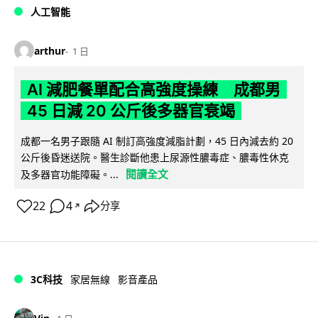
人工智能
arthur
1 日
AI 減肥餐單配合高強度操練 成都男
45 日減 20 公斤後多器官衰竭
成都一名男子跟隨 AI 制訂高強度減脂計劃，45 日內減去約 20
公斤後昏迷送院。醫生診斷他患上尿源性膿毒症、膿毒性休克
閱讀全文
及多器官功能障礙。...
22
4
分享
↗
3C科技
家居無線
影音產品