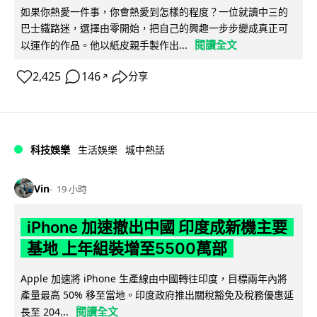
如果你熱愛一件事，你會熱愛到怎樣的程度？一位就讀中三的
巴士鐵路迷，選擇由零開始，把自己的興趣一步步變成真正可
閱讀全文
以運作的作品。他以紙皮親手製作出...
2,425
146
分享
↗
科技娛樂
生活娛樂
城中熱話
Vin
19 小時
iPhone 加速撤出中國 印度成新機主要
基地 上年組裝增至5500萬部
Apple 加速將 iPhone 生產線由中國轉往印度，目標兩年內將
產量最高 50% 移至當地。印度政府推出關稅豁免及稅務優惠延
閱讀全文
長至 204...