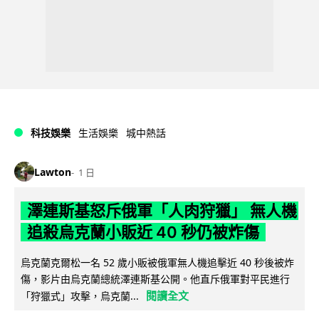
科技娛樂
生活娛樂
城中熱話
Lawton
1 日
澤連斯基怒斥俄軍「人肉狩獵」 無人機
追殺烏克蘭小販近 40 秒仍被炸傷
烏克蘭克爾松一名 52 歲小販被俄軍無人機追擊近 40 秒後被炸
傷，影片由烏克蘭總統澤連斯基公開。他直斥俄軍對平民進行
閱讀全文
「狩獵式」攻擊，烏克蘭...