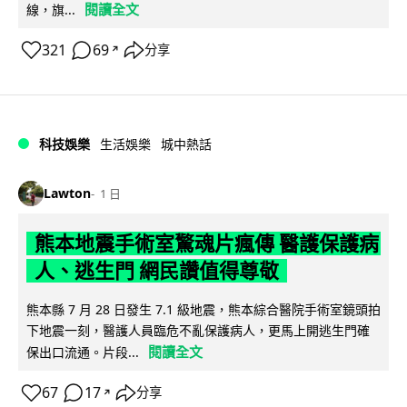
閱讀全文
線，旗...
321
69
分享
↗
科技娛樂
生活娛樂
城中熱話
Lawton
1 日
熊本地震手術室驚魂片瘋傳 醫護保護病
人、逃生門 網民讚值得尊敬
熊本縣 7 月 28 日發生 7.1 級地震，熊本綜合醫院手術室鏡頭拍
下地震一刻，醫護人員臨危不亂保護病人，更馬上開逃生門確
閱讀全文
保出口流通。片段...
67
17
分享
↗