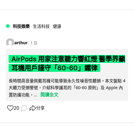
科技娛樂
生活科技
健康
arthur
1 日
AirPods 用家注意聽力響紅燈 醫學界籲
耳機用戶謹守「60-60」鐵律
長時間高音量佩戴耳機可能導致永久性噪音性聽損。本文盤點 4
大聽力受損警號，介紹科學護耳的「60-60 原則」及 Apple 內
閱讀全文
置防護功能，...
20
分享