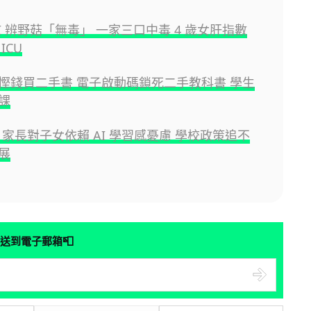
I 辨野菇「無毒」 一家三口中毒 4 歲女肝指數
ICU
慳錢買二手書 電子啟動碼鎖死二手教科書 學生
課
tte: 家長對子女依賴 AI 學習感憂慮 學校政策追不
展
📮
送到電子郵箱