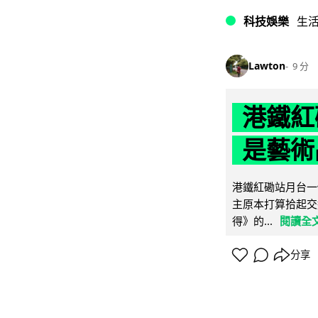
科技娛樂
生
Lawton
9 分
港鐵紅
是藝術
港鐵紅磡站月台一
主原本打算拾起交
得》的...
閱讀全
分享