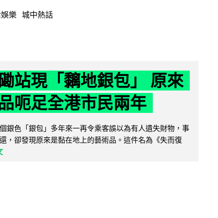
活娛樂
城中熱話
磡站現「黐地銀包」 原來
品呃足全港市民兩年
個銀色「銀包」多年來一再令乘客誤以為有人遺失財物，事
還，卻發現原來是黏在地上的藝術品。這件名為《失而復
文