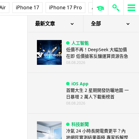
人工智能
Air
iPhone 17
iPhone 17 Pro
AirPods Pro 3
Ap
Grok Imagine Image 2.0 推出
主打局部編輯及多圖...
08.08.2026
最新文章
全部
人工智能
低價不再！DeepSeek 大幅加價
在即 低價搶客反釀運算資源告急
08.08.2026
iOS App
首爾大生 2 星期開發防曬地圖 一
日暴增 2 萬人下載衝榜首
08.08.2026
科技新聞
冷氣 24 小時長開電費更平？內
地網民實測結果兩極 專家拆解慳