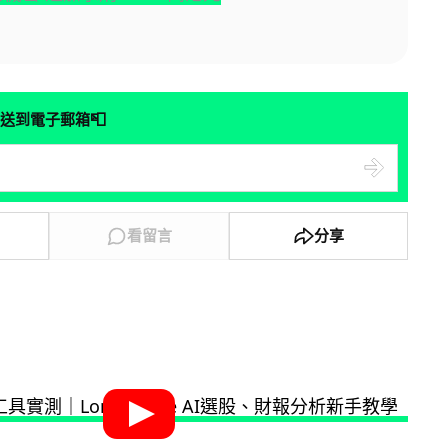
📮
送到電子郵箱
看留言
分享