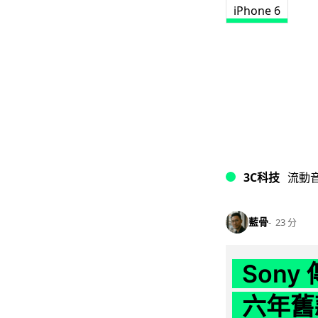
iPhone 6
3C科技
流動
藍骨
23 分
Son
六年舊