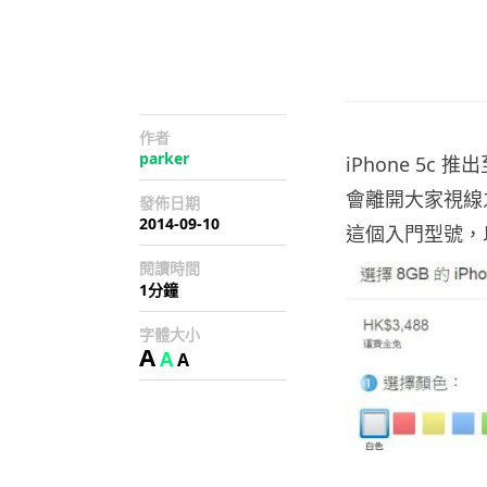
作者
parker
iPhone 5c 
會離開大家視線之際
發佈日期
2014-09-10
這個入門型號，
閱讀時間
1分鐘
字體大小
A
A
A