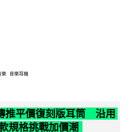
音樂
音樂耳機
y 傳推平價復刻版耳筒 沿用
款規格挑戰加價潮