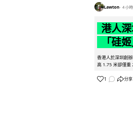
Lawton
4 小時
港人深
「硅姬
香港人於深圳創辦初
高 1.75 米卻僅重 
1
分享