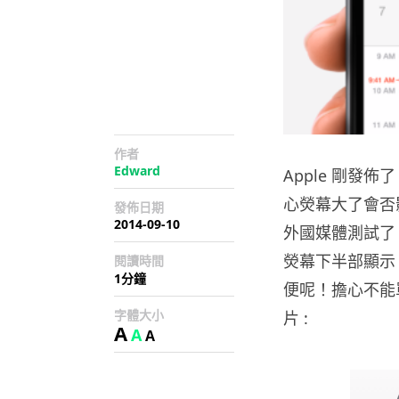
作者
Edward
Apple 剛發佈了 
心熒幕大了會否影
發佈日期
2014-09-10
外國媒體測試了
熒幕下半部顯示
閱讀時間
1分鐘
便呢！擔心不能
字體大小
片 :
A
A
A