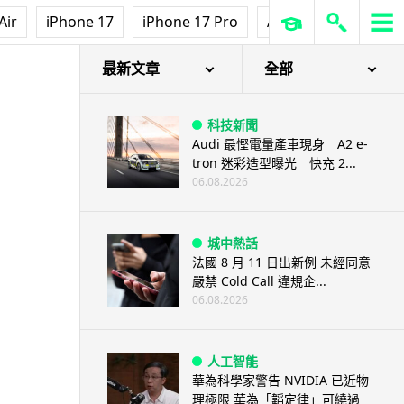
Air
iPhone 17
iPhone 17 Pro
AirPods Pro 3
Ap
最新文章
全部
科技新聞
Audi 最慳電量產車現身 A2 e-
tron 迷彩造型曝光 快充 2...
06.08.2026
城中熱話
法國 8 月 11 日出新例 未經同意
嚴禁 Cold Call 違規企...
06.08.2026
人工智能
華為科學家警告 NVIDIA 已近物
理極限 華為「韜定律」可繞過