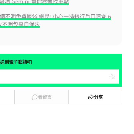
哂 Gemini 幫你秒速找重點
 個不明免費尿袋 網民: 小心一插銀行戶口清零 6
 收不明包裹自保法
📮
送到電子郵箱
看留言
分享