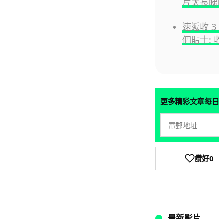
片太長睇唔
速遞收 3
個貼士:
更多精彩文章每日
讚好
0
最新影片