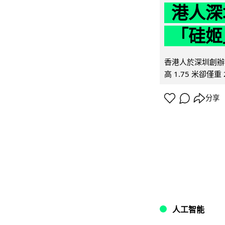
港人深
「硅姬
香港人於深圳創辦初
高 1.75 米卻僅重 
分享
人工智能