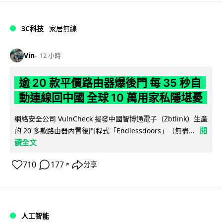
3C科技
家居無線
Vin
12 小時
逾 20 款平價路由器爆後門 每 35 秒自
動連線回中國 全球 10 萬用家私隱堪憂
網絡安全公司 VulnCheck 揭發中國智博通電子（Zbtlink）生產
閱
的 20 多款路由器內置後門程式「Endlessdoors」（無盡...
讀全文
710
177
分享
↗
人工智能