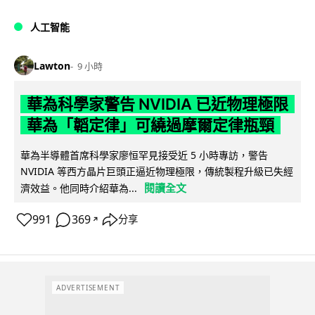
人工智能
Lawton
9 小時
華為科學家警告 NVIDIA 已近物理極限
華為「韜定律」可繞過摩爾定律瓶頸
華為半導體首席科學家廖恒罕見接受近 5 小時專訪，警告
NVIDIA 等西方晶片巨頭正逼近物理極限，傳統製程升級已失經
閱讀全文
濟效益。他同時介紹華為...
991
369
分享
↗
ADVERTISEMENT