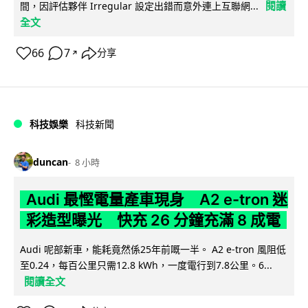
閱讀
間，因評估夥伴 Irregular 設定出錯而意外連上互聯網...
全文
66
7
分享
↗
科技娛樂
科技新聞
duncan
8 小時
Audi 最慳電量產車現身 A2 e-tron 迷
彩造型曝光 快充 26 分鐘充滿 8 成電
Audi 呢部新車，能耗竟然係25年前嘅一半。 A2 e-tron 風阻低
至0.24，每百公里只需12.8 kWh，一度電行到7.8公里。6...
閱讀全文