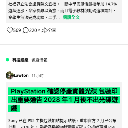
社福界立法會議員陳文宜指，一間中學書單價錢按年加 14.7%
遠超通漲，令家長難以負擔。而且電子教材啟動碼這項設計，
閱讀全文
令學生無法完成功課，二手...
569
220
分享
↗
科技娛樂
遊戲情報
Lawton
11 小時
PlayStation 確認停產實體光碟 包裝印
出重要通告 2028 年 1 月後不出光碟遊
戲
Sony 已在 PS5 主機包裝加貼提示貼紙，重申官方 7 月已公布
計劃：2028 年 1 月起停產新遊戲實體光碟。分析師預期 PS6