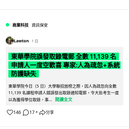
商業科技
資訊保安
Lawton
1 日
東華學院誤發取錄電郵 全數 11,139 名
申請人一度空歡喜 專家:人為疏忽+系統
防護缺失
東華學院今日（5 日）大學聯招放榜之際，因人為疏忽向全數
11,139 名課程申請人錯誤發出取錄通知電郵，令大批考生一度
閱讀全文
以為獲得學位取錄，事...
146
17
分享
↗