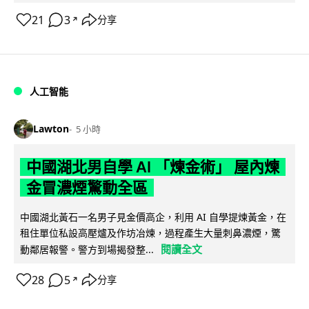
21
3
分享
↗
人工智能
Lawton
5 小時
中國湖北男自學 AI 「煉金術」 屋內煉
金冒濃煙驚動全區
中國湖北黃石一名男子見金價高企，利用 AI 自學提煉黃金，在
租住單位私設高壓爐及作坊冶煉，過程產生大量刺鼻濃煙，驚
閱讀全文
動鄰居報警。警方到場揭發整...
28
5
分享
↗