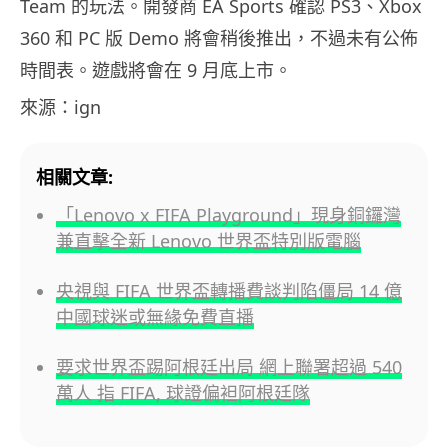
Team 的玩法。開發商 EA Sports 確認 PS3、Xbox
360 和 PC 版 Demo 將會稍後推出，不過未有公佈
時間表。遊戲將會在 9 月底上市。
來源：ign
相關文章:
「Lenovo x FIFA Playground」現身銅鑼灣
兼直擊全新 Lenovo 世界盃特別版電腦
央視與 FIFA 世界盃轉播費談判陷僵局 14 億
中國球迷或無緣免費直播
要求世界盃踢阿根廷出局 網上聯署超過 540
萬人 指 FIFA, 球證偏袒阿根廷隊