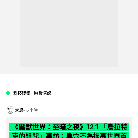
科技娛樂
遊戲情報
天恩
6 小時
《魔獸世界：至暗之夜》12.1 「烏拉特
克的詛咒」專訪：巢穴不為提高世界首