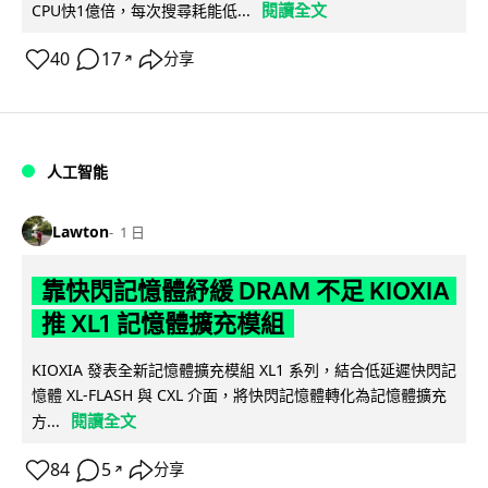
閱讀全文
CPU快1億倍，每次搜尋耗能低...
40
17
分享
↗
人工智能
Lawton
1 日
靠快閃記憶體紓緩 DRAM 不足 KIOXIA
推 XL1 記憶體擴充模組
KIOXIA 發表全新記憶體擴充模組 XL1 系列，結合低延遲快閃記
憶體 XL-FLASH 與 CXL 介面，將快閃記憶體轉化為記憶體擴充
閱讀全文
方...
84
5
分享
↗