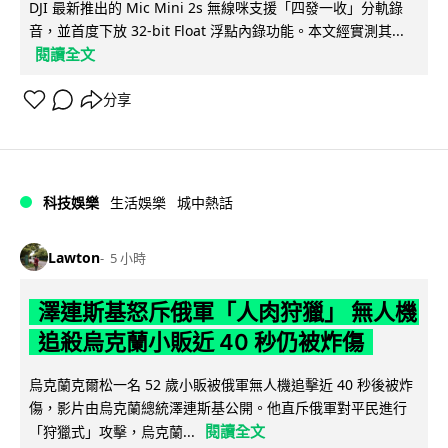
DJI 最新推出的 Mic Mini 2s 無線咪支援「四發一收」分軌錄
音，並首度下放 32-bit Float 浮點內錄功能。本文經實測其...
閱讀全文
分享
科技娛樂
生活娛樂
城中熱話
Lawton
5 小時
澤連斯基怒斥俄軍「人肉狩獵」 無人機
追殺烏克蘭小販近 40 秒仍被炸傷
烏克蘭克爾松一名 52 歲小販被俄軍無人機追擊近 40 秒後被炸
傷，影片由烏克蘭總統澤連斯基公開。他直斥俄軍對平民進行
閱讀全文
「狩獵式」攻擊，烏克蘭...