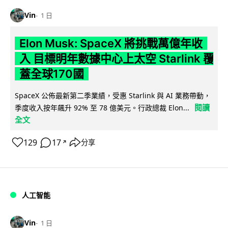
Vin
1 日
Elon Musk: SpaceX 將挑戰萬億年收
入 目標明年數據中心上太空 Starlink 覆
蓋全球170國
SpaceX 公佈最新第二季業績，受惠 Starlink 與 AI 業務帶動，
閱讀
季度收入按年飆升 92% 至 78 億美元。行政總裁 Elon...
全文
129
17
分享
↗
人工智能
Vin
1 日