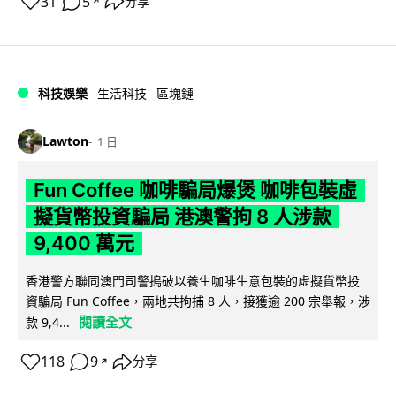
31
5
分享
↗
科技娛樂
生活科技
區塊鏈
Lawton
1 日
Fun Coffee 咖啡騙局爆煲 咖啡包裝虛
擬貨幣投資騙局 港澳警拘 8 人涉款
9,400 萬元
香港警方聯同澳門司警搗破以養生咖啡生意包裝的虛擬貨幣投
資騙局 Fun Coffee，兩地共拘捕 8 人，接獲逾 200 宗舉報，涉
閱讀全文
款 9,4...
118
9
分享
↗