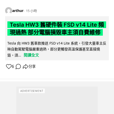
arthur
15 小時
Tesla HW3 舊硬件裝 FSD v14 Lite 頻
現過熱 部分電腦損毀車主須自費維修
Tesla 向 HW3 舊車款推送 FSD v14 Lite 系統，引發大量車主反
映自動駕駛電腦嚴重過熱，部分更觸發高溫保護甚至直接燒
閱讀全文
毀，須...
6
分享
ADVERTISEMENT