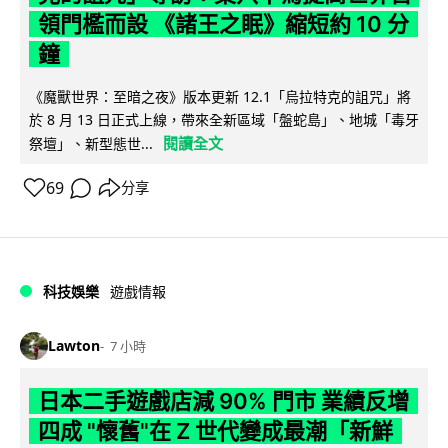
領門檻而設 《諸王之眠》縮短約 10 分
鐘
《魔獸世界：至暗之夜》版本更新 12.1「烏拉特克的詛咒」將
於 8 月 13 日正式上線，帶來全新區域「盤蛇島」、地城「毒牙
閱讀全文
祭壇」、新型態世...
69
分享
科技娛樂
遊戲情報
Lawton
7 小時
日本二手遊戲店減 90% 門市 業績反增
四成 "懷舊"在 Z 世代變成最潮「新鮮