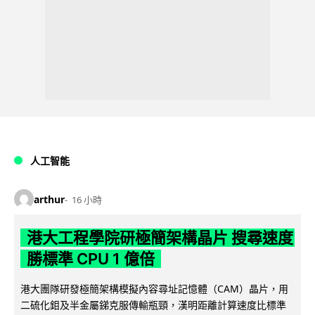
人工智能
arthur
16 小時
港大工程學院研極簡架構晶片 搜尋速度
勝標準 CPU 1 億倍
港大團隊研發極簡架構模擬內容尋址記憶體（CAM）晶片，用
二硫化鉬及半金屬銻克服傳輸瓶頸，漢明距離計算速度比標準