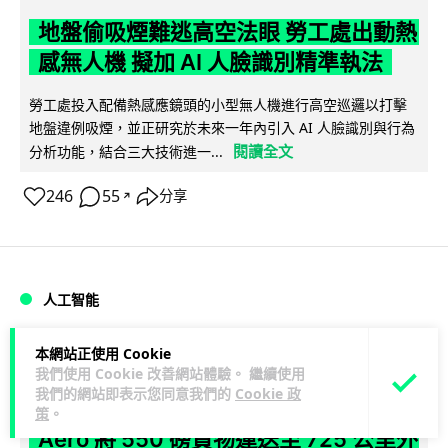
地盤偷吸煙難逃高空法眼 勞工處出動熱
感無人機 擬加 AI 人臉識別精準執法
勞工處投入配備熱感應鏡頭的小型無人機進行高空巡邏以打擊
地盤違例吸煙，並正研究於未來一年內引入 AI 人臉識別與行為
閱讀全文
分析功能，結合三大技術進一...
246
55
分享
↗
人工智能
本網站正使用 Cookie
Lawton
1 日
我們使用 Cookie 改善網站體驗。 繼續使用
我們的網站即表示您同意我們的
Cookie 政
貨運火箭 沖繩飛台灣僅需 15 分鐘 Hop
策
。
Aero 將 550 磅貨物運送至 725 公里外