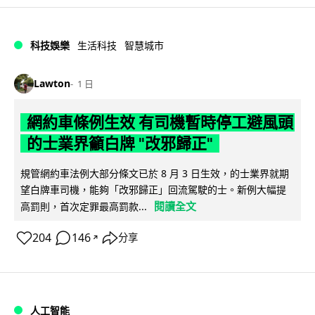
科技娛樂
生活科技
智慧城市
Lawton
1 日
網約車條例生效 有司機暫時停工避風頭
的士業界籲白牌 "改邪歸正"
規管網約車法例大部分條文已於 8 月 3 日生效，的士業界就期
望白牌車司機，能夠「改邪歸正」回流駕駛的士。新例大幅提
閱讀全文
高罰則，首次定罪最高罰款...
204
146
分享
↗
人工智能