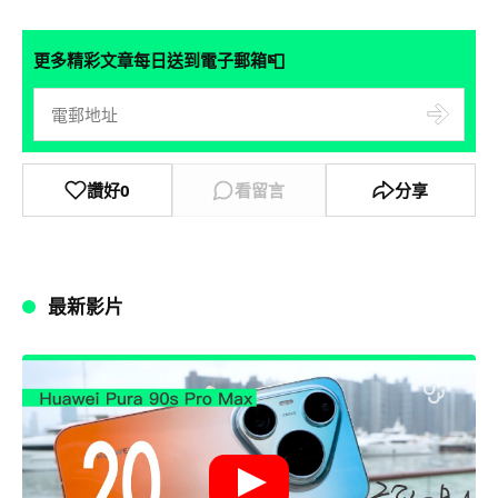
📮
更多精彩文章每日送到電子郵箱
讚好
0
看留言
分享
最新影片