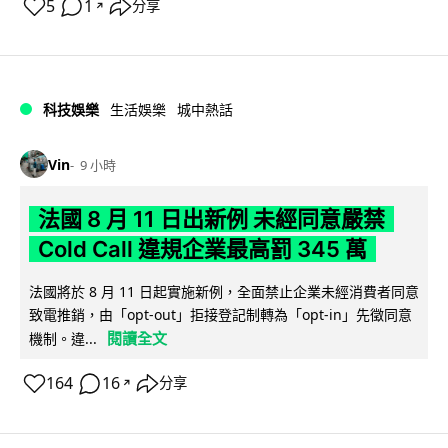
5
1
分享
↗
科技娛樂
生活娛樂
城中熱話
Vin
9 小時
法國 8 月 11 日出新例 未經同意嚴禁
Cold Call 違規企業最高罰 345 萬
法國將於 8 月 11 日起實施新例，全面禁止企業未經消費者同意
致電推銷，由「opt-out」拒接登記制轉為「opt-in」先徵同意
閱讀全文
機制。違...
164
16
分享
↗