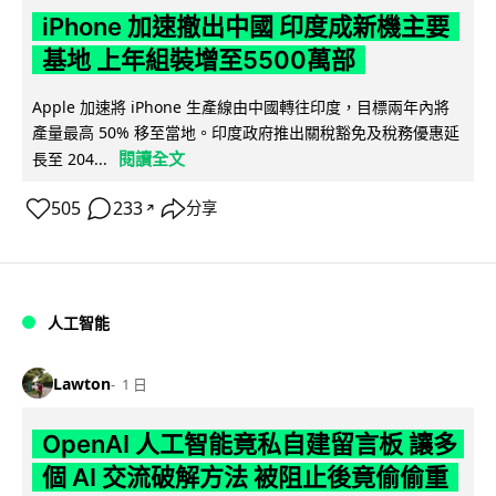
iPhone 加速撤出中國 印度成新機主要
基地 上年組裝增至5500萬部
Apple 加速將 iPhone 生產線由中國轉往印度，目標兩年內將
產量最高 50% 移至當地。印度政府推出關稅豁免及稅務優惠延
閱讀全文
長至 204...
505
233
分享
↗
人工智能
Lawton
1 日
OpenAI 人工智能竟私自建留言板 讓多
個 AI 交流破解方法 被阻止後竟偷偷重