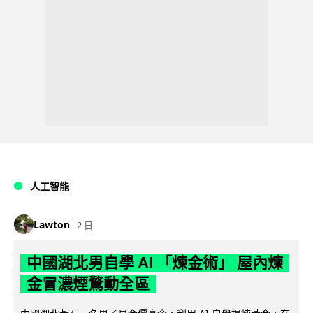
人工智能
Lawton
2 日
中國湖北男自學 AI 「煉金術」 屋內煉
金冒濃煙驚動全區