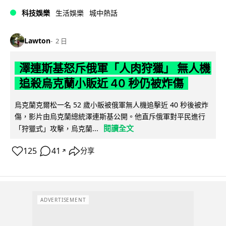
科技娛樂
生活娛樂
城中熱話
Lawton
2 日
澤連斯基怒斥俄軍「人肉狩獵」 無人機
追殺烏克蘭小販近 40 秒仍被炸傷
烏克蘭克爾松一名 52 歲小販被俄軍無人機追擊近 40 秒後被炸
傷，影片由烏克蘭總統澤連斯基公開。他直斥俄軍對平民進行
閱讀全文
「狩獵式」攻擊，烏克蘭...
125
41
分享
↗
ADVERTISEMENT