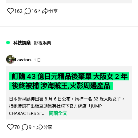
162
16
分享
↗
科技娛樂
影視娛樂
Lawton
1 日
訂購 43 億日元精品後棄單 大阪女 2 年
後終被捕 涉海賊王,火影周邊產品
日本警視廳神田署 8 月 6 日公布，拘捕一名 32 歲大阪女子，
指她涉嫌在出版巨頭集英社旗下官方網店「JUMP
閱讀全文
CHARACTERS ST...
70
9
分享
↗