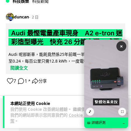
科技娛樂
科技新聞
duncan
2 日
Audi 最慳電量產車現身 A2 e-tron 迷
彩造型曝光 快充 26 分鐘充滿 8 成電
×
Audi 呢部新車，能耗竟然係25年前嘅一半。 A2 e-tron 風阻低
至0.24，每百公里只需12.8 kWh，一度電行到7.8公里。6...
閱讀全文
7
1
分享
↗
本網站正使用 Cookie
我們使用 Cookie 改善網站體驗。 繼續使用
ADVERTISEMENT
🎵
⛶
我們的網站即表示您同意我們的
Cookie 政
策
。
📖 詳細評測
→