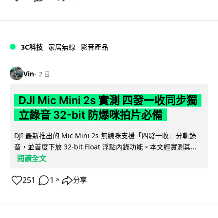
3C科技
家居無線
影音產品
Vin
2 日
DJI Mic Mini 2s 實測 四發一收同步獨
立錄音 32-bit 防爆咪拍片必備
DJI 最新推出的 Mic Mini 2s 無線咪支援「四發一收」分軌錄
音，並首度下放 32-bit Float 浮點內錄功能。本文經實測其...
閱讀全文
251
1
分享
↗