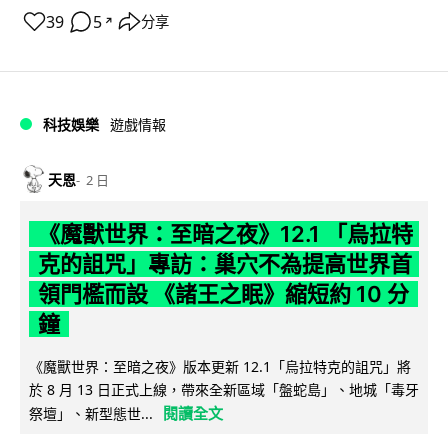
39
5
分享
↗
科技娛樂
遊戲情報
天恩
2 日
《魔獸世界：至暗之夜》12.1 「烏拉特
克的詛咒」專訪：巢穴不為提高世界首
領門檻而設 《諸王之眠》縮短約 10 分
鐘
《魔獸世界：至暗之夜》版本更新 12.1「烏拉特克的詛咒」將
於 8 月 13 日正式上線，帶來全新區域「盤蛇島」、地城「毒牙
閱讀全文
祭壇」、新型態世...