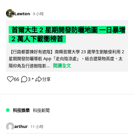
Lawton
9 小時
首爾大生 2 星期開發防曬地圖 一日暴增
2 萬人下載衝榜首
【行路都要揀好有遮陰】南韓首爾大學 23 歲學生劉敏俊利用 2
星期開發防曬導航 App「走向陰涼處」，結合建築物高度、太
閱讀全文
陽仰角及行道樹陰影...
66
3
分享
↗
科技娛樂
科技新聞
arthur
11 小時