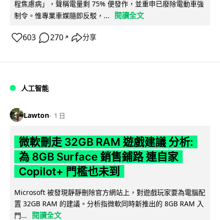
程焦慮病」，聲稱電量剩 75% 便發作，並重申已廢除電動車強
閱讀全文
制令。惟專業車媒隨即反駁，...
603
270
分享
↗
人工智能
Lawton
1 日
微軟刪走 32GB RAM 遊戲建議 分析:
為 8GB Surface 銷售鋪路 連自家
Copilot+ 門檻也未到
Microsoft 被發現靜靜刪除官方網站上，對遊戲玩家要為電腦配
置 32GB RAM 的建議。分析指微軟同時新推出的 8GB RAM 入
閱讀全文
門...