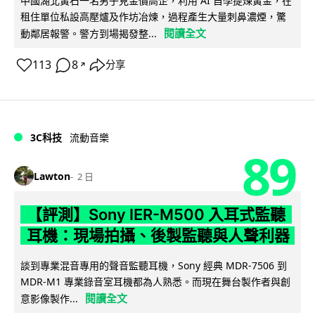
中國湖北黃石一名男子見金價高企，利用 AI 自學提煉黃金，在
租住單位私設高壓爐及作坊冶煉，過程產生大量刺鼻濃煙，驚
閱讀全文
動鄰居報警。警方到場揭發整...
113
8
分享
↗
3C科技
流動音樂
89
Lawton
2 日
【評測】Sony IER-M500 入耳式監聽
耳機：現場拍攝、後製監聽與人聲利器
談到專業混音專用的聲音監聽耳機，Sony 經典 MDR-7506 到
MDR-M1 專業錄音室耳機都為人熟悉。而現在舞台製作者與創
閱讀全文
意影像製作...