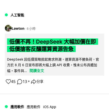
人工智能
Lawton
6 小時
低價不再！DeepSeek 大幅加價在即
低價搶客反釀運算資源告急
DeepSeek 因低價策略掀起需求熱潮，運算資源不勝負荷，官
方於 8 月 6 日宣布即將大幅上調 API 收費，惟未公布具體加
閱讀全文
幅。事件與...
45
13
分享
↗
iOS App
應用軟件
應用軟件