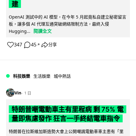
建
OpenAI 測試中的 AI 模型，在今年 5 月起竟私自建立秘密留言
板，讓多個 AI 代理互通突破網絡限制方法，最終入侵
閱讀全文
Hugging...
347
45
分享
↗
科技娛樂
生活娛樂
城中熱話
Vin
1 日
特朗普嘲電動車主有里程病 剩 75% 電
量即焦慮發作 狂言一手終結電車指令
特朗普在拉斯維加斯造勢大會上公開嘲諷電動車車主患有「里