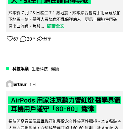
人、逃生門 網民讚值得尊敬
熊本縣 7 月 28 日發生 7.1 級地震，熊本綜合醫院手術室鏡頭拍
下地震一刻，醫護人員臨危不亂保護病人，更馬上開逃生門確
閱讀全文
保出口流通。片段...
67
20
分享
↗
科技娛樂
生活科技
健康
arthur
1 日
AirPods 用家注意聽力響紅燈 醫學界籲
耳機用戶謹守「60-60」鐵律
長時間高音量佩戴耳機可能導致永久性噪音性聽損。本文盤點 4
大聽力受損警號，介紹科學護耳的「60-60 原則」及 Apple 內