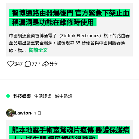
智博通路由器爆後門 官方緊急下架止血
稱漏洞是功能在維修時使用
中國網通廠商智博通電子（Zbtlink Electronics）旗下的路由器
產品爆出嚴重安全漏洞，被發現每 35 秒便會與中國伺服器連
閱讀全文
線，旗...
347
77
分享
↗
科技娛樂
生活娛樂
城中熱話
Lawton
1 日
熊本地震手術室驚魂片瘋傳 醫護保護病