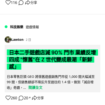
116
分享
科技娛樂
遊戲情報
Lawton
2 日
日本二手遊戲店減 90% 門市 業績反增
四成 "懷舊"在 Z 世代變成最潮「新鮮
感」
日本零售巨頭 GEO 將懷舊遊戲銷售門市從 1,000 間大幅減至
99 間，但銷售額卻不降反升至過往的 1.4 倍。做到「減店增
閱讀全文
收」奇蹟，...
260
20
分享
↗