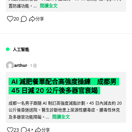
閱讀全文
置防護功能，...
20
分享
人工智能
arthur
1 日
AI 減肥餐單配合高強度操練 成都男
45 日減 20 公斤後多器官衰竭
成都一名男子跟隨 AI 制訂高強度減脂計劃，45 日內減去約 20
公斤後昏迷送院。醫生診斷他患上尿源性膿毒症、膿毒性休克
閱讀全文
及多器官功能障礙。...
23
4
分享
↗