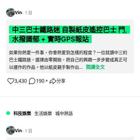
Vin
1 日
中三巴士鐵路迷 自製紙皮遙控巴士 門,
水撥識郁 + 實時GPS報站
如果你熱愛一件事，你會熱愛到怎樣的程度？一位就讀中三的
巴士鐵路迷，選擇由零開始，把自己的興趣一步步變成真正可
閱讀全文
以運作的作品。他以紙皮親手製作出...
3,430
190
分享
↗
科技娛樂
生活娛樂
城中熱話
Vin
1 日