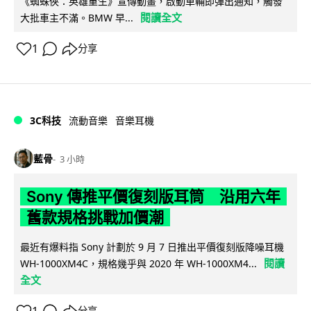
《蜘蛛俠：英雄重生》宣傳動畫，啟動車輛即彈出通知，觸發
閱讀全文
大批車主不滿。BMW 早...
1
分享
3C科技
流動音樂
音樂耳機
藍骨
3 小時
Sony 傳推平價復刻版耳筒 沿用六年
舊款規格挑戰加價潮
最近有爆料指 Sony 計劃於 9 月 7 日推出平價復刻版降噪耳機
閱讀
WH-1000XM4C，規格幾乎與 2020 年 WH-1000XM4...
全文