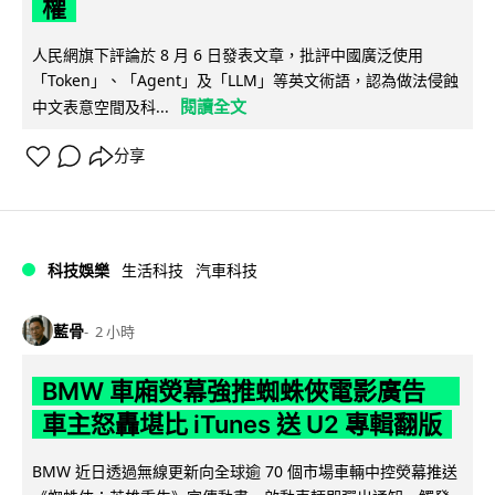
權
人民網旗下評論於 8 月 6 日發表文章，批評中國廣泛使用
「Token」、「Agent」及「LLM」等英文術語，認為做法侵蝕
閱讀全文
中文表意空間及科...
分享
科技娛樂
生活科技
汽車科技
藍骨
2 小時
BMW 車廂熒幕強推蜘蛛俠電影廣告
車主怒轟堪比 iTunes 送 U2 專輯翻版
BMW 近日透過無線更新向全球逾 70 個市場車輛中控熒幕推送