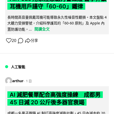
耳機用戶謹守「60-60」鐵律
長時間高音量佩戴耳機可能導致永久性噪音性聽損。本文盤點 4
大聽力受損警號，介紹科學護耳的「60-60 原則」及 Apple 內
閱讀全文
置防護功能，...
20
分享
人工智能
arthur
1 日
AI 減肥餐單配合高強度操練 成都男
45 日減 20 公斤後多器官衰竭
成都一名男子跟隨 AI 制訂高強度減脂計劃，45 日內減去約 20