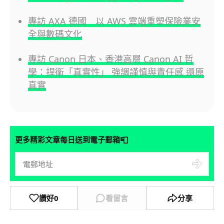
專訪 AXA 德國 以 AWS 雲端重塑保險業安
全與數碼文化
專訪 Canon 日本、香港高層 Canon AI 哲
學：捍衛「真實性」 強調謹慎與責任感 還原
真實
📮
更多精彩文章每日送到電子郵箱
讚好
0
看留言
分享