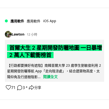
iOS App
應用軟件
應用軟件
Lawton
12 小時
首爾大生 2 星期開發防曬地圖 一日暴增
2 萬人下載衝榜首
【行路都要揀好有遮陰】南韓首爾大學 23 歲學生劉敏俊利用 2
星期開發防曬導航 App「走向陰涼處」，結合建築物高度、太
閱讀全文
陽仰角及行道樹陰影...
71
3
分享
↗