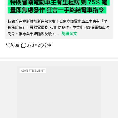
特朗普嘲電動車主有里程病 剩 75% 電
量即焦慮發作 狂言一手終結電車指令
特朗普在拉斯維加斯造勢大會上公開嘲諷電動車車主患有「里
程焦慮病」，聲稱電量剩 75% 便發作，並重申已廢除電動車強
閱讀全文
制令。惟專業車媒隨即反駁，...
608
270
分享
↗
ADVERTISEMENT