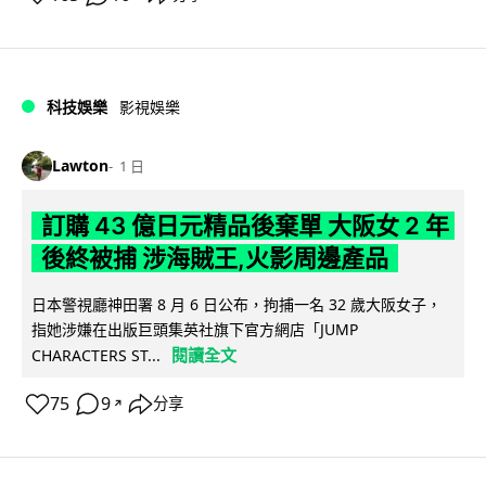
科技娛樂
影視娛樂
Lawton
1 日
訂購 43 億日元精品後棄單 大阪女 2 年
後終被捕 涉海賊王,火影周邊產品
日本警視廳神田署 8 月 6 日公布，拘捕一名 32 歲大阪女子，
指她涉嫌在出版巨頭集英社旗下官方網店「JUMP
閱讀全文
CHARACTERS ST...
75
9
分享
↗