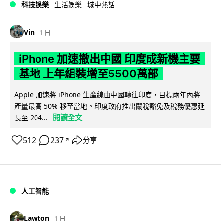
科技娛樂
生活娛樂
城中熱話
Vin
1 日
iPhone 加速撤出中國 印度成新機主要
基地 上年組裝增至5500萬部
Apple 加速將 iPhone 生產線由中國轉往印度，目標兩年內將
產量最高 50% 移至當地。印度政府推出關稅豁免及稅務優惠延
閱讀全文
長至 204...
512
237
分享
↗
人工智能
Lawton
1 日