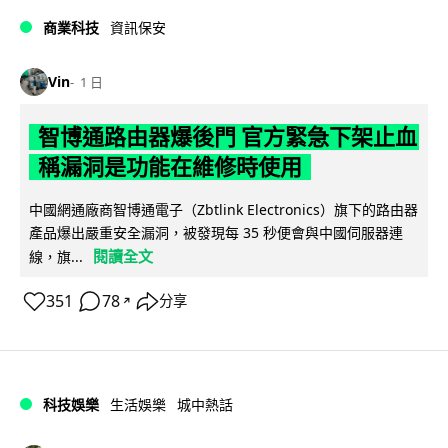
商業科技
資訊保安
Vin
1 日
智博通路由器爆後門 官方緊急下架止血
稱漏洞是功能在維修時使用
中國網通廠商智博通電子（Zbtlink Electronics）旗下的路由器
產品爆出嚴重安全漏洞，被發現每 35 秒便會與中國伺服器連
閱讀全文
線，旗...
351
78
分享
↗
科技娛樂
生活娛樂
城中熱話