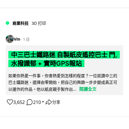
商業科技
3D 打印
Vin
1 日
中三巴士鐵路迷 自製紙皮遙控巴士 門,
水撥識郁 + 實時GPS報站
如果你熱愛一件事，你會熱愛到怎樣的程度？一位就讀中三的
巴士鐵路迷，選擇由零開始，把自己的興趣一步步變成真正可
閱讀全文
以運作的作品。他以紙皮親手製作出...
3,652
210
分享
↗