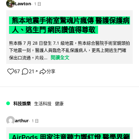
Lawton
1 日
熊本地震手術室驚魂片瘋傳 醫護保護病
人、逃生門 網民讚值得尊敬
熊本縣 7 月 28 日發生 7.1 級地震，熊本綜合醫院手術室鏡頭拍
下地震一刻，醫護人員臨危不亂保護病人，更馬上開逃生門確
閱讀全文
保出口流通。片段...
67
21
分享
↗
科技娛樂
生活科技
健康
arthur
1 日
AirPods 用家注意聽力響紅燈 醫學界籲