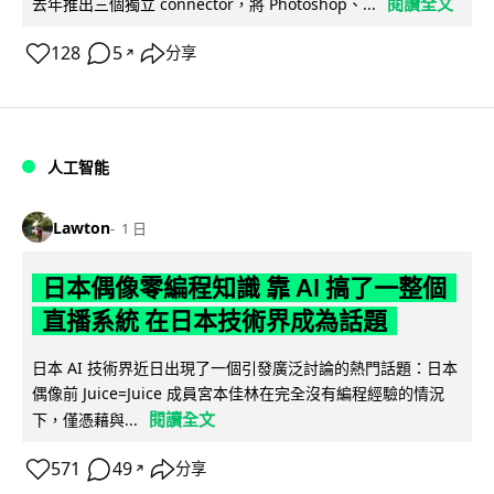
閱讀全文
去年推出三個獨立 connector，將 Photoshop、...
128
5
分享
↗
人工智能
Lawton
1 日
日本偶像零編程知識 靠 AI 搞了一整個
直播系統 在日本技術界成為話題
日本 AI 技術界近日出現了一個引發廣泛討論的熱門話題：日本
偶像前 Juice=Juice 成員宮本佳林在完全沒有編程經驗的情況
閱讀全文
下，僅憑藉與...
571
49
分享
↗