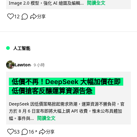
閱讀全文
Image 2.0 模型，強化 AI 繪圖及編輯...
12
分享
人工智能
Lawton
9 小時
低價不再！DeepSeek 大幅加價在即
低價搶客反釀運算資源告急
DeepSeek 因低價策略掀起需求熱潮，運算資源不勝負荷，官
方於 8 月 6 日宣布即將大幅上調 API 收費，惟未公布具體加
閱讀全文
幅。事件與...
53
16
分享
↗