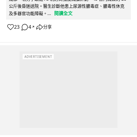
公斤後昏迷送院。醫生診斷他患上尿源性膿毒症、膿毒性休克
閱讀全文
及多器官功能障礙。...
23
4
分享
↗
ADVERTISEMENT