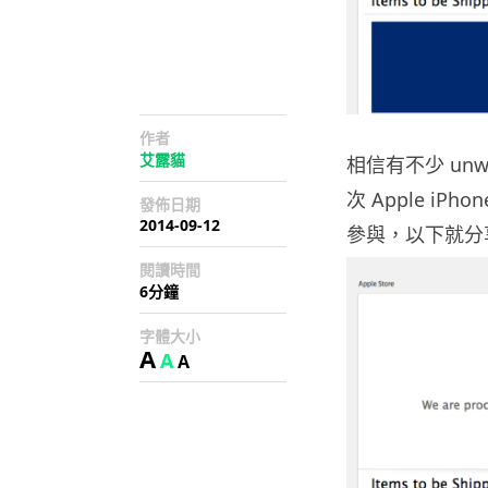
作者
艾露貓
相信有不少 unw
次 Apple iPh
發佈日期
2014-09-12
參與，以下就分
閱讀時間
6分鐘
字體大小
A
A
A