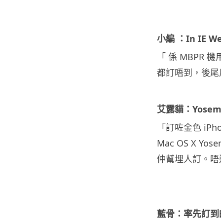
小編 ：In IE We
「 係 MBPR 機用
都訂唔到，後尾用 
艾露貓：Yosemi
「訂咗金色 iP
Mac OS X Yos
仲幫埋人訂。唔通 A
藍骨：率先訂到