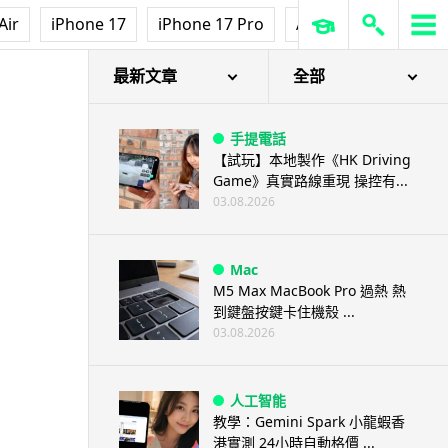
Air
iPhone 17
iPhone 17 Pro
AirPods Pro 3
Ap
最新文章
全部
手提電話
【試玩】本地製作《HK Driving
Game》真實路線重現 操控有...
03.08.2026
Mac
M5 Max MacBook Pro 過熱 熱
到鍵盤按鍵卡住機殼 ...
03.08.2026
人工智能
教學：Gemini Spark 小龍蝦香
港實測 24小時自動格價 ...