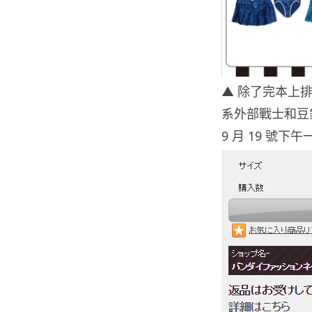
▲ 除了完本上排
系外部戰士和豆釘兔
9 月 19 號下