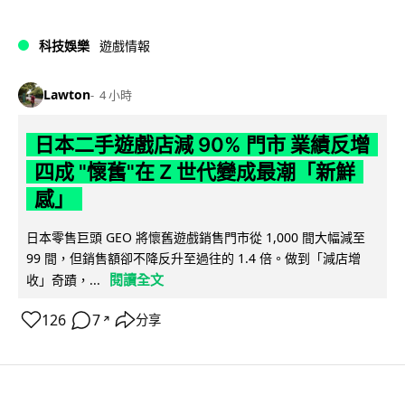
科技娛樂
遊戲情報
Lawton
4 小時
日本二手遊戲店減 90% 門市 業績反增
四成 "懷舊"在 Z 世代變成最潮「新鮮
感」
日本零售巨頭 GEO 將懷舊遊戲銷售門市從 1,000 間大幅減至
99 間，但銷售額卻不降反升至過往的 1.4 倍。做到「減店增
閱讀全文
收」奇蹟，...
126
7
分享
↗