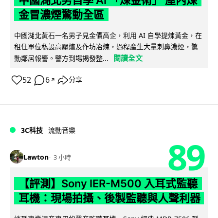
中國湖北男自學 AI 「煉金術」 屋內煉
金冒濃煙驚動全區
中國湖北黃石一名男子見金價高企，利用 AI 自學提煉黃金，在
租住單位私設高壓爐及作坊冶煉，過程產生大量刺鼻濃煙，驚
閱讀全文
動鄰居報警。警方到場揭發整...
52
6
分享
↗
3C科技
流動音樂
89
Lawton
3 小時
【評測】Sony IER-M500 入耳式監聽
耳機：現場拍攝、後製監聽與人聲利器