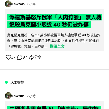
Lawton
2 小時
澤連斯基怒斥俄軍「人肉狩獵」 無人機
追殺烏克蘭小販近 40 秒仍被炸傷
烏克蘭克爾松一名 52 歲小販被俄軍無人機追擊近 40 秒後被炸
傷，影片由烏克蘭總統澤連斯基公開。他直斥俄軍對平民進行
閱讀全文
「狩獵式」攻擊，烏克蘭...
37
9
分享
↗
人工智能
Lawton
2 小時