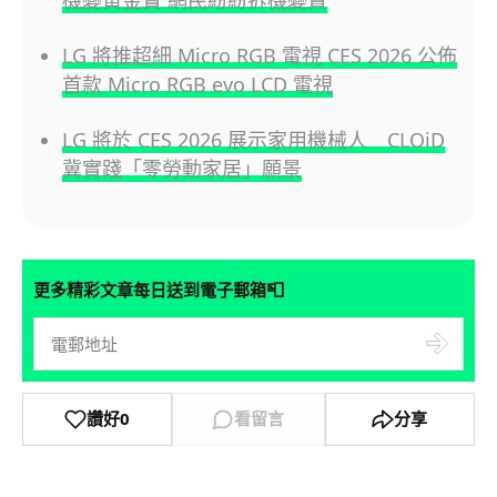
LG 將推超細 Micro RGB 電視 CES 2026 公佈
首款 Micro RGB evo LCD 電視
LG 將於 CES 2026 展示家用機械人 CLOiD
冀實踐「零勞動家居」願景
📮
更多精彩文章每日送到電子郵箱
讚好
0
看留言
分享