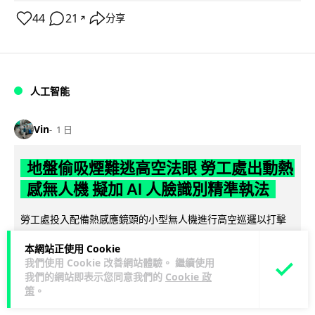
44
21
分享
↗
人工智能
Vin
1 日
地盤偷吸煙難逃高空法眼 勞工處出動熱
感無人機 擬加 AI 人臉識別精準執法
勞工處投入配備熱感應鏡頭的小型無人機進行高空巡邏以打擊
地盤違例吸煙，並正研究於未來一年內引入 AI 人臉識別與行為
本網站正使用 Cookie
閱讀全文
分析功能，結合三大技術進一...
我們使用 Cookie 改善網站體驗。 繼續使用
我們的網站即表示您同意我們的
Cookie 政
246
56
分享
↗
策
。