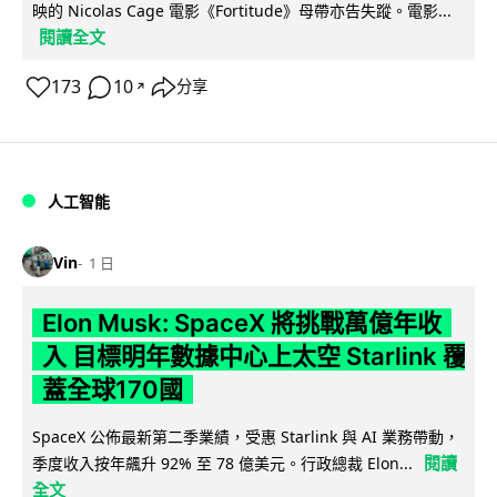
映的 Nicolas Cage 電影《Fortitude》母帶亦告失蹤。電影...
閱讀全文
173
10
分享
↗
人工智能
Vin
1 日
Elon Musk: SpaceX 將挑戰萬億年收
入 目標明年數據中心上太空 Starlink 覆
蓋全球170國
SpaceX 公佈最新第二季業績，受惠 Starlink 與 AI 業務帶動，
閱讀
季度收入按年飆升 92% 至 78 億美元。行政總裁 Elon...
全文