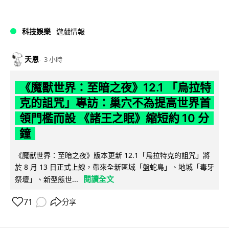
科技娛樂
遊戲情報
天恩
3 小時
《魔獸世界：至暗之夜》12.1 「烏拉特
克的詛咒」專訪：巢穴不為提高世界首
領門檻而設 《諸王之眠》縮短約 10 分
鐘
《魔獸世界：至暗之夜》版本更新 12.1「烏拉特克的詛咒」將
於 8 月 13 日正式上線，帶來全新區域「盤蛇島」、地城「毒牙
閱讀全文
祭壇」、新型態世...
71
分享