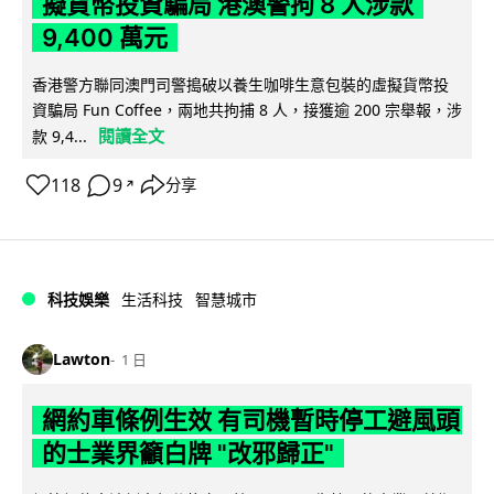
擬貨幣投資騙局 港澳警拘 8 人涉款
9,400 萬元
香港警方聯同澳門司警搗破以養生咖啡生意包裝的虛擬貨幣投
資騙局 Fun Coffee，兩地共拘捕 8 人，接獲逾 200 宗舉報，涉
閱讀全文
款 9,4...
118
9
分享
↗
科技娛樂
生活科技
智慧城市
Lawton
1 日
網約車條例生效 有司機暫時停工避風頭
的士業界籲白牌 "改邪歸正"