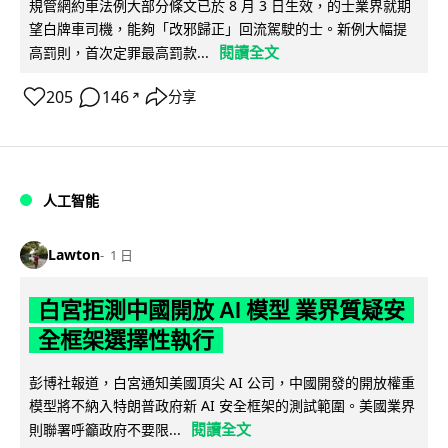
規管網約車法例大部分條文已於 8 月 3 日生效，的士業界就期
望白牌車司機，能夠「改邪歸正」回流駕駛的士。新例大幅提
閱讀全文
高罰則，首次定罪最高罰款...
205
146
分享
↗
人工智能
Lawton
1 日
白宮拒測中國開放 AI 模型 業界質疑安
全框架選擇性執行
彭博社報道，白宮通知美國頂尖 AI 公司，中國開發的開放權重
模型將不納入特朗普政府新 AI 安全框架的測試範圍。美國業界
閱讀全文
則聯署呼籲政府不要限...