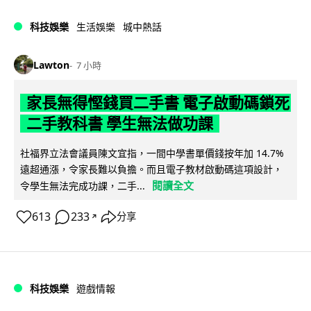
科技娛樂
生活娛樂
城中熱話
Lawton
7 小時
家長無得慳錢買二手書 電子啟動碼鎖死
二手教科書 學生無法做功課
社福界立法會議員陳文宜指，一間中學書單價錢按年加 14.7%
遠超通漲，令家長難以負擔。而且電子教材啟動碼這項設計，
閱讀全文
令學生無法完成功課，二手...
613
233
分享
↗
科技娛樂
遊戲情報