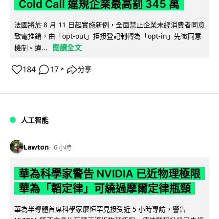
Cold Call 違規企業最高罰 345 萬
法國將於 8 月 11 日起實施新例，全面禁止企業未經消費者同意
致電推銷，由「opt-out」拒接登記制轉為「opt-in」先徵同意
閱讀全文
機制。違...
184
17
分享
↗
人工智能
Lawton
6 小時
華為科學家警告 NVIDIA 已近物理極限
華為「韜定律」可繞過摩爾定律瓶頸
華為半導體首席科學家廖恒罕見接受近 5 小時專訪，警告