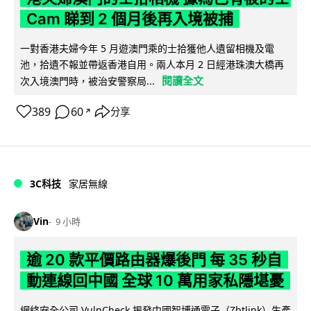
Cam 睇到 2 個月後再入境被捕
一對香港夫婦今年 5 月遊澳門乘的士拾獲他人遺留相機及電
池，拾遺不報並帶返香港自用。兩人本月 2 日經港珠澳大橋再
閱讀全文
次入境澳門時，被治安警察局...
389
60
分享
↗
3C科技
家居無線
Vin
9 小時
逾 20 款平價路由器爆後門 每 35 秒自
動連線回中國 全球 10 萬用家私隱堪憂
網絡安全公司 VulnCheck 揭發中國智博通電子（Zbtlink）生產