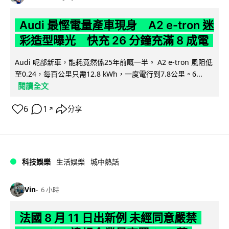
Audi 最慳電量產車現身 A2 e-tron 迷
彩造型曝光 快充 26 分鐘充滿 8 成電
Audi 呢部新車，能耗竟然係25年前嘅一半。 A2 e-tron 風阻低
至0.24，每百公里只需12.8 kWh，一度電行到7.8公里。6...
閱讀全文
6
1
分享
↗
科技娛樂
生活娛樂
城中熱話
Vin
6 小時
法國 8 月 11 日出新例 未經同意嚴禁