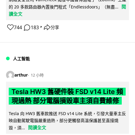
閱
的 20 多款路由器內置後門程式「Endlessdoors」（無盡...
讀全文
744
183
分享
↗
人工智能
arthur
12 小時
Tesla HW3 舊硬件裝 FSD v14 Lite 頻
現過熱 部分電腦損毀車主須自費維修
Tesla 向 HW3 舊車款推送 FSD v14 Lite 系統，引發大量車主反
映自動駕駛電腦嚴重過熱，部分更觸發高溫保護甚至直接燒
閱讀全文
毀，須...