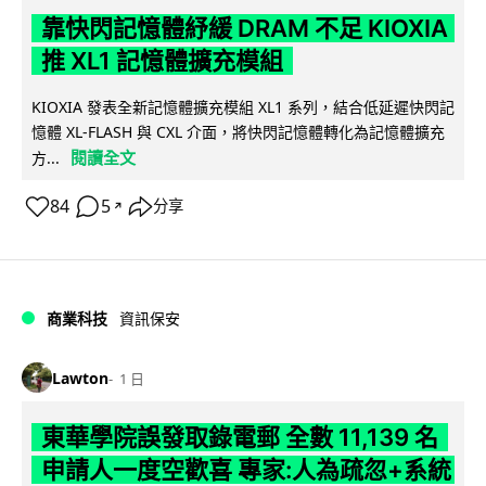
靠快閃記憶體紓緩 DRAM 不足 KIOXIA
推 XL1 記憶體擴充模組
KIOXIA 發表全新記憶體擴充模組 XL1 系列，結合低延遲快閃記
憶體 XL-FLASH 與 CXL 介面，將快閃記憶體轉化為記憶體擴充
閱讀全文
方...
84
5
分享
↗
商業科技
資訊保安
Lawton
1 日
東華學院誤發取錄電郵 全數 11,139 名
申請人一度空歡喜 專家:人為疏忽+系統