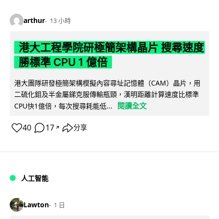
arthur
13 小時
港大工程學院研極簡架構晶片 搜尋速度
勝標準 CPU 1 億倍
港大團隊研發極簡架構模擬內容尋址記憶體（CAM）晶片，用
二硫化鉬及半金屬銻克服傳輸瓶頸，漢明距離計算速度比標準
閱讀全文
CPU快1億倍，每次搜尋耗能低...
40
17
分享
↗
人工智能
Lawton
1 日