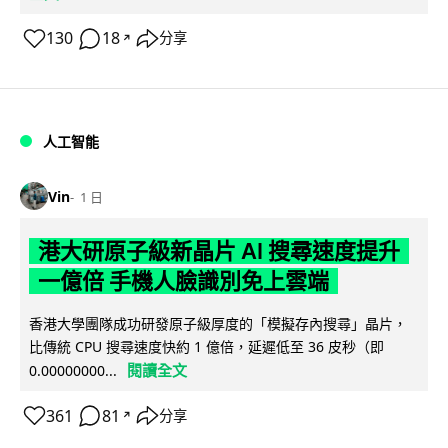
130
18
分享
↗
人工智能
Vin
1 日
港大研原子級新晶片 AI 搜尋速度提升
一億倍 手機人臉識別免上雲端
香港大學團隊成功研發原子級厚度的「模擬存內搜尋」晶片，
比傳統 CPU 搜尋速度快約 1 億倍，延遲低至 36 皮秒（即
閱讀全文
0.00000000...
361
81
分享
↗