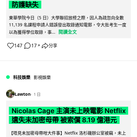
防護缺失
東華學院今日（5 日）大學聯招放榜之際，因人為疏忽向全數
11,139 名課程申請人錯誤發出取錄通知電郵，令大批考生一度
閱讀全文
以為獲得學位取錄，事...
147
17
分享
↗
科技娛樂
影視娛樂
Lawton
1 日
Nicolas Cage 主演未上映電影 Netflix
遺失未加密母帶 被索償 8.19 億港元
【唔見未加密母帶咁大件事】Netflix 洛杉磯辦公室被竊，未上