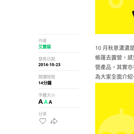
作者
艾露貓
10 月秋意濃濃
帳篷去露營，感
發佈日期
2014-10-23
營產品，其實亦
為大家全面介紹
閱讀時間
14分鐘
字體大小
A
A
A
分享