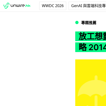
WWDC 2026
GenAI 與雲端科技
放工想露營？秋爽露
專題推薦
放工想
略 201