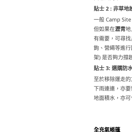
貼士 2 : 非
一般 Camp 
但如果在
瀝青
地
有需要，可尋找
鉤、營繩等進行
架) 是否夠力
貼士 3: 選購
至於移除運走的
下雨連連，亦要
地面積水，亦可
全充氣帳篷