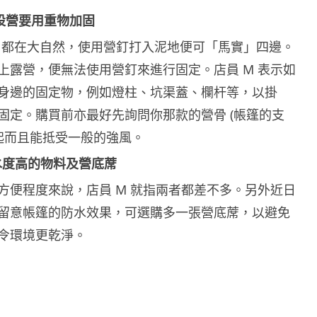
草地設營要用重物加固
Site 都在大自然，使用營釘打入泥地便可「馬實」四邊。
上露營，便無法使用營釘來進行固定。店員 M 表示如
身邊的固定物，例如燈柱、坑渠蓋、欄杆等，以掛
固定。購買前亦最好先詢問你那款的營骨 (帳篷的支
撐起而且能抵受一般的強風。
防水度高的物料及營底蓆
方便程度來說，店員 M 就指兩者都差不多。另外近日
留意帳篷的防水效果，可選購多一張營底蓆，以避免
令環境更乾淨。