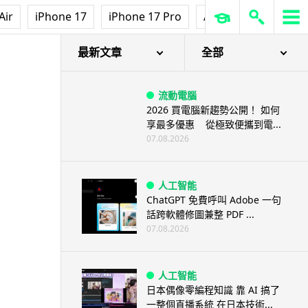
Air
iPhone 17
iPhone 17 Pro
AirPods Pro 3
Ap
最新文章
全部
流動電腦
2026 買電腦新趨勢公開！ 如何
享最多優惠 從極致便攜到電...
07.08.2026
人工智能
ChatGPT 免費呼叫 Adobe 一句
話跨軟體修圖兼整 PDF ...
07.08.2026
人工智能
日本偶像零編程知識 靠 AI 搞了
一整個直播系統 在日本技術...