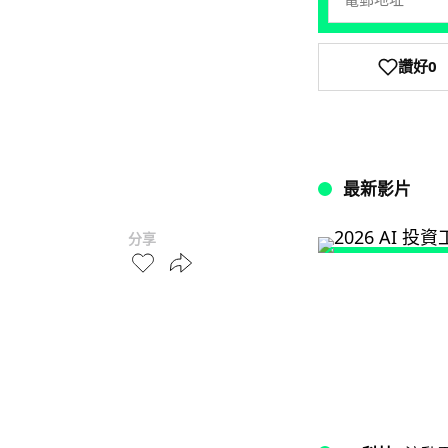
讚好
0
最新影片
分享