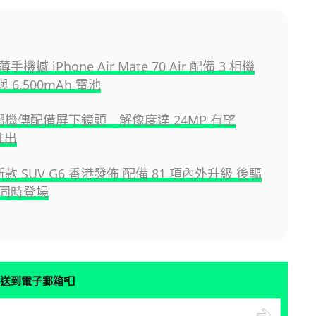
機撼 iPhone Air Mate 70 Air 配備 3 相機
 6,500mAh 電池
e 摺機傳配備屏下鏡頭 解像度達 24MP 有望
推出
 新款 SUV G6 香港發佈 配備 81 項內外升級 後驅
同時登場
📮
送到電子郵箱