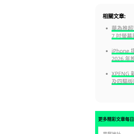
相關文章:
華為推超薄手
7 吋螢幕與
iPhon
2026 年
XPENG
及四驅版
更多精彩文章每日