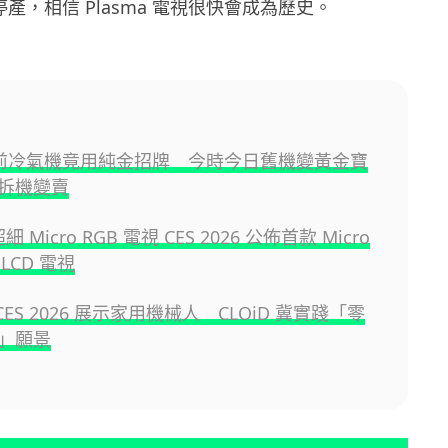
停產，相信 Plasma 電視很快會成為歷史。
0年前冷氣機竟用純金招牌 今時今日舊機變黃金寶
拆機變賣
細 Micro RGB 電視 CES 2026 公佈首款 Micro
 LCD 電視
 CES 2026 展示家用機械人 CLOiD 冀實踐「零
」願景