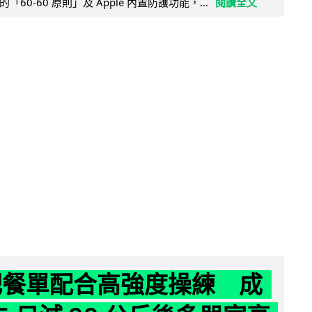
60-60 原則」及 Apple 內置防護功能，...
閱讀全文
減肥餐單配合高強度操練 成