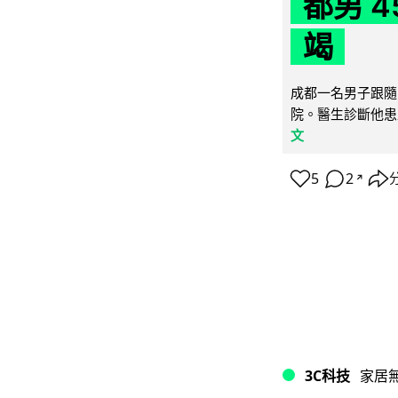
都男 4
竭
成都一名男子跟隨 
院。醫生診斷他患
文
5
2
↗
3C科技
家居