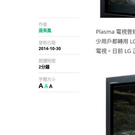
作者
唐美鳳
Plasma 電
少用戶都轉用 LC
發佈日期
2014-10-30
電視。日前 LG
閱讀時間
2分鐘
字體大小
A
A
A