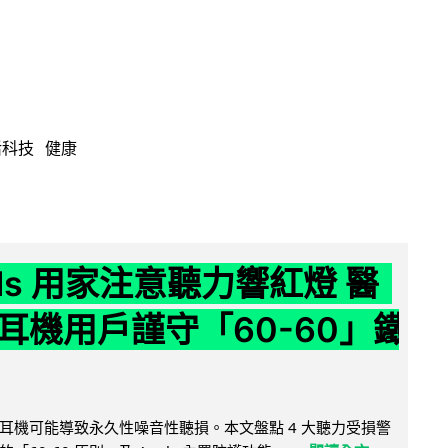
活科技
健康
ods 用家注意聽力響紅燈 醫
耳機用戶謹守「60-60」鐵
耳機可能導致永久性噪音性聽損。本文盤點 4 大聽力受損警