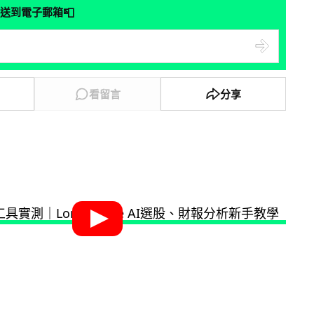
📮
送到電子郵箱
看留言
分享