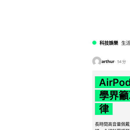
科技娛樂
生
arthur
54 分
AirP
學界籲
律
長時間高音量佩戴