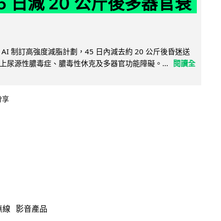
5 日減 20 公斤後多器官衰
AI 制訂高強度減脂計劃，45 日內減去約 20 公斤後昏迷送
上尿源性膿毒症、膿毒性休克及多器官功能障礙。...
閱讀全
分享
無線
影音產品