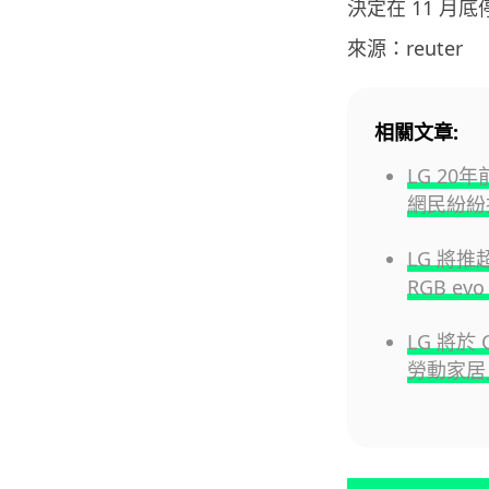
決定在 11 月底
來源：reuter
相關文章:
LG 2
網民紛紛
LG 將推超
RGB evo
LG 將於
勞動家居