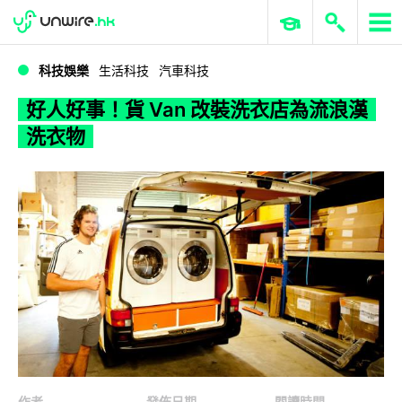
WWDC 2026
GenAI 與雲端科技專區
ERP 與商業 AI
好人好事！貨 Van 改裝洗衣店為流浪漢洗衣物
科技娛樂
生活科技
汽車科技
好人好事！貨 Van 改裝洗衣店為流浪漢
洗衣物
作者
發佈日期
閱讀時間