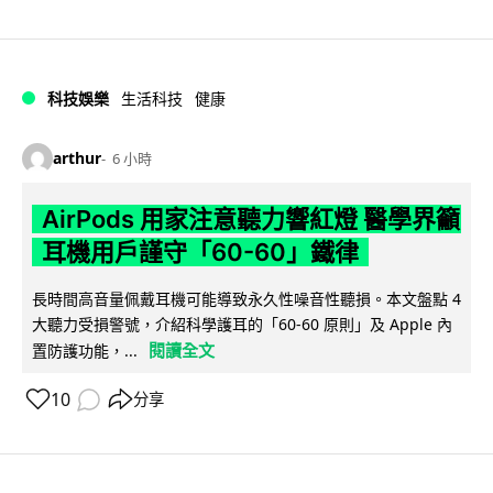
科技娛樂
生活科技
健康
arthur
6 小時
AirPods 用家注意聽力響紅燈 醫學界籲
耳機用戶謹守「60-60」鐵律
長時間高音量佩戴耳機可能導致永久性噪音性聽損。本文盤點 4
大聽力受損警號，介紹科學護耳的「60-60 原則」及 Apple 內
閱讀全文
置防護功能，...
10
分享