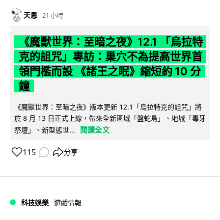
天恩
21 小時
《魔獸世界：至暗之夜》12.1 「烏拉特
克的詛咒」專訪：巢穴不為提高世界首
領門檻而設 《諸王之眠》縮短約 10 分
鐘
《魔獸世界：至暗之夜》版本更新 12.1「烏拉特克的詛咒」將
於 8 月 13 日正式上線，帶來全新區域「盤蛇島」、地城「毒牙
閱讀全文
祭壇」、新型態世...
115
分享
科技娛樂
遊戲情報