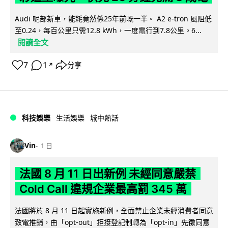
Audi 呢部新車，能耗竟然係25年前嘅一半。 A2 e-tron 風阻低
至0.24，每百公里只需12.8 kWh，一度電行到7.8公里。6...
閱讀全文
7
1
分享
↗
科技娛樂
生活娛樂
城中熱話
Vin
1 日
法國 8 月 11 日出新例 未經同意嚴禁
Cold Call 違規企業最高罰 345 萬
法國將於 8 月 11 日起實施新例，全面禁止企業未經消費者同意
致電推銷，由「opt-out」拒接登記制轉為「opt-in」先徵同意