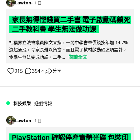
Lawton
1 日
家長無得慳錢買二手書 電子啟動碼鎖死
二手教科書 學生無法做功課
社福界立法會議員陳文宜指，一間中學書單價錢按年加 14.7%
遠超通漲，令家長難以負擔。而且電子教材啟動碼這項設計，
閱讀全文
令學生無法完成功課，二手...
915
354
分享
↗
科技娛樂
遊戲情報
Lawton
1 日
PlayStation 確認停產實體光碟 包裝印