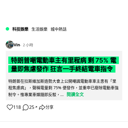
科技娛樂
生活娛樂
城中熱話
Vin
2 小時
特朗普嘲電動車主有里程病 剩 75% 電
量即焦慮發作 狂言一手終結電車指令
特朗普在拉斯維加斯造勢大會上公開嘲諷電動車車主患有「里
程焦慮病」，聲稱電量剩 75% 便發作，並重申已廢除電動車強
閱讀全文
制令。惟專業車媒隨即反駁，...
118
25
分享
↗