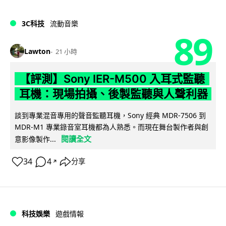
3C科技
流動音樂
89
Lawton
21 小時
【評測】Sony IER-M500 入耳式監聽
耳機：現場拍攝、後製監聽與人聲利器
談到專業混音專用的聲音監聽耳機，Sony 經典 MDR-7506 到
MDR-M1 專業錄音室耳機都為人熟悉。而現在舞台製作者與創
閱讀全文
意影像製作...
34
4
分享
↗
科技娛樂
遊戲情報