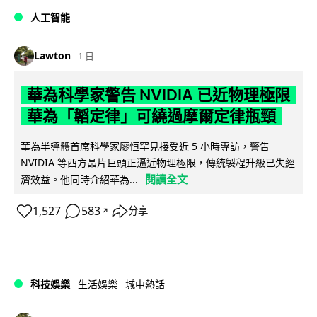
人工智能
Lawton
1 日
華為科學家警告 NVIDIA 已近物理極限
華為「韜定律」可繞過摩爾定律瓶頸
華為半導體首席科學家廖恒罕見接受近 5 小時專訪，警告
NVIDIA 等西方晶片巨頭正逼近物理極限，傳統製程升級已失經
閱讀全文
濟效益。他同時介紹華為...
1,527
583
分享
↗
科技娛樂
生活娛樂
城中熱話