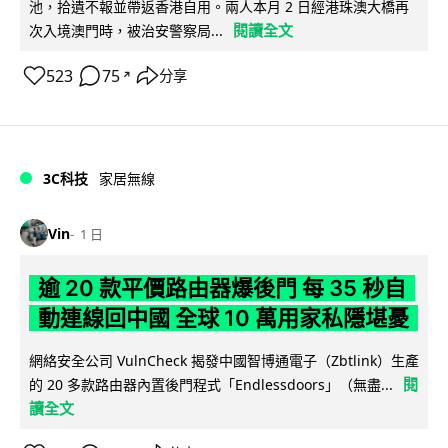
池，拾遺不報並帶返香港自用。兩人本月 2 日經港珠澳大橋再
閱讀全文
次入境澳門時，被治安警察局...
523
75
分享
↗
3C科技
家居無線
Vin
1 日
逾 20 款平價路由器爆後門 每 35 秒自
動連線回中國 全球 10 萬用家私隱堪憂
網絡安全公司 VulnCheck 揭發中國智博通電子（Zbtlink）生產
閱
的 20 多款路由器內置後門程式「Endlessdoors」（無盡...
讀全文