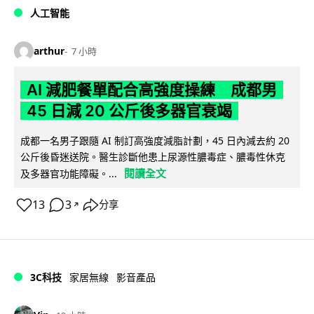
人工智能
arthur
7 小時
AI 減肥餐單配合高強度操練 成都男
45 日減 20 公斤後多器官衰竭
成都一名男子跟隨 AI 制訂高強度減脂計劃，45 日內減去約 20
公斤後昏迷送院。醫生診斷他患上尿源性膿毒症、膿毒性休克
閱讀全文
及多器官功能障礙。...
13
3
分享
↗
3C科技
家居無線
影音產品