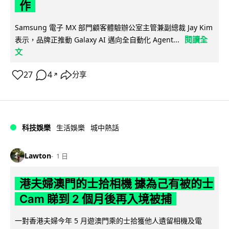
作
Samsung 電子 MX 部門顧客體驗辦公室主管兼副總裁 Jay Kim
閱讀全
表示，品牌正推動 Galaxy AI 邁向全自動化 Agent...
文
27
4
分享
↗
科技娛樂
生活娛樂
城中熱話
Lawton
1 日
港夫婦澳門的士拾相機 據為己有被的士
Cam 睇到 2 個月後再入境被捕
一對香港夫婦今年 5 月遊澳門乘的士拾獲他人遺留相機及電