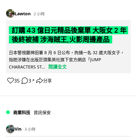
Lawton
2 小時
訂購 43 億日元精品後棄單 大阪女 2 年
後終被捕 涉海賊王,火影周邊產品
日本警視廳神田署 8 月 6 日公布，拘捕一名 32 歲大阪女子，
指她涉嫌在出版巨頭集英社旗下官方網店「JUMP
閱讀全文
CHARACTERS ST...
35
3
分享
↗
商業科技
資訊保安
Vin
3 小時