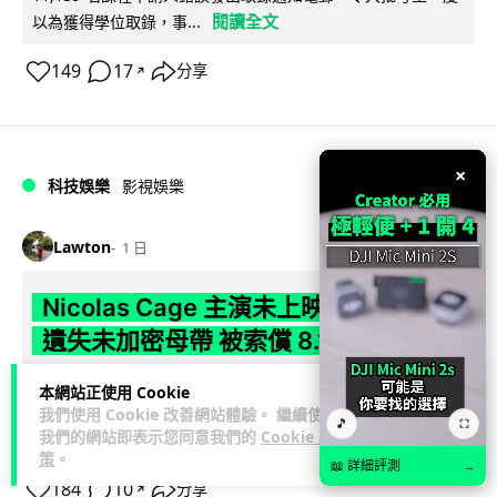
閱讀全文
以為獲得學位取錄，事...
149
17
分享
↗
×
科技娛樂
影視娛樂
Lawton
1 日
Nicolas Cage 主演未上映電影 Netflix
遺失未加密母帶 被索償 8.19 億港元
【唔見未加密母帶咁大件事】Netflix 洛杉磯辦公室被竊，未上
本網站正使用 Cookie
映的 Nicolas Cage 電影《Fortitude》母帶亦告失蹤。電影...
我們使用 Cookie 改善網站體驗。 繼續使用
🎵
⛶
我們的網站即表示您同意我們的
Cookie 政
閱讀全文
策
。
📖 詳細評測
→
184
10
分享
↗