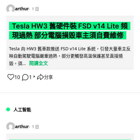
arthur
1 日
Tesla HW3 舊硬件裝 FSD v14 Lite 頻
現過熱 部分電腦損毀車主須自費維修
Tesla 向 HW3 舊車款推送 FSD v14 Lite 系統，引發大量車主反
映自動駕駛電腦嚴重過熱，部分更觸發高溫保護甚至直接燒
閱讀全文
毀，須...
10
1
分享
↗
人工智能
arthur
1 日