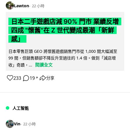
Lawton
22 小時
日本二手遊戲店減 90% 門市 業績反增
四成 "懷舊"在 Z 世代變成最潮「新鮮
感」
日本零售巨頭 GEO 將懷舊遊戲銷售門市從 1,000 間大幅減至
99 間，但銷售額卻不降反升至過往的 1.4 倍。做到「減店增
閱讀全文
收」奇蹟，...
233
19
分享
↗
人工智能
Vin
22 小時