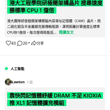
港大工程學院研極簡架構晶片 搜尋速度
勝標準 CPU 1 億倍
港大團隊研發極簡架構模擬內容尋址記憶體（CAM）晶片，用
二硫化鉬及半金屬銻克服傳輸瓶頸，漢明距離計算速度比標準
閱讀全文
CPU快1億倍，每次搜尋耗能低...
43
20
分享
↗
人工智能
Lawton
1 日
靠快閃記憶體紓緩 DRAM 不足 KIOXIA
推 XL1 記憶體擴充模組