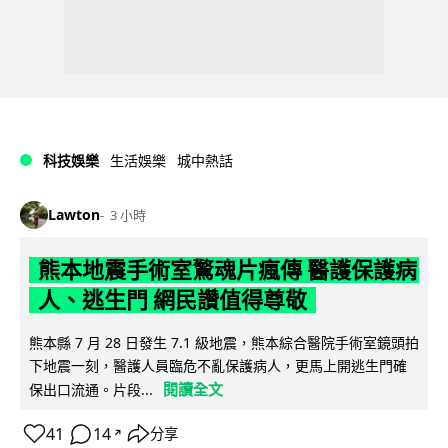
科技娛樂
生活娛樂
城中熱話
Lawton
3 小時
熊本地震手術室驚魂片瘋傳 醫護保護病
人、逃生門 網民讚值得尊敬
熊本縣 7 月 28 日發生 7.1 級地震，熊本綜合醫院手術室鏡頭拍
下地震一刻，醫護人員臨危不亂保護病人，更馬上開逃生門確
閱讀全文
保出口流通。片段...
41
14
分享
↗