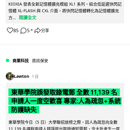
KIOXIA 發表全新記憶體擴充模組 XL1 系列，結合低延遲快閃記
憶體 XL-FLASH 與 CXL 介面，將快閃記憶體轉化為記憶體擴充
閱讀全文
方...
85
5
分享
↗
商業科技
資訊保安
Lawton
1 日
東華學院誤發取錄電郵 全數 11,139 名
申請人一度空歡喜 專家:人為疏忽+系統
防護缺失
東華學院今日（5 日）大學聯招放榜之際，因人為疏忽向全數
11,139 名課程申請人錯誤發出取錄通知電郵，令大批考生一度