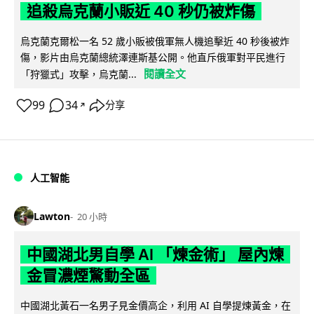
追殺烏克蘭小販近 40 秒仍被炸傷
烏克蘭克爾松一名 52 歲小販被俄軍無人機追擊近 40 秒後被炸
傷，影片由烏克蘭總統澤連斯基公開。他直斥俄軍對平民進行
閱讀全文
「狩獵式」攻擊，烏克蘭...
99
34
分享
↗
人工智能
Lawton
20 小時
中國湖北男自學 AI 「煉金術」 屋內煉
金冒濃煙驚動全區
中國湖北黃石一名男子見金價高企，利用 AI 自學提煉黃金，在