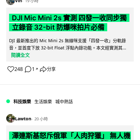
Vin
19 小時
DJI Mic Mini 2s 實測 四發一收同步獨
立錄音 32-bit 防爆咪拍片必備
DJI 最新推出的 Mic Mini 2s 無線咪支援「四發一收」分軌錄
音，並首度下放 32-bit Float 浮點內錄功能。本文經實測其...
閱讀全文
248
1
分享
↗
科技娛樂
生活娛樂
城中熱話
Lawton
20 小時
澤連斯基怒斥俄軍「人肉狩獵」 無人機