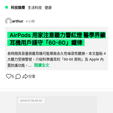
科技娛樂
生活科技
健康
arthur
4 小時
AirPods 用家注意聽力響紅燈 醫學界籲
耳機用戶謹守「60-60」鐵律
長時間高音量佩戴耳機可能導致永久性噪音性聽損。本文盤點 4
大聽力受損警號，介紹科學護耳的「60-60 原則」及 Apple 內
閱讀全文
置防護功能，...
5
分享
ADVERTISEMENT