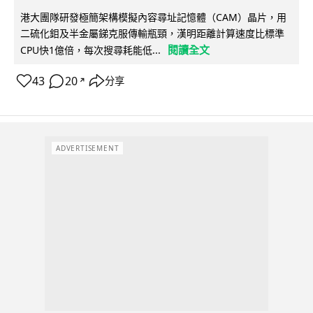
港大團隊研發極簡架構模擬內容尋址記憶體（CAM）晶片，用
二硫化鉬及半金屬銻克服傳輸瓶頸，漢明距離計算速度比標準
閱讀全文
CPU快1億倍，每次搜尋耗能低...
43
20
分享
↗
ADVERTISEMENT