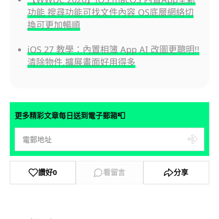
功能 搜尋功能可找文件內容 OS底層網絡切
換可更加暢順
iOS 27 教學：內置相簿 App AI 改圖更聰明!!
清除物件,擴展畫面好用得多
📮
更多精彩文章每日送到電子郵箱
讚好
0
看留言
分享