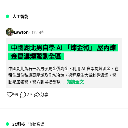
人工智能
Lawton
17 小時
中國湖北男自學 AI 「煉金術」 屋內煉
金冒濃煙驚動全區
中國湖北黃石一名男子見金價高企，利用 AI 自學提煉黃金，在
租住單位私設高壓爐及作坊冶煉，過程產生大量刺鼻濃煙，驚
閱讀全文
動鄰居報警。警方到場揭發整...
99
7
分享
↗
3C科技
流動音樂