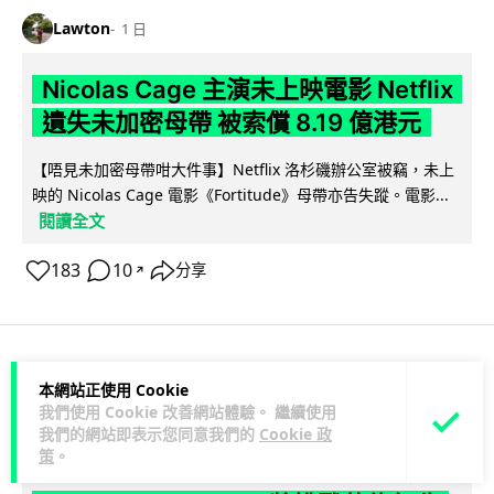
Lawton
1 日
Nicolas Cage 主演未上映電影 Netflix
遺失未加密母帶 被索償 8.19 億港元
【唔見未加密母帶咁大件事】Netflix 洛杉磯辦公室被竊，未上
映的 Nicolas Cage 電影《Fortitude》母帶亦告失蹤。電影...
閱讀全文
183
10
分享
↗
人工智能
本網站正使用 Cookie
我們使用 Cookie 改善網站體驗。 繼續使用
我們的網站即表示您同意我們的
Cookie 政
Vin
1 日
策
。