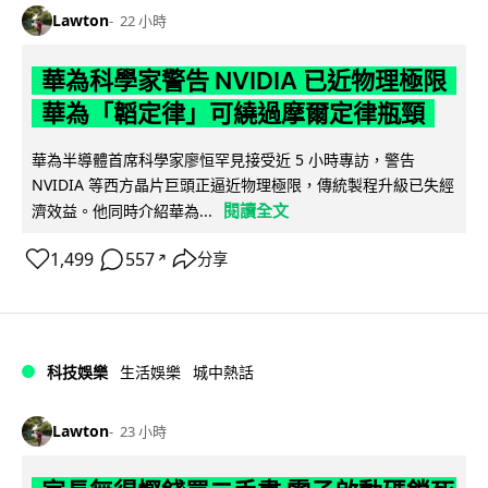
Lawton
22 小時
華為科學家警告 NVIDIA 已近物理極限
華為「韜定律」可繞過摩爾定律瓶頸
華為半導體首席科學家廖恒罕見接受近 5 小時專訪，警告
NVIDIA 等西方晶片巨頭正逼近物理極限，傳統製程升級已失經
閱讀全文
濟效益。他同時介紹華為...
1,499
557
分享
↗
科技娛樂
生活娛樂
城中熱話
Lawton
23 小時