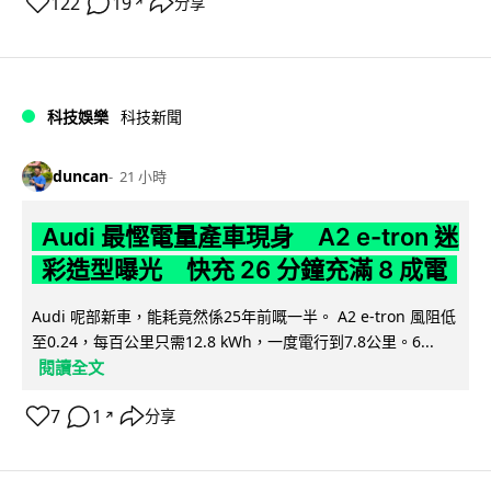
122
19
分享
↗
科技娛樂
科技新聞
duncan
21 小時
Audi 最慳電量產車現身 A2 e-tron 迷
彩造型曝光 快充 26 分鐘充滿 8 成電
Audi 呢部新車，能耗竟然係25年前嘅一半。 A2 e-tron 風阻低
至0.24，每百公里只需12.8 kWh，一度電行到7.8公里。6...
閱讀全文
7
1
分享
↗