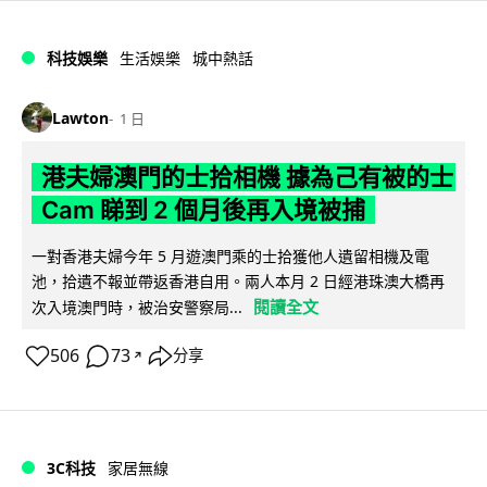
科技娛樂
生活娛樂
城中熱話
Lawton
1 日
港夫婦澳門的士拾相機 據為己有被的士
Cam 睇到 2 個月後再入境被捕
一對香港夫婦今年 5 月遊澳門乘的士拾獲他人遺留相機及電
池，拾遺不報並帶返香港自用。兩人本月 2 日經港珠澳大橋再
閱讀全文
次入境澳門時，被治安警察局...
506
73
分享
↗
3C科技
家居無線