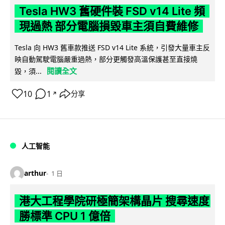
Tesla HW3 舊硬件裝 FSD v14 Lite 頻
現過熱 部分電腦損毀車主須自費維修
Tesla 向 HW3 舊車款推送 FSD v14 Lite 系統，引發大量車主反
映自動駕駛電腦嚴重過熱，部分更觸發高溫保護甚至直接燒
閱讀全文
毀，須...
10
1
分享
↗
人工智能
arthur
1 日
港大工程學院研極簡架構晶片 搜尋速度
勝標準 CPU 1 億倍