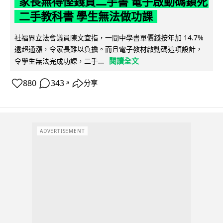
家長無得慳錢買二手書 電子啟動碼鎖死
二手教科書 學生無法做功課
社福界立法會議員陳文宜指，一間中學書單價錢按年加 14.7%
遠超通漲，令家長難以負擔。而且電子教材啟動碼這項設計，
閱讀全文
令學生無法完成功課，二手...
880
343
分享
↗
ADVERTISEMENT