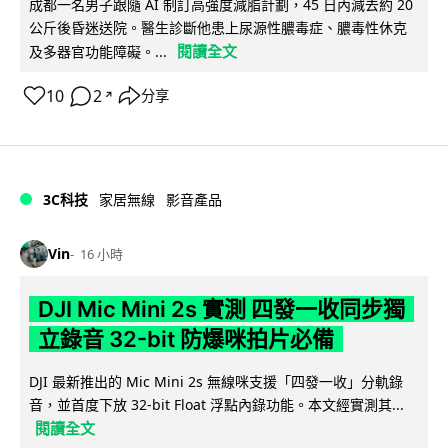
成都一名男子跟隨 AI 制訂高強度減脂計劃，45 日內減去約 20
公斤後昏迷送院。醫生診斷他患上尿源性膿毒症、膿毒性休克
閱讀全文
及多器官功能障礙。...
10
2
分享
↗
3C科技
家居無線
影音產品
Vin
16 小時
DJI Mic Mini 2s 實測 四發一收同步獨
立錄音 32-bit 防爆咪拍片必備
DJI 最新推出的 Mic Mini 2s 無線咪支援「四發一收」分軌錄
音，並首度下放 32-bit Float 浮點內錄功能。本文經實測其...
閱讀全文