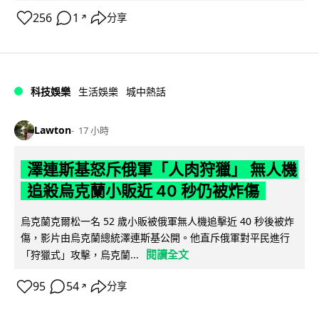
256
1
分享
↗
科技娛樂
生活娛樂
城中熱話
Lawton
17 小時
澤連斯基怒斥俄軍「人肉狩獵」 無人機
追殺烏克蘭小販近 40 秒仍被炸傷
烏克蘭克爾松一名 52 歲小販被俄軍無人機追擊近 40 秒後被炸
傷，影片由烏克蘭總統澤連斯基公開。他直斥俄軍對平民進行
閱讀全文
「狩獵式」攻擊，烏克蘭...
95
54
分享
↗