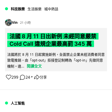
科技娛樂
生活娛樂
城中熱話
Vin
21 小時
法國 8 月 11 日出新例 未經同意嚴禁
Cold Call 違規企業最高罰 345 萬
法國將於 8 月 11 日起實施新例，全面禁止企業未經消費者同意
致電推銷，由「opt-out」拒接登記制轉為「opt-in」先徵同意
閱讀全文
機制。違...
299
24
分享
↗
人工智能