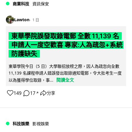
商業科技
資訊保安
Lawton
1 日
東華學院誤發取錄電郵 全數 11,139 名
申請人一度空歡喜 專家:人為疏忽+系統
防護缺失
東華學院今日（5 日）大學聯招放榜之際，因人為疏忽向全數
11,139 名課程申請人錯誤發出取錄通知電郵，令大批考生一度
閱讀全文
以為獲得學位取錄，事...
149
17
分享
↗
科技娛樂
影視娛樂