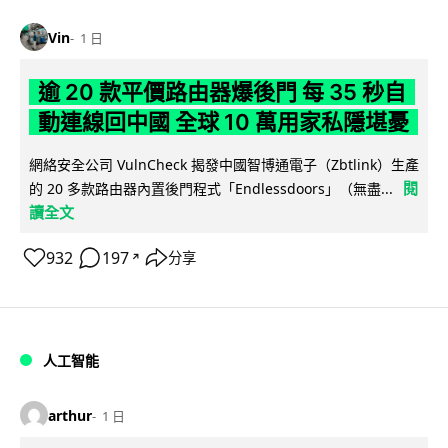
Vin
1 日
逾 20 款平價路由器爆後門 每 35 秒自
動連線回中國 全球 10 萬用家私隱堪憂
網絡安全公司 VulnCheck 揭發中國智博通電子（Zbtlink）生產
閱
的 20 多款路由器內置後門程式「Endlessdoors」（無盡...
讀全文
932
197
分享
↗
人工智能
arthur
1 日