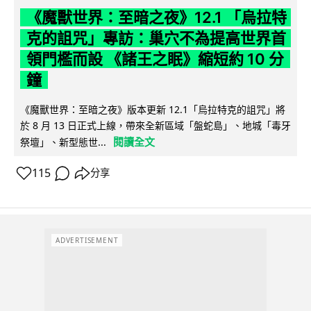
《魔獸世界：至暗之夜》12.1 「烏拉特
克的詛咒」專訪：巢穴不為提高世界首
領門檻而設 《諸王之眠》縮短約 10 分
鐘
《魔獸世界：至暗之夜》版本更新 12.1「烏拉特克的詛咒」將
於 8 月 13 日正式上線，帶來全新區域「盤蛇島」、地城「毒牙
閱讀全文
祭壇」、新型態世...
115
分享
ADVERTISEMENT