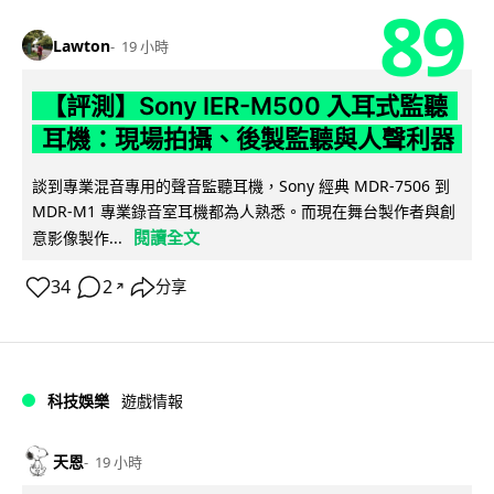
89
Lawton
19 小時
【評測】Sony IER-M500 入耳式監聽
耳機：現場拍攝、後製監聽與人聲利器
談到專業混音專用的聲音監聽耳機，Sony 經典 MDR-7506 到
MDR-M1 專業錄音室耳機都為人熟悉。而現在舞台製作者與創
閱讀全文
意影像製作...
34
2
分享
↗
科技娛樂
遊戲情報
天恩
19 小時