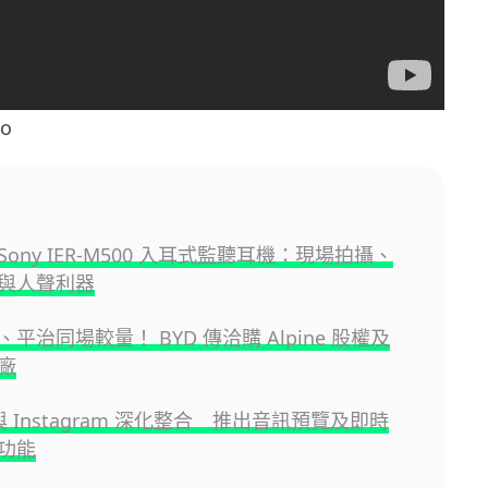
o
ony IER-M500 入耳式監聽耳機：現場拍攝、
與人聲利器
平治同場較量！ BYD 傳洽購 Alpine 股權及
廠
fy 與 Instagram 深化整合 推出音訊預覽及即時
功能