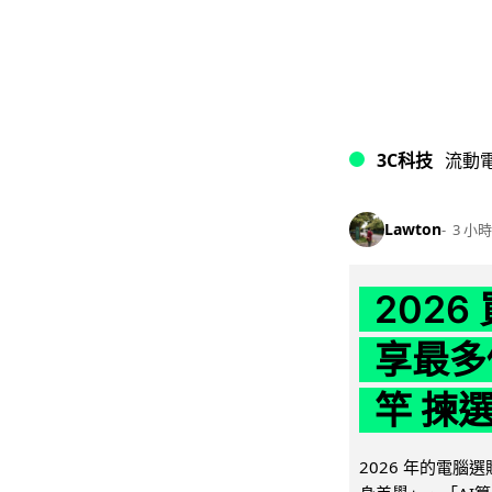
3C科技
流動
Lawton
3 小時
202
享最多
竿 揀
2026 年的電