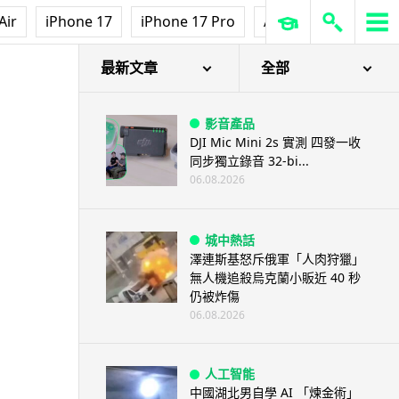
Air
iPhone 17
iPhone 17 Pro
AirPods Pro 3
Ap
最新文章
全部
影音產品
DJI Mic Mini 2s 實測 四發一收
同步獨立錄音 32-bi...
06.08.2026
城中熱話
澤連斯基怒斥俄軍「人肉狩獵」
無人機追殺烏克蘭小販近 40 秒
仍被炸傷
06.08.2026
人工智能
中國湖北男自學 AI 「煉金術」