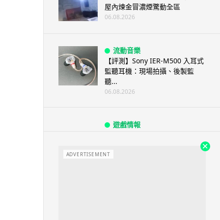
屋內煉金冒濃煙驚動全區
06.08.2026
流動音樂
【評測】Sony IER-M500 入耳式
監聽耳機：現場拍攝、後製監
聽...
06.08.2026
遊戲情報
《魔獸世界：至暗之夜》12.1
「烏拉特克的詛咒」專訪：巢穴
不為提高世...
ADVERTISEMENT
06.08.2026
遊戲情報
日本二手遊戲店減 90% 門市 業
績反增四成 “懷...