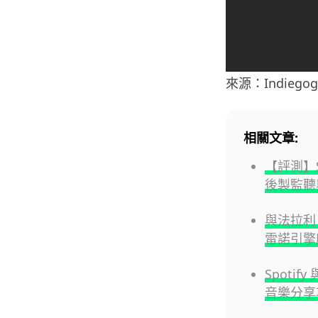
來源：Indiegog
相關文章:
【評測】S
後製監聽
與法拉利、
雷諾引擎
Spoti
音樂分享