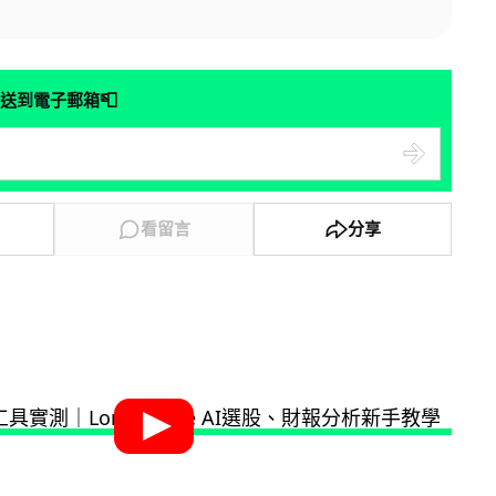
📮
送到電子郵箱
看留言
分享