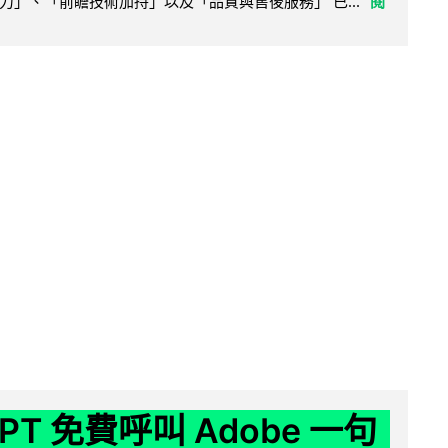
力」、「前瞻技術加持」以及「品質與售後服務」 已...
閱
GPT 免費呼叫 Adobe 一句