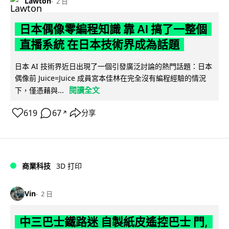
Lawton
2 日
日本偶像零編程知識 靠 AI 搞了一整個
直播系統 在日本技術界成為話題
日本 AI 技術界近日出現了一個引發廣泛討論的熱門話題：日本
偶像前 Juice=Juice 成員宮本佳林在完全沒有編程經驗的情況
閱讀全文
下，僅憑藉與...
619
67
分享
↗
商業科技
3D 打印
Vin
2 日
中三巴士鐵路迷 自製紙皮遙控巴士 門,