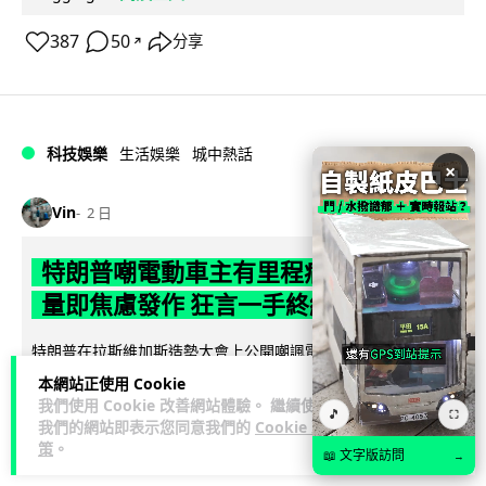
387
50
分享
↗
科技娛樂
生活娛樂
城中熱話
×
Vin
2 日
特朗普嘲電動車主有里程病 剩 75% 電
量即焦慮發作 狂言一手終結電車指令
特朗普在拉斯維加斯造勢大會上公開嘲諷電動車車主患有「里
程焦慮病」，聲稱電量剩 75% 便發作，並重申已廢除電動車強
本網站正使用 Cookie
閱讀全文
制令。惟專業車媒隨即反駁，...
我們使用 Cookie 改善網站體驗。 繼續使用
🎵
⛶
我們的網站即表示您同意我們的
Cookie 政
策
。
639
279
分享
↗
📖 文字版訪問
→