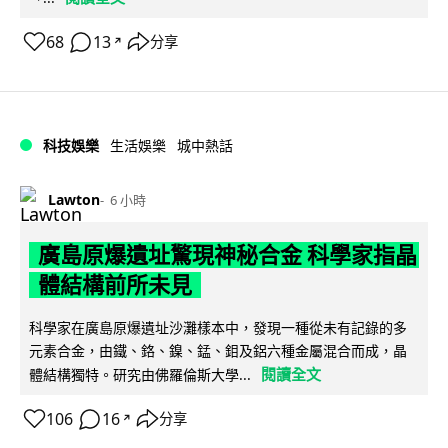
68
13
分享
↗
科技娛樂
生活娛樂
城中熱話
Lawton
6 小時
廣島原爆遺址驚現神秘合金 科學家指晶
體結構前所未見
科學家在廣島原爆遺址沙灘樣本中，發現一種從未有記錄的多
元素合金，由鐵、鉻、鎳、錳、鉬及鋁六種金屬混合而成，晶
閱讀全文
體結構獨特。研究由佛羅倫斯大學...
106
16
分享
↗