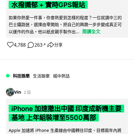
水撥識郁 + 實時GPS報站
如果你熱愛一件事，你會熱愛到怎樣的程度？一位就讀中三的
巴士鐵路迷，選擇由零開始，把自己的興趣一步步變成真正可
閱讀全文
以運作的作品。他以紙皮親手製作出...
4,788
263
分享
↗
科技娛樂
生活娛樂
城中熱話
Vin
2 日
iPhone 加速撤出中國 印度成新機主要
基地 上年組裝增至5500萬部
Apple 加速將 iPhone 生產線由中國轉往印度，目標兩年內將