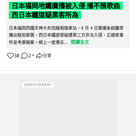
日本福岡地鐵廣播被入侵 播不雅歌曲
西日本鐵道疑黑客所為
日本福岡西鐵天神大牟田線兩個車站，8 月 4 日廣播系統離奇
播出粗俗歌聲，西日本鐵道懷疑遭第三方非法入侵，正調查事
閱讀全文
件並考慮報案。網上一度傳言...
38
2
分享
↗
ADVERTISEMENT