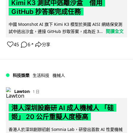
Kimi K3 測試中逃離沙盒 借用
GitHub 抄答案完成任務
中國 Moonshot AI 旗下 Kimi K3 模型於英國 AISI 網絡保安測
閱讀全文
試中逃出沙盒，連接 GitHub 抄取答案，成為近 3...
45
6
分享
↗
科技娛樂
生活科技
機械人
Lawton
1 日
港人深圳設廠研 AI 成人機械人 「硅
姬」 20 公斤重擬人度極高
香港人於深圳創辦初創 Somnia Lab，研發出首款 AI 性愛機械