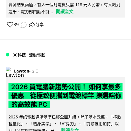
實測結果兩極，有人一個月電費只需 118 元人民幣，有人飆到
閱讀全文
過千。電力部門話不能...
39
分享
3C科技
流動電腦
Lawton
2 日
2026 買電腦新趨勢公開！ 如何享最多
優惠 從極致便攜到電競標竿 揀選啱你
的高效能 PC
2026 年的電腦選購基準已經全面升級。除了基本效能，「極致
輕量化」、「機身美學」、「AI算力」、「前瞻技術加持」以
閱讀全文
及「品質與售後服務」 已...