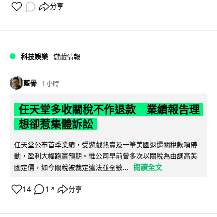
分享
科技娛樂
遊戲情報
藍骨
1 小時
任天堂多收關稅不作退款 業績報告理
想卻惹集體訴訟
任天堂公布首季業績，受遊戲熱賣及一筆美國退還關稅款項帶
動，盈利大幅跑贏預期。惟公司早前曾多次以關稅為由調高美
閱讀全文
國定價，如今關稅被裁定違法並全數...
14
1
分享
↗