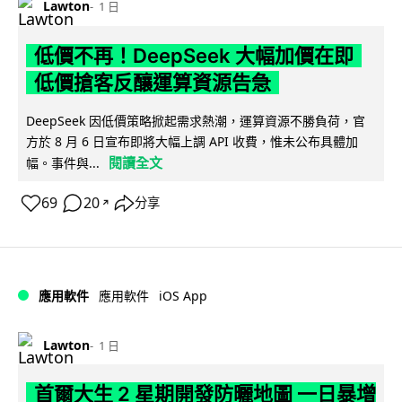
Lawton
1 日
低價不再！DeepSeek 大幅加價在即
低價搶客反釀運算資源告急
DeepSeek 因低價策略掀起需求熱潮，運算資源不勝負荷，官
方於 8 月 6 日宣布即將大幅上調 API 收費，惟未公布具體加
閱讀全文
幅。事件與...
69
20
分享
↗
iOS App
應用軟件
應用軟件
Lawton
1 日
首爾大生 2 星期開發防曬地圖 一日暴增