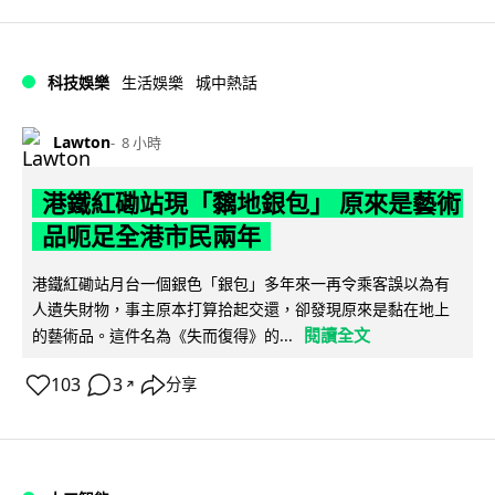
科技娛樂
生活娛樂
城中熱話
Lawton
8 小時
港鐵紅磡站現「黐地銀包」 原來是藝術
品呃足全港市民兩年
港鐵紅磡站月台一個銀色「銀包」多年來一再令乘客誤以為有
人遺失財物，事主原本打算拾起交還，卻發現原來是黏在地上
閱讀全文
的藝術品。這件名為《失而復得》的...
103
3
分享
↗