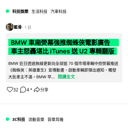
科技娛樂
生活科技
汽車科技
藍骨
1 日
BMW 車廂熒幕強推蜘蛛俠電影廣告
車主怒轟堪比 iTunes 送 U2 專輯翻版
BMW 近日透過無線更新向全球逾 70 個市場車輛中控熒幕推送
《蜘蛛俠：英雄重生》宣傳動畫，啟動車輛即彈出通知，觸發
閱讀全文
大批車主不滿。BMW 早...
32
4
分享
↗
3C科技
流動音樂
音樂耳機