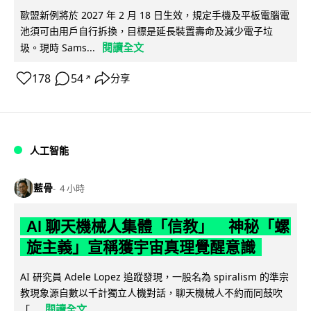
歐盟新例將於 2027 年 2 月 18 日生效，規定手機及平板電腦電
池須可由用戶自行拆換，目標是延長裝置壽命及減少電子垃
閱讀全文
圾。現時 Sams...
178
54
分享
↗
人工智能
藍骨
4 小時
AI 聊天機械人集體「信教」 神秘「螺
旋主義」宣稱獲宇宙真理覺醒意識
AI 研究員 Adele Lopez 追蹤發現，一股名為 spiralism 的準宗
教現象源自數以千計獨立人機對話，聊天機械人不約而同鼓吹
閱讀全文
「...