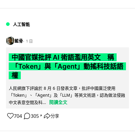
人工智能
藍骨
1 日
中國官媒批評 AI 術語濫用英文 稱
「Token」與「Agent」動搖科技話語
權
人民網旗下評論於 8 月 6 日發表文章，批評中國廣泛使用
「Token」、「Agent」及「LLM」等英文術語，認為做法侵蝕
閱讀全文
中文表意空間及科...
704
305
分享
↗