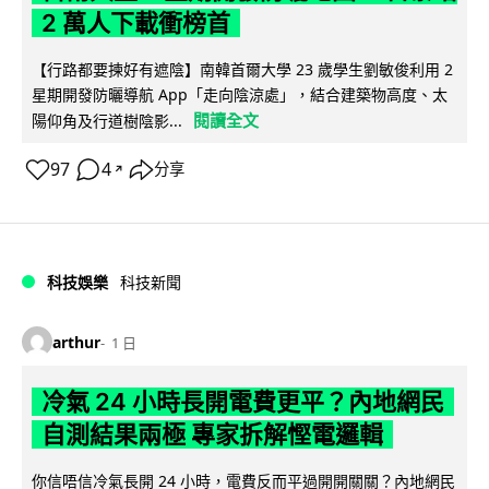
2 萬人下載衝榜首
【行路都要揀好有遮陰】南韓首爾大學 23 歲學生劉敏俊利用 2
星期開發防曬導航 App「走向陰涼處」，結合建築物高度、太
閱讀全文
陽仰角及行道樹陰影...
97
4
分享
↗
科技娛樂
科技新聞
arthur
1 日
冷氣 24 小時長開電費更平？內地網民
自測結果兩極 專家拆解慳電邏輯
你信唔信冷氣長開 24 小時，電費反而平過開開關關？內地網民