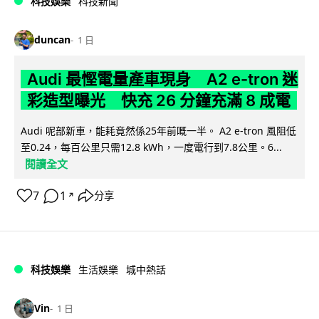
科技娛樂
科技新聞
duncan
1 日
Audi 最慳電量產車現身 A2 e-tron 迷
彩造型曝光 快充 26 分鐘充滿 8 成電
Audi 呢部新車，能耗竟然係25年前嘅一半。 A2 e-tron 風阻低
至0.24，每百公里只需12.8 kWh，一度電行到7.8公里。6...
閱讀全文
7
1
分享
↗
科技娛樂
生活娛樂
城中熱話
Vin
1 日