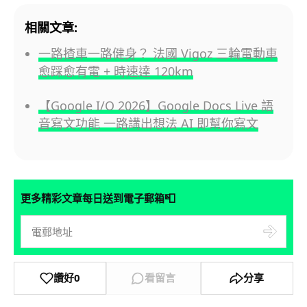
相關文章:
一路揸車一路健身？ 法國 Vigoz 三輪電動車
愈踩愈有電 + 時速達 120km
【Google I/O 2026】Google Docs Live 語
音寫文功能 一路講出想法 AI 即幫你寫文
📮
更多精彩文章每日送到電子郵箱
讚好
0
看留言
分享