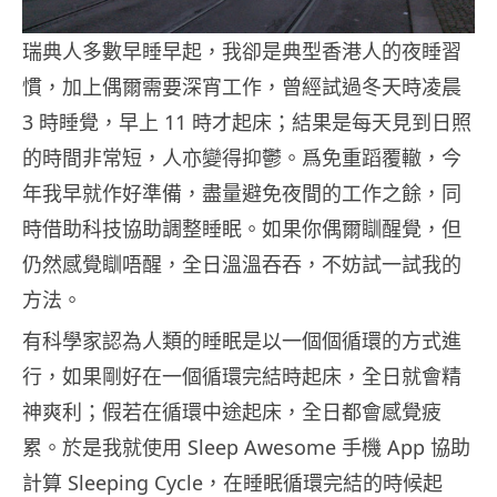
瑞典人多數早睡早起，我卻是典型香港人的夜睡習
慣，加上偶爾需要深宵工作，曾經試過冬天時凌晨
3 時睡覺，早上 11 時才起床；結果是每天見到日照
的時間非常短，人亦變得抑鬱。爲免重蹈覆轍，今
年我早就作好準備，盡量避免夜間的工作之餘，同
時借助科技協助調整睡眠。如果你偶爾瞓醒覺，但
仍然感覺瞓唔醒，全日溫溫吞吞，不妨試一試我的
方法。
有科學家認為人類的睡眠是以一個個循環的方式進
行，如果剛好在一個循環完結時起床，全日就會精
神爽利；假若在循環中途起床，全日都會感覺疲
累。於是我就使用 Sleep Awesome 手機 App 協助
計算 Sleeping Cycle，在睡眠循環完結的時候起