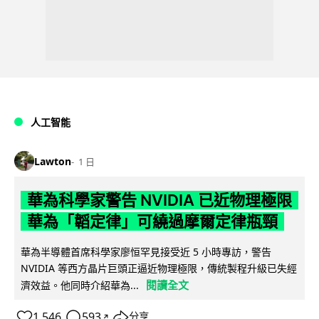
人工智能
Lawton
1 日
華為科學家警告 NVIDIA 已近物理極限
華為「韜定律」可繞過摩爾定律瓶頸
華為半導體首席科學家廖恒罕見接受近 5 小時專訪，警告
NVIDIA 等西方晶片巨頭正逼近物理極限，傳統製程升級已失經
閱讀全文
濟效益。他同時介紹華為...
1,546
593
分享
↗