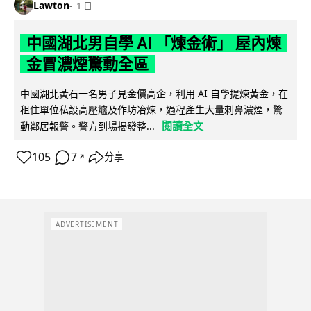
Lawton
1 日
中國湖北男自學 AI 「煉金術」 屋內煉
金冒濃煙驚動全區
中國湖北黃石一名男子見金價高企，利用 AI 自學提煉黃金，在
租住單位私設高壓爐及作坊冶煉，過程產生大量刺鼻濃煙，驚
閱讀全文
動鄰居報警。警方到場揭發整...
105
7
分享
↗
ADVERTISEMENT