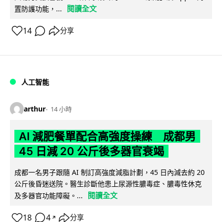
閱讀全文
置防護功能，...
14
分享
人工智能
arthur
14 小時
AI 減肥餐單配合高強度操練 成都男
45 日減 20 公斤後多器官衰竭
成都一名男子跟隨 AI 制訂高強度減脂計劃，45 日內減去約 20
公斤後昏迷送院。醫生診斷他患上尿源性膿毒症、膿毒性休克
閱讀全文
及多器官功能障礙。...
18
4
分享
↗