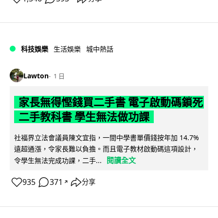
科技娛樂
生活娛樂
城中熱話
Lawton
1 日
家長無得慳錢買二手書 電子啟動碼鎖死
二手教科書 學生無法做功課
社福界立法會議員陳文宜指，一間中學書單價錢按年加 14.7%
遠超通漲，令家長難以負擔。而且電子教材啟動碼這項設計，
閱讀全文
令學生無法完成功課，二手...
935
371
分享
↗