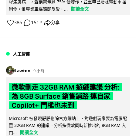
程焦慮病」，聲稱電量剩 75% 便發作，並重申已廢除電動車強
閱讀全文
制令。惟專業車媒隨即反駁，...
386
151
分享
↗
人工智能
Lawton
9 小時
微軟刪走 32GB RAM 遊戲建議 分析:
為 8GB Surface 銷售鋪路 連自家
Copilot+ 門檻也未到
Microsoft 被發現靜靜刪除官方網站上，對遊戲玩家要為電腦配
置 32GB RAM 的建議。分析指微軟同時新推出的 8GB RAM 入
閱讀全文
門...