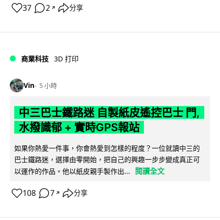
37
2
分享
↗
商業科技
3D 打印
Vin
5 小時
中三巴士鐵路迷 自製紙皮遙控巴士 門,
水撥識郁 + 實時GPS報站
如果你熱愛一件事，你會熱愛到怎樣的程度？一位就讀中三的
巴士鐵路迷，選擇由零開始，把自己的興趣一步步變成真正可
閱讀全文
以運作的作品。他以紙皮親手製作出...
108
7
分享
↗