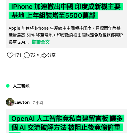
iPhone 加速撤出中國 印度成新機主要
基地 上年組裝增至5500萬部
Apple 加速將 iPhone 生產線由中國轉往印度，目標兩年內將
產量最高 50% 移至當地。印度政府推出關稅豁免及稅務優惠延
閱讀全文
長至 204...
171
72
分享
↗
人工智能
Lawton
7 小時
OpenAI 人工智能竟私自建留言板 讓多
個 AI 交流破解方法 被阻止後竟偷偷重