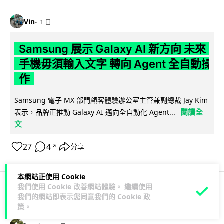
Vin
1 日
Samsung 展示 Galaxy AI 新方向 未來
手機毋須輸入文字 轉向 Agent 全自動操
作
Samsung 電子 MX 部門顧客體驗辦公室主管兼副總裁 Jay Kim
閱讀全
表示，品牌正推動 Galaxy AI 邁向全自動化 Agent...
文
27
4
分享
↗
本網站正使用 Cookie
我們使用 Cookie 改善網站體驗。 繼續使用
我們的網站即表示您同意我們的
Cookie 政
科技娛樂
生活娛樂
城中熱話
策
。