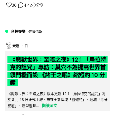
36
4
分享
↗
科技娛樂
遊戲情報
天恩
1 日
《魔獸世界：至暗之夜》12.1 「烏拉特
克的詛咒」專訪：巢穴不為提高世界首
領門檻而設 《諸王之眠》縮短約 10 分
鐘
《魔獸世界：至暗之夜》版本更新 12.1「烏拉特克的詛咒」將
於 8 月 13 日正式上線，帶來全新區域「盤蛇島」、地城「毒牙
閱讀全文
祭壇」、新型態世...