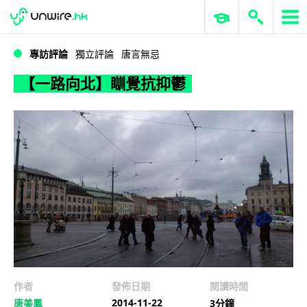
WWDC 2026
GenAI 與雲端科技專區
ERP 與商業 AI
【一路向北】瞓覺抗抑鬱
專訪評論
獨立評論
唐言無忌
【一路向北】瞓覺抗抑鬱
作者
發佈日期
閱讀時間
2014-11-22
唐美鳳
3分鐘