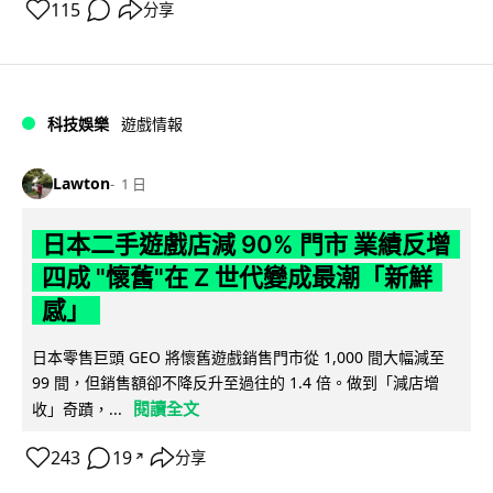
115
分享
科技娛樂
遊戲情報
Lawton
1 日
日本二手遊戲店減 90% 門市 業績反增
四成 "懷舊"在 Z 世代變成最潮「新鮮
感」
日本零售巨頭 GEO 將懷舊遊戲銷售門市從 1,000 間大幅減至
99 間，但銷售額卻不降反升至過往的 1.4 倍。做到「減店增
閱讀全文
收」奇蹟，...
243
19
分享
↗