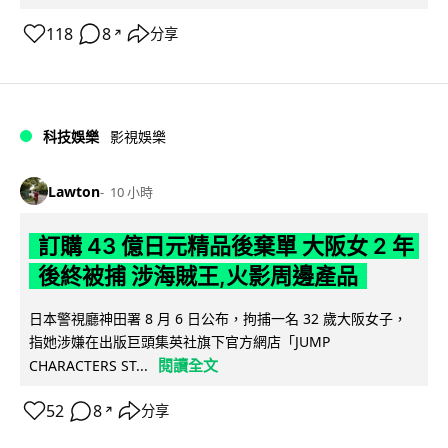
118
8
分享
↗
科技娛樂
影視娛樂
Lawton
10 小時
訂購 43 億日元精品後棄單 大阪女 2 年
後終被捕 涉海賊王,火影周邊產品
日本警視廳神田署 8 月 6 日公布，拘捕一名 32 歲大阪女子，
指她涉嫌在出版巨頭集英社旗下官方網店「JUMP
閱讀全文
CHARACTERS ST...
52
8
分享
↗