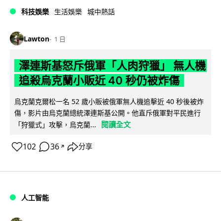
科技娛樂
生活娛樂
城中熱話
Lawton
1 日
澤連斯基怒斥俄軍「人肉狩獵」 無人機
追殺烏克蘭小販近 40 秒仍被炸傷
烏克蘭克爾松一名 52 歲小販被俄軍無人機追擊近 40 秒後被炸
傷，影片由烏克蘭總統澤連斯基公開。他直斥俄軍對平民進行
閱讀全文
「狩獵式」攻擊，烏克蘭...
102
36
分享
↗
人工智能