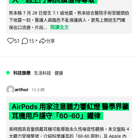
熊本縣 7 月 28 日發生 7.1 級地震，熊本綜合醫院手術室鏡頭拍
下地震一刻，醫護人員臨危不亂保護病人，更馬上開逃生門確
閱讀全文
保出口流通。片段...
51
15
分享
↗
科技娛樂
生活科技
健康
arthur
13 小時
AirPods 用家注意聽力響紅燈 醫學界籲
耳機用戶謹守「60-60」鐵律
長時間高音量佩戴耳機可能導致永久性噪音性聽損。本文盤點 4
大聽力受損警號，介紹科學護耳的「60-60 原則」及 Apple 內