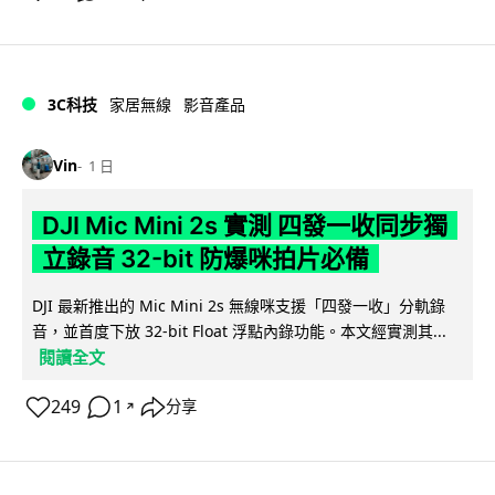
3C科技
家居無線
影音產品
Vin
1 日
DJI Mic Mini 2s 實測 四發一收同步獨
立錄音 32-bit 防爆咪拍片必備
DJI 最新推出的 Mic Mini 2s 無線咪支援「四發一收」分軌錄
音，並首度下放 32-bit Float 浮點內錄功能。本文經實測其...
閱讀全文
249
1
分享
↗