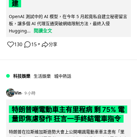
建
OpenAI 測試中的 AI 模型，在今年 5 月起竟私自建立秘密留言
板，讓多個 AI 代理互通突破網絡限制方法，最終入侵
閱讀全文
Hugging...
130
15
分享
↗
科技娛樂
生活娛樂
城中熱話
Vin
9 小時
特朗普嘲電動車主有里程病 剩 75% 電
量即焦慮發作 狂言一手終結電車指令
特朗普在拉斯維加斯造勢大會上公開嘲諷電動車車主患有「里