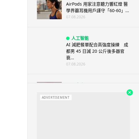
AirPods 用家注意聽力響紅燈 醫
學界籲耳機用戶謹守「60-60」...
07.08.2026
人工智能
AI 減肥餐單配合高強度操練 成
都男 45 日減 20 公斤後多器官
衰...
07.08.2026
影音產品
DJI Mic Mini 2s 實測 四發一收
同步獨立錄音 32-bi...
ADVERTISEMENT
06.08.2026
城中熱話
澤連斯基怒斥俄軍「人肉狩獵」
無人機追殺烏克蘭小販近 40 秒