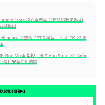
 Apple Store 揀心水產品 最新私隱政策揭 AI
或將推出
ntelligence 將整合 GPT-5 模型 下月 iOS 26 更
援
否認 Elon Musk 指控 澄清 App Store 公平無偏
戶提供安全使用體驗
📮
送到電子郵箱