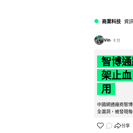
商業科技
資
Vin
8 分
智博通
架止血
用
中國網通廠商智博通電
全漏洞，被發現每 
分享