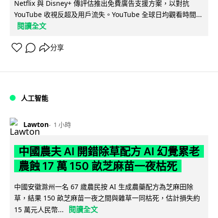
Netflix 與 Disney+ 傳評估推出免費廣告支援方案，以對抗
YouTube 收視反超及用戶流失。YouTube 全球日均觀看時間...
閱讀全文
分享
人工智能
Lawton
1 小時
中國農夫 AI 開錯除草配方 AI 幻覺累老
農蝕 17 萬 150 畝芝麻苗一夜枯死
中國安徽滁州一名 67 歲農民按 AI 生成農藥配方為芝麻田除
草，結果 150 畝芝麻苗一夜之間與雜草一同枯死，估計損失約
閱讀全文
15 萬元人民幣...