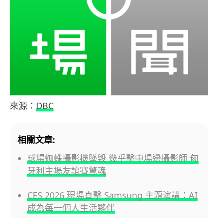
來源：
DBC
相關文章:
球場蜘蛛攝影機墜毀 幾乎擊中場邊攝影師 匈
牙利主場友誼賽驚魂
CES 2026 現場直擊 Samsung 主題演講：AI
成為每一個人生活夥伴