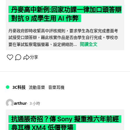
丹麥高中新例:回家功課一律加口頭答辯
對抗 9 成學生用 AI 作弊
丹麥政府即時收緊高中評核規則，要求學生為在家完成書面考
試接受口頭答辯，藉此核實作品是否由學生自行完成。學校亦
閱讀全文
要在筆試監察電腦螢幕、設定網絡防...
分享
3C科技
流動音樂
音樂耳機
arthur
3 小時
抗通脹奇招？傳 Sony 擬重推六年前經
典耳機 XM4 低價登場