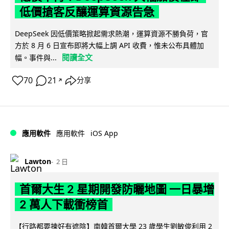
低價搶客反釀運算資源告急
DeepSeek 因低價策略掀起需求熱潮，運算資源不勝負荷，官
方於 8 月 6 日宣布即將大幅上調 API 收費，惟未公布具體加
閱讀全文
幅。事件與...
70
21
分享
↗
iOS App
應用軟件
應用軟件
Lawton
2 日
首爾大生 2 星期開發防曬地圖 一日暴增
2 萬人下載衝榜首
【行路都要揀好有遮陰】南韓首爾大學 23 歲學生劉敏俊利用 2