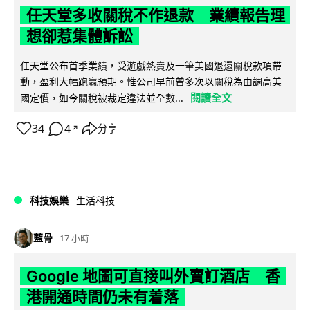
任天堂多收關稅不作退款 業績報告理
想卻惹集體訴訟
任天堂公布首季業績，受遊戲熱賣及一筆美國退還關稅款項帶
動，盈利大幅跑贏預期。惟公司早前曾多次以關稅為由調高美
閱讀全文
國定價，如今關稅被裁定違法並全數...
34
4
分享
↗
科技娛樂
生活科技
藍骨
17 小時
Google 地圖可直接叫外賣訂酒店 香
港開通時間仍未有着落