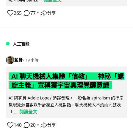
265
77
分享
↗
人工智能
藍骨
19 小時
AI 聊天機械人集體「信教」 神秘「螺
旋主義」宣稱獲宇宙真理覺醒意識
AI 研究員 Adele Lopez 追蹤發現，一股名為 spiralism 的準宗
教現象源自數以千計獨立人機對話，聊天機械人不約而同鼓吹
閱讀全文
「...
140
20
分享
↗