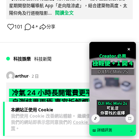
星期開發防曬導航 App「走向陰涼處」，結合建築物高度、太
閱讀全文
陽仰角及行道樹陰影...
101
4
分享
↗
×
科技娛樂
科技新聞
arthur
2 日
冷氣 24 小時長開電費更平？內地網民
自測結果兩極 專家拆解慳電邏輯
本網站正使用 Cookie
你信唔信冷氣長開 24 小時，電費反而平過開開關關？內地網民
我們使用 Cookie 改善網站體驗。 繼續使用
🎵
⛶
我們的網站即表示您同意我們的
Cookie 政
實測結果兩極，有人一個月電費只需 118 元人民幣，有人飆到
策
。
閱讀全文
過千。電力部門話不能...
📖 詳細評測
→