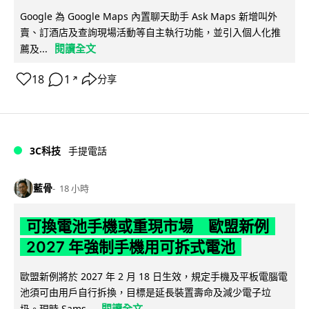
Google 為 Google Maps 內置聊天助手 Ask Maps 新增叫外
賣、訂酒店及查詢現場活動等自主執行功能，並引入個人化推
閱讀全文
薦及...
18
1
分享
↗
3C科技
手提電話
藍骨
18 小時
可換電池手機或重現市場 歐盟新例
2027 年強制手機用可拆式電池
歐盟新例將於 2027 年 2 月 18 日生效，規定手機及平板電腦電
池須可由用戶自行拆換，目標是延長裝置壽命及減少電子垃
閱讀全文
圾。現時 Sams...