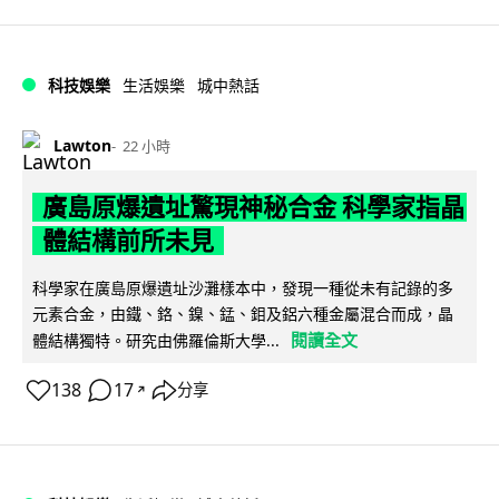
科技娛樂
生活娛樂
城中熱話
Lawton
22 小時
廣島原爆遺址驚現神秘合金 科學家指晶
體結構前所未見
科學家在廣島原爆遺址沙灘樣本中，發現一種從未有記錄的多
元素合金，由鐵、鉻、鎳、錳、鉬及鋁六種金屬混合而成，晶
閱讀全文
體結構獨特。研究由佛羅倫斯大學...
138
17
分享
↗