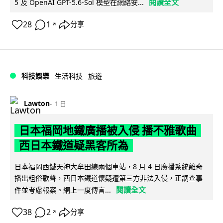
閱讀全文
5 及 OpenAI GPT-5.6-Sol 模型在網絡安...
28
1
分享
↗
科技娛樂
生活科技
旅遊
Lawton
1 日
日本福岡地鐵廣播被入侵 播不雅歌曲
西日本鐵道疑黑客所為
日本福岡西鐵天神大牟田線兩個車站，8 月 4 日廣播系統離奇
播出粗俗歌聲，西日本鐵道懷疑遭第三方非法入侵，正調查事
閱讀全文
件並考慮報案。網上一度傳言...
38
2
分享
↗