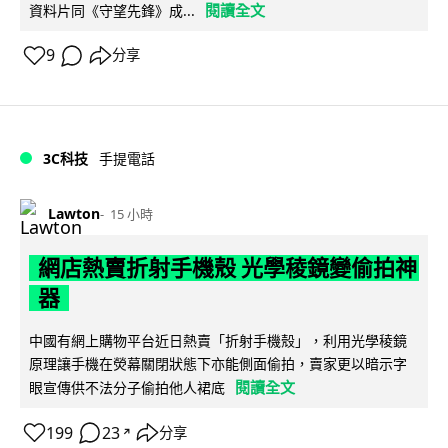
閱讀全文
資料片同《守望先鋒》成...
9
分享
3C科技
手提電話
Lawton
15 小時
網店熱賣折射手機殼 光學稜鏡變偷拍神
器
中國有網上購物平台近日熱賣「折射手機殼」，利用光學稜鏡
原理讓手機在熒幕關閉狀態下亦能側面偷拍，賣家更以暗示字
閱讀全文
眼宣傳供不法分子偷拍他人裙底
199
23
分享
↗