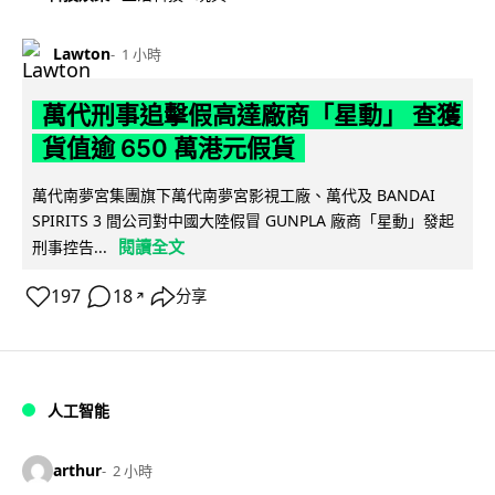
Lawton
1 小時
萬代刑事追擊假高達廠商「星動」 查獲
貨值逾 650 萬港元假貨
萬代南夢宮集團旗下萬代南夢宮影視工廠、萬代及 BANDAI
SPIRITS 3 間公司對中國大陸假冒 GUNPLA 廠商「星動」發起
閱讀全文
刑事控告...
197
18
分享
↗
人工智能
arthur
2 小時