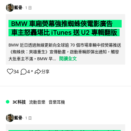
藍骨
1 日
BMW 車廂熒幕強推蜘蛛俠電影廣告
車主怒轟堪比 iTunes 送 U2 專輯翻版
BMW 近日透過無線更新向全球逾 70 個市場車輛中控熒幕推送
《蜘蛛俠：英雄重生》宣傳動畫，啟動車輛即彈出通知，觸發
閱讀全文
大批車主不滿。BMW 早...
34
4
分享
↗
3C科技
流動音樂
音樂耳機
藍骨
1 日