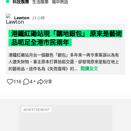
科技娛樂
生活娛樂
城中熱話
Lawton
23 小時
港鐵紅磡站現「黐地銀包」 原來是藝術
品呃足全港市民兩年
港鐵紅磡站月台一個銀色「銀包」多年來一再令乘客誤以為有
人遺失財物，事主原本打算拾起交還，卻發現原來是黏在地上
閱讀全文
的藝術品。這件名為《失而復得》的...
116
4
分享
↗
ADVERTISEMENT