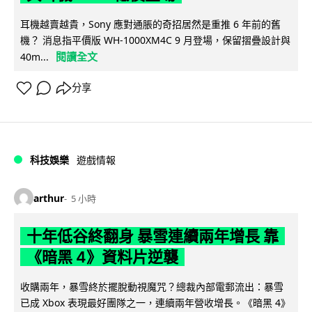
耳機越賣越貴，Sony 應對通脹的奇招居然是重推 6 年前的舊
機？ 消息指平價版 WH-1000XM4C 9 月登場，保留摺疊設計與
閱讀全文
40m...
分享
科技娛樂
遊戲情報
arthur
5 小時
十年低谷終翻身 暴雪連續兩年增長 靠
《暗黑 4》資料片逆襲
收購兩年，暴雪終於擺脫動視魔咒？總裁內部電郵流出：暴雪
已成 Xbox 表現最好團隊之一，連續兩年營收增長。《暗黑 4》