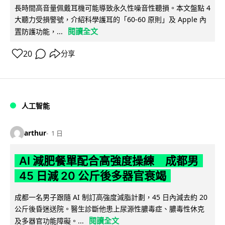
長時間高音量佩戴耳機可能導致永久性噪音性聽損。本文盤點 4
大聽力受損警號，介紹科學護耳的「60-60 原則」及 Apple 內
閱讀全文
置防護功能，...
20
分享
人工智能
arthur
1 日
AI 減肥餐單配合高強度操練 成都男
45 日減 20 公斤後多器官衰竭
成都一名男子跟隨 AI 制訂高強度減脂計劃，45 日內減去約 20
公斤後昏迷送院。醫生診斷他患上尿源性膿毒症、膿毒性休克
閱讀全文
及多器官功能障礙。...