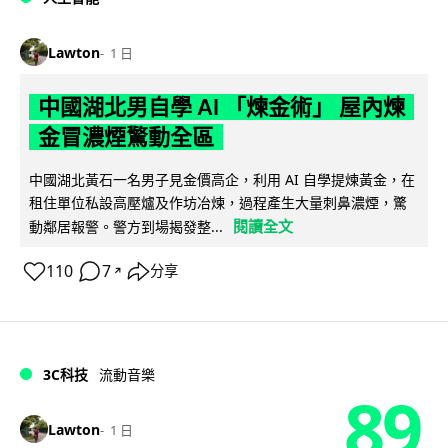
Lawton
1 日
中國湖北男自學 AI 「煉金術」 屋內煉
金冒濃煙驚動全區
中國湖北黃石一名男子見金價高企，利用 AI 自學提煉黃金，在
租住單位私設高壓爐及作坊冶煉，過程產生大量刺鼻濃煙，驚
閱讀全文
動鄰居報警。警方到場揭發整...
110
7
分享
↗
3C科技
流動音樂
89
Lawton
1 日