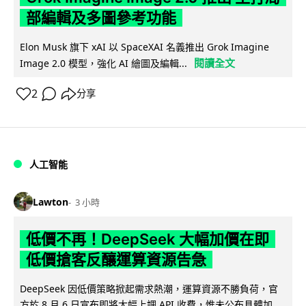
部編輯及多圖參考功能
Elon Musk 旗下 xAI 以 SpaceXAI 名義推出 Grok Imagine
閱讀全文
Image 2.0 模型，強化 AI 繪圖及編輯...
2
分享
人工智能
Lawton
3 小時
低價不再！DeepSeek 大幅加價在即
低價搶客反釀運算資源告急
DeepSeek 因低價策略掀起需求熱潮，運算資源不勝負荷，官
方於 8 月 6 日宣布即將大幅上調 API 收費，惟未公布具體加