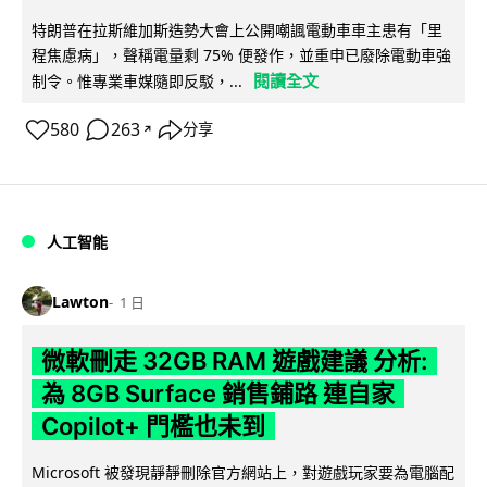
特朗普在拉斯維加斯造勢大會上公開嘲諷電動車車主患有「里
程焦慮病」，聲稱電量剩 75% 便發作，並重申已廢除電動車強
閱讀全文
制令。惟專業車媒隨即反駁，...
580
263
分享
↗
人工智能
Lawton
1 日
微軟刪走 32GB RAM 遊戲建議 分析:
為 8GB Surface 銷售鋪路 連自家
Copilot+ 門檻也未到
Microsoft 被發現靜靜刪除官方網站上，對遊戲玩家要為電腦配