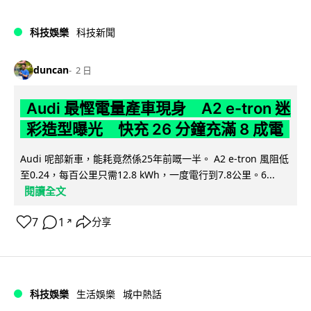
科技娛樂
科技新聞
duncan
2 日
Audi 最慳電量產車現身 A2 e-tron 迷
彩造型曝光 快充 26 分鐘充滿 8 成電
Audi 呢部新車，能耗竟然係25年前嘅一半。 A2 e-tron 風阻低
至0.24，每百公里只需12.8 kWh，一度電行到7.8公里。6...
閱讀全文
7
1
分享
↗
科技娛樂
生活娛樂
城中熱話