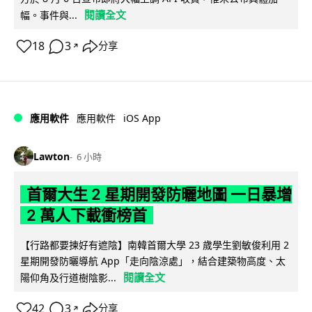
閱讀全文
幅。事件與...
18
3
分享
↗
iOS App
應用軟件
應用軟件
Lawton
6 小時
首爾大生 2 星期開發防曬地圖 一日暴增
2 萬人下載衝榜首
【行路都要揀好有遮陰】南韓首爾大學 23 歲學生劉敏俊利用 2
星期開發防曬導航 App「走向陰涼處」，結合建築物高度、太
閱讀全文
陽仰角及行道樹陰影...
42
3
分享
↗