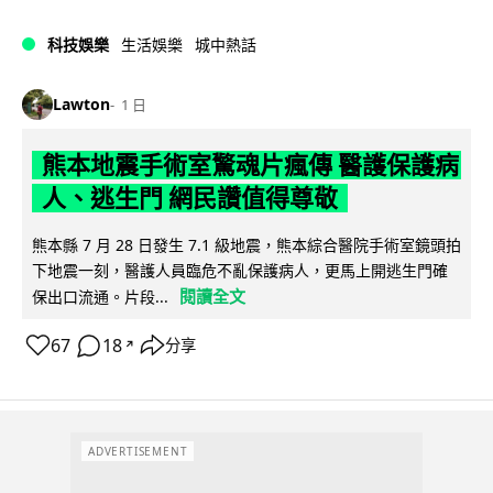
科技娛樂
生活娛樂
城中熱話
Lawton
1 日
熊本地震手術室驚魂片瘋傳 醫護保護病
人、逃生門 網民讚值得尊敬
熊本縣 7 月 28 日發生 7.1 級地震，熊本綜合醫院手術室鏡頭拍
下地震一刻，醫護人員臨危不亂保護病人，更馬上開逃生門確
閱讀全文
保出口流通。片段...
67
18
分享
↗
ADVERTISEMENT