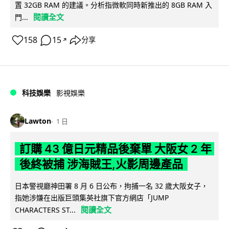
置 32GB RAM 的建議。分析指微軟同時新推出的 8GB RAM 入
閱讀全文
門...
158
15
分享
↗
科技娛樂
影視娛樂
Lawton
1 日
訂購 43 億日元精品後棄單 大阪女 2 年
後終被捕 涉海賊王,火影周邊產品
日本警視廳神田署 8 月 6 日公布，拘捕一名 32 歲大阪女子，
指她涉嫌在出版巨頭集英社旗下官方網店「JUMP
閱讀全文
CHARACTERS ST...