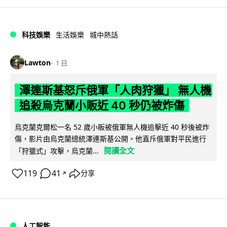
科技娛樂
生活娛樂
城中熱話
Lawton
1 日
澤連斯基怒斥俄軍「人肉狩獵」 無人機
追殺烏克蘭小販近 40 秒仍被炸傷
烏克蘭克爾松一名 52 歲小販被俄軍無人機追擊近 40 秒後被炸
傷，影片由烏克蘭總統澤連斯基公開。他直斥俄軍對平民進行
閱讀全文
「狩獵式」攻擊，烏克蘭...
119
41
分享
↗
人工智能