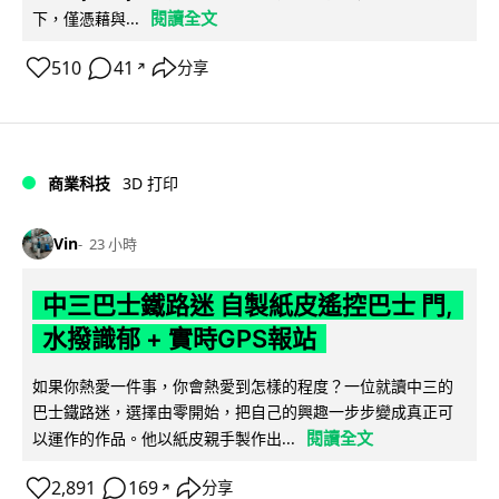
閱讀全文
下，僅憑藉與...
510
41
分享
↗
商業科技
3D 打印
Vin
23 小時
中三巴士鐵路迷 自製紙皮遙控巴士 門,
水撥識郁 + 實時GPS報站
如果你熱愛一件事，你會熱愛到怎樣的程度？一位就讀中三的
巴士鐵路迷，選擇由零開始，把自己的興趣一步步變成真正可
閱讀全文
以運作的作品。他以紙皮親手製作出...
2,891
169
分享
↗