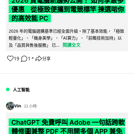
2026 買電腦新趨勢公開！ 如何享最多
優惠 從極致便攜到電競標竿 揀選啱你
的高效能 PC
2026 年的電腦選購基準已經全面升級。除了基本效能，「極致
輕量化」、「機身美學」、「AI算力」、「前瞻技術加持」以
閱讀全文
及「品質與售後服務」 已...
19
1
分享
↗
人工智能
Vin
22 小時
ChatGPT 免費呼叫 Adobe 一句話跨軟
體修圖兼整 PDF 不用開多個 APP 兼免