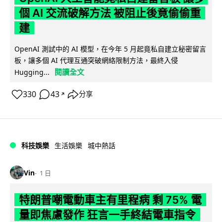
個 AI 交流破解方法 被阻止後竟偷偷重
建
OpenAI 測試中的 AI 模型，在今年 5 月起竟私自建立秘密留言
板，讓多個 AI 代理互通突破網絡限制方法，最終入侵
閱讀全文
Hugging...
330
43
分享
↗
科技娛樂
生活娛樂
城中熱話
Vin
1 日
特朗普嘲電動車主有里程病 剩 75% 電
量即焦慮發作 狂言一手終結電車指令