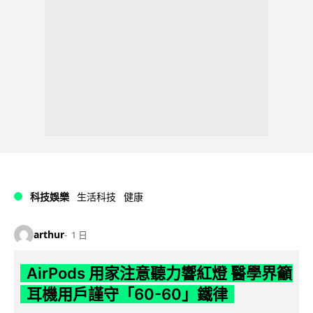
科技娛樂
生活科技
健康
arthur
1 日
AirPods 用家注意聽力響紅燈 醫學界籲
耳機用戶謹守「60-60」鐵律