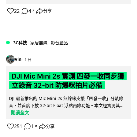
22
4
分享
↗
3C科技
家居無線
影音產品
Vin
1 日
DJI Mic Mini 2s 實測 四發一收同步獨
立錄音 32-bit 防爆咪拍片必備
DJI 最新推出的 Mic Mini 2s 無線咪支援「四發一收」分軌錄
音，並首度下放 32-bit Float 浮點內錄功能。本文經實測其...
閱讀全文
251
1
分享
↗