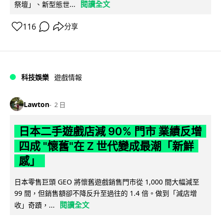
閱讀全文
祭壇」、新型態世...
116
分享
科技娛樂
遊戲情報
Lawton
2 日
日本二手遊戲店減 90% 門市 業績反增
四成 "懷舊"在 Z 世代變成最潮「新鮮
感」
日本零售巨頭 GEO 將懷舊遊戲銷售門市從 1,000 間大幅減至
99 間，但銷售額卻不降反升至過往的 1.4 倍。做到「減店增
閱讀全文
收」奇蹟，...