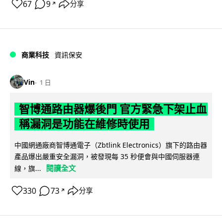
67
9
分享
↗
商業科技
資訊保安
Vin
1 日
智博通路由器爆後門 官方緊急下架止血
稱漏洞是功能在維修時使用
中國網通廠商智博通電子（Zbtlink Electronics）旗下的路由器
產品爆出嚴重安全漏洞，被發現每 35 秒便會與中國伺服器連
閱讀全文
線，旗...
330
73
分享
↗