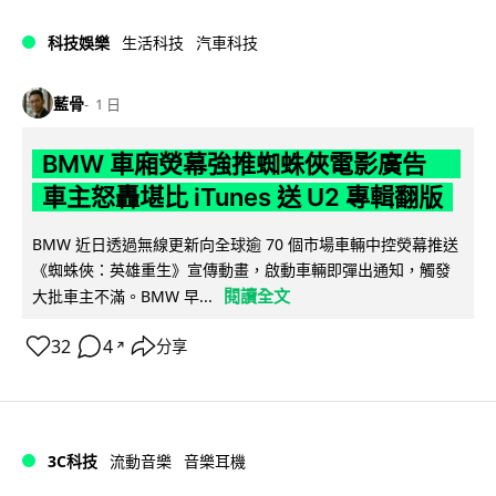
科技娛樂
生活科技
汽車科技
藍骨
1 日
BMW 車廂熒幕強推蜘蛛俠電影廣告
車主怒轟堪比 iTunes 送 U2 專輯翻版
BMW 近日透過無線更新向全球逾 70 個市場車輛中控熒幕推送
《蜘蛛俠：英雄重生》宣傳動畫，啟動車輛即彈出通知，觸發
閱讀全文
大批車主不滿。BMW 早...
32
4
分享
↗
3C科技
流動音樂
音樂耳機