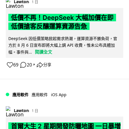
Lawton
1 日
低價不再！DeepSeek 大幅加價在即
低價搶客反釀運算資源告急
DeepSeek 因低價策略掀起需求熱潮，運算資源不勝負荷，官
方於 8 月 6 日宣布即將大幅上調 API 收費，惟未公布具體加
閱讀全文
幅。事件與...
69
20
分享
↗
iOS App
應用軟件
應用軟件
Lawton
1 日
首爾大生 2 星期開發防曬地圖 一日暴增