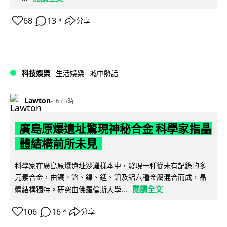
68
13
分享
↗
科技娛樂
生活娛樂
城中熱話
Lawton
6 小時
廣島原爆遺址驚現神秘合金 科學家指晶
體結構前所未見
科學家在廣島原爆遺址沙灘樣本中，發現一種從未有記錄的多
元素合金，由鐵、鉻、鎳、錳、鉬及鋁六種金屬混合而成，晶
閱讀全文
體結構獨特。研究由佛羅倫斯大學...
106
16
分享
↗