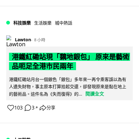
科技娛樂
生活娛樂
城中熱話
Lawton
8 小時
港鐵紅磡站現「黐地銀包」 原來是藝術
品呃足全港市民兩年
港鐵紅磡站月台一個銀色「銀包」多年來一再令乘客誤以為有
人遺失財物，事主原本打算拾起交還，卻發現原來是黏在地上
閱讀全文
的藝術品。這件名為《失而復得》的...
103
3
分享
↗