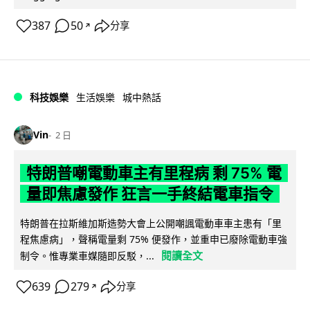
387
50
分享
↗
科技娛樂
生活娛樂
城中熱話
Vin
2 日
特朗普嘲電動車主有里程病 剩 75% 電
量即焦慮發作 狂言一手終結電車指令
特朗普在拉斯維加斯造勢大會上公開嘲諷電動車車主患有「里
程焦慮病」，聲稱電量剩 75% 便發作，並重申已廢除電動車強
閱讀全文
制令。惟專業車媒隨即反駁，...
639
279
分享
↗