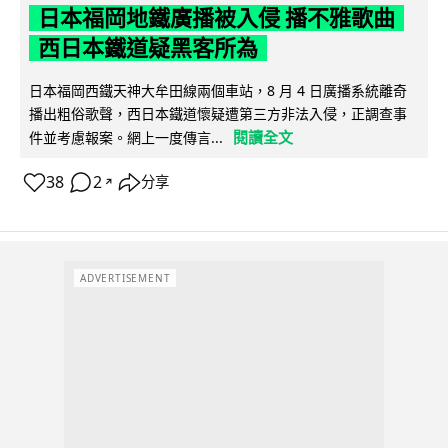
日本福岡地鐵廣播被入侵 播不雅歌曲
西日本鐵道疑黑客所為
日本福岡西鐵天神大牟田線兩個車站，8 月 4 日廣播系統離奇
播出粗俗歌聲，西日本鐵道懷疑遭第三方非法入侵，正調查事
閱讀全文
件並考慮報案。網上一度傳言...
38
2
分享
↗
ADVERTISEMENT