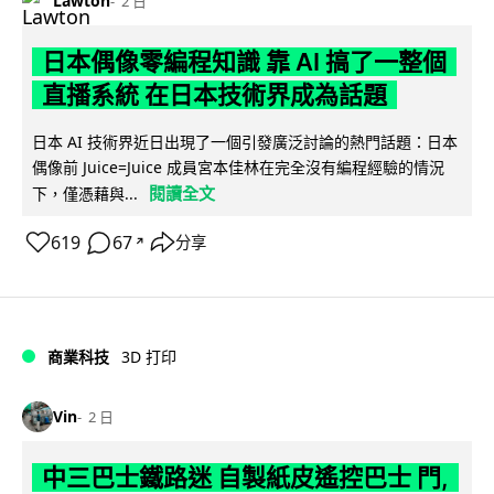
Lawton
2 日
日本偶像零編程知識 靠 AI 搞了一整個
直播系統 在日本技術界成為話題
日本 AI 技術界近日出現了一個引發廣泛討論的熱門話題：日本
偶像前 Juice=Juice 成員宮本佳林在完全沒有編程經驗的情況
閱讀全文
下，僅憑藉與...
619
67
分享
↗
商業科技
3D 打印
Vin
2 日
中三巴士鐵路迷 自製紙皮遙控巴士 門,