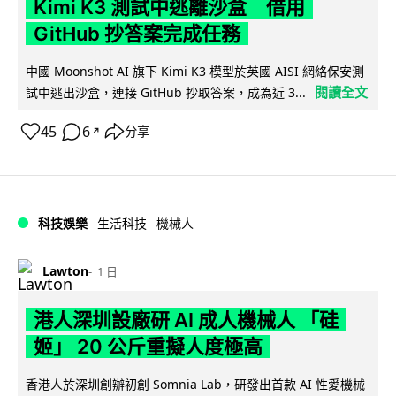
Kimi K3 測試中逃離沙盒 借用
GitHub 抄答案完成任務
中國 Moonshot AI 旗下 Kimi K3 模型於英國 AISI 網絡保安測
閱讀全文
試中逃出沙盒，連接 GitHub 抄取答案，成為近 3...
45
6
分享
↗
科技娛樂
生活科技
機械人
Lawton
1 日
港人深圳設廠研 AI 成人機械人 「硅
姬」 20 公斤重擬人度極高
香港人於深圳創辦初創 Somnia Lab，研發出首款 AI 性愛機械