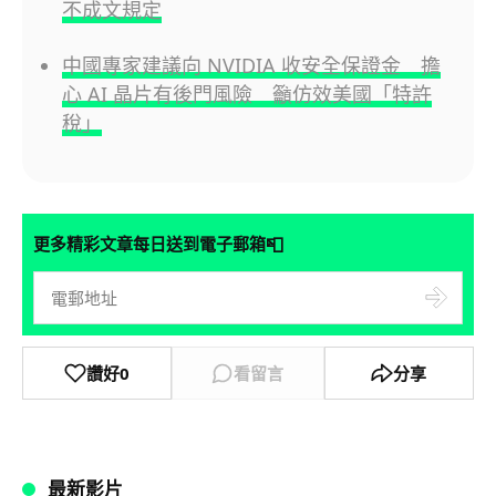
不成文規定
中國專家建議向 NVIDIA 收安全保證金 擔
心 AI 晶片有後門風險 籲仿效美國「特許
稅」
📮
更多精彩文章每日送到電子郵箱
讚好
0
看留言
分享
最新影片