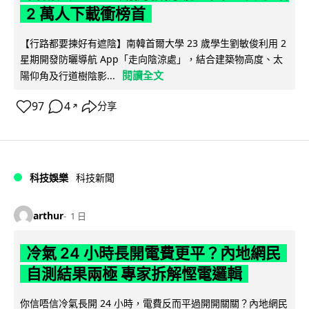
2 萬人下載衝榜首
【行路都要揀好有遮陰】南韓首爾大學 23 歲學生劉敏俊利用 2
星期開發防曬導航 App「走向陰涼處」，結合建築物高度、太
閱讀全文
陽仰角及行道樹陰影...
97
4
分享
↗
科技娛樂
科技新聞
arthur
1 日
冷氣 24 小時長開電費更平？內地網民
自測結果兩極 專家拆解慳電邏輯
你信唔信冷氣長開 24 小時，電費反而平過開開關關？內地網民