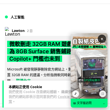
人工智能
Lawton
2 日
×
微軟刪走 32GB RAM 遊戲建議 分析:
為 8GB Surface 銷售鋪路 連自家
Copilot+ 門檻也未到
Microsoft 被發現靜靜刪除官方網站上，對遊戲玩家要為電腦配
置 32GB RAM 的建議。分析指微軟同時新推出的 8GB RAM 入
閱讀全文
門...
本網站正使用 Cookie
171
16
分享
我們使用 Cookie 改善網站體驗。 繼續使用
↗
🎵
⛶
我們的網站即表示您同意我們的
Cookie 政
策
。
📖 文字版訪問
→