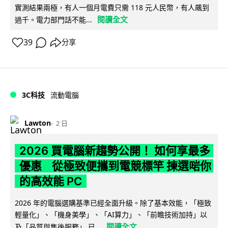
實測結果兩極，有人一個月電費只需 118 元人民幣，有人飆到
閱讀全文
過千。電力部門話不能...
39
分享
3C科技
流動電腦
Lawton
2 日
2026 買電腦新趨勢公開！ 如何享最多
優惠 從極致便攜到電競標竿 揀選啱你
的高效能 PC
2026 年的電腦選購基準已經全面升級。除了基本效能，「極致
輕量化」、「機身美學」、「AI算力」、「前瞻技術加持」以
閱讀全文
及「品質與售後服務」 已...