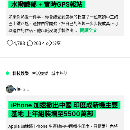
水撥識郁 + 實時GPS報站
如果你熱愛一件事，你會熱愛到怎樣的程度？一位就讀中三的
巴士鐵路迷，選擇由零開始，把自己的興趣一步步變成真正可
閱讀全文
以運作的作品。他以紙皮親手製作出...
4,788
263
分享
↗
科技娛樂
生活娛樂
城中熱話
Vin
2 日
iPhone 加速撤出中國 印度成新機主要
基地 上年組裝增至5500萬部
Apple 加速將 iPhone 生產線由中國轉往印度，目標兩年內將