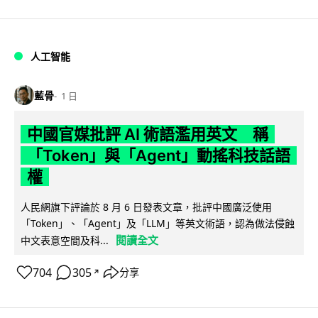
人工智能
藍骨
1 日
中國官媒批評 AI 術語濫用英文 稱
「Token」與「Agent」動搖科技話語
權
人民網旗下評論於 8 月 6 日發表文章，批評中國廣泛使用
「Token」、「Agent」及「LLM」等英文術語，認為做法侵蝕
閱讀全文
中文表意空間及科...
704
305
分享
↗