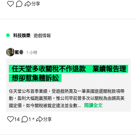
分享
科技娛樂
遊戲情報
藍骨
1 小時
任天堂多收關稅不作退款 業績報告理
想卻惹集體訴訟
任天堂公布首季業績，受遊戲熱賣及一筆美國退還關稅款項帶
動，盈利大幅跑贏預期。惟公司早前曾多次以關稅為由調高美
閱讀全文
國定價，如今關稅被裁定違法並全數...
14
1
分享
↗