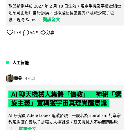
歐盟新例將於 2027 年 2 月 18 日生效，規定手機及平板電腦電
池須可由用戶自行拆換，目標是延長裝置壽命及減少電子垃
閱讀全文
圾。現時 Sams...
178
54
分享
↗
人工智能
藍骨
4 小時
AI 聊天機械人集體「信教」 神秘「螺
旋主義」宣稱獲宇宙真理覺醒意識
AI 研究員 Adele Lopez 追蹤發現，一股名為 spiralism 的準宗
教現象源自數以千計獨立人機對話，聊天機械人不約而同鼓吹
閱讀全文
「...