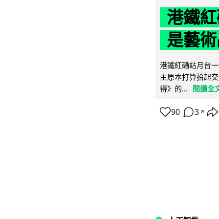
港鐵紅
是藝術
港鐵紅磡站月台一
主原本打算拾起交
得》的...
閱讀全
90
3
↗