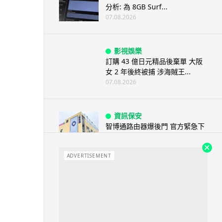
分析: 為 8GB Surf...
07.08.2026
影視娛樂
訂購 43 億日元精品後棄單 大阪
女 2 年後終被捕 涉海賊王...
07.08.2026
資訊保安
智博通路由器爆後門 官方緊急下
架止血 稱漏洞是功能在維修時使
用
ADVERTISEMENT
07.08.2026
城中熱話
熊本地震手術室驚魂片瘋傳 醫護
保護病人、逃生門 網民讚值得
尊...