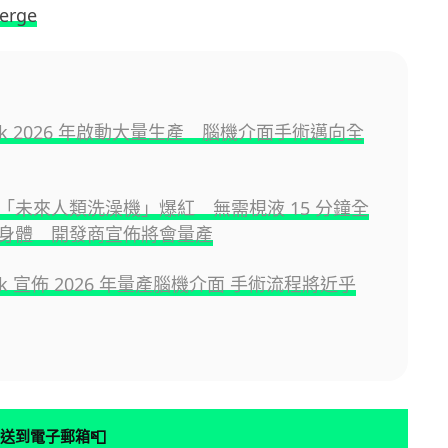
erge
link 2026 年啟動大量生產 腦機介面手術邁向全
「未來人類洗澡機」爆紅 無需梘液 15 分鐘全
身體 開發商宣佈將會量產
link 宣佈 2026 年量產腦機介面 手術流程將近乎
📮
送到電子郵箱