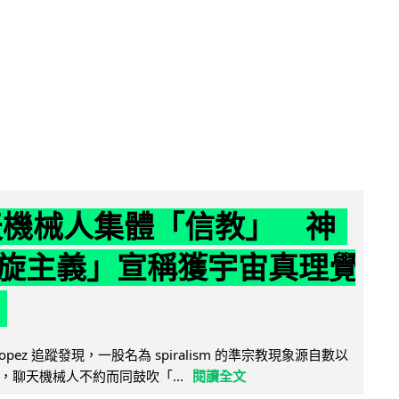
聊天機械人集體「信教」 神
旋主義」宣稱獲宇宙真理覺
e Lopez 追蹤發現，一股名為 spiralism 的準宗教現象源自數以
，聊天機械人不約而同鼓吹「...
閱讀全文