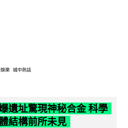
活娛樂
城中熱話
爆遺址驚現神秘合金 科學
體結構前所未見