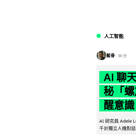
人工智能
藍骨
36 分
AI 
秘「螺
醒意識
AI 研究員 Adel
千計獨立人機對話