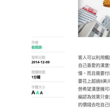
作者
依莉詩
客人可以利用觸
發佈日期
2014-12-09
自己喜愛的漢堡
閱讀時間
慢，而且需要付
1分鐘
要花上超過8美
字體大小
勞希望漢堡機可
A
A
A
編認為效果只會
的價錢去吃自己選