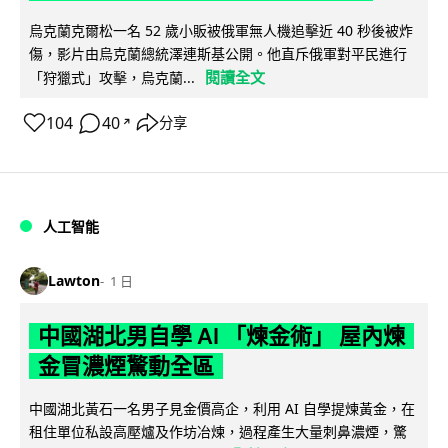
烏克蘭克爾松一名 52 歲小販被俄軍無人機追擊近 40 秒後被炸
傷，影片由烏克蘭總統澤連斯基公開。他直斥俄軍對平民進行
閱讀全文
「狩獵式」攻擊，烏克蘭...
104
40
分享
↗
人工智能
Lawton
1 日
中國湖北男自學 AI 「煉金術」 屋內煉
金冒濃煙驚動全區
中國湖北黃石一名男子見金價高企，利用 AI 自學提煉黃金，在
租住單位私設高壓爐及作坊冶煉，過程產生大量刺鼻濃煙，驚