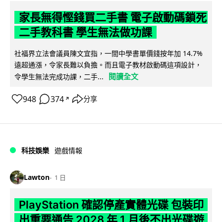
家長無得慳錢買二手書 電子啟動碼鎖死
二手教科書 學生無法做功課
社福界立法會議員陳文宜指，一間中學書單價錢按年加 14.7%
遠超通漲，令家長難以負擔。而且電子教材啟動碼這項設計，
閱讀全文
令學生無法完成功課，二手...
948
374
分享
↗
科技娛樂
遊戲情報
Lawton
1 日
PlayStation 確認停產實體光碟 包裝印
出重要通告 2028 年 1 月後不出光碟遊