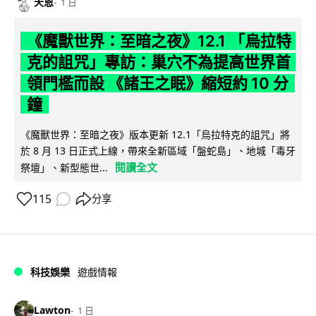
天恩
1 日
《魔獸世界：至暗之夜》12.1 「烏拉特
克的詛咒」專訪：巢穴不為提高世界首
領門檻而設 《諸王之眠》縮短約 10 分
鐘
《魔獸世界：至暗之夜》版本更新 12.1「烏拉特克的詛咒」將
於 8 月 13 日正式上線，帶來全新區域「盤蛇島」、地城「毒牙
閱讀全文
祭壇」、新型態世...
115
分享
科技娛樂
遊戲情報
Lawton
1 日