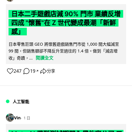
日本二手遊戲店減 90% 門市 業績反增
四成 "懷舊"在 Z 世代變成最潮「新鮮
感」
日本零售巨頭 GEO 將懷舊遊戲銷售門市從 1,000 間大幅減至
99 間，但銷售額卻不降反升至過往的 1.4 倍。做到「減店增
閱讀全文
收」奇蹟，...
247
19
分享
↗
人工智能
Vin
1 日