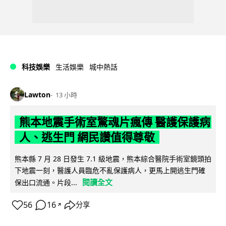
科技娛樂
生活娛樂
城中熱話
Lawton
13 小時
熊本地震手術室驚魂片瘋傳 醫護保護病
人、逃生門 網民讚值得尊敬
熊本縣 7 月 28 日發生 7.1 級地震，熊本綜合醫院手術室鏡頭拍
下地震一刻，醫護人員臨危不亂保護病人，更馬上開逃生門確
閱讀全文
保出口流通。片段...
56
16
分享
↗