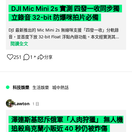
DJI Mic Mini 2s 實測 四發一收同步獨
立錄音 32-bit 防爆咪拍片必備
DJI 最新推出的 Mic Mini 2s 無線咪支援「四發一收」分軌錄
音，並首度下放 32-bit Float 浮點內錄功能。本文經實測其...
閱讀全文
251
1
分享
↗
科技娛樂
生活娛樂
城中熱話
Lawton
1 日
澤連斯基怒斥俄軍「人肉狩獵」 無人機
追殺烏克蘭小販近 40 秒仍被炸傷