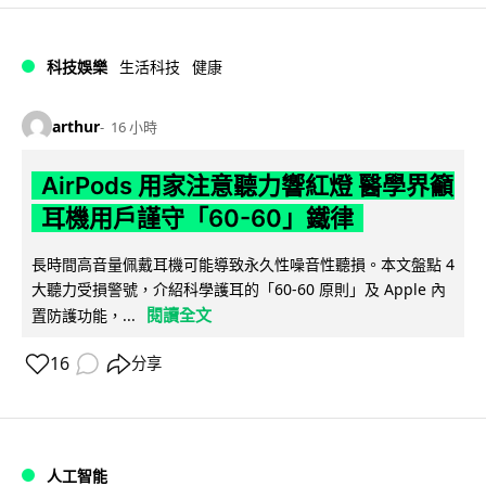
科技娛樂
生活科技
健康
arthur
16 小時
AirPods 用家注意聽力響紅燈 醫學界籲
耳機用戶謹守「60-60」鐵律
長時間高音量佩戴耳機可能導致永久性噪音性聽損。本文盤點 4
大聽力受損警號，介紹科學護耳的「60-60 原則」及 Apple 內
閱讀全文
置防護功能，...
16
分享
人工智能