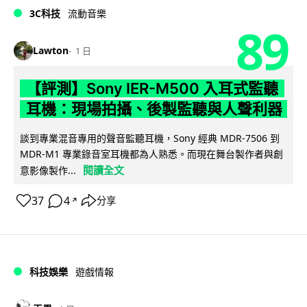
3C科技
流動音樂
89
Lawton
1 日
【評測】Sony IER-M500 入耳式監聽
耳機：現場拍攝、後製監聽與人聲利器
談到專業混音專用的聲音監聽耳機，Sony 經典 MDR-7506 到
MDR-M1 專業錄音室耳機都為人熟悉。而現在舞台製作者與創
閱讀全文
意影像製作...
37
4
分享
↗
科技娛樂
遊戲情報