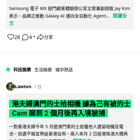
Samsung 電子 MX 部門顧客體驗辦公室主管兼副總裁 Jay Kim
閱讀全
表示，品牌正推動 Galaxy AI 邁向全自動化 Agent...
文
28
4
分享
↗
科技娛樂
生活娛樂
城中熱話
Lawton
1 日
港夫婦澳門的士拾相機 據為己有被的士
Cam 睇到 2 個月後再入境被捕
一對香港夫婦今年 5 月遊澳門乘的士拾獲他人遺留相機及電
池，拾遺不報並帶返香港自用。兩人本月 2 日經港珠澳大橋再