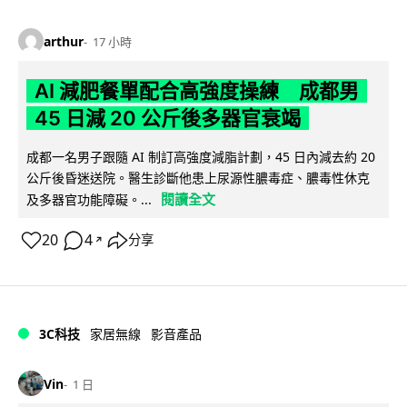
arthur
17 小時
AI 減肥餐單配合高強度操練 成都男
45 日減 20 公斤後多器官衰竭
成都一名男子跟隨 AI 制訂高強度減脂計劃，45 日內減去約 20
公斤後昏迷送院。醫生診斷他患上尿源性膿毒症、膿毒性休克
閱讀全文
及多器官功能障礙。...
20
4
分享
↗
3C科技
家居無線
影音產品
Vin
1 日