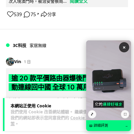
閱讀全文
次入境澳門時，被治安警察局...
539
75
分享
↗
3C科技
家居無線
×
Vin
1 日
逾 20 款平價路由器爆後門 每 35 秒自
動連線回中國 全球 10 萬用家私隱堪憂
網絡安全公司 VulnCheck 揭發中國智博通電子（Zbtlink）生產
本網站正使用 Cookie
閱
的 20 多款路由器內置後門程式「Endlessdoors」（無盡...
我們使用 Cookie 改善網站體驗。 繼續使用
讀全文
🎵
⛶
我們的網站即表示您同意我們的
Cookie 政
策
。
📖 詳細評測
→
969
221
分享
↗