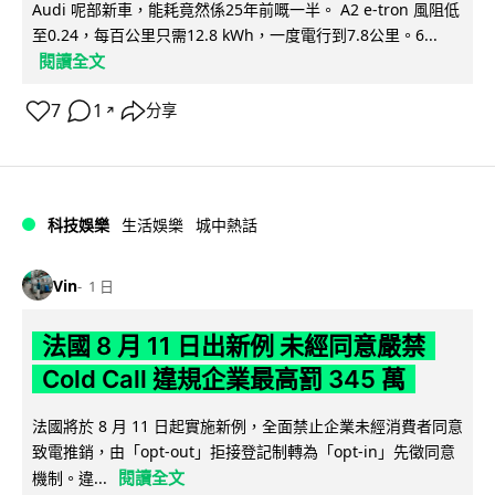
Audi 呢部新車，能耗竟然係25年前嘅一半。 A2 e-tron 風阻低
至0.24，每百公里只需12.8 kWh，一度電行到7.8公里。6...
閱讀全文
7
1
分享
↗
科技娛樂
生活娛樂
城中熱話
Vin
1 日
法國 8 月 11 日出新例 未經同意嚴禁
Cold Call 違規企業最高罰 345 萬
法國將於 8 月 11 日起實施新例，全面禁止企業未經消費者同意
致電推銷，由「opt-out」拒接登記制轉為「opt-in」先徵同意
閱讀全文
機制。違...