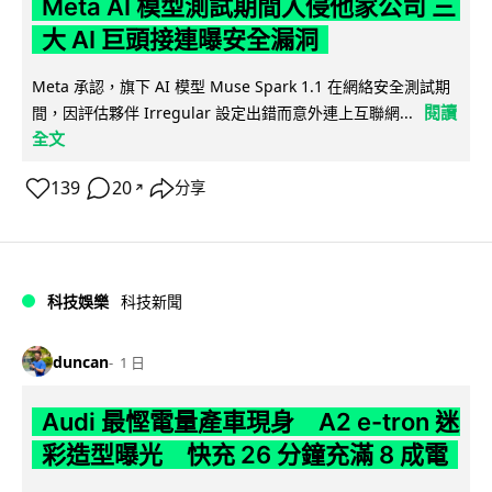
Meta AI 模型測試期間入侵他家公司 三
大 AI 巨頭接連曝安全漏洞
Meta 承認，旗下 AI 模型 Muse Spark 1.1 在網絡安全測試期
閱讀
間，因評估夥伴 Irregular 設定出錯而意外連上互聯網...
全文
139
20
分享
↗
科技娛樂
科技新聞
duncan
1 日
Audi 最慳電量產車現身 A2 e-tron 迷
彩造型曝光 快充 26 分鐘充滿 8 成電