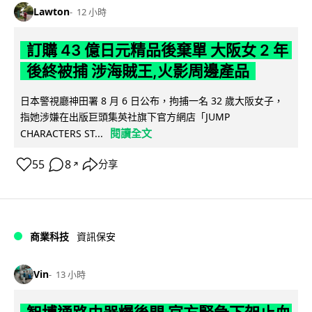
Lawton
12 小時
訂購 43 億日元精品後棄單 大阪女 2 年
後終被捕 涉海賊王,火影周邊產品
日本警視廳神田署 8 月 6 日公布，拘捕一名 32 歲大阪女子，
指她涉嫌在出版巨頭集英社旗下官方網店「JUMP
閱讀全文
CHARACTERS ST...
55
8
分享
↗
商業科技
資訊保安
Vin
13 小時