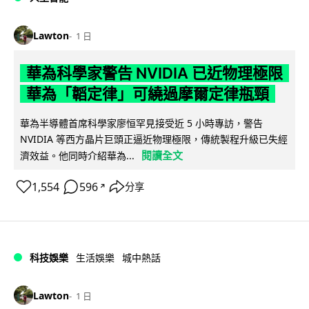
Lawton
1 日
華為科學家警告 NVIDIA 已近物理極限
華為「韜定律」可繞過摩爾定律瓶頸
華為半導體首席科學家廖恒罕見接受近 5 小時專訪，警告
NVIDIA 等西方晶片巨頭正逼近物理極限，傳統製程升級已失經
閱讀全文
濟效益。他同時介紹華為...
1,554
596
分享
↗
科技娛樂
生活娛樂
城中熱話
Lawton
1 日