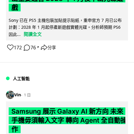
戲
Sony 已在 PS5 主機包裝加貼提示貼紙，重申官方 7 月已公布
計劃：2028 年 1 月起停產新遊戲實體光碟。分析師預期 PS6
閱讀全文
因此...
172
76
分享
↗
人工智能
Vin
1 日
Samsung 展示 Galaxy AI 新方向 未來
手機毋須輸入文字 轉向 Agent 全自動操
作