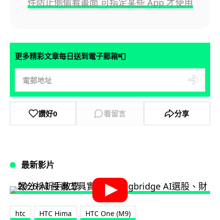
件防止側偷看畫面 可指定某些 App 才使用
📮
更多精彩文章每日送到電子郵箱
讚好
0
看留言
分享
最新影片
htc
HTC Hima
HTC One (M9)