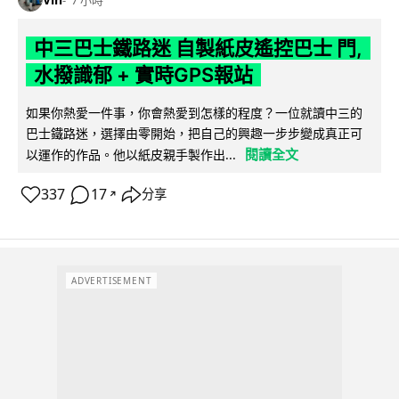
中三巴士鐵路迷 自製紙皮遙控巴士 門,
水撥識郁 + 實時GPS報站
如果你熱愛一件事，你會熱愛到怎樣的程度？一位就讀中三的
巴士鐵路迷，選擇由零開始，把自己的興趣一步步變成真正可
閱讀全文
以運作的作品。他以紙皮親手製作出...
337
17
分享
↗
ADVERTISEMENT