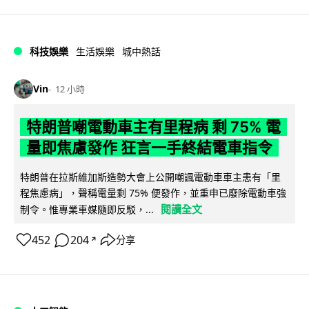
科技娛樂
生活娛樂
城中熱話
Vin
12 小時
特朗普嘲電動車主有里程病 剩 75% 電
量即焦慮發作 狂言一手終結電車指令
特朗普在拉斯維加斯造勢大會上公開嘲諷電動車車主患有「里
程焦慮病」，聲稱電量剩 75% 便發作，並重申已廢除電動車強
閱讀全文
制令。惟專業車媒隨即反駁，...
452
204
分享
↗