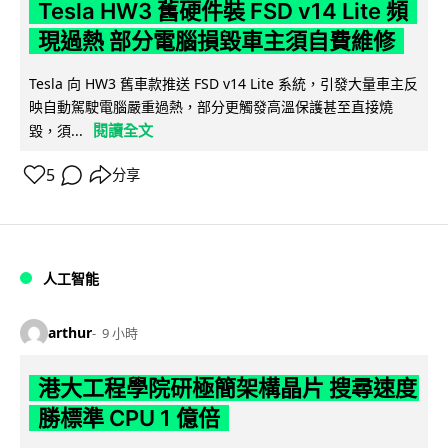
Tesla HW3 舊硬件裝 FSD v14 Lite 頻
現過熱 部分電腦損毀車主須自費維修
Tesla 向 HW3 舊車款推送 FSD v14 Lite 系統，引發大量車主反
映自動駕駛電腦嚴重過熱，部分更觸發高溫保護甚至直接燒
閱讀全文
毀，須...
5
分享
人工智能
arthur
9 小時
港大工程學院研極簡架構晶片 搜尋速度
勝標準 CPU 1 億倍