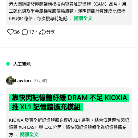
港大團隊研發極簡架構模擬內容尋址記憶體（CAM）晶片，用
二硫化鉬及半金屬銻克服傳輸瓶頸，漢明距離計算速度比標準
閱讀全文
CPU快1億倍，每次搜尋耗能低...
36
17
分享
↗
人工智能
Lawton
21 小時
靠快閃記憶體紓緩 DRAM 不足 KIOXIA
推 XL1 記憶體擴充模組
KIOXIA 發表全新記憶體擴充模組 XL1 系列，結合低延遲快閃記
憶體 XL-FLASH 與 CXL 介面，將快閃記憶體轉化為記憶體擴充
閱讀全文
方...