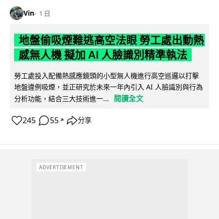
Vin
1 日
地盤偷吸煙難逃高空法眼 勞工處出動熱
感無人機 擬加 AI 人臉識別精準執法
勞工處投入配備熱感應鏡頭的小型無人機進行高空巡邏以打擊
地盤違例吸煙，並正研究於未來一年內引入 AI 人臉識別與行為
閱讀全文
分析功能，結合三大技術進一...
245
55
分享
↗
ADVERTISEMENT