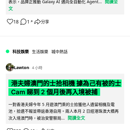
閱讀全
表示，品牌正推動 Galaxy AI 邁向全自動化 Agent...
文
18
1
分享
↗
科技娛樂
生活娛樂
城中熱話
Lawton
4 小時
港夫婦澳門的士拾相機 據為己有被的士
Cam 睇到 2 個月後再入境被捕
一對香港夫婦今年 5 月遊澳門乘的士拾獲他人遺留相機及電
池，拾遺不報並帶返香港自用。兩人本月 2 日經港珠澳大橋再
閱讀全文
次入境澳門時，被治安警察局...