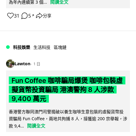
閱讀全文
為年內連續第 3 個...
31
5
分享
↗
科技娛樂
生活科技
區塊鏈
Lawton
1 日
Fun Coffee 咖啡騙局爆煲 咖啡包裝虛
擬貨幣投資騙局 港澳警拘 8 人涉款
9,400 萬元
香港警方聯同澳門司警搗破以養生咖啡生意包裝的虛擬貨幣投
資騙局 Fun Coffee，兩地共拘捕 8 人，接獲逾 200 宗舉報，涉
閱讀全文
款 9,4...