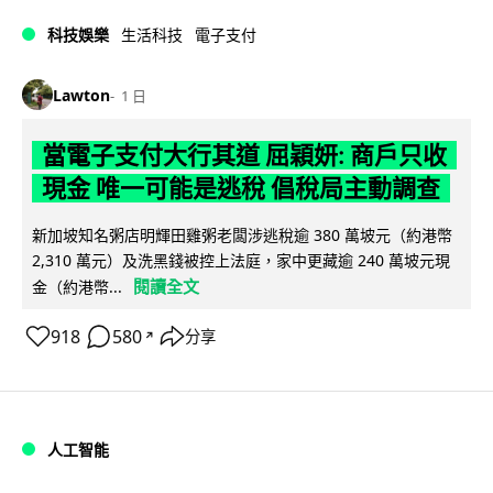
科技娛樂
生活科技
電子支付
Lawton
1 日
當電子支付大行其道 屈穎妍: 商戶只收
現金 唯一可能是逃稅 倡稅局主動調查
新加坡知名粥店明輝田雞粥老闆涉逃稅逾 380 萬坡元（約港幣
2,310 萬元）及洗黑錢被控上法庭，家中更藏逾 240 萬坡元現
閱讀全文
金（約港幣...
918
580
分享
↗
人工智能