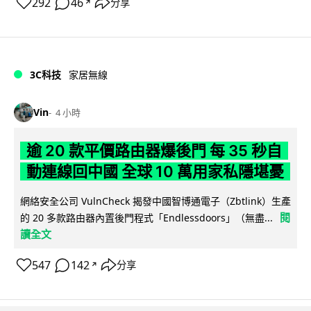
292
46
分享
↗
3C科技
家居無線
Vin
4 小時
逾 20 款平價路由器爆後門 每 35 秒自
動連線回中國 全球 10 萬用家私隱堪憂
網絡安全公司 VulnCheck 揭發中國智博通電子（Zbtlink）生產
閱
的 20 多款路由器內置後門程式「Endlessdoors」（無盡...
讀全文
547
142
分享
↗