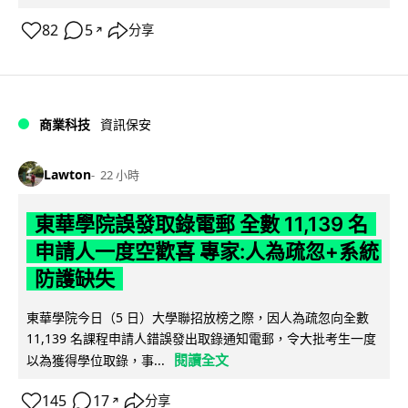
82
5
分享
↗
商業科技
資訊保安
Lawton
22 小時
東華學院誤發取錄電郵 全數 11,139 名
申請人一度空歡喜 專家:人為疏忽+系統
防護缺失
東華學院今日（5 日）大學聯招放榜之際，因人為疏忽向全數
11,139 名課程申請人錯誤發出取錄通知電郵，令大批考生一度
閱讀全文
以為獲得學位取錄，事...
145
17
分享
↗