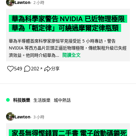
Lawton
2 小時
華為科學家警告 NVIDIA 已近物理極限
華為「韜定律」可繞過摩爾定律瓶頸
華為半導體首席科學家廖恒罕見接受近 5 小時專訪，警告
NVIDIA 等西方晶片巨頭正逼近物理極限，傳統製程升級已失經
閱讀全文
濟效益。他同時介紹華為...
549
202
分享
↗
科技娛樂
生活娛樂
城中熱話
Lawton
3 小時
家長無得慳錢買二手書 電子啟動碼鎖死