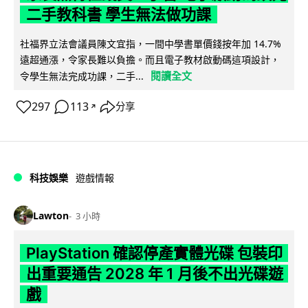
二手教科書 學生無法做功課
社福界立法會議員陳文宜指，一間中學書單價錢按年加 14.7%
遠超通漲，令家長難以負擔。而且電子教材啟動碼這項設計，
閱讀全文
令學生無法完成功課，二手...
297
113
分享
↗
科技娛樂
遊戲情報
Lawton
3 小時
PlayStation 確認停產實體光碟 包裝印
出重要通告 2028 年 1 月後不出光碟遊
戲