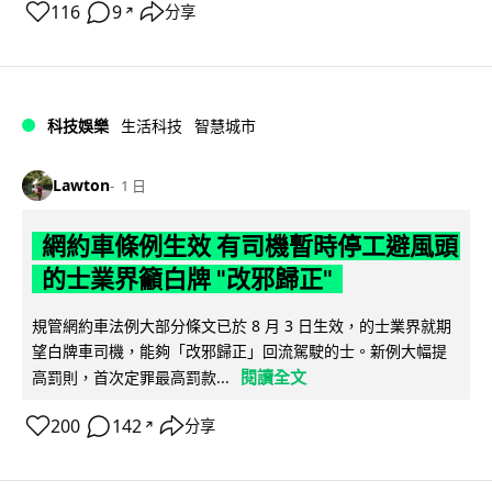
116
9
分享
↗
科技娛樂
生活科技
智慧城市
Lawton
1 日
網約車條例生效 有司機暫時停工避風頭
的士業界籲白牌 "改邪歸正"
規管網約車法例大部分條文已於 8 月 3 日生效，的士業界就期
望白牌車司機，能夠「改邪歸正」回流駕駛的士。新例大幅提
閱讀全文
高罰則，首次定罪最高罰款...
200
142
分享
↗