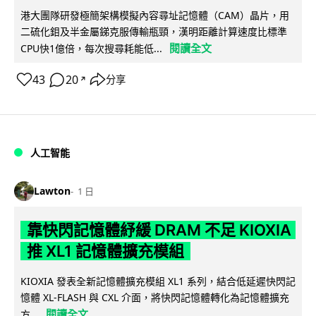
港大團隊研發極簡架構模擬內容尋址記憶體（CAM）晶片，用
二硫化鉬及半金屬銻克服傳輸瓶頸，漢明距離計算速度比標準
閱讀全文
CPU快1億倍，每次搜尋耗能低...
43
20
分享
↗
人工智能
Lawton
1 日
靠快閃記憶體紓緩 DRAM 不足 KIOXIA
推 XL1 記憶體擴充模組
KIOXIA 發表全新記憶體擴充模組 XL1 系列，結合低延遲快閃記
憶體 XL-FLASH 與 CXL 介面，將快閃記憶體轉化為記憶體擴充
閱讀全文
方...