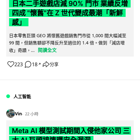
日本二手遊戲店減 90% 門市 業績反增
四成 "懷舊"在 Z 世代變成最潮「新鮮
感」
日本零售巨頭 GEO 將懷舊遊戲銷售門市從 1,000 間大幅減至
99 間，但銷售額卻不降反升至過往的 1.4 倍。做到「減店增
閱讀全文
收」奇蹟，...
223
18
分享
↗
人工智能
Vin
22 小時
Meta AI 模型測試期間入侵他家公司 三