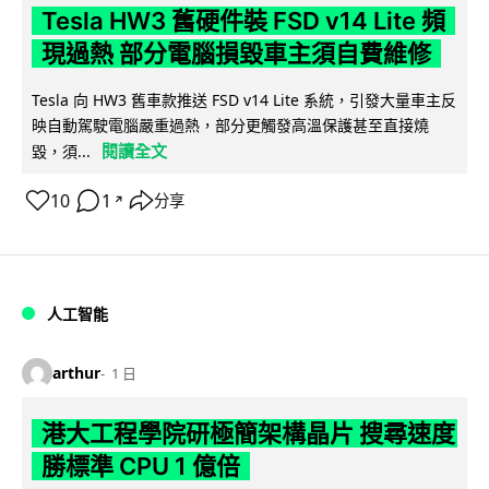
Tesla HW3 舊硬件裝 FSD v14 Lite 頻
現過熱 部分電腦損毀車主須自費維修
Tesla 向 HW3 舊車款推送 FSD v14 Lite 系統，引發大量車主反
映自動駕駛電腦嚴重過熱，部分更觸發高溫保護甚至直接燒
閱讀全文
毀，須...
10
1
分享
↗
人工智能
arthur
1 日
港大工程學院研極簡架構晶片 搜尋速度
勝標準 CPU 1 億倍