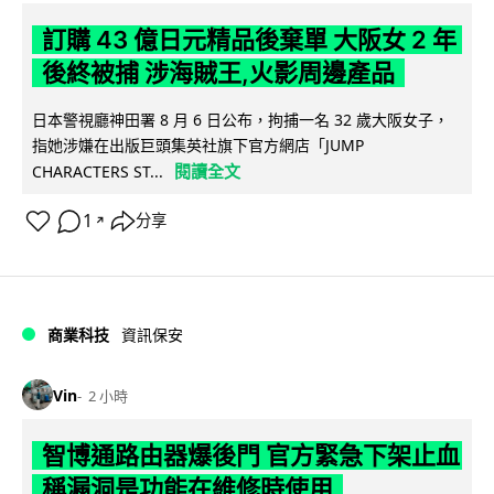
訂購 43 億日元精品後棄單 大阪女 2 年
後終被捕 涉海賊王,火影周邊產品
日本警視廳神田署 8 月 6 日公布，拘捕一名 32 歲大阪女子，
指她涉嫌在出版巨頭集英社旗下官方網店「JUMP
閱讀全文
CHARACTERS ST...
1
分享
↗
商業科技
資訊保安
Vin
2 小時
智博通路由器爆後門 官方緊急下架止血
稱漏洞是功能在維修時使用