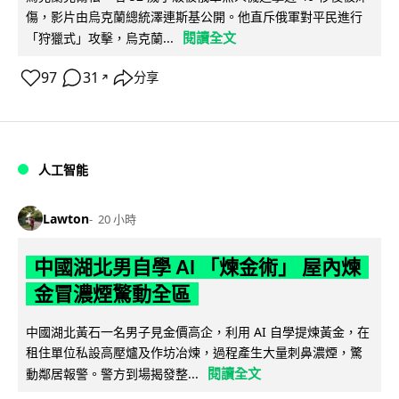
傷，影片由烏克蘭總統澤連斯基公開。他直斥俄軍對平民進行
閱讀全文
「狩獵式」攻擊，烏克蘭...
97
31
分享
↗
人工智能
Lawton
20 小時
中國湖北男自學 AI 「煉金術」 屋內煉
金冒濃煙驚動全區
中國湖北黃石一名男子見金價高企，利用 AI 自學提煉黃金，在
租住單位私設高壓爐及作坊冶煉，過程產生大量刺鼻濃煙，驚
閱讀全文
動鄰居報警。警方到場揭發整...