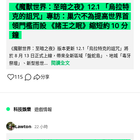
《魔獸世界：至暗之夜》12.1 「烏拉特
克的詛咒」專訪：巢穴不為提高世界首
領門檻而設 《諸王之眠》縮短約 10 分
鐘
《魔獸世界：至暗之夜》版本更新 12.1「烏拉特克的詛咒」將
於 8 月 13 日正式上線，帶來全新區域「盤蛇島」、地城「毒牙
閱讀全文
祭壇」、新型態世...
115
分享
科技娛樂
遊戲情報
Lawton
22 小時