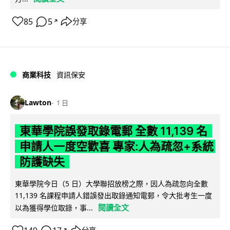
85
5
分享
↗
商業科技
資訊保安
Lawton
1 日
東華學院誤發取錄電郵 全數 11,139 名
申請人一度空歡喜 專家:人為疏忽+系統
防護缺失
東華學院今日（5 日）大學聯招放榜之際，因人為疏忽向全數
11,139 名課程申請人錯誤發出取錄通知電郵，令大批考生一度
閱讀全文
以為獲得學位取錄，事...