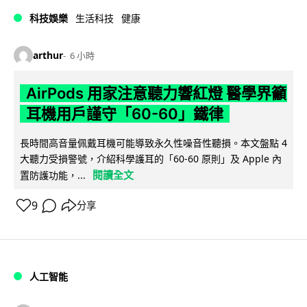
科技娛樂
生活科技
健康
arthur
6 小時
AirPods 用家注意聽力響紅燈 醫學界籲
耳機用戶謹守「60-60」鐵律
長時間高音量佩戴耳機可能導致永久性噪音性聽損。本文盤點 4
大聽力受損警號，介紹科學護耳的「60-60 原則」及 Apple 內
閱讀全文
置防護功能，...
9
分享
人工智能