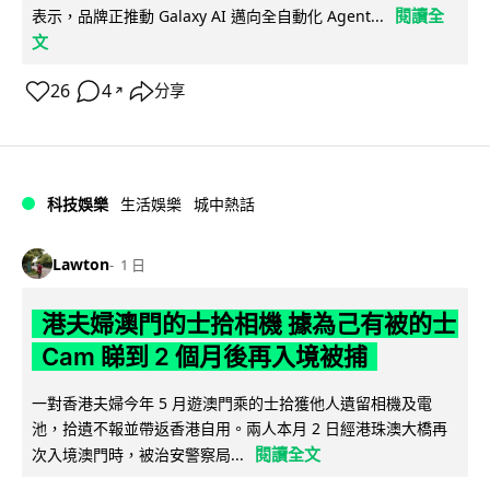
閱讀全
表示，品牌正推動 Galaxy AI 邁向全自動化 Agent...
文
26
4
分享
↗
科技娛樂
生活娛樂
城中熱話
Lawton
1 日
港夫婦澳門的士拾相機 據為己有被的士
Cam 睇到 2 個月後再入境被捕
一對香港夫婦今年 5 月遊澳門乘的士拾獲他人遺留相機及電
池，拾遺不報並帶返香港自用。兩人本月 2 日經港珠澳大橋再
閱讀全文
次入境澳門時，被治安警察局...