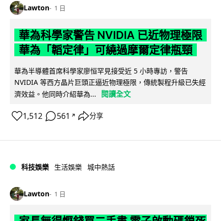
Lawton
1 日
華為科學家警告 NVIDIA 已近物理極限
華為「韜定律」可繞過摩爾定律瓶頸
華為半導體首席科學家廖恒罕見接受近 5 小時專訪，警告
NVIDIA 等西方晶片巨頭正逼近物理極限，傳統製程升級已失經
閱讀全文
濟效益。他同時介紹華為...
1,512
561
分享
↗
科技娛樂
生活娛樂
城中熱話
Lawton
1 日
家長無得慳錢買二手書 電子啟動碼鎖死