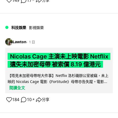
149
17
分享
↗
科技娛樂
影視娛樂
Lawton
1 日
Nicolas Cage 主演未上映電影 Netflix
遺失未加密母帶 被索償 8.19 億港元
【唔見未加密母帶咁大件事】Netflix 洛杉磯辦公室被竊，未上
映的 Nicolas Cage 電影《Fortitude》母帶亦告失蹤。電影...
閱讀全文
184
10
分享
↗