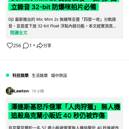
立錄音 32-bit 防爆咪拍片必備
DJI 最新推出的 Mic Mini 2s 無線咪支援「四發一收」分軌錄
音，並首度下放 32-bit Float 浮點內錄功能。本文經實測其...
閱讀全文
256
1
分享
↗
科技娛樂
生活娛樂
城中熱話
Lawton
19 小時
澤連斯基怒斥俄軍「人肉狩獵」 無人機
追殺烏克蘭小販近 40 秒仍被炸傷
烏克蘭克爾松一名 52 歲小販被俄軍無人機追擊近 40 秒後被炸