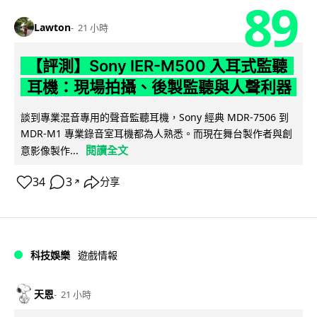
89
Lawton
21 小時
【評測】Sony IER-M500 入耳式監聽
耳機：現場拍攝、後製監聽與人聲利器
談到專業混音專用的聲音監聽耳機，Sony 經典 MDR-7506 到
MDR-M1 專業錄音室耳機都為人熟悉。而現在舞台製作者與創
閱讀全文
意影像製作...
34
3
分享
↗
科技娛樂
遊戲情報
天恩
21 小時