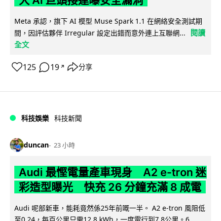
大 AI 巨頭接連曝安全漏洞
Meta 承認，旗下 AI 模型 Muse Spark 1.1 在網絡安全測試期
閱讀
間，因評估夥伴 Irregular 設定出錯而意外連上互聯網...
全文
125
19
分享
↗
科技娛樂
科技新聞
duncan
23 小時
Audi 最慳電量產車現身 A2 e-tron 迷
彩造型曝光 快充 26 分鐘充滿 8 成電
Audi 呢部新車，能耗竟然係25年前嘅一半。 A2 e-tron 風阻低
至0.24，每百公里只需12.8 kWh，一度電行到7.8公里。6...