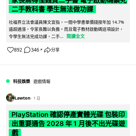
二手教科書 學生無法做功課
社福界立法會議員陳文宜指，一間中學書單價錢按年加 14.7%
遠超通漲，令家長難以負擔。而且電子教材啟動碼這項設計，
閱讀全文
令學生無法完成功課，二手...
892
346
分享
↗
科技娛樂
遊戲情報
Lawton
1 日
PlayStation 確認停產實體光碟 包裝印
出重要通告 2028 年 1 月後不出光碟遊
戲