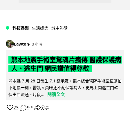
科技娛樂
生活娛樂
城中熱話
Lawton
3 小時
熊本地震手術室驚魂片瘋傳 醫護保護病
人、逃生門 網民讚值得尊敬
熊本縣 7 月 28 日發生 7.1 級地震，熊本綜合醫院手術室鏡頭拍
下地震一刻，醫護人員臨危不亂保護病人，更馬上開逃生門確
閱讀全文
保出口流通。片段...
23
9
分享
↗