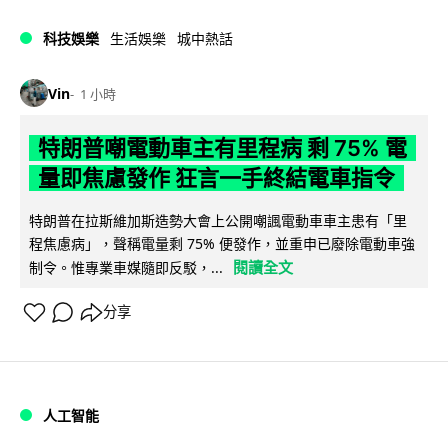
科技娛樂
生活娛樂
城中熱話
Vin
1 小時
特朗普嘲電動車主有里程病 剩 75% 電
量即焦慮發作 狂言一手終結電車指令
特朗普在拉斯維加斯造勢大會上公開嘲諷電動車車主患有「里
程焦慮病」，聲稱電量剩 75% 便發作，並重申已廢除電動車強
閱讀全文
制令。惟專業車媒隨即反駁，...
分享
人工智能