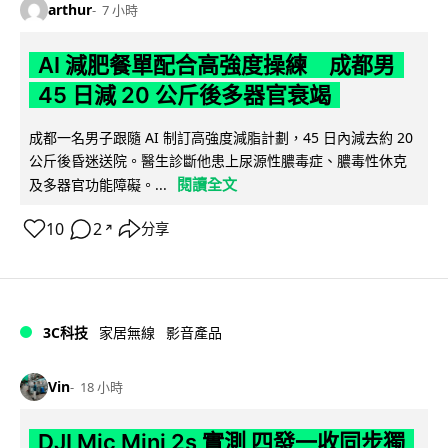
arthur
7 小時
AI 減肥餐單配合高強度操練 成都男
45 日減 20 公斤後多器官衰竭
成都一名男子跟隨 AI 制訂高強度減脂計劃，45 日內減去約 20
公斤後昏迷送院。醫生診斷他患上尿源性膿毒症、膿毒性休克
閱讀全文
及多器官功能障礙。...
10
2
分享
↗
3C科技
家居無線
影音產品
Vin
18 小時
DJI Mic Mini 2s 實測 四發一收同步獨