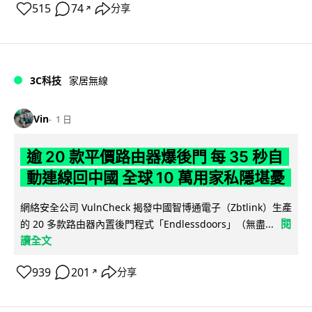
515
74
分享
↗
3C科技
家居無線
Vin
1 日
逾 20 款平價路由器爆後門 每 35 秒自
動連線回中國 全球 10 萬用家私隱堪憂
網絡安全公司 VulnCheck 揭發中國智博通電子（Zbtlink）生產
閱
的 20 多款路由器內置後門程式「Endlessdoors」（無盡...
讀全文
939
201
分享
↗