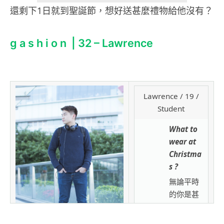
還剩下1日就到聖誕節，想好送甚麼禮物給他沒有？
g a s h i o n | 32 – Lawrence
Lawrence / 19 /
Student
What to
wear at
Christma
s ?
無論平時
的你是甚
麼風格，
總會有一