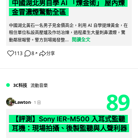
中國湖北男自學 AI 「煉金術」 屋內煉
金冒濃煙驚動全區
中國湖北黃石一名男子見金價高企，利用 AI 自學提煉黃金，在
租住單位私設高壓爐及作坊冶煉，過程產生大量刺鼻濃煙，驚
閱讀全文
動鄰居報警。警方到場揭發整...
113
8
分享
↗
3C科技
流動音樂
89
Lawton
1 日
【評測】Sony IER-M500 入耳式監聽
耳機：現場拍攝、後製監聽與人聲利器