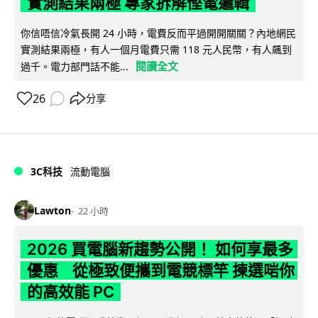
實測結果兩極 專家拆解慳電邏輯
你信唔信冷氣長開 24 小時，電費反而平過開開關關？內地網民
實測結果兩極，有人一個月電費只需 118 元人民幣，有人飆到
閱讀全文
過千。電力部門話不能...
26
分享
3C科技
流動電腦
Lawton
22 小時
2026 買電腦新趨勢公開！ 如何享最多
優惠 從極致便攜到電競標竿 揀選啱你
的高效能 PC