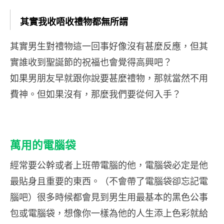
件
sweater
其實我收唔收禮物都無所謂
吧？簡單
其實男生對禮物這一回事好像沒有甚麼反應，但其
的
sweater
實誰收到聖誕節的祝福也會覺得高興吧？
容易襯搭
如果男朋友早就跟你說要甚麼禮物，那就當然不用
之外，還
費神。但如果沒有，那麼我們要從何入手？
帶有點紳
士的味
道。不
過，想做
萬用的電腦袋
個真正的
紳士就記
經常要公幹或者上班帶電腦的他，電腦袋必定是他
住不要讓
最貼身且重要的東西。（不會帶了電腦袋卻忘記電
你心愛的
女孩著
腦吧）很多時候都會見到男生用最基本的黑色公事
涼，在有
包或電腦袋，想像你一樣為他的人生添上色彩就給
點寒冷的