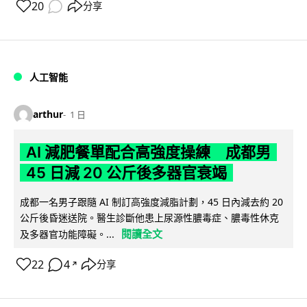
20
分享
人工智能
arthur
1 日
AI 減肥餐單配合高強度操練 成都男
45 日減 20 公斤後多器官衰竭
成都一名男子跟隨 AI 制訂高強度減脂計劃，45 日內減去約 20
公斤後昏迷送院。醫生診斷他患上尿源性膿毒症、膿毒性休克
閱讀全文
及多器官功能障礙。...
22
4
分享
↗