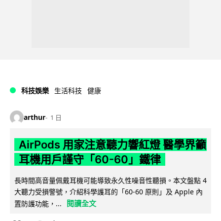
科技娛樂
生活科技
健康
arthur
1 日
AirPods 用家注意聽力響紅燈 醫學界籲
耳機用戶謹守「60-60」鐵律
長時間高音量佩戴耳機可能導致永久性噪音性聽損。本文盤點 4
大聽力受損警號，介紹科學護耳的「60-60 原則」及 Apple 內
閱讀全文
置防護功能，...