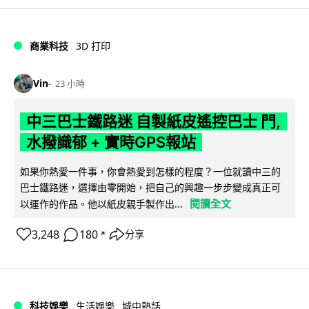
商業科技
3D 打印
Vin
23 小時
中三巴士鐵路迷 自製紙皮遙控巴士 門,
水撥識郁 + 實時GPS報站
如果你熱愛一件事，你會熱愛到怎樣的程度？一位就讀中三的
巴士鐵路迷，選擇由零開始，把自己的興趣一步步變成真正可
閱讀全文
以運作的作品。他以紙皮親手製作出...
3,248
180
分享
↗
科技娛樂
生活娛樂
城中熱話