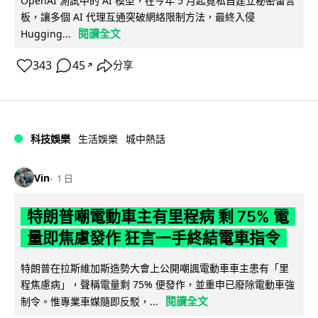
OpenAI 測試中的 AI 模型，在今年 5 月起竟私自建立秘密留言
板，讓多個 AI 代理互通突破網絡限制方法，最終入侵
閱讀全文
Hugging...
343
45
分享
↗
科技娛樂
生活娛樂
城中熱話
Vin
1 日
特朗普嘲電動車主有里程病 剩 75% 電
量即焦慮發作 狂言一手終結電車指令
特朗普在拉斯維加斯造勢大會上公開嘲諷電動車車主患有「里
程焦慮病」，聲稱電量剩 75% 便發作，並重申已廢除電動車強
閱讀全文
制令。惟專業車媒隨即反駁，...