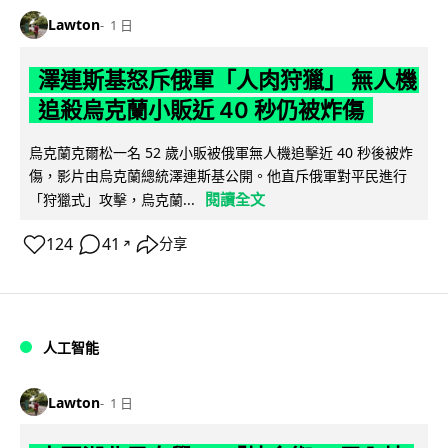
Lawton
1 日
澤連斯基怒斥俄軍「人肉狩獵」 無人機
追殺烏克蘭小販近 40 秒仍被炸傷
烏克蘭克爾松一名 52 歲小販被俄軍無人機追擊近 40 秒後被炸
傷，影片由烏克蘭總統澤連斯基公開。他直斥俄軍對平民進行
閱讀全文
「狩獵式」攻擊，烏克蘭...
124
41
分享
↗
人工智能
Lawton
1 日