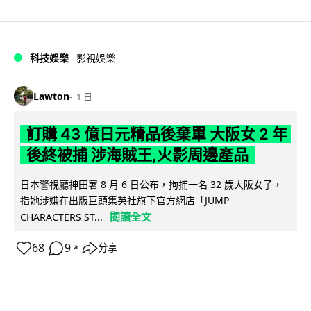
科技娛樂
影視娛樂
Lawton
1 日
訂購 43 億日元精品後棄單 大阪女 2 年
後終被捕 涉海賊王,火影周邊產品
日本警視廳神田署 8 月 6 日公布，拘捕一名 32 歲大阪女子，
指她涉嫌在出版巨頭集英社旗下官方網店「JUMP
閱讀全文
CHARACTERS ST...
68
9
分享
↗