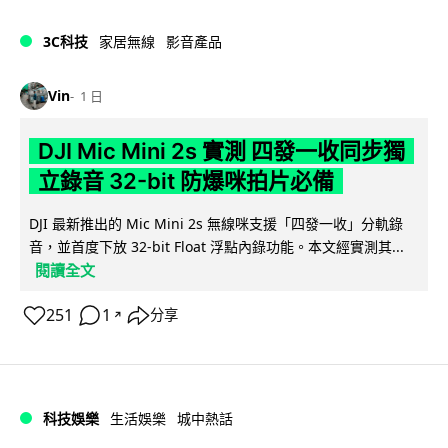
3C科技
家居無線
影音產品
Vin
1 日
DJI Mic Mini 2s 實測 四發一收同步獨
立錄音 32-bit 防爆咪拍片必備
DJI 最新推出的 Mic Mini 2s 無線咪支援「四發一收」分軌錄
音，並首度下放 32-bit Float 浮點內錄功能。本文經實測其...
閱讀全文
251
1
分享
↗
科技娛樂
生活娛樂
城中熱話