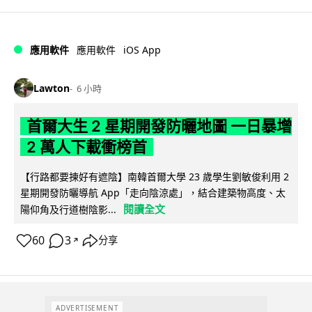
iOS App
應用軟件
應用軟件
Lawton
6 小時
首爾大生 2 星期開發防曬地圖 一日暴增
2 萬人下載衝榜首
【行路都要揀好有遮陰】南韓首爾大學 23 歲學生劉敏俊利用 2
星期開發防曬導航 App「走向陰涼處」，結合建築物高度、太
閱讀全文
陽仰角及行道樹陰影...
60
3
分享
↗
ADVERTISEMENT