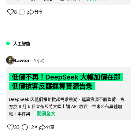
8
分享
人工智能
Lawton
3 小時
低價不再！DeepSeek 大幅加價在即
低價搶客反釀運算資源告急
DeepSeek 因低價策略掀起需求熱潮，運算資源不勝負荷，官
方於 8 月 6 日宣布即將大幅上調 API 收費，惟未公布具體加
閱讀全文
幅。事件與...
33
12
分享
↗