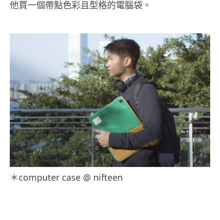
他買一個帶點色彩且型格的電腦袋。
聖誕緊緊
地擁抱
她。
sweater
@
America
n Eagle
Tips for
boys –
如果不曉
得陪襯甚
麼顏色的
褲子，就
記住別要
＊computer case @ nifteen
把萬用的
牛仔褲在
聖誕前夕