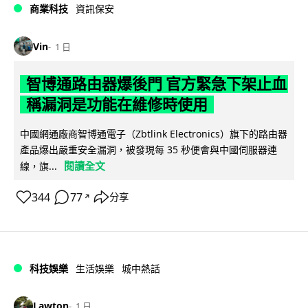
商業科技
資訊保安
Vin
1 日
智博通路由器爆後門 官方緊急下架止血
稱漏洞是功能在維修時使用
中國網通廠商智博通電子（Zbtlink Electronics）旗下的路由器
產品爆出嚴重安全漏洞，被發現每 35 秒便會與中國伺服器連
閱讀全文
線，旗...
344
77
分享
↗
科技娛樂
生活娛樂
城中熱話
Lawton
1 日