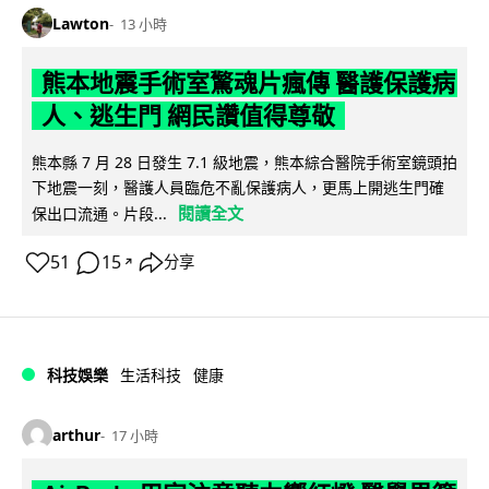
Lawton
13 小時
熊本地震手術室驚魂片瘋傳 醫護保護病
人、逃生門 網民讚值得尊敬
熊本縣 7 月 28 日發生 7.1 級地震，熊本綜合醫院手術室鏡頭拍
下地震一刻，醫護人員臨危不亂保護病人，更馬上開逃生門確
閱讀全文
保出口流通。片段...
51
15
分享
↗
科技娛樂
生活科技
健康
arthur
17 小時