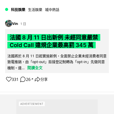
科技娛樂
生活娛樂
城中熱話
Vin
1 日
法國 8 月 11 日出新例 未經同意嚴禁
Cold Call 違規企業最高罰 345 萬
法國將於 8 月 11 日起實施新例，全面禁止企業未經消費者同意
致電推銷，由「opt-out」拒接登記制轉為「opt-in」先徵同意
閱讀全文
機制。違...
331
26
分享
↗
ADVERTISEMENT