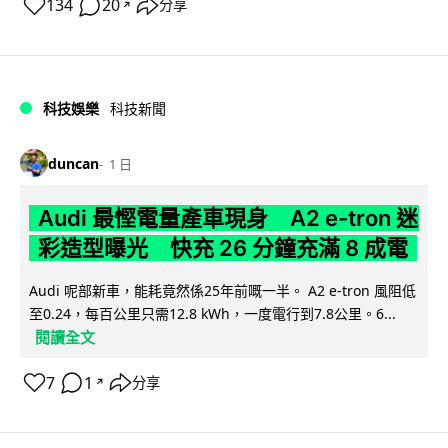
134
20
分享
↗
科技娛樂
科技新聞
duncan
1 日
Audi 最慳電量產車現身 A2 e-tron 迷
彩造型曝光 快充 26 分鐘充滿 8 成電
Audi 呢部新車，能耗竟然係25年前嘅一半。 A2 e-tron 風阻低
至0.24，每百公里只需12.8 kWh，一度電行到7.8公里。6...
閱讀全文
7
1
分享
↗