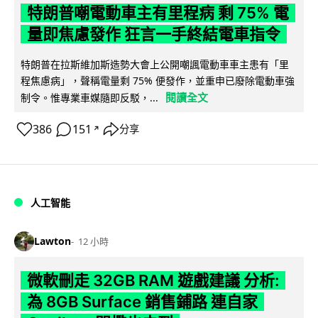
特朗普嘲電動車主有里程病 剩 75% 電
量即焦慮發作 狂言一手終結電車指令
特朗普在拉斯維加斯造勢大會上公開嘲諷電動車車主患有「里
程焦慮病」，聲稱電量剩 75% 便發作，並重申已廢除電動車強
閱讀全文
制令。惟專業車媒隨即反駁，...
386
151
分享
↗
人工智能
Lawton
12 小時
微軟刪走 32GB RAM 遊戲建議 分析:
為 8GB Surface 銷售鋪路 連自家