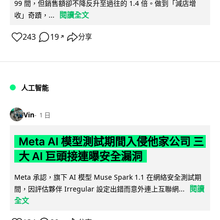
99 間，但銷售額卻不降反升至過往的 1.4 倍。做到「減店增
閱讀全文
收」奇蹟，...
243
19
分享
↗
人工智能
Vin
1 日
Meta AI 模型測試期間入侵他家公司 三
大 AI 巨頭接連曝安全漏洞
Meta 承認，旗下 AI 模型 Muse Spark 1.1 在網絡安全測試期
閱讀
間，因評估夥伴 Irregular 設定出錯而意外連上互聯網...
全文