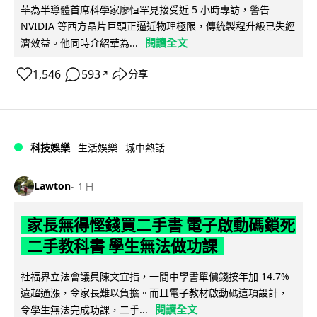
華為半導體首席科學家廖恒罕見接受近 5 小時專訪，警告
NVIDIA 等西方晶片巨頭正逼近物理極限，傳統製程升級已失經
閱讀全文
濟效益。他同時介紹華為...
1,546
593
分享
↗
科技娛樂
生活娛樂
城中熱話
Lawton
1 日
家長無得慳錢買二手書 電子啟動碼鎖死
二手教科書 學生無法做功課
社福界立法會議員陳文宜指，一間中學書單價錢按年加 14.7%
遠超通漲，令家長難以負擔。而且電子教材啟動碼這項設計，
閱讀全文
令學生無法完成功課，二手...