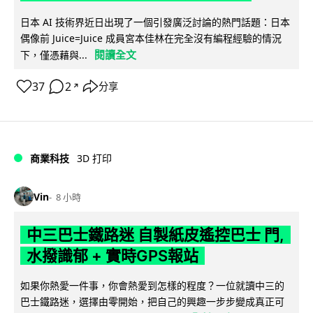
日本 AI 技術界近日出現了一個引發廣泛討論的熱門話題：日本
偶像前 Juice=Juice 成員宮本佳林在完全沒有編程經驗的情況
閱讀全文
下，僅憑藉與...
37
2
分享
↗
商業科技
3D 打印
Vin
8 小時
中三巴士鐵路迷 自製紙皮遙控巴士 門,
水撥識郁 + 實時GPS報站
如果你熱愛一件事，你會熱愛到怎樣的程度？一位就讀中三的
巴士鐵路迷，選擇由零開始，把自己的興趣一步步變成真正可