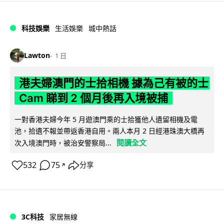
科技娛樂
生活娛樂
城中熱話
Lawton
1 日
港夫婦澳門的士拾相機 據為己有被的士
Cam 睇到 2 個月後再入境被捕
一對香港夫婦今年 5 月遊澳門乘的士拾獲他人遺留相機及電
池，拾遺不報並帶返香港自用。兩人本月 2 日經港珠澳大橋再
閱讀全文
次入境澳門時，被治安警察局...
532
75
分享
↗
3C科技
家居無線