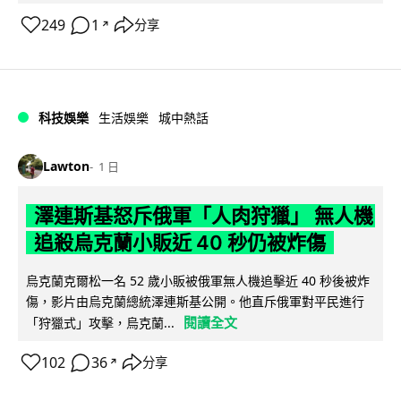
249
1
分享
↗
科技娛樂
生活娛樂
城中熱話
Lawton
1 日
澤連斯基怒斥俄軍「人肉狩獵」 無人機
追殺烏克蘭小販近 40 秒仍被炸傷
烏克蘭克爾松一名 52 歲小販被俄軍無人機追擊近 40 秒後被炸
傷，影片由烏克蘭總統澤連斯基公開。他直斥俄軍對平民進行
閱讀全文
「狩獵式」攻擊，烏克蘭...
102
36
分享
↗