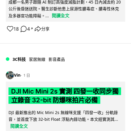
成都一名男子跟隨 AI 制訂高強度減脂計劃，45 日內減去約 20
公斤後昏迷送院。醫生診斷他患上尿源性膿毒症、膿毒性休克
閱讀全文
及多器官功能障礙。...
18
4
分享
↗
3C科技
家居無線
影音產品
Vin
1 日
DJI Mic Mini 2s 實測 四發一收同步獨
立錄音 32-bit 防爆咪拍片必備
DJI 最新推出的 Mic Mini 2s 無線咪支援「四發一收」分軌錄
音，並首度下放 32-bit Float 浮點內錄功能。本文經實測其...
閱讀全文