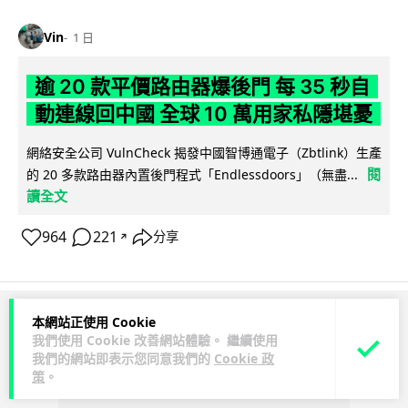
Vin
1 日
逾 20 款平價路由器爆後門 每 35 秒自
動連線回中國 全球 10 萬用家私隱堪憂
網絡安全公司 VulnCheck 揭發中國智博通電子（Zbtlink）生產
閱
的 20 多款路由器內置後門程式「Endlessdoors」（無盡...
讀全文
964
221
分享
↗
本網站正使用 Cookie
ADVERTISEMENT
我們使用 Cookie 改善網站體驗。 繼續使用
我們的網站即表示您同意我們的
Cookie 政
策
。