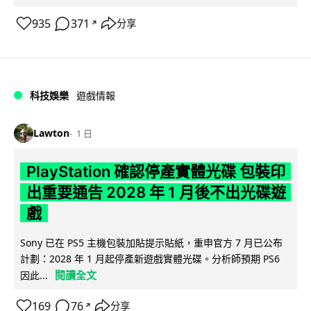
935
371
分享
↗
科技娛樂
遊戲情報
Lawton
1 日
PlayStation 確認停產實體光碟 包裝印
出重要通告 2028 年 1 月後不出光碟遊
戲
Sony 已在 PS5 主機包裝加貼提示貼紙，重申官方 7 月已公布
計劃：2028 年 1 月起停產新遊戲實體光碟。分析師預期 PS6
閱讀全文
因此...
169
76
分享
↗