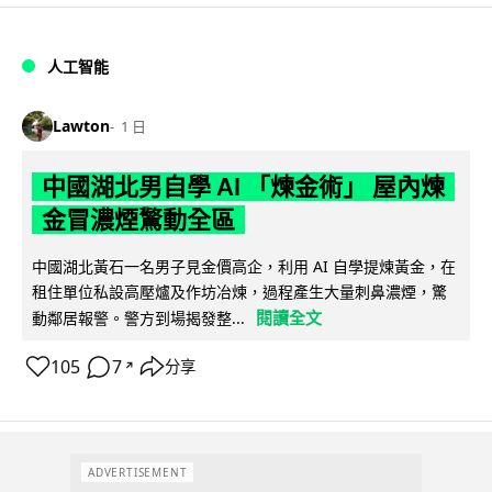
人工智能
Lawton
1 日
中國湖北男自學 AI 「煉金術」 屋內煉
金冒濃煙驚動全區
中國湖北黃石一名男子見金價高企，利用 AI 自學提煉黃金，在
租住單位私設高壓爐及作坊冶煉，過程產生大量刺鼻濃煙，驚
閱讀全文
動鄰居報警。警方到場揭發整...
105
7
分享
↗
ADVERTISEMENT