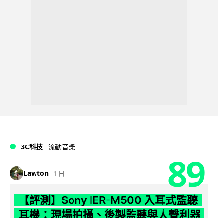
3C科技
流動音樂
89
Lawton
1 日
【評測】Sony IER-M500 入耳式監聽
耳機：現場拍攝、後製監聽與人聲利器