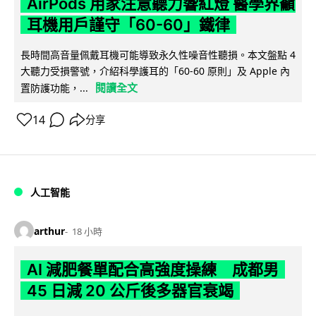
AirPods 用家注意聽力響紅燈 醫學界籲
耳機用戶謹守「60-60」鐵律
長時間高音量佩戴耳機可能導致永久性噪音性聽損。本文盤點 4
大聽力受損警號，介紹科學護耳的「60-60 原則」及 Apple 內
閱讀全文
置防護功能，...
14
分享
人工智能
arthur
18 小時
AI 減肥餐單配合高強度操練 成都男
45 日減 20 公斤後多器官衰竭