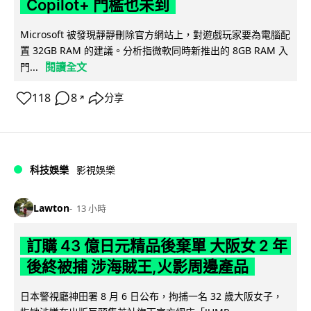
Copilot+ 門檻也未到
Microsoft 被發現靜靜刪除官方網站上，對遊戲玩家要為電腦配
置 32GB RAM 的建議。分析指微軟同時新推出的 8GB RAM 入
閱讀全文
門...
118
8
分享
↗
科技娛樂
影視娛樂
Lawton
13 小時
訂購 43 億日元精品後棄單 大阪女 2 年
後終被捕 涉海賊王,火影周邊產品
日本警視廳神田署 8 月 6 日公布，拘捕一名 32 歲大阪女子，