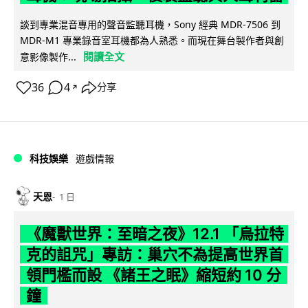
談到專業混音專用的聲音監聽耳機，Sony 經典 MDR-7506 到
MDR-M1 專業錄音室耳機都為人熟悉。而現在舞台製作者與創
閱讀全文
意影像製作...
36
4
分享
↗
科技娛樂
遊戲情報
天恩
1 日
《魔獸世界：至暗之夜》12.1 「烏拉特
克的詛咒」專訪：巢穴不為提高世界首
領門檻而設 《諸王之眠》縮短約 10 分
鐘