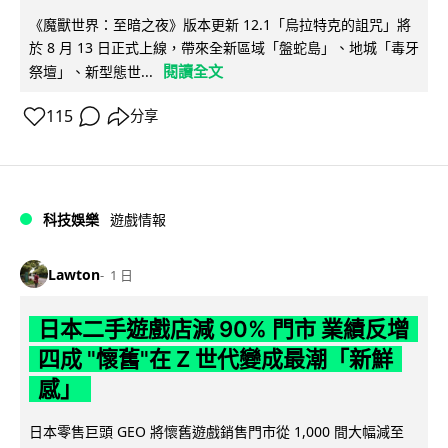
《魔獸世界：至暗之夜》版本更新 12.1「烏拉特克的詛咒」將
於 8 月 13 日正式上線，帶來全新區域「盤蛇島」、地城「毒牙
閱讀全文
祭壇」、新型態世...
115
分享
科技娛樂
遊戲情報
Lawton
1 日
日本二手遊戲店減 90% 門市 業績反增
四成 "懷舊"在 Z 世代變成最潮「新鮮
感」
日本零售巨頭 GEO 將懷舊遊戲銷售門市從 1,000 間大幅減至