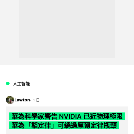
人工智能
Lawton
1 日
華為科學家警告 NVIDIA 已近物理極限
華為「韜定律」可繞過摩爾定律瓶頸