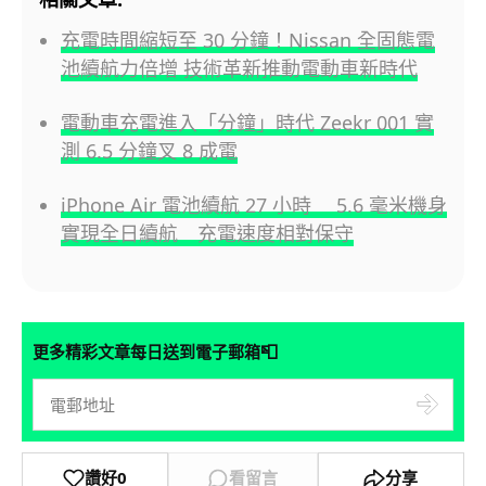
充電時間縮短至 30 分鐘！Nissan 全固態電
池續航力倍增 技術革新推動電動車新時代
電動車充電進入「分鐘」時代 Zeekr 001 實
測 6.5 分鐘叉 8 成電
iPhone Air 電池續航 27 小時 5.6 毫米機身
實現全日續航 充電速度相對保守
📮
更多精彩文章每日送到電子郵箱
讚好
0
看留言
分享