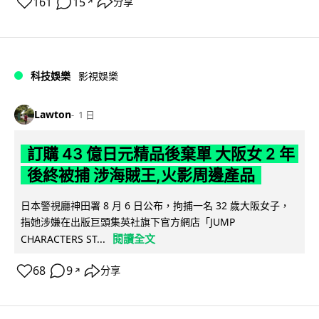
161
15
分享
↗
科技娛樂
影視娛樂
Lawton
1 日
訂購 43 億日元精品後棄單 大阪女 2 年
後終被捕 涉海賊王,火影周邊產品
日本警視廳神田署 8 月 6 日公布，拘捕一名 32 歲大阪女子，
指她涉嫌在出版巨頭集英社旗下官方網店「JUMP
閱讀全文
CHARACTERS ST...
68
9
分享
↗