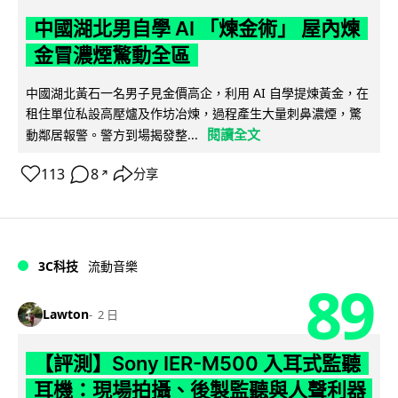
中國湖北男自學 AI 「煉金術」 屋內煉
金冒濃煙驚動全區
中國湖北黃石一名男子見金價高企，利用 AI 自學提煉黃金，在
租住單位私設高壓爐及作坊冶煉，過程產生大量刺鼻濃煙，驚
閱讀全文
動鄰居報警。警方到場揭發整...
113
8
分享
↗
3C科技
流動音樂
89
Lawton
2 日
【評測】Sony IER-M500 入耳式監聽
耳機：現場拍攝、後製監聽與人聲利器