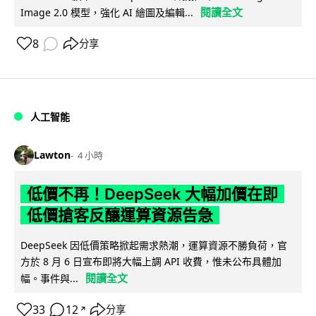
閱讀全文
Image 2.0 模型，強化 AI 繪圖及編輯...
8
分享
人工智能
Lawton
4 小時
低價不再！DeepSeek 大幅加價在即
低價搶客反釀運算資源告急
DeepSeek 因低價策略掀起需求熱潮，運算資源不勝負荷，官
方於 8 月 6 日宣布即將大幅上調 API 收費，惟未公布具體加
閱讀全文
幅。事件與...
33
12
分享
↗