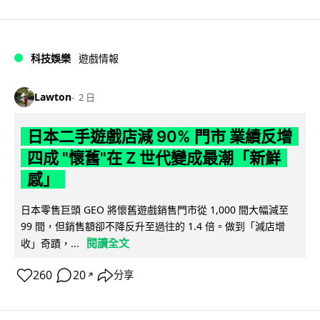
科技娛樂
遊戲情報
Lawton
2 日
日本二手遊戲店減 90% 門市 業績反增
四成 "懷舊"在 Z 世代變成最潮「新鮮
感」
日本零售巨頭 GEO 將懷舊遊戲銷售門市從 1,000 間大幅減至
99 間，但銷售額卻不降反升至過往的 1.4 倍。做到「減店增
閱讀全文
收」奇蹟，...
260
20
分享
↗