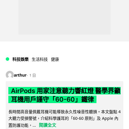
科技娛樂
生活科技
健康
arthur
1 日
AirPods 用家注意聽力響紅燈 醫學界籲
耳機用戶謹守「60-60」鐵律
長時間高音量佩戴耳機可能導致永久性噪音性聽損。本文盤點 4
大聽力受損警號，介紹科學護耳的「60-60 原則」及 Apple 內
閱讀全文
置防護功能，...