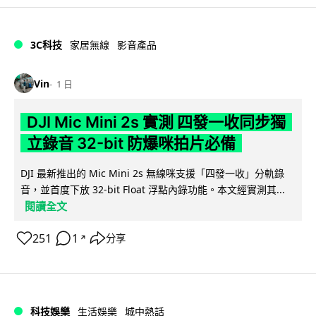
3C科技
家居無線
影音產品
Vin
1 日
DJI Mic Mini 2s 實測 四發一收同步獨
立錄音 32-bit 防爆咪拍片必備
DJI 最新推出的 Mic Mini 2s 無線咪支援「四發一收」分軌錄
音，並首度下放 32-bit Float 浮點內錄功能。本文經實測其...
閱讀全文
251
1
分享
↗
科技娛樂
生活娛樂
城中熱話