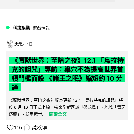
科技娛樂
遊戲情報
天恩
2 日
《魔獸世界：至暗之夜》12.1 「烏拉特
克的詛咒」專訪：巢穴不為提高世界首
領門檻而設 《諸王之眠》縮短約 10 分
鐘
《魔獸世界：至暗之夜》版本更新 12.1「烏拉特克的詛咒」將
於 8 月 13 日正式上線，帶來全新區域「盤蛇島」、地城「毒牙
閱讀全文
祭壇」、新型態世...
116
分享