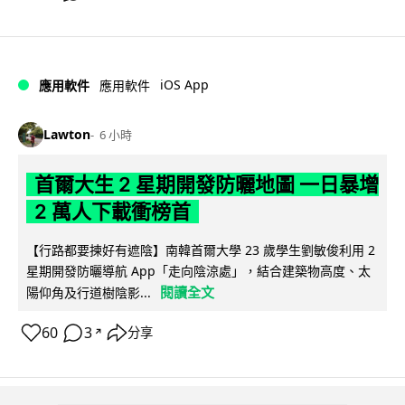
iOS App
應用軟件
應用軟件
Lawton
6 小時
首爾大生 2 星期開發防曬地圖 一日暴增
2 萬人下載衝榜首
【行路都要揀好有遮陰】南韓首爾大學 23 歲學生劉敏俊利用 2
星期開發防曬導航 App「走向陰涼處」，結合建築物高度、太
閱讀全文
陽仰角及行道樹陰影...
60
3
分享
↗