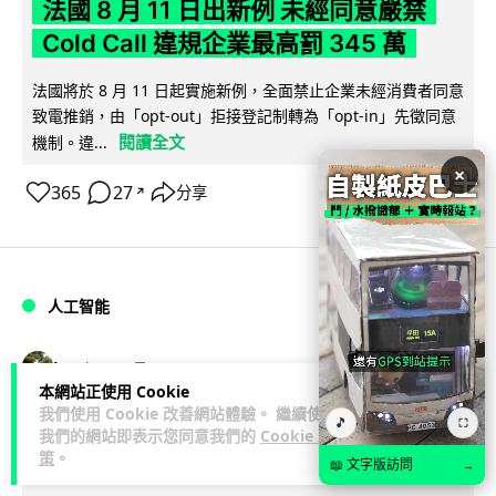
法國 8 月 11 日出新例 未經同意嚴禁
Cold Call 違規企業最高罰 345 萬
法國將於 8 月 11 日起實施新例，全面禁止企業未經消費者同意
致電推銷，由「opt-out」拒接登記制轉為「opt-in」先徵同意
閱讀全文
機制。違...
×
365
27
分享
↗
人工智能
Lawton
2 日
本網站正使用 Cookie
我們使用 Cookie 改善網站體驗。 繼續使用
🎵
華為科學家警告 NVIDIA 已近物理極限
⛶
我們的網站即表示您同意我們的
Cookie 政
華為「韜定律」可繞過摩爾定律瓶頸
策
。
📖 文字版訪問
→