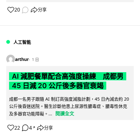
20
分享
人工智能
arthur
1 日
AI 減肥餐單配合高強度操練 成都男
45 日減 20 公斤後多器官衰竭
成都一名男子跟隨 AI 制訂高強度減脂計劃，45 日內減去約 20
公斤後昏迷送院。醫生診斷他患上尿源性膿毒症、膿毒性休克
閱讀全文
及多器官功能障礙。...
22
4
分享
↗