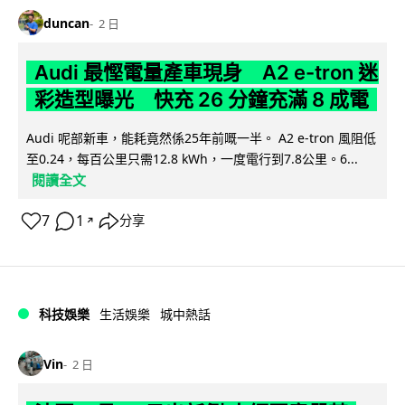
duncan
2 日
Audi 最慳電量產車現身 A2 e-tron 迷
彩造型曝光 快充 26 分鐘充滿 8 成電
Audi 呢部新車，能耗竟然係25年前嘅一半。 A2 e-tron 風阻低
至0.24，每百公里只需12.8 kWh，一度電行到7.8公里。6...
閱讀全文
7
1
分享
↗
科技娛樂
生活娛樂
城中熱話
Vin
2 日