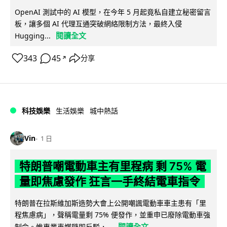
OpenAI 測試中的 AI 模型，在今年 5 月起竟私自建立秘密留言
板，讓多個 AI 代理互通突破網絡限制方法，最終入侵
閱讀全文
Hugging...
343
45
分享
↗
科技娛樂
生活娛樂
城中熱話
Vin
1 日
特朗普嘲電動車主有里程病 剩 75% 電
量即焦慮發作 狂言一手終結電車指令
特朗普在拉斯維加斯造勢大會上公開嘲諷電動車車主患有「里
程焦慮病」，聲稱電量剩 75% 便發作，並重申已廢除電動車強
閱讀全文
制令。惟專業車媒隨即反駁，...