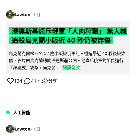
Lawton
1 日
澤連斯基怒斥俄軍「人肉狩獵」 無人機
追殺烏克蘭小販近 40 秒仍被炸傷
烏克蘭克爾松一名 52 歲小販被俄軍無人機追擊近 40 秒後被炸
傷，影片由烏克蘭總統澤連斯基公開。他直斥俄軍對平民進行
閱讀全文
「狩獵式」攻擊，烏克蘭...
124
41
分享
↗
人工智能
Lawton
1 日