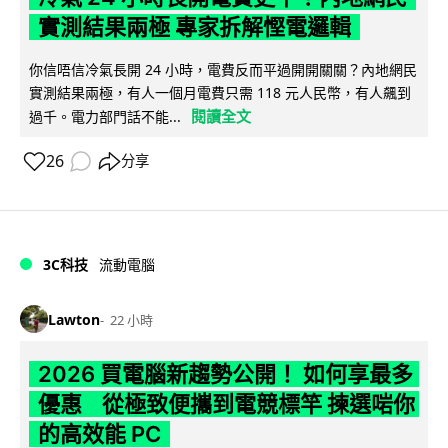
實測結果兩極 專家拆解慳電邏輯
你信唔信冷氣長開 24 小時，電費反而平過開開關關？內地網民
實測結果兩極，有人一個月電費只需 118 元人民幣，有人飆到
閱讀全文
過千。電力部門話不能...
26
分享
3C科技
流動電腦
Lawton
22 小時
2026 買電腦新趨勢公開！ 如何享最多
優惠 從極致便攜到電競標竿 揀選啱你
的高效能 PC