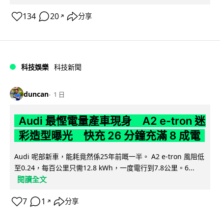
134
20
分享
↗
科技娛樂
科技新聞
duncan
1 日
Audi 最慳電量產車現身 A2 e-tron 迷
彩造型曝光 快充 26 分鐘充滿 8 成電
Audi 呢部新車，能耗竟然係25年前嘅一半。 A2 e-tron 風阻低
至0.24，每百公里只需12.8 kWh，一度電行到7.8公里。6...
閱讀全文
7
1
分享
↗