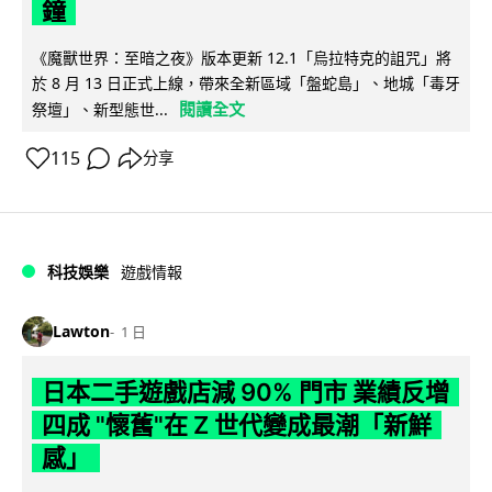
鐘
《魔獸世界：至暗之夜》版本更新 12.1「烏拉特克的詛咒」將
於 8 月 13 日正式上線，帶來全新區域「盤蛇島」、地城「毒牙
閱讀全文
祭壇」、新型態世...
115
分享
科技娛樂
遊戲情報
Lawton
1 日
日本二手遊戲店減 90% 門市 業績反增
四成 "懷舊"在 Z 世代變成最潮「新鮮
感」