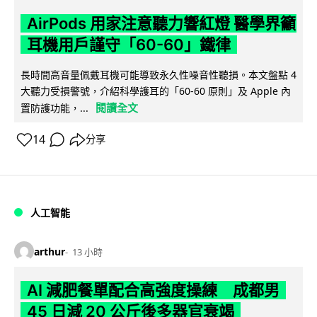
AirPods 用家注意聽力響紅燈 醫學界籲
耳機用戶謹守「60-60」鐵律
長時間高音量佩戴耳機可能導致永久性噪音性聽損。本文盤點 4
大聽力受損警號，介紹科學護耳的「60-60 原則」及 Apple 內
閱讀全文
置防護功能，...
14
分享
人工智能
arthur
13 小時
AI 減肥餐單配合高強度操練 成都男
45 日減 20 公斤後多器官衰竭