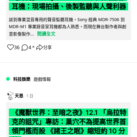
耳機：現場拍攝、後製監聽與人聲利器
談到專業混音專用的聲音監聽耳機，Sony 經典 MDR-7506 到
MDR-M1 專業錄音室耳機都為人熟悉。而現在舞台製作者與創
閱讀全文
意影像製作...
36
4
分享
↗
科技娛樂
遊戲情報
天恩
1 日
《魔獸世界：至暗之夜》12.1 「烏拉特
克的詛咒」專訪：巢穴不為提高世界首
領門檻而設 《諸王之眠》縮短約 10 分