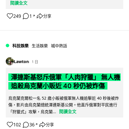
閱讀全文
249
1
分享
↗
科技娛樂
生活娛樂
城中熱話
Lawton
1 日
澤連斯基怒斥俄軍「人肉狩獵」 無人機
追殺烏克蘭小販近 40 秒仍被炸傷
烏克蘭克爾松一名 52 歲小販被俄軍無人機追擊近 40 秒後被炸
傷，影片由烏克蘭總統澤連斯基公開。他直斥俄軍對平民進行
閱讀全文
「狩獵式」攻擊，烏克蘭...
102
36
分享
↗