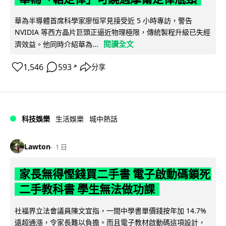
華為半導體首席科學家廖恒罕見接受近 5 小時專訪，警告
NVIDIA 等西方晶片巨頭正逼近物理極限，傳統製程升級已失經
閱讀全文
濟效益。他同時介紹華為...
1,546
593
分享
↗
科技娛樂
生活娛樂
城中熱話
Lawton
1 日
家長無得慳錢買二手書 電子啟動碼鎖死
二手教科書 學生無法做功課
社福界立法會議員陳文宜指，一間中學書單價錢按年加 14.7%
遠超通漲，令家長難以負擔。而且電子教材啟動碼這項設計，