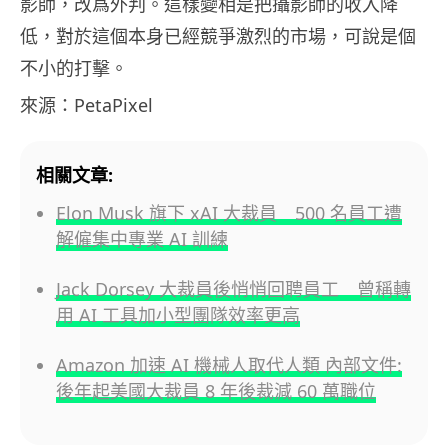
影師，改爲外判。這樣變相是把攝影師的收入降
低，對於這個本身已經競爭激烈的市場，可說是個
不小的打擊。
來源：PetaPixel
相關文章:
Elon Musk 旗下 xAI 大裁員 500 名員工遭
解僱集中專業 AI 訓練
Jack Dorsey 大裁員後悄悄回聘員工 曾稱轉
用 AI 工具加小型團隊效率更高
Amazon 加速 AI 機械人取代人類 內部文件:
後年起美國大裁員 8 年後裁減 60 萬職位