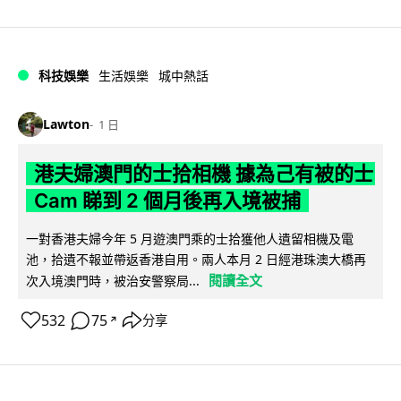
科技娛樂
生活娛樂
城中熱話
Lawton
1 日
港夫婦澳門的士拾相機 據為己有被的士
Cam 睇到 2 個月後再入境被捕
一對香港夫婦今年 5 月遊澳門乘的士拾獲他人遺留相機及電
池，拾遺不報並帶返香港自用。兩人本月 2 日經港珠澳大橋再
閱讀全文
次入境澳門時，被治安警察局...
532
75
分享
↗