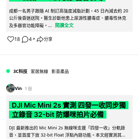
成都一名男子跟隨 AI 制訂高強度減脂計劃，45 日內減去約 20
公斤後昏迷送院。醫生診斷他患上尿源性膿毒症、膿毒性休克
閱讀全文
及多器官功能障礙。...
18
4
分享
↗
3C科技
家居無線
影音產品
Vin
1 日
DJI Mic Mini 2s 實測 四發一收同步獨
立錄音 32-bit 防爆咪拍片必備
DJI 最新推出的 Mic Mini 2s 無線咪支援「四發一收」分軌錄
音，並首度下放 32-bit Float 浮點內錄功能。本文經實測其...