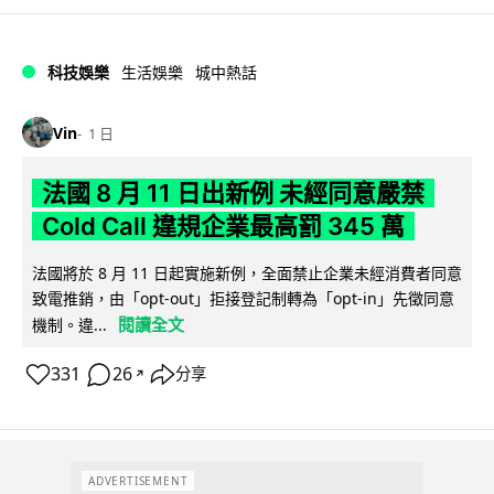
科技娛樂
生活娛樂
城中熱話
Vin
1 日
法國 8 月 11 日出新例 未經同意嚴禁
Cold Call 違規企業最高罰 345 萬
法國將於 8 月 11 日起實施新例，全面禁止企業未經消費者同意
致電推銷，由「opt-out」拒接登記制轉為「opt-in」先徵同意
閱讀全文
機制。違...
331
26
分享
↗
ADVERTISEMENT