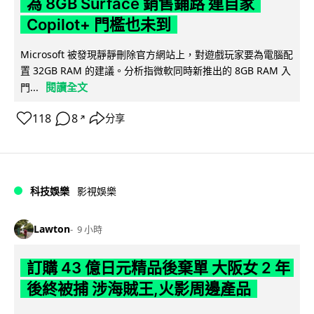
為 8GB Surface 銷售鋪路 連自家
Copilot+ 門檻也未到
Microsoft 被發現靜靜刪除官方網站上，對遊戲玩家要為電腦配
置 32GB RAM 的建議。分析指微軟同時新推出的 8GB RAM 入
閱讀全文
門...
118
8
分享
↗
科技娛樂
影視娛樂
Lawton
9 小時
訂購 43 億日元精品後棄單 大阪女 2 年
後終被捕 涉海賊王,火影周邊產品