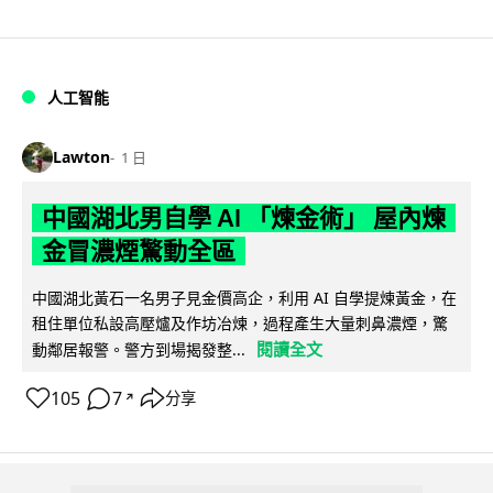
人工智能
Lawton
1 日
中國湖北男自學 AI 「煉金術」 屋內煉
金冒濃煙驚動全區
中國湖北黃石一名男子見金價高企，利用 AI 自學提煉黃金，在
租住單位私設高壓爐及作坊冶煉，過程產生大量刺鼻濃煙，驚
閱讀全文
動鄰居報警。警方到場揭發整...
105
7
分享
↗