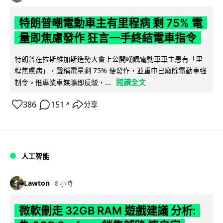
特朗普嘲電動車主有里程病 剩 75% 電
量即焦慮發作 狂言一手終結電車指令
特朗普在拉斯維加斯造勢大會上公開嘲諷電動車車主患有「里
程焦慮病」，聲稱電量剩 75% 便發作，並重申已廢除電動車強
閱讀全文
制令。惟專業車媒隨即反駁，...
386
151
分享
↗
人工智能
Lawton
8 小時
微軟刪走 32GB RAM 遊戲建議 分析: