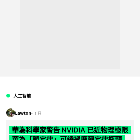
人工智能
Lawton
1 日
華為科學家警告 NVIDIA 已近物理極限
華為「韜定律」可繞過摩爾定律瓶頸