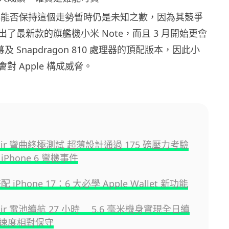
 今年能否保持這個走勢暫時仍是未知之數，因為其競爭
了最新款的旗艦機小米 Note，而且 3 月開始更會
幕及 Snapdragon 810 處理器的頂配版本，因此小
對 Apple 構成威脅。
e Air 彎曲終極測試 超薄設計通過 175 磅壓力考驗
iPhone 6 彎機事件
搭配 iPhone 17：6 大必學 Apple Wallet 新功能
e Air 電池續航 27 小時 5.6 毫米機身實現全日續
速度相對保守