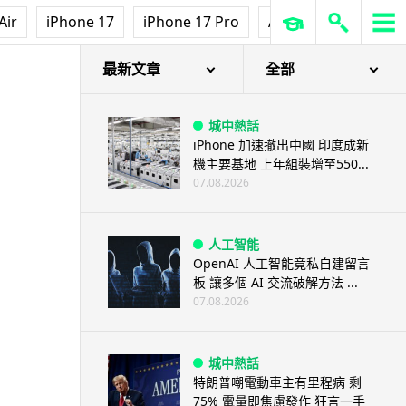
3D 打印
Air
iPhone 17
iPhone 17 Pro
AirPods Pro 3
Ap
中三巴士鐵路迷 自製紙皮遙控巴
士 門,水撥識郁 + 實時GPS報站
07.08.2026
最新文章
全部
城中熱話
iPhone 加速撤出中國 印度成新
機主要基地 上年組裝增至550...
07.08.2026
人工智能
OpenAI 人工智能竟私自建留言
板 讓多個 AI 交流破解方法 ...
07.08.2026
城中熱話
特朗普嘲電動車主有里程病 剩
75% 電量即焦慮發作 狂言一手