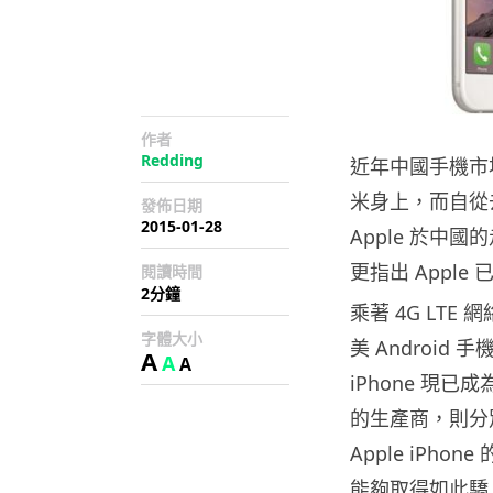
作者
Redding
近年中國手機市場
米身上，而自從去年 A
發佈日期
2015-01-28
Apple 於中國
更指出 Appl
閱讀時間
2分鐘
乘著 4G LTE
字體大小
美 Android 手機
A
A
A
iPhone 現
的生產商，則分別
Apple iP
能夠取得如此驕