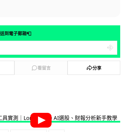
📮
送到電子郵箱
看留言
分享