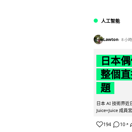
人工智能
Lawton
8 小時
日本偶
整個直
題
日本 AI 技術
Juice=Juic
194
10
↗