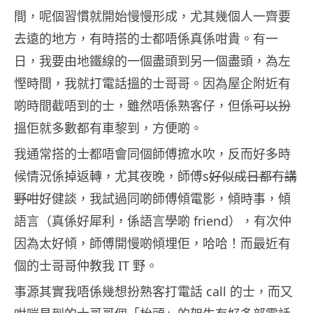
間，呢個習慣就開始慢慢形成，尤其幾個人一齊要
去遠的地方，有時搭的士都唔係真係咁貴。有一
日，我要由地鐵線的一個盡頭到另一個盡頭，為左
慳時間，我就打電話搵的士哥哥。因為屋企附近有
啲時間截唔到的士，雖然唔係熟客仔，但係
可以扮
搵佢就多數都有車黎到，方便啲。
我通常搭的士都唔會同個師傅搲水吹，反而好多時
候情況係掉返轉，尤其夜晚，師傅s
好似成日都冇講
野咁
好健談，我試過同啲師傅傾電影，傾時事，傾
語言（真係好犀利，係語言學啲 friend），有次仲
因為太好傾，師傅開慢啲傾埋佢，哈哈！而最近有
個的士哥哥仲教我 IT 野。
事源其實我唔係幾想扮熟客打電話 call 的士，而又