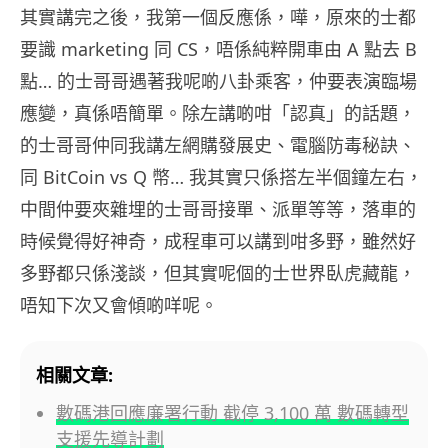
其實講完之後，我第一個反應係，嘩，原來的士都
要識 marketing 同 CS，唔係純粹開車由 A 點去 B
點… 的士哥哥遇著我呢啲八卦乘客，仲要表演臨場
應變，真係唔簡單。除左講啲咁「認真」的話題，
的士哥哥仲同我講左網購發展史、電腦防毒秘訣、
同 BitCoin vs Q 幣… 我其實只係搭左半個鐘左右，
中間仲要夾雜埋的士哥哥接單、派單等等，落車的
時候覺得好神奇，成程車可以講到咁多野，雖然好
多野都只係淺談，但其實呢個的士世界臥虎藏龍，
唔知下次又會傾啲咩呢。
相關文章:
數碼港回應廉署行動 截停 3,100 萬 數碼轉型
支援先導計劃