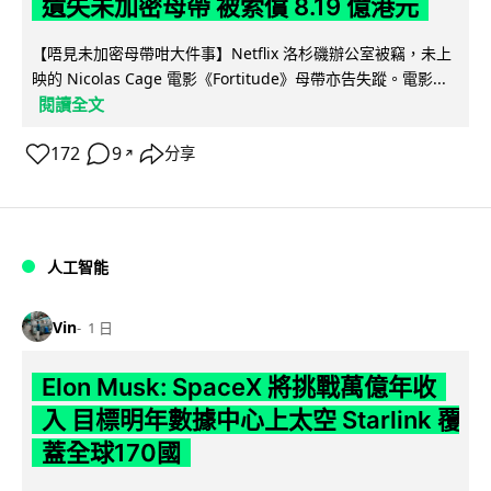
遺失未加密母帶 被索償 8.19 億港元
【唔見未加密母帶咁大件事】Netflix 洛杉磯辦公室被竊，未上
映的 Nicolas Cage 電影《Fortitude》母帶亦告失蹤。電影...
閱讀全文
172
9
分享
↗
人工智能
Vin
1 日
Elon Musk: SpaceX 將挑戰萬億年收
入 目標明年數據中心上太空 Starlink 覆
蓋全球170國