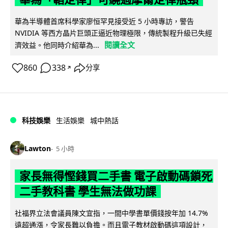
華為半導體首席科學家廖恒罕見接受近 5 小時專訪，警告
NVIDIA 等西方晶片巨頭正逼近物理極限，傳統製程升級已失經
閱讀全文
濟效益。他同時介紹華為...
860
338
分享
↗
科技娛樂
生活娛樂
城中熱話
Lawton
5 小時
家長無得慳錢買二手書 電子啟動碼鎖死
二手教科書 學生無法做功課
社福界立法會議員陳文宜指，一間中學書單價錢按年加 14.7%
遠超通漲，令家長難以負擔。而且電子教材啟動碼這項設計，