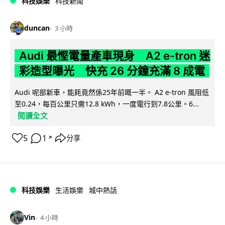
科技娛樂
科技新聞
duncan
3 小時
Audi 最慳電量產車現身 A2 e-tron 迷
彩造型曝光 快充 26 分鐘充滿 8 成電
Audi 呢部新車，能耗竟然係25年前嘅一半。 A2 e-tron 風阻低
至0.24，每百公里只需12.8 kWh，一度電行到7.8公里。6...
閱讀全文
5
1
分享
↗
科技娛樂
生活娛樂
城中熱話
Vin
4 小時