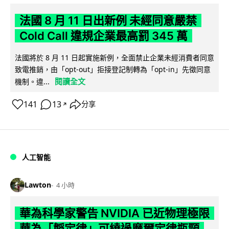
法國 8 月 11 日出新例 未經同意嚴禁
Cold Call 違規企業最高罰 345 萬
法國將於 8 月 11 日起實施新例，全面禁止企業未經消費者同意
致電推銷，由「opt-out」拒接登記制轉為「opt-in」先徵同意
閱讀全文
機制。違...
141
13
分享
↗
人工智能
Lawton
4 小時
華為科學家警告 NVIDIA 已近物理極限
華為「韜定律」可繞過摩爾定律瓶頸