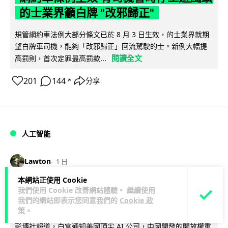
的士業界籲白牌 "改邪歸正"
規管網約車法例大部分條文已於 8 月 3 日生效，的士業界就期
望白牌車司機，能夠「改邪歸正」回流駕駛的士。新例大幅提
閱讀全文
高罰則，首次定罪最高罰款...
201
144
分享
↗
人工智能
Lawton
1 日
本網站正使用 Cookie
白宮拒測中國開放 AI 模型 業界質疑安
我們使用 Cookie 改善網站體驗。 繼續使用
我們的網站即表示您同意我們的
Cookie 政
全框架選擇性執行
策
。
彭博社報道，白宮通知美國頂尖 AI 公司，中國開發的開放權重