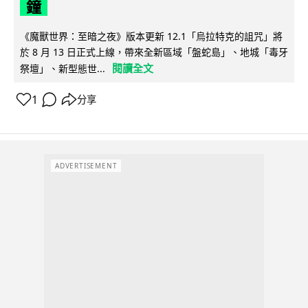
鐘
《魔獸世界：至暗之夜》版本更新 12.1「烏拉特克的詛咒」將
於 8 月 13 日正式上線，帶來全新區域「盤蛇島」、地城「毒牙
閱讀全文
祭壇」、新型態世...
1
分享
ADVERTISEMENT