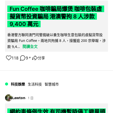
Fun Coffee 咖啡騙局爆煲 咖啡包裝虛
擬貨幣投資騙局 港澳警拘 8 人涉款
9,400 萬元
香港警方聯同澳門司警搗破以養生咖啡生意包裝的虛擬貨幣投
資騙局 Fun Coffee，兩地共拘捕 8 人，接獲逾 200 宗舉報，涉
閱讀全文
款 9,4...
118
9
分享
↗
科技娛樂
生活科技
智慧城市
Lawton
1 日
網約車條例生效 有司機暫時停工避風頭