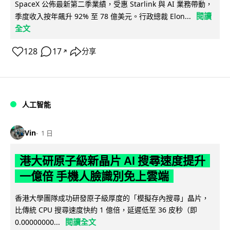
SpaceX 公佈最新第二季業績，受惠 Starlink 與 AI 業務帶動，
閱讀
季度收入按年飆升 92% 至 78 億美元。行政總裁 Elon...
全文
128
17
分享
↗
人工智能
Vin
1 日
港大研原子級新晶片 AI 搜尋速度提升
一億倍 手機人臉識別免上雲端
香港大學團隊成功研發原子級厚度的「模擬存內搜尋」晶片，
比傳統 CPU 搜尋速度快約 1 億倍，延遲低至 36 皮秒（即
閱讀全文
0.00000000...