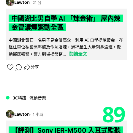
Lawton
21 分
中國湖北男自學 AI 「煉金術」 屋內煉
金冒濃煙驚動全區
中國湖北黃石一名男子見金價高企，利用 AI 自學提煉黃金，在
租住單位私設高壓爐及作坊冶煉，過程產生大量刺鼻濃煙，驚
閱讀全文
動鄰居報警。警方到場揭發整...
分享
3C科技
流動音樂
89
Lawton
1 小時
【評測】Sony IER-M500 入耳式監聽