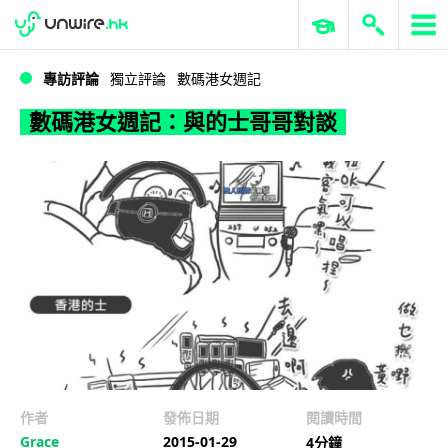
WWDC 2026
GenAI 與雲端科技專區
ERP 與商業 AI
數碼港女週記：與的士哥哥對談
專訪評論
獨立評論
數碼港女週記
數碼港女週記：與的士哥哥對談
作者
發佈日期
閱讀時間
Grace
2015-01-29
4分鐘