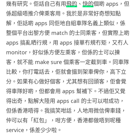
幾有研究。佢話自己有用
飛的
、
快的
個啲 apps，但
係超級唔推介俾乘客用。我於是非常好奇想知點
解，佢話啲 apps 同佢地自組車隊名義上類似，係
整個平台出黎方便 match 的士同乘客，但實際上啲
apps 搞亂晒行規，用 apps 接單冇規冇矩，又冇人
monitor，好似係方便左乘客，但係的士可以揀
客，就不能 make sure 個乘客一定截到車。同車隊
比較，你打電話去，佢就會搵到架車俾你，高下立
分。如果有心做好個客，尤其想有回頭客，佢會覺
得車隊好啲，但都會用 apps 幫補下。不過佢又覺
得出奇，點解大陸用 apps call 的士可以咁成功，
但係香港唔得。我搞笑咁話，人地用微信俾車錢，
仲可以有「紅包」，咁方便，香港都做唔到呢種
service，係差少少啦。