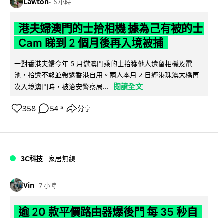
Lawton
6 小時
港夫婦澳門的士拾相機 據為己有被的士
Cam 睇到 2 個月後再入境被捕
一對香港夫婦今年 5 月遊澳門乘的士拾獲他人遺留相機及電
池，拾遺不報並帶返香港自用。兩人本月 2 日經港珠澳大橋再
閱讀全文
次入境澳門時，被治安警察局...
358
54
分享
↗
3C科技
家居無線
Vin
7 小時
逾 20 款平價路由器爆後門 每 35 秒自