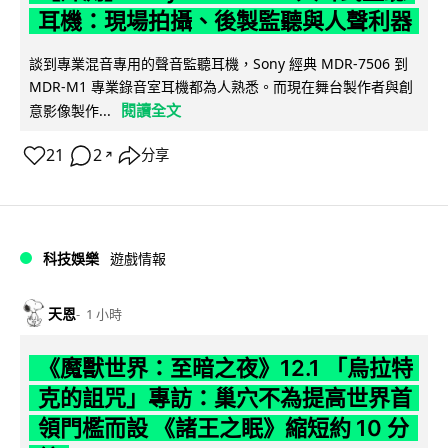
耳機：現場拍攝、後製監聽與人聲利器
談到專業混音專用的聲音監聽耳機，Sony 經典 MDR-7506 到
MDR-M1 專業錄音室耳機都為人熟悉。而現在舞台製作者與創
閱讀全文
意影像製作...
21
2
分享
↗
科技娛樂
遊戲情報
天恩
1 小時
《魔獸世界：至暗之夜》12.1 「烏拉特
克的詛咒」專訪：巢穴不為提高世界首
領門檻而設 《諸王之眠》縮短約 10 分