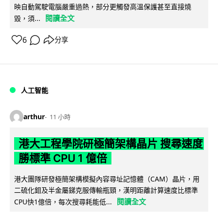
映自動駕駛電腦嚴重過熱，部分更觸發高溫保護甚至直接燒
閱讀全文
毀，須...
6
分享
人工智能
arthur
11 小時
港大工程學院研極簡架構晶片 搜尋速度
勝標準 CPU 1 億倍
港大團隊研發極簡架構模擬內容尋址記憶體（CAM）晶片，用
二硫化鉬及半金屬銻克服傳輸瓶頸，漢明距離計算速度比標準
閱讀全文
CPU快1億倍，每次搜尋耗能低...