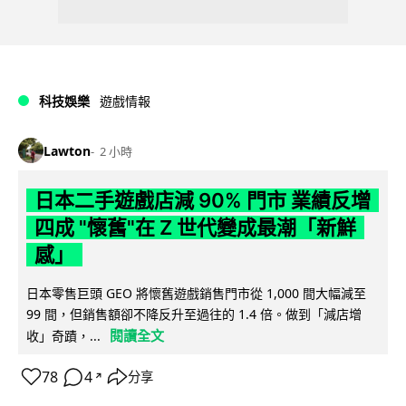
科技娛樂
遊戲情報
Lawton
2 小時
日本二手遊戲店減 90% 門市 業績反增
四成 "懷舊"在 Z 世代變成最潮「新鮮
感」
日本零售巨頭 GEO 將懷舊遊戲銷售門市從 1,000 間大幅減至
99 間，但銷售額卻不降反升至過往的 1.4 倍。做到「減店增
閱讀全文
收」奇蹟，...
78
4
分享
↗