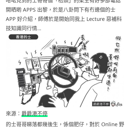
咁啱見到的士哥哥個「枱頭」的架生有好多部電話
開晒啲 APPS 出黎，於是八卦問下有冇邊個的士
APP 好介紹，師傅於是開始同我上 Lecture 惡補科
技知識同行情…
來源：
爵爵港不停
的士哥哥睇落都幾後生，係個肥仔，對於 Online 野