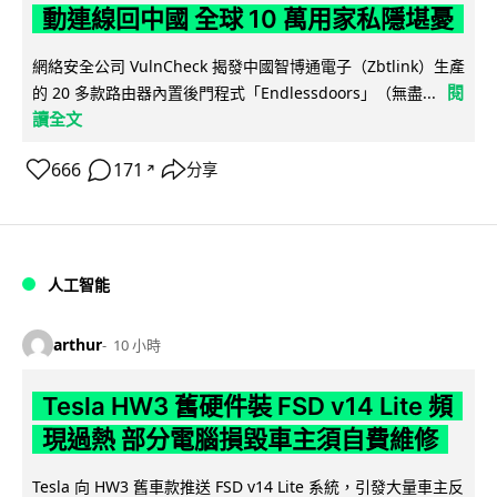
動連線回中國 全球 10 萬用家私隱堪憂
網絡安全公司 VulnCheck 揭發中國智博通電子（Zbtlink）生產
閱
的 20 多款路由器內置後門程式「Endlessdoors」（無盡...
讀全文
666
171
分享
↗
人工智能
arthur
10 小時
Tesla HW3 舊硬件裝 FSD v14 Lite 頻
現過熱 部分電腦損毀車主須自費維修
Tesla 向 HW3 舊車款推送 FSD v14 Lite 系統，引發大量車主反