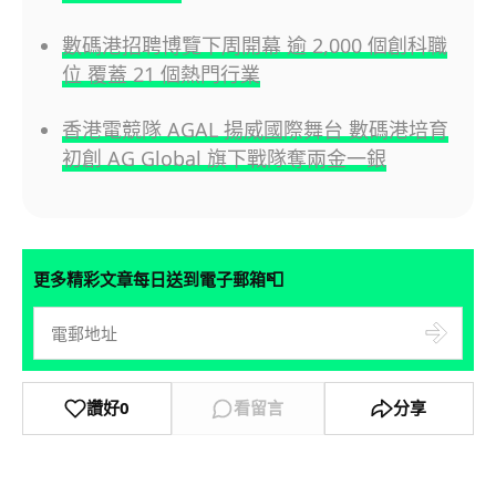
數碼港招聘博覽下周開幕 逾 2,000 個創科職
位 覆蓋 21 個熱門行業
香港電競隊 AGAL 揚威國際舞台 數碼港培育
初創 AG Global 旗下戰隊奪兩金一銀
📮
更多精彩文章每日送到電子郵箱
讚好
0
看留言
分享