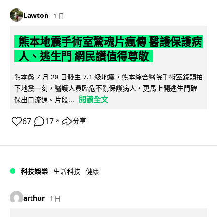
Lawton
1 日
熊本地震手術室驚魂片瘋傳 醫護保護病
人、逃生門 網民讚值得尊敬
熊本縣 7 月 28 日發生 7.1 級地震，熊本綜合醫院手術室鏡頭拍
下地震一刻，醫護人員臨危不亂保護病人，更馬上開逃生門確
閱讀全文
保出口流通。片段...
67
17
分享
↗
科技娛樂
生活科技
健康
arthur
1 日