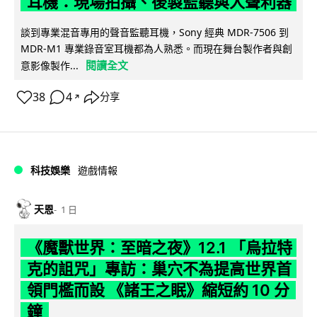
耳機：現場拍攝、後製監聽與人聲利器
談到專業混音專用的聲音監聽耳機，Sony 經典 MDR-7506 到
MDR-M1 專業錄音室耳機都為人熟悉。而現在舞台製作者與創
閱讀全文
意影像製作...
38
4
分享
↗
科技娛樂
遊戲情報
天恩
1 日
《魔獸世界：至暗之夜》12.1 「烏拉特
克的詛咒」專訪：巢穴不為提高世界首
領門檻而設 《諸王之眠》縮短約 10 分
鐘