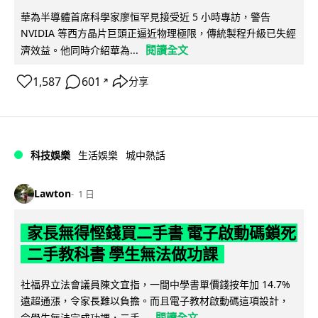
華為半導體首席科學家廖恒罕見接受近 5 小時專訪，警告
NVIDIA 等西方晶片巨頭正逼近物理極限，傳統製程升級已失經
閱讀全文
濟效益。他同時介紹華為...
1,587
601
分享
↗
科技娛樂
生活娛樂
城中熱話
Lawton
1 日
家長無得慳錢買二手書 電子啟動碼鎖死
二手教科書 學生無法做功課
社福界立法會議員陳文宜指，一間中學書單價錢按年加 14.7%
遠超通漲，令家長難以負擔。而且電子教材啟動碼這項設計，
閱讀全文
令學生無法完成功課，二手...