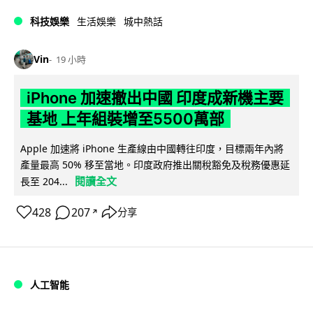
科技娛樂
生活娛樂
城中熱話
Vin
19 小時
iPhone 加速撤出中國 印度成新機主要
基地 上年組裝增至5500萬部
Apple 加速將 iPhone 生產線由中國轉往印度，目標兩年內將
產量最高 50% 移至當地。印度政府推出關稅豁免及稅務優惠延
閱讀全文
長至 204...
428
207
分享
↗
人工智能