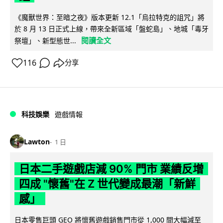
《魔獸世界：至暗之夜》版本更新 12.1「烏拉特克的詛咒」將
於 8 月 13 日正式上線，帶來全新區域「盤蛇島」、地城「毒牙
閱讀全文
祭壇」、新型態世...
116
分享
科技娛樂
遊戲情報
Lawton
1 日
日本二手遊戲店減 90% 門市 業績反增
四成 "懷舊"在 Z 世代變成最潮「新鮮
感」
日本零售巨頭 GEO 將懷舊遊戲銷售門市從 1,000 間大幅減至