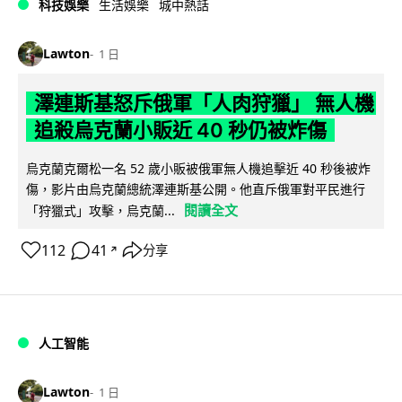
科技娛樂
生活娛樂
城中熱話
Lawton
1 日
澤連斯基怒斥俄軍「人肉狩獵」 無人機
追殺烏克蘭小販近 40 秒仍被炸傷
烏克蘭克爾松一名 52 歲小販被俄軍無人機追擊近 40 秒後被炸
傷，影片由烏克蘭總統澤連斯基公開。他直斥俄軍對平民進行
閱讀全文
「狩獵式」攻擊，烏克蘭...
112
41
分享
↗
人工智能
Lawton
1 日