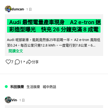
duncan
1 日
Audi 最慳電量產車現身 A2 e-tron 迷
彩造型曝光 快充 26 分鐘充滿 8 成電
Audi 呢部新車，能耗竟然係25年前嘅一半。 A2 e-tron 風阻低
至0.24，每百公里只需12.8 kWh，一度電行到7.8公里。6...
閱讀全文
7
1
分享
↗
科技娛樂
生活娛樂
城中熱話
Vin
1 日