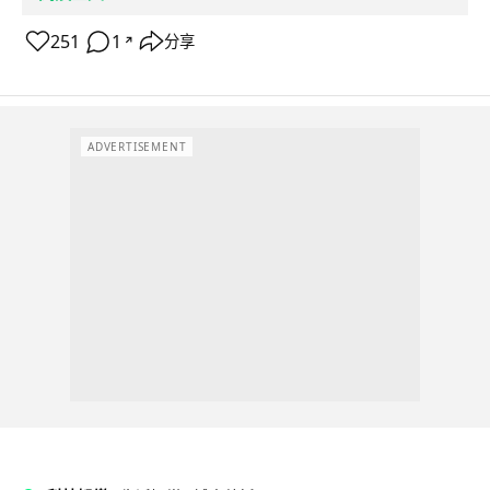
251
1
分享
↗
ADVERTISEMENT