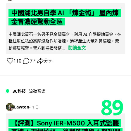
中國湖北男自學 AI 「煉金術」 屋內煉
金冒濃煙驚動全區
中國湖北黃石一名男子見金價高企，利用 AI 自學提煉黃金，在
租住單位私設高壓爐及作坊冶煉，過程產生大量刺鼻濃煙，驚
閱讀全文
動鄰居報警。警方到場揭發整...
110
7
分享
↗
3C科技
流動音樂
89
Lawton
1 日
【評測】Sony IER-M500 入耳式監聽