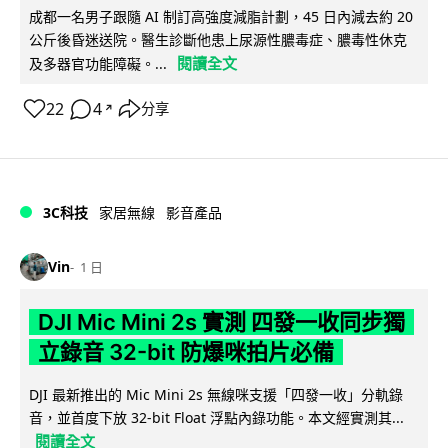
成都一名男子跟隨 AI 制訂高強度減脂計劃，45 日內減去約 20
公斤後昏迷送院。醫生診斷他患上尿源性膿毒症、膿毒性休克
閱讀全文
及多器官功能障礙。...
22
4
分享
↗
3C科技
家居無線
影音產品
Vin
1 日
DJI Mic Mini 2s 實測 四發一收同步獨
立錄音 32-bit 防爆咪拍片必備
DJI 最新推出的 Mic Mini 2s 無線咪支援「四發一收」分軌錄
音，並首度下放 32-bit Float 浮點內錄功能。本文經實測其...
閱讀全文