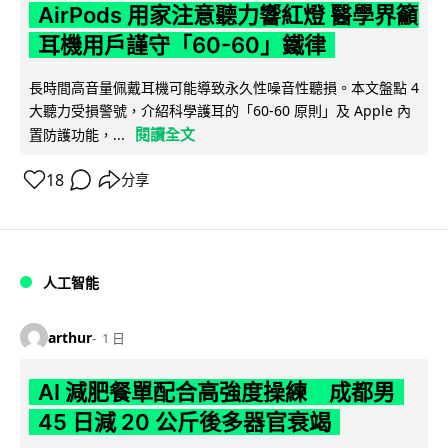
AirPods 用家注意聽力響紅燈 醫學界籲
耳機用戶謹守「60-60」鐵律
長時間高音量佩戴耳機可能導致永久性噪音性聽損。本文盤點 4
大聽力受損警號，介紹科學護耳的「60-60 原則」及 Apple 內
閱讀全文
置防護功能，...
18
分享
人工智能
arthur
1 日
AI 減肥餐單配合高強度操練 成都男
45 日減 20 公斤後多器官衰竭