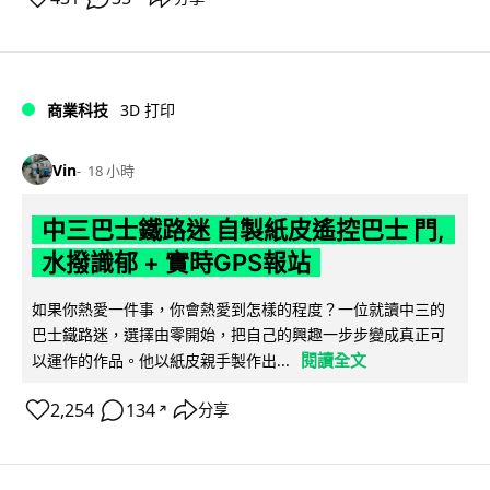
商業科技
3D 打印
Vin
18 小時
中三巴士鐵路迷 自製紙皮遙控巴士 門,
水撥識郁 + 實時GPS報站
如果你熱愛一件事，你會熱愛到怎樣的程度？一位就讀中三的
巴士鐵路迷，選擇由零開始，把自己的興趣一步步變成真正可
閱讀全文
以運作的作品。他以紙皮親手製作出...
2,254
134
分享
↗