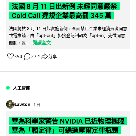
法國 8 月 11 日出新例 未經同意嚴禁
Cold Call 違規企業最高罰 345 萬
法國將於 8 月 11 日起實施新例，全面禁止企業未經消費者同意
致電推銷，由「opt-out」拒接登記制轉為「opt-in」先徵同意
閱讀全文
機制。違...
354
27
分享
↗
人工智能
Lawton
1 日
華為科學家警告 NVIDIA 已近物理極限
華為「韜定律」可繞過摩爾定律瓶頸