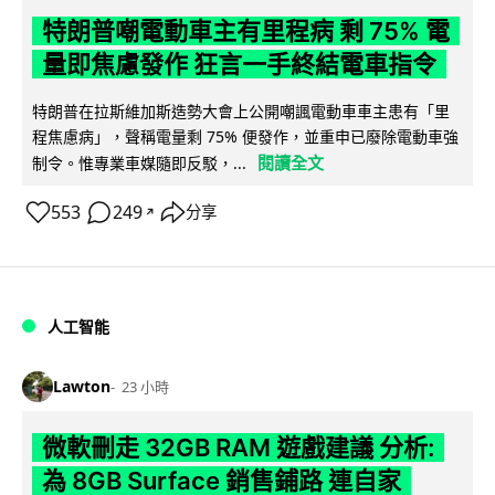
特朗普嘲電動車主有里程病 剩 75% 電
量即焦慮發作 狂言一手終結電車指令
特朗普在拉斯維加斯造勢大會上公開嘲諷電動車車主患有「里
程焦慮病」，聲稱電量剩 75% 便發作，並重申已廢除電動車強
閱讀全文
制令。惟專業車媒隨即反駁，...
553
249
分享
↗
人工智能
Lawton
23 小時
微軟刪走 32GB RAM 遊戲建議 分析:
為 8GB Surface 銷售鋪路 連自家