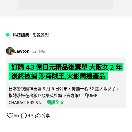
科技娛樂
影視娛樂
Lawton
23 小時
訂購 43 億日元精品後棄單 大阪女 2 年
後終被捕 涉海賊王,火影周邊產品
日本警視廳神田署 8 月 6 日公布，拘捕一名 32 歲大阪女子，
指她涉嫌在出版巨頭集英社旗下官方網店「JUMP
閱讀全文
CHARACTERS ST...
66
9
分享
↗