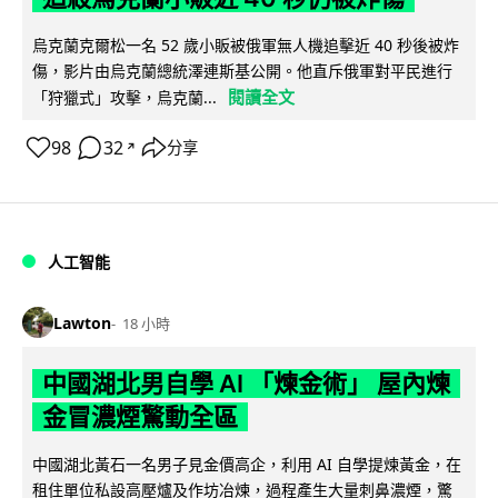
烏克蘭克爾松一名 52 歲小販被俄軍無人機追擊近 40 秒後被炸
傷，影片由烏克蘭總統澤連斯基公開。他直斥俄軍對平民進行
閱讀全文
「狩獵式」攻擊，烏克蘭...
98
32
分享
↗
人工智能
Lawton
18 小時
中國湖北男自學 AI 「煉金術」 屋內煉
金冒濃煙驚動全區
中國湖北黃石一名男子見金價高企，利用 AI 自學提煉黃金，在
租住單位私設高壓爐及作坊冶煉，過程產生大量刺鼻濃煙，驚