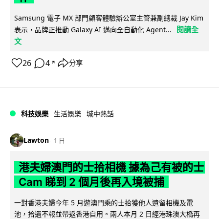
Samsung 電子 MX 部門顧客體驗辦公室主管兼副總裁 Jay Kim
閱讀全
表示，品牌正推動 Galaxy AI 邁向全自動化 Agent...
文
26
4
分享
↗
科技娛樂
生活娛樂
城中熱話
Lawton
1 日
港夫婦澳門的士拾相機 據為己有被的士
Cam 睇到 2 個月後再入境被捕
一對香港夫婦今年 5 月遊澳門乘的士拾獲他人遺留相機及電
池，拾遺不報並帶返香港自用。兩人本月 2 日經港珠澳大橋再