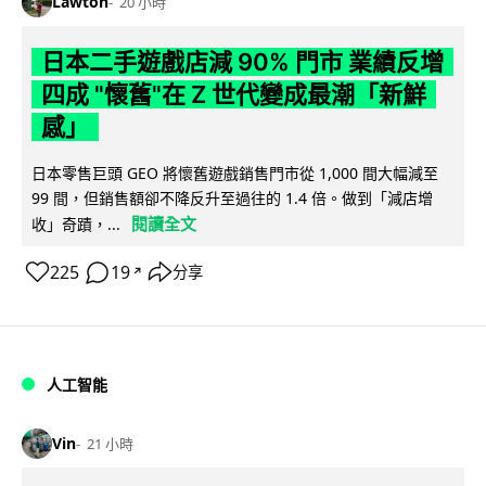
Lawton
20 小時
日本二手遊戲店減 90% 門市 業績反增
四成 "懷舊"在 Z 世代變成最潮「新鮮
感」
日本零售巨頭 GEO 將懷舊遊戲銷售門市從 1,000 間大幅減至
99 間，但銷售額卻不降反升至過往的 1.4 倍。做到「減店增
閱讀全文
收」奇蹟，...
225
19
分享
↗
人工智能
Vin
21 小時