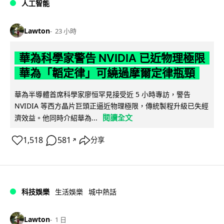
人工智能
Lawton
23 小時
華為科學家警告 NVIDIA 已近物理極限
華為「韜定律」可繞過摩爾定律瓶頸
華為半導體首席科學家廖恒罕見接受近 5 小時專訪，警告
NVIDIA 等西方晶片巨頭正逼近物理極限，傳統製程升級已失經
閱讀全文
濟效益。他同時介紹華為...
1,518
581
分享
↗
科技娛樂
生活娛樂
城中熱話
Lawton
1 日