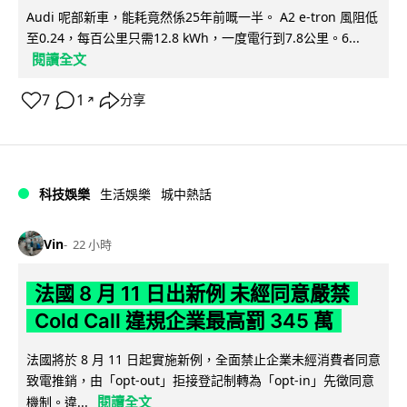
Audi 呢部新車，能耗竟然係25年前嘅一半。 A2 e-tron 風阻低
至0.24，每百公里只需12.8 kWh，一度電行到7.8公里。6...
閱讀全文
7
1
分享
↗
科技娛樂
生活娛樂
城中熱話
Vin
22 小時
法國 8 月 11 日出新例 未經同意嚴禁
Cold Call 違規企業最高罰 345 萬
法國將於 8 月 11 日起實施新例，全面禁止企業未經消費者同意
致電推銷，由「opt-out」拒接登記制轉為「opt-in」先徵同意
閱讀全文
機制。違...