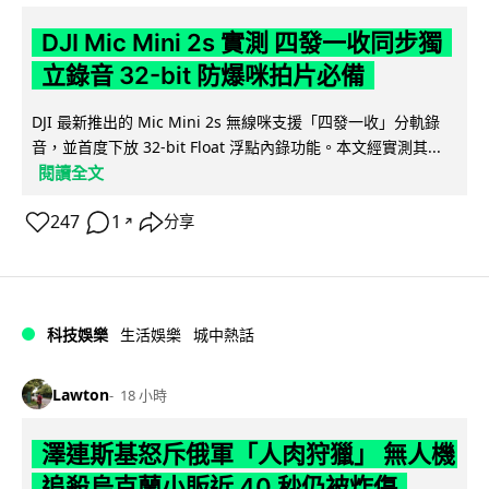
DJI Mic Mini 2s 實測 四發一收同步獨
立錄音 32-bit 防爆咪拍片必備
DJI 最新推出的 Mic Mini 2s 無線咪支援「四發一收」分軌錄
音，並首度下放 32-bit Float 浮點內錄功能。本文經實測其...
閱讀全文
247
1
分享
↗
科技娛樂
生活娛樂
城中熱話
Lawton
18 小時
澤連斯基怒斥俄軍「人肉狩獵」 無人機
追殺烏克蘭小販近 40 秒仍被炸傷