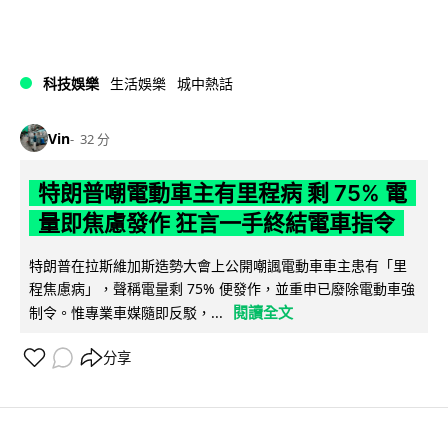
科技娛樂
生活娛樂
城中熱話
Vin
32 分
特朗普嘲電動車主有里程病 剩 75% 電
量即焦慮發作 狂言一手終結電車指令
特朗普在拉斯維加斯造勢大會上公開嘲諷電動車車主患有「里
程焦慮病」，聲稱電量剩 75% 便發作，並重申已廢除電動車強
閱讀全文
制令。惟專業車媒隨即反駁，...
分享