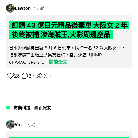
Lawton
1 小時
訂購 43 億日元精品後棄單 大阪女 2 年
後終被捕 涉海賊王,火影周邊產品
日本警視廳神田署 8 月 6 日公布，拘捕一名 32 歲大阪女子，
指她涉嫌在出版巨頭集英社旗下官方網店「JUMP
閱讀全文
CHARACTERS ST...
28
2
分享
↗
商業科技
資訊保安
Vin
1 小時