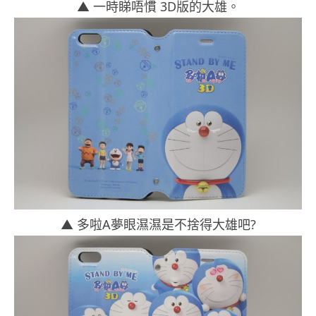
▲ 一時睇唔慣 3D版的大雄。
▲ 多啦A夢眼濕濕是不捨得大雄吧?