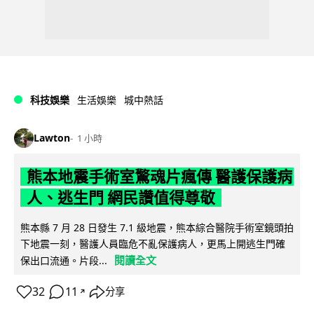
科技娛樂
生活娛樂
城中熱話
Lawton
1 小時
熊本地震手術室驚魂片瘋傳 醫護保護病
人、逃生門 網民讚值得尊敬
熊本縣 7 月 28 日發生 7.1 級地震，熊本綜合醫院手術室鏡頭拍
下地震一刻，醫護人員臨危不亂保護病人，更馬上開逃生門確
閱讀全文
保出口流通。片段...
32
11
分享
↗