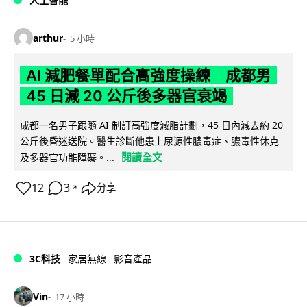
人工智能
arthur
5 小時
AI 減肥餐單配合高強度操練 成都男
45 日減 20 公斤後多器官衰竭
成都一名男子跟隨 AI 制訂高強度減脂計劃，45 日內減去約 20
公斤後昏迷送院。醫生診斷他患上尿源性膿毒症、膿毒性休克
閱讀全文
及多器官功能障礙。...
12
3
分享
↗
3C科技
家居無線
影音產品
Vin
17 小時