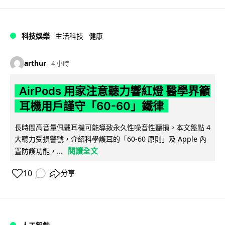
科技娛樂
生活科技
健康
arthur
4 小時
AirPods 用家注意聽力響紅燈 醫學界籲
耳機用戶謹守「60-60」鐵律
長時間高音量佩戴耳機可能導致永久性噪音性聽損。本文盤點 4
大聽力受損警號，介紹科學護耳的「60-60 原則」及 Apple 內
閱讀全文
置防護功能，...
10
分享