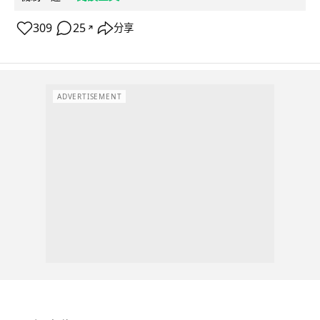
309
25
分享
↗
ADVERTISEMENT