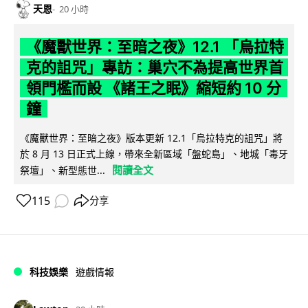
天恩
20 小時
《魔獸世界：至暗之夜》12.1 「烏拉特
克的詛咒」專訪：巢穴不為提高世界首
領門檻而設 《諸王之眠》縮短約 10 分
鐘
《魔獸世界：至暗之夜》版本更新 12.1「烏拉特克的詛咒」將
於 8 月 13 日正式上線，帶來全新區域「盤蛇島」、地城「毒牙
閱讀全文
祭壇」、新型態世...
115
分享
科技娛樂
遊戲情報