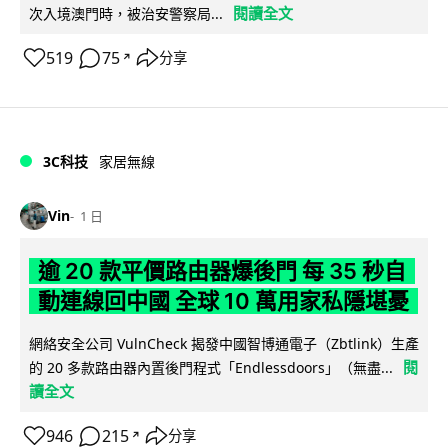
閱讀全文
次入境澳門時，被治安警察局...
519
75
分享
↗
3C科技
家居無線
Vin
1 日
逾 20 款平價路由器爆後門 每 35 秒自
動連線回中國 全球 10 萬用家私隱堪憂
網絡安全公司 VulnCheck 揭發中國智博通電子（Zbtlink）生產
閱
的 20 多款路由器內置後門程式「Endlessdoors」（無盡...
讀全文
946
215
分享
↗