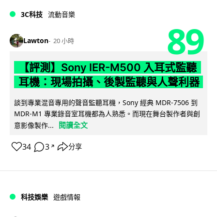
3C科技
流動音樂
89
Lawton
20 小時
【評測】Sony IER-M500 入耳式監聽
耳機：現場拍攝、後製監聽與人聲利器
談到專業混音專用的聲音監聽耳機，Sony 經典 MDR-7506 到
MDR-M1 專業錄音室耳機都為人熟悉。而現在舞台製作者與創
閱讀全文
意影像製作...
34
3
分享
↗
科技娛樂
遊戲情報