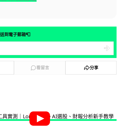
📮
送到電子郵箱
看留言
分享