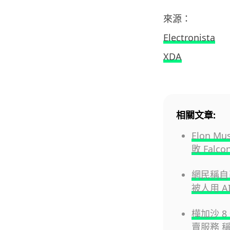
來源：
Electronista
XDA
相關文章:
Elon 
敗 Falcon
網民稱自己
被人用 A
樺加沙 8
賣服務 