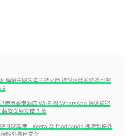
Musk 稱讚中國朱雀三號火箭 提供建議並認為可擊
 9
使用香港酒店 Wi-Fi 後 WhatsApp 帳號被盜
I 轉聲向朋友借 3 萬
 號風球襲港 Keeta 及 foodpanda 即時暫停外
稱保障外賣員安全