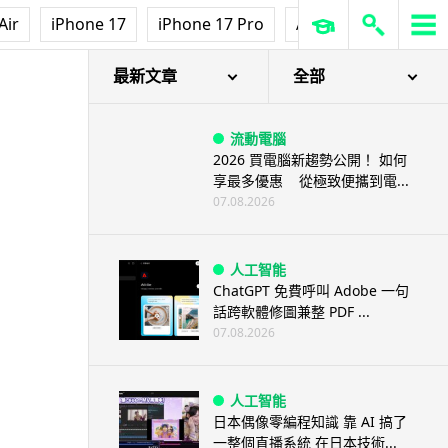
Air
iPhone 17
iPhone 17 Pro
AirPods Pro 3
Ap
最新文章
全部
流動電腦
2026 買電腦新趨勢公開！ 如何
享最多優惠 從極致便攜到電...
07.08.2026
人工智能
ChatGPT 免費呼叫 Adobe 一句
話跨軟體修圖兼整 PDF ...
07.08.2026
人工智能
日本偶像零編程知識 靠 AI 搞了
一整個直播系統 在日本技術...