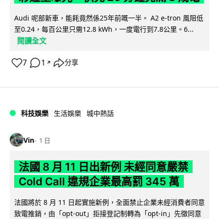
Audi 呢部新車，能耗竟然係25年前嘅一半。 A2 e-tron 風阻低
至0.24，每百公里只需12.8 kWh，一度電行到7.8公里。6...
閱讀全文
7
1
分享
↗
科技娛樂
生活娛樂
城中熱話
Vin
1 日
法國 8 月 11 日出新例 未經同意嚴禁
Cold Call 違規企業最高罰 345 萬
法國將於 8 月 11 日起實施新例，全面禁止企業未經消費者同意
致電推銷，由「opt-out」拒接登記制轉為「opt-in」先徵同意