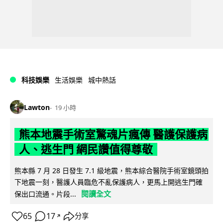
科技娛樂
生活娛樂
城中熱話
Lawton
19 小時
熊本地震手術室驚魂片瘋傳 醫護保護病
人、逃生門 網民讚值得尊敬
熊本縣 7 月 28 日發生 7.1 級地震，熊本綜合醫院手術室鏡頭拍
下地震一刻，醫護人員臨危不亂保護病人，更馬上開逃生門確
閱讀全文
保出口流通。片段...
65
17
分享
↗