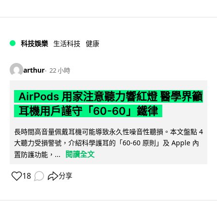
科技娛樂
生活科技
健康
arthur
22 小時
AirPods 用家注意聽力響紅燈 醫學界籲
耳機用戶謹守「60-60」鐵律
長時間高音量佩戴耳機可能導致永久性噪音性聽損。本文盤點 4
大聽力受損警號，介紹科學護耳的「60-60 原則」及 Apple 內
閱讀全文
置防護功能，...
18
分享