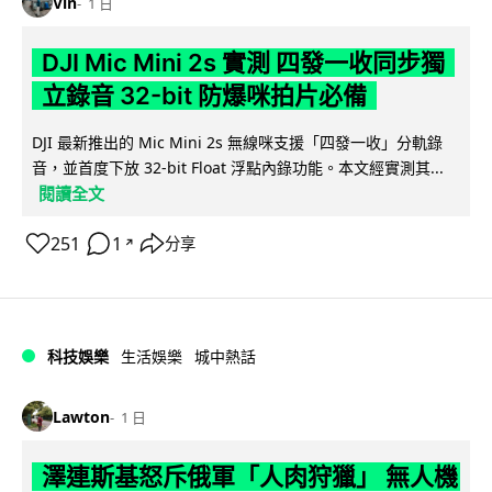
Vin
1 日
DJI Mic Mini 2s 實測 四發一收同步獨
立錄音 32-bit 防爆咪拍片必備
DJI 最新推出的 Mic Mini 2s 無線咪支援「四發一收」分軌錄
音，並首度下放 32-bit Float 浮點內錄功能。本文經實測其...
閱讀全文
251
1
分享
↗
科技娛樂
生活娛樂
城中熱話
Lawton
1 日
澤連斯基怒斥俄軍「人肉狩獵」 無人機