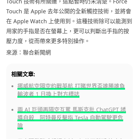
Touch 技術有所關連，這點暫時仍未清楚。Force
Touch 是 Apple 去年公開的全新觸控技術，並將會
在 Apple Watch 上使用到。這種技術除可以能測到
用家的手指是否在螢幕上，更可以判斷出手指的按
壓力度，從而帶來更多特別操作。
來源：聯合新聞網
相關文章:
挪威航空隔空約戰英航 打賭世界盃誰勝誰負
輸波者 1 日換上對方標誌
兩 AI 巨頭再隔空互罵 馬斯克批 ChatGPT 誘
導自殺 阿特曼反擊指 Tesla 自動駕駛更危
險