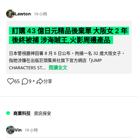
Lawton
19 小時
訂購 43 億日元精品後棄單 大阪女 2 年
後終被捕 涉海賊王,火影周邊產品
日本警視廳神田署 8 月 6 日公布，拘捕一名 32 歲大阪女子，
指她涉嫌在出版巨頭集英社旗下官方網店「JUMP
閱讀全文
CHARACTERS ST...
65
9
分享
↗
商業科技
資訊保安
Vin
19 小時