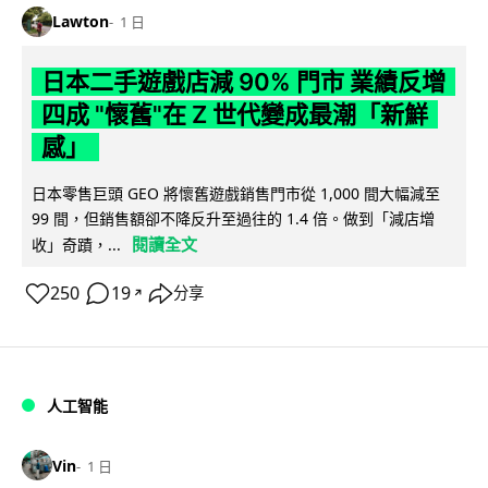
Lawton
1 日
日本二手遊戲店減 90% 門市 業績反增
四成 "懷舊"在 Z 世代變成最潮「新鮮
感」
日本零售巨頭 GEO 將懷舊遊戲銷售門市從 1,000 間大幅減至
99 間，但銷售額卻不降反升至過往的 1.4 倍。做到「減店增
閱讀全文
收」奇蹟，...
250
19
分享
↗
人工智能
Vin
1 日