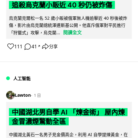
追殺烏克蘭小販近 40 秒仍被炸傷
烏克蘭克爾松一名 52 歲小販被俄軍無人機追擊近 40 秒後被炸
傷，影片由烏克蘭總統澤連斯基公開。他直斥俄軍對平民進行
閱讀全文
「狩獵式」攻擊，烏克蘭...
111
41
分享
↗
人工智能
Lawton
1 日
中國湖北男自學 AI 「煉金術」 屋內煉
金冒濃煙驚動全區
中國湖北黃石一名男子見金價高企，利用 AI 自學提煉黃金，在