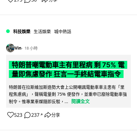
科技娛樂
生活娛樂
城中熱話
Vin
18 小時
特朗普嘲電動車主有里程病 剩 75% 電
量即焦慮發作 狂言一手終結電車指令
特朗普在拉斯維加斯造勢大會上公開嘲諷電動車車主患有「里
程焦慮病」，聲稱電量剩 75% 便發作，並重申已廢除電動車強
閱讀全文
制令。惟專業車媒隨即反駁，...
523
237
分享
↗