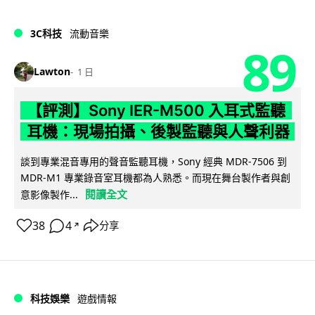
3C科技
流動音樂
89
Lawton
1 日
【評測】Sony IER-M500 入耳式監聽
耳機：現場拍攝、後製監聽與人聲利器
談到專業混音專用的聲音監聽耳機，Sony 經典 MDR-7506 到
MDR-M1 專業錄音室耳機都為人熟悉。而現在舞台製作者與創
閱讀全文
意影像製作...
38
4
分享
↗
科技娛樂
遊戲情報