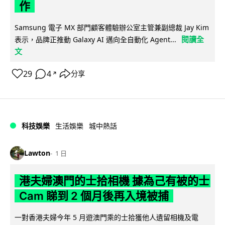
作
Samsung 電子 MX 部門顧客體驗辦公室主管兼副總裁 Jay Kim
閱讀全
表示，品牌正推動 Galaxy AI 邁向全自動化 Agent...
文
29
4
分享
↗
科技娛樂
生活娛樂
城中熱話
Lawton
1 日
港夫婦澳門的士拾相機 據為己有被的士
Cam 睇到 2 個月後再入境被捕
一對香港夫婦今年 5 月遊澳門乘的士拾獲他人遺留相機及電