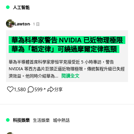
人工智能
Lawton
1 日
華為科學家警告 NVIDIA 已近物理極限
華為「韜定律」可繞過摩爾定律瓶頸
華為半導體首席科學家廖恒罕見接受近 5 小時專訪，警告
NVIDIA 等西方晶片巨頭正逼近物理極限，傳統製程升級已失經
閱讀全文
濟效益。他同時介紹華為...
1,580
599
分享
↗
科技娛樂
生活娛樂
城中熱話