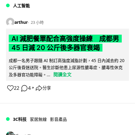
人工智能
arthur
23 小時
AI 減肥餐單配合高強度操練 成都男
45 日減 20 公斤後多器官衰竭
成都一名男子跟隨 AI 制訂高強度減脂計劃，45 日內減去約 20
公斤後昏迷送院。醫生診斷他患上尿源性膿毒症、膿毒性休克
閱讀全文
及多器官功能障礙。...
22
4
分享
↗
3C科技
家居無線
影音產品