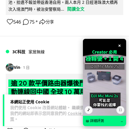
池，拾遺不報並帶返香港自用。兩人本月 2 日經港珠澳大橋再
閱讀全文
次入境澳門時，被治安警察局...
546
75
分享
↗
×
3C科技
家居無線
Vin
1 日
逾 20 款平價路由器爆後門 每 35 秒自
動連線回中國 全球 10 萬用家私隱堪憂
本網站正使用 Cookie
網絡安全公司 VulnCheck 揭發中國智博通電子（Zbtlink）生產
我們使用 Cookie 改善網站體驗。 繼續使用
🎵
閱
⛶
的 20 多款路由器內置後門程式「Endlessdoors」（無盡...
我們的網站即表示您同意我們的
Cookie 政
讀全文
策
。
📖 詳細評測
→