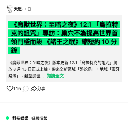
天恩
1 日
《魔獸世界：至暗之夜》12.1 「烏拉特
克的詛咒」專訪：巢穴不為提高世界首
領門檻而設 《諸王之眠》縮短約 10 分
鐘
《魔獸世界：至暗之夜》版本更新 12.1「烏拉特克的詛咒」將
於 8 月 13 日正式上線，帶來全新區域「盤蛇島」、地城「毒牙
閱讀全文
祭壇」、新型態世...
116
分享
科技娛樂
遊戲情報