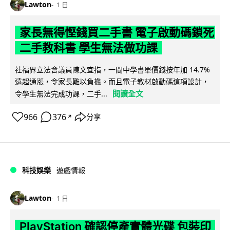
Lawton
1 日
家長無得慳錢買二手書 電子啟動碼鎖死
二手教科書 學生無法做功課
社福界立法會議員陳文宜指，一間中學書單價錢按年加 14.7%
遠超通漲，令家長難以負擔。而且電子教材啟動碼這項設計，
閱讀全文
令學生無法完成功課，二手...
966
376
分享
↗
科技娛樂
遊戲情報
Lawton
1 日
PlayStation 確認停產實體光碟 包裝印