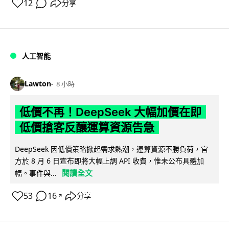
12
分享
人工智能
Lawton
8 小時
低價不再！DeepSeek 大幅加價在即
低價搶客反釀運算資源告急
DeepSeek 因低價策略掀起需求熱潮，運算資源不勝負荷，官
方於 8 月 6 日宣布即將大幅上調 API 收費，惟未公布具體加
閱讀全文
幅。事件與...
53
16
分享
↗