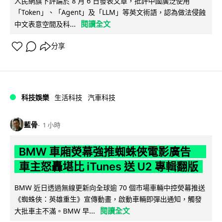
人民網旗下評論於 8 月 6 日發表文章，批評中國廣泛使用
「Token」、「Agent」及「LLM」等英文術語，認為做法侵蝕
閱讀全文
中文表意空間及科...
分享
科技娛樂
生活科技
汽車科技
藍骨
1 小時
BMW 車廂熒幕強推蜘蛛俠電影廣告
車主怒轟堪比 iTunes 送 U2 專輯翻版
BMW 近日透過無線更新向全球逾 70 個市場車輛中控熒幕推送
《蜘蛛俠：英雄重生》宣傳動畫，啟動車輛即彈出通知，觸發
閱讀全文
大批車主不滿。BMW 早...