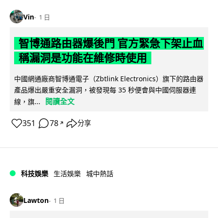
Vin
1 日
智博通路由器爆後門 官方緊急下架止血
稱漏洞是功能在維修時使用
中國網通廠商智博通電子（Zbtlink Electronics）旗下的路由器
產品爆出嚴重安全漏洞，被發現每 35 秒便會與中國伺服器連
閱讀全文
線，旗...
351
78
分享
↗
科技娛樂
生活娛樂
城中熱話
Lawton
1 日