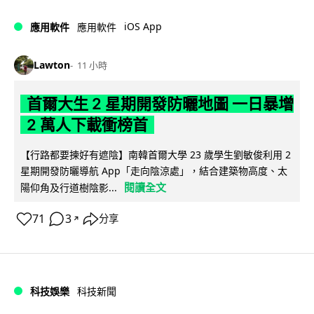
iOS App
應用軟件
應用軟件
Lawton
11 小時
首爾大生 2 星期開發防曬地圖 一日暴增
2 萬人下載衝榜首
【行路都要揀好有遮陰】南韓首爾大學 23 歲學生劉敏俊利用 2
星期開發防曬導航 App「走向陰涼處」，結合建築物高度、太
閱讀全文
陽仰角及行道樹陰影...
71
3
分享
↗
科技娛樂
科技新聞