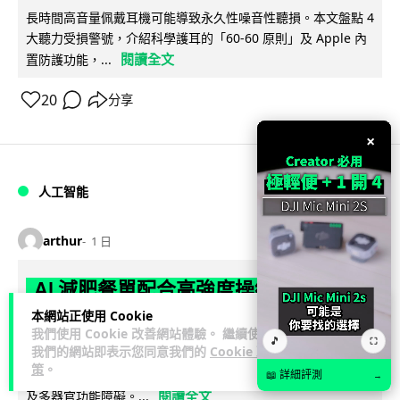
長時間高音量佩戴耳機可能導致永久性噪音性聽損。本文盤點 4
大聽力受損警號，介紹科學護耳的「60-60 原則」及 Apple 內
閱讀全文
置防護功能，...
20
分享
×
人工智能
arthur
1 日
AI 減肥餐單配合高強度操練 成都男
45 日減 20 公斤後多器官衰竭
本網站正使用 Cookie
我們使用 Cookie 改善網站體驗。 繼續使用
🎵
⛶
我們的網站即表示您同意我們的
Cookie 政
成都一名男子跟隨 AI 制訂高強度減脂計劃，45 日內減去約 20
策
。
公斤後昏迷送院。醫生診斷他患上尿源性膿毒症、膿毒性休克
📖 詳細評測
→
閱讀全文
及多器官功能障礙。...