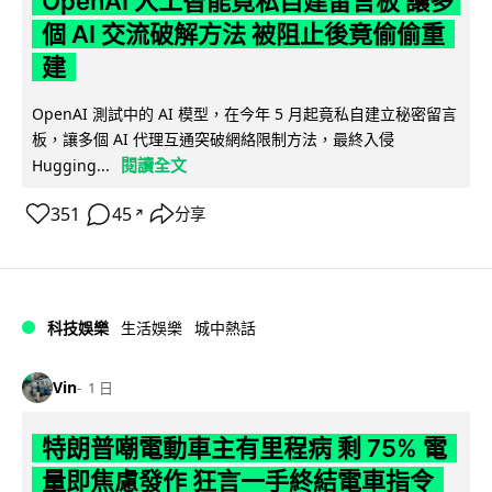
OpenAI 人工智能竟私自建留言板 讓多
個 AI 交流破解方法 被阻止後竟偷偷重
建
OpenAI 測試中的 AI 模型，在今年 5 月起竟私自建立秘密留言
板，讓多個 AI 代理互通突破網絡限制方法，最終入侵
閱讀全文
Hugging...
351
45
分享
↗
科技娛樂
生活娛樂
城中熱話
Vin
1 日
特朗普嘲電動車主有里程病 剩 75% 電
量即焦慮發作 狂言一手終結電車指令