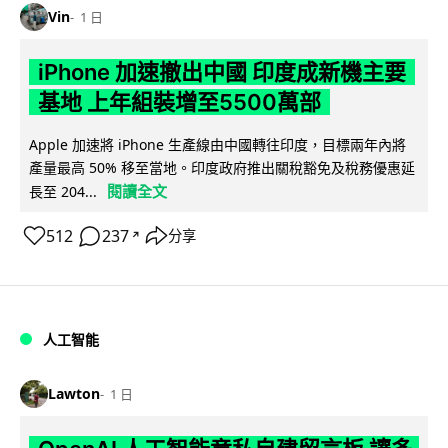
Vin
1 日
iPhone 加速撤出中國 印度成新機主要
基地 上年組裝增至5500萬部
Apple 加速將 iPhone 生產線由中國轉往印度，目標兩年內將
產量最高 50% 移至當地。印度政府推出關稅豁免及稅務優惠延
閱讀全文
長至 204...
512
237
分享
↗
人工智能
Lawton
1 日