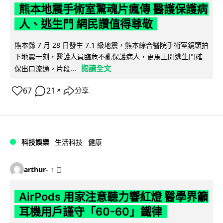
熊本地震手術室驚魂片瘋傳 醫護保護病
人、逃生門 網民讚值得尊敬
熊本縣 7 月 28 日發生 7.1 級地震，熊本綜合醫院手術室鏡頭拍
下地震一刻，醫護人員臨危不亂保護病人，更馬上開逃生門確
閱讀全文
保出口流通。片段...
67
21
分享
↗
科技娛樂
生活科技
健康
arthur
1 日
AirPods 用家注意聽力響紅燈 醫學界籲
耳機用戶謹守「60-60」鐵律