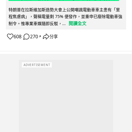
特朗普在拉斯維加斯造勢大會上公開嘲諷電動車車主患有「里
程焦慮病」，聲稱電量剩 75% 便發作，並重申已廢除電動車強
閱讀全文
制令。惟專業車媒隨即反駁，...
608
270
分享
↗
ADVERTISEMENT