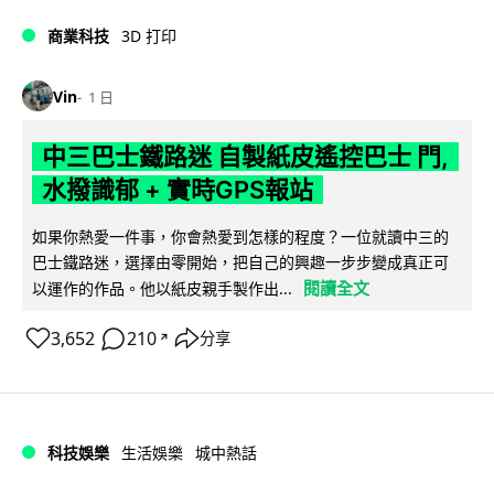
商業科技
3D 打印
Vin
1 日
中三巴士鐵路迷 自製紙皮遙控巴士 門,
水撥識郁 + 實時GPS報站
如果你熱愛一件事，你會熱愛到怎樣的程度？一位就讀中三的
巴士鐵路迷，選擇由零開始，把自己的興趣一步步變成真正可
閱讀全文
以運作的作品。他以紙皮親手製作出...
3,652
210
分享
↗
科技娛樂
生活娛樂
城中熱話