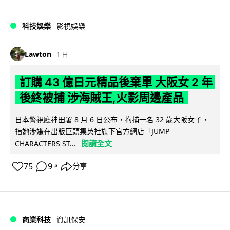
科技娛樂
影視娛樂
Lawton
1 日
訂購 43 億日元精品後棄單 大阪女 2 年
後終被捕 涉海賊王,火影周邊產品
日本警視廳神田署 8 月 6 日公布，拘捕一名 32 歲大阪女子，
指她涉嫌在出版巨頭集英社旗下官方網店「JUMP
閱讀全文
CHARACTERS ST...
75
9
分享
↗
商業科技
資訊保安