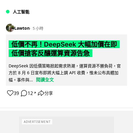
人工智能
Lawton
5 小時
低價不再！DeepSeek 大幅加價在即
低價搶客反釀運算資源告急
DeepSeek 因低價策略掀起需求熱潮，運算資源不勝負荷，官
方於 8 月 6 日宣布即將大幅上調 API 收費，惟未公布具體加
閱讀全文
幅。事件與...
39
12
分享
↗
ADVERTISEMENT