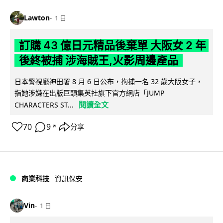
Lawton
1 日
訂購 43 億日元精品後棄單 大阪女 2 年
後終被捕 涉海賊王,火影周邊產品
日本警視廳神田署 8 月 6 日公布，拘捕一名 32 歲大阪女子，
指她涉嫌在出版巨頭集英社旗下官方網店「JUMP
閱讀全文
CHARACTERS ST...
70
9
分享
↗
商業科技
資訊保安
Vin
1 日