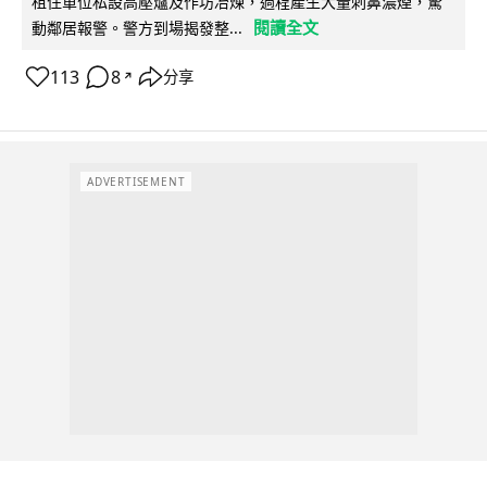
租住單位私設高壓爐及作坊冶煉，過程產生大量刺鼻濃煙，驚
閱讀全文
動鄰居報警。警方到場揭發整...
113
8
分享
↗
ADVERTISEMENT