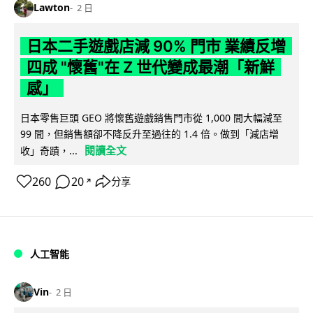
Lawton
2 日
日本二手遊戲店減 90% 門市 業績反增
四成 "懷舊"在 Z 世代變成最潮「新鮮
感」
日本零售巨頭 GEO 將懷舊遊戲銷售門市從 1,000 間大幅減至
99 間，但銷售額卻不降反升至過往的 1.4 倍。做到「減店增
閱讀全文
收」奇蹟，...
260
20
分享
↗
人工智能
Vin
2 日