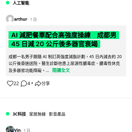
人工智能
arthur
1 日
AI 減肥餐單配合高強度操練 成都男
45 日減 20 公斤後多器官衰竭
成都一名男子跟隨 AI 制訂高強度減脂計劃，45 日內減去約 20
公斤後昏迷送院。醫生診斷他患上尿源性膿毒症、膿毒性休克
閱讀全文
及多器官功能障礙。...
22
4
分享
↗
3C科技
家居無線
影音產品
Vin
1 日