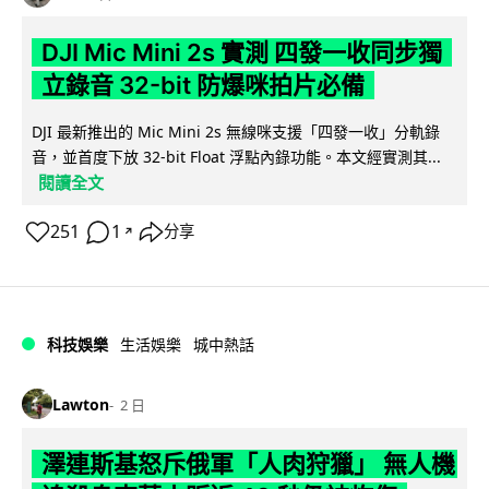
DJI Mic Mini 2s 實測 四發一收同步獨
立錄音 32-bit 防爆咪拍片必備
DJI 最新推出的 Mic Mini 2s 無線咪支援「四發一收」分軌錄
音，並首度下放 32-bit Float 浮點內錄功能。本文經實測其...
閱讀全文
251
1
分享
↗
科技娛樂
生活娛樂
城中熱話
Lawton
2 日
澤連斯基怒斥俄軍「人肉狩獵」 無人機