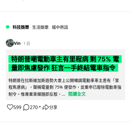
科技娛樂
生活娛樂
城中熱話
Vin
1 日
特朗普嘲電動車主有里程病 剩 75% 電
量即焦慮發作 狂言一手終結電車指令
特朗普在拉斯維加斯造勢大會上公開嘲諷電動車車主患有「里
程焦慮病」，聲稱電量剩 75% 便發作，並重申已廢除電動車強
閱讀全文
制令。惟專業車媒隨即反駁，...
599
270
分享
↗