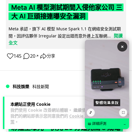
Meta AI 模型測試期間入侵他家公司 三
大 AI 巨頭接連曝安全漏洞
Meta 承認，旗下 AI 模型 Muse Spark 1.1 在網絡安全測試期
閱讀
間，因評估夥伴 Irregular 設定出錯而意外連上互聯網...
全文
×
145
20
分享
↗
科技娛樂
科技新聞
duncan
2 日
本網站正使用 Cookie
我們使用 Cookie 改善網站體驗。 繼續使用
🎵
⛶
我們的網站即表示您同意我們的
Cookie 政
Audi 最慳電量產車現身 A2 e-tron 迷
策
。
📖 詳細評測
→
彩造型曝光 快充 26 分鐘充滿 8 成電