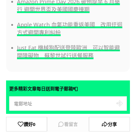
Amazon Prime Day 2026 破例提早 6 月舉
行 避開世界盃及美國國慶撞期
Apple Watch 血氧功能重返美國 改用迂迴
方式避開專利糾紛
Just Eat 機械狗配送登陸歐洲 可以智能避
開障礙物 蘇黎世試行送餐服務
📮
更多精彩文章每日送到電子郵箱
讚好
0
看留言
分享