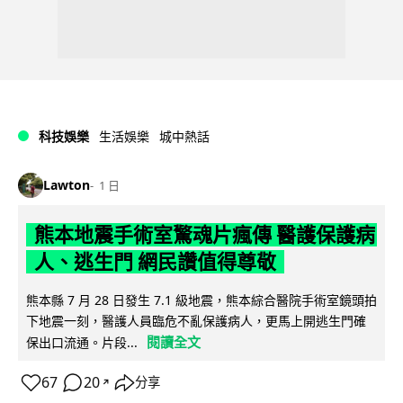
科技娛樂
生活娛樂
城中熱話
Lawton
1 日
熊本地震手術室驚魂片瘋傳 醫護保護病
人、逃生門 網民讚值得尊敬
熊本縣 7 月 28 日發生 7.1 級地震，熊本綜合醫院手術室鏡頭拍
下地震一刻，醫護人員臨危不亂保護病人，更馬上開逃生門確
閱讀全文
保出口流通。片段...
67
20
分享
↗