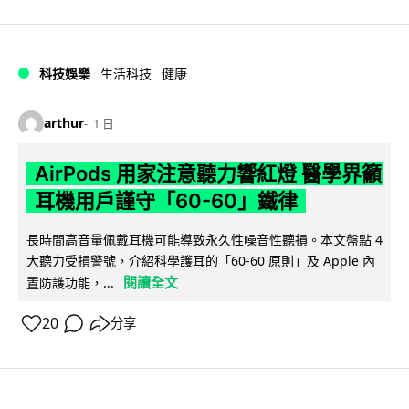
科技娛樂
生活科技
健康
arthur
1 日
AirPods 用家注意聽力響紅燈 醫學界籲
耳機用戶謹守「60-60」鐵律
長時間高音量佩戴耳機可能導致永久性噪音性聽損。本文盤點 4
大聽力受損警號，介紹科學護耳的「60-60 原則」及 Apple 內
閱讀全文
置防護功能，...
20
分享