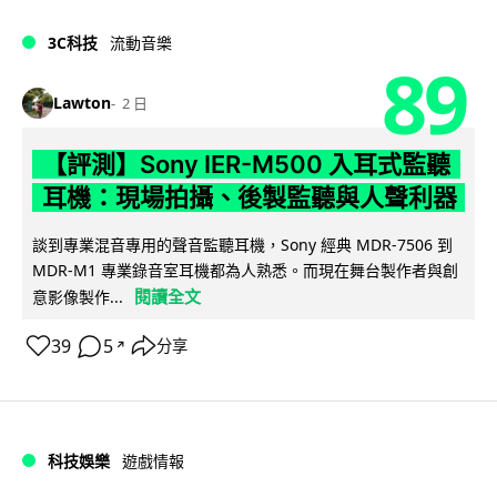
3C科技
流動音樂
89
Lawton
2 日
【評測】Sony IER-M500 入耳式監聽
耳機：現場拍攝、後製監聽與人聲利器
談到專業混音專用的聲音監聽耳機，Sony 經典 MDR-7506 到
MDR-M1 專業錄音室耳機都為人熟悉。而現在舞台製作者與創
閱讀全文
意影像製作...
39
5
分享
↗
科技娛樂
遊戲情報