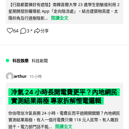
【行路都要揀好有遮陰】南韓首爾大學 23 歲學生劉敏俊利用 2
星期開發防曬導航 App「走向陰涼處」，結合建築物高度、太
閱讀全文
陽仰角及行道樹陰影...
64
3
分享
↗
科技娛樂
科技新聞
arthur
10 小時
冷氣 24 小時長開電費更平？內地網民
實測結果兩極 專家拆解慳電邏輯
你信唔信冷氣長開 24 小時，電費反而平過開開關關？內地網民
實測結果兩極，有人一個月電費只需 118 元人民幣，有人飆到
閱讀全文
過千。電力部門話不能...