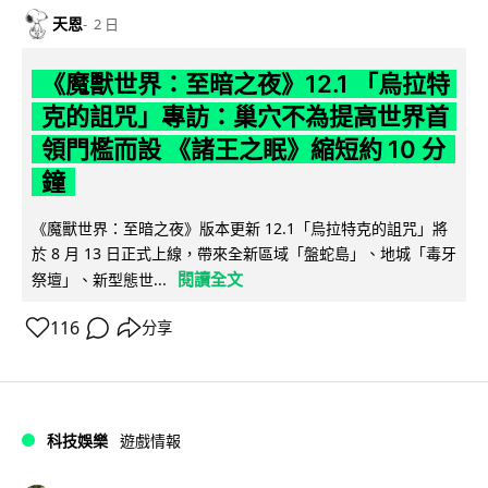
天恩
2 日
《魔獸世界：至暗之夜》12.1 「烏拉特
克的詛咒」專訪：巢穴不為提高世界首
領門檻而設 《諸王之眠》縮短約 10 分
鐘
《魔獸世界：至暗之夜》版本更新 12.1「烏拉特克的詛咒」將
於 8 月 13 日正式上線，帶來全新區域「盤蛇島」、地城「毒牙
閱讀全文
祭壇」、新型態世...
116
分享
科技娛樂
遊戲情報