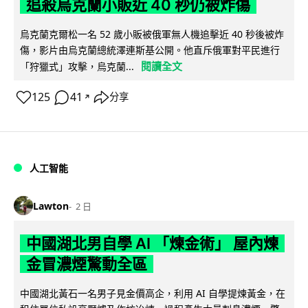
追殺烏克蘭小販近 40 秒仍被炸傷
烏克蘭克爾松一名 52 歲小販被俄軍無人機追擊近 40 秒後被炸
傷，影片由烏克蘭總統澤連斯基公開。他直斥俄軍對平民進行
閱讀全文
「狩獵式」攻擊，烏克蘭...
125
41
分享
↗
人工智能
Lawton
2 日
中國湖北男自學 AI 「煉金術」 屋內煉
金冒濃煙驚動全區
中國湖北黃石一名男子見金價高企，利用 AI 自學提煉黃金，在