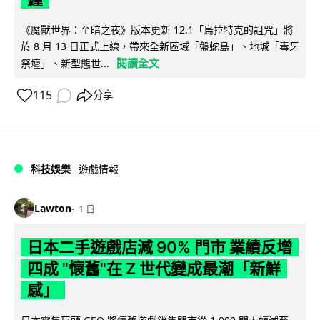
《魔獸世界：至暗之夜》版本更新 12.1「烏拉特克的詛咒」將
於 8 月 13 日正式上線，帶來全新區域「盤蛇島」、地城「毒牙
閱讀全文
祭壇」、新型態世...
115
分享
科技娛樂
遊戲情報
Lawton
1 日
日本二手遊戲店減 90% 門市 業績反增
四成 "懷舊"在 Z 世代變成最潮「新鮮
感」