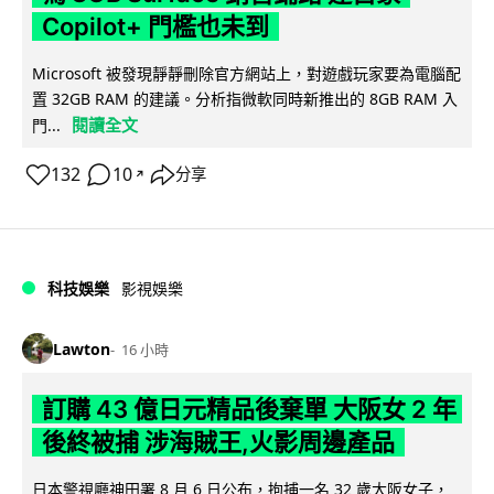
Copilot+ 門檻也未到
Microsoft 被發現靜靜刪除官方網站上，對遊戲玩家要為電腦配
置 32GB RAM 的建議。分析指微軟同時新推出的 8GB RAM 入
閱讀全文
門...
132
10
分享
↗
科技娛樂
影視娛樂
Lawton
16 小時
訂購 43 億日元精品後棄單 大阪女 2 年
後終被捕 涉海賊王,火影周邊產品
日本警視廳神田署 8 月 6 日公布，拘捕一名 32 歲大阪女子，