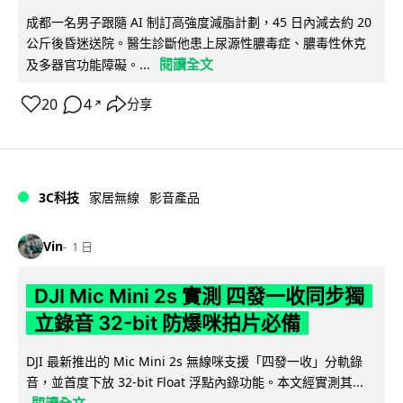
成都一名男子跟隨 AI 制訂高強度減脂計劃，45 日內減去約 20
公斤後昏迷送院。醫生診斷他患上尿源性膿毒症、膿毒性休克
閱讀全文
及多器官功能障礙。...
20
4
分享
↗
3C科技
家居無線
影音產品
Vin
1 日
DJI Mic Mini 2s 實測 四發一收同步獨
立錄音 32-bit 防爆咪拍片必備
DJI 最新推出的 Mic Mini 2s 無線咪支援「四發一收」分軌錄
音，並首度下放 32-bit Float 浮點內錄功能。本文經實測其...
閱讀全文