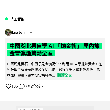
人工智能
Lawton
1 日
中國湖北男自學 AI 「煉金術」 屋內煉
金冒濃煙驚動全區
中國湖北黃石一名男子見金價高企，利用 AI 自學提煉黃金，在
租住單位私設高壓爐及作坊冶煉，過程產生大量刺鼻濃煙，驚
閱讀全文
動鄰居報警。警方到場揭發整...
106
7
分享
↗
ADVERTISEMENT