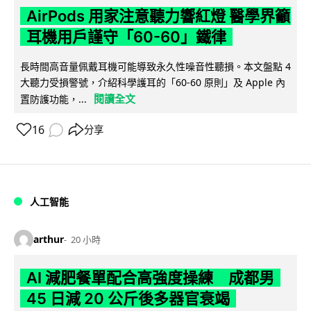
AirPods 用家注意聽力響紅燈 醫學界籲
耳機用戶謹守「60-60」鐵律
長時間高音量佩戴耳機可能導致永久性噪音性聽損。本文盤點 4
大聽力受損警號，介紹科學護耳的「60-60 原則」及 Apple 內
閱讀全文
置防護功能，...
16
分享
人工智能
arthur
20 小時
AI 減肥餐單配合高強度操練 成都男
45 日減 20 公斤後多器官衰竭