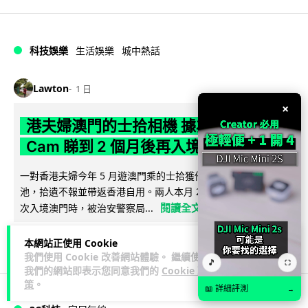
科技娛樂
生活娛樂
城中熱話
Lawton
1 日
×
港夫婦澳門的士拾相機 據為己有被的士
Cam 睇到 2 個月後再入境被捕
一對香港夫婦今年 5 月遊澳門乘的士拾獲他人遺留相機及電
池，拾遺不報並帶返香港自用。兩人本月 2 日經港珠澳大橋再
閱讀全文
次入境澳門時，被治安警察局...
539
75
分享
↗
本網站正使用 Cookie
我們使用 Cookie 改善網站體驗。 繼續使用
🎵
⛶
我們的網站即表示您同意我們的
Cookie 政
策
。
📖 詳細評測
→