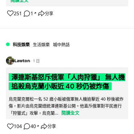
251
1
分享
↗
科技娛樂
生活娛樂
城中熱話
Lawton
1 日
澤連斯基怒斥俄軍「人肉狩獵」 無人機
追殺烏克蘭小販近 40 秒仍被炸傷
烏克蘭克爾松一名 52 歲小販被俄軍無人機追擊近 40 秒後被炸
傷，影片由烏克蘭總統澤連斯基公開。他直斥俄軍對平民進行
閱讀全文
「狩獵式」攻擊，烏克蘭...
104
40
分享
↗