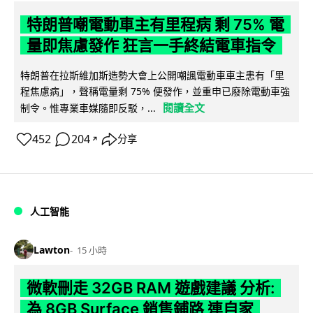
特朗普嘲電動車主有里程病 剩 75% 電
量即焦慮發作 狂言一手終結電車指令
特朗普在拉斯維加斯造勢大會上公開嘲諷電動車車主患有「里
程焦慮病」，聲稱電量剩 75% 便發作，並重申已廢除電動車強
閱讀全文
制令。惟專業車媒隨即反駁，...
452
204
分享
↗
人工智能
Lawton
15 小時
微軟刪走 32GB RAM 遊戲建議 分析:
為 8GB Surface 銷售鋪路 連自家