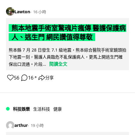
Lawton
16 小時
熊本地震手術室驚魂片瘋傳 醫護保護病
人、逃生門 網民讚值得尊敬
熊本縣 7 月 28 日發生 7.1 級地震，熊本綜合醫院手術室鏡頭拍
下地震一刻，醫護人員臨危不亂保護病人，更馬上開逃生門確
閱讀全文
保出口流通。片段...
56
16
分享
↗
科技娛樂
生活科技
健康
arthur
19 小時