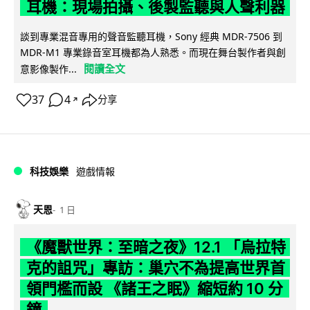
耳機：現場拍攝、後製監聽與人聲利器
談到專業混音專用的聲音監聽耳機，Sony 經典 MDR-7506 到
MDR-M1 專業錄音室耳機都為人熟悉。而現在舞台製作者與創
閱讀全文
意影像製作...
37
4
分享
↗
科技娛樂
遊戲情報
天恩
1 日
《魔獸世界：至暗之夜》12.1 「烏拉特
克的詛咒」專訪：巢穴不為提高世界首
領門檻而設 《諸王之眠》縮短約 10 分
鐘