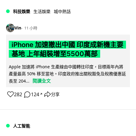
科技娛樂
生活娛樂
城中熱話
Vin
11 小時
iPhone 加速撤出中國 印度成新機主要
基地 上年組裝增至5500萬部
Apple 加速將 iPhone 生產線由中國轉往印度，目標兩年內將
產量最高 50% 移至當地。印度政府推出關稅豁免及稅務優惠延
閱讀全文
長至 204...
282
124
分享
↗
人工智能