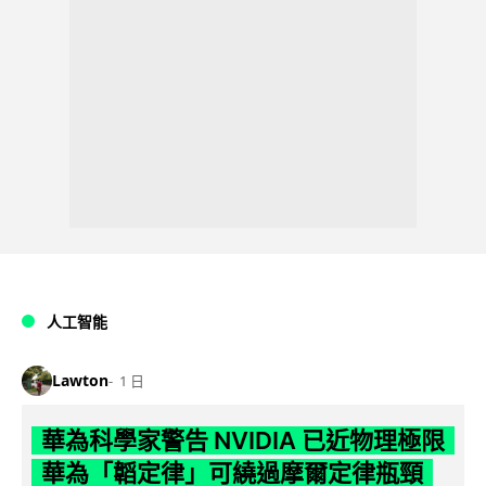
人工智能
Lawton
1 日
華為科學家警告 NVIDIA 已近物理極限
華為「韜定律」可繞過摩爾定律瓶頸