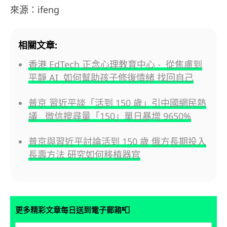
來源：ifeng
相關文章:
香港 EdTech 正念心理教育中心 - 從焦慮到
平靜 AI 如何幫助孩子修復情緒 找回自己
普京 習近平談「活到 150 歲」引中國網民熱
議 微信搜尋量「150」單日暴增 9650%
普京與習近平討論活到 150 歲 俄方長期投入
長壽方法 研究如何移植器官
📮
更多精彩文章每日送到電子郵箱