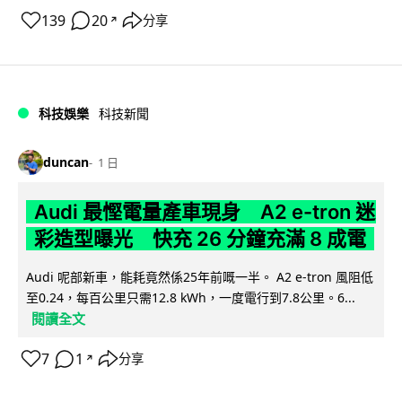
139
20
分享
↗
科技娛樂
科技新聞
duncan
1 日
Audi 最慳電量產車現身 A2 e-tron 迷
彩造型曝光 快充 26 分鐘充滿 8 成電
Audi 呢部新車，能耗竟然係25年前嘅一半。 A2 e-tron 風阻低
至0.24，每百公里只需12.8 kWh，一度電行到7.8公里。6...
閱讀全文
7
1
分享
↗