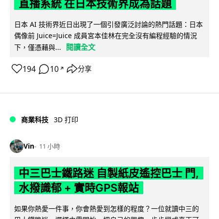
直播系統 在日本技術界成為話題
日本 AI 技術界近日出現了一個引發廣泛討論的熱門話題：日本
偶像前 Juice=Juice 成員宮本佳林在完全沒有編程經驗的情況
閱讀全文
下，僅憑藉與...
194
10
分享
↗
商業科技
3D 打印
Vin
11 小時
中三巴士鐵路迷 自製紙皮遙控巴士 門,
水撥識郁 + 實時GPS報站
如果你熱愛一件事，你會熱愛到怎樣的程度？一位就讀中三的