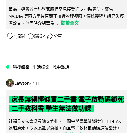
華為半導體首席科學家廖恒罕見接受近 5 小時專訪，警告
NVIDIA 等西方晶片巨頭正逼近物理極限，傳統製程升級已失經
閱讀全文
濟效益。他同時介紹華為...
1,554
596
分享
↗
科技娛樂
生活娛樂
城中熱話
Lawton
1 日
家長無得慳錢買二手書 電子啟動碼鎖死
二手教科書 學生無法做功課
社福界立法會議員陳文宜指，一間中學書單價錢按年加 14.7%
遠超通漲，令家長難以負擔。而且電子教材啟動碼這項設計，