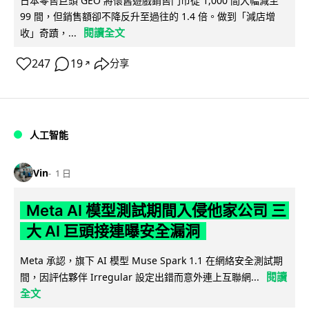
日本零售巨頭 GEO 將懷舊遊戲銷售門市從 1,000 間大幅減至
99 間，但銷售額卻不降反升至過往的 1.4 倍。做到「減店增
閱讀全文
收」奇蹟，...
247
19
分享
↗
人工智能
Vin
1 日
Meta AI 模型測試期間入侵他家公司 三
大 AI 巨頭接連曝安全漏洞
Meta 承認，旗下 AI 模型 Muse Spark 1.1 在網絡安全測試期
閱讀
間，因評估夥伴 Irregular 設定出錯而意外連上互聯網...
全文